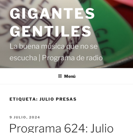
Saltar
GIGANTES
al
contenido
GENTILES
La buena música que no se
escucha | Programa de radio
Menú
ETIQUETA:
JULIO PRESAS
PUBLICADO
9 JULIO, 2024
EL
Programa 624: Julio