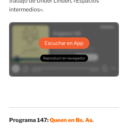
trabajo de Ünder Linden, «Espacios
intermedios».
Programa 147:
Queen en Bs. As.