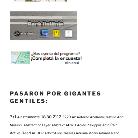
PASARON POR GIGANTES
GENTILES:
3+1
2112
18:30
4Instrumental
3223
Ab Aeterno
Abelardo Castillo
Abril
Acid Rain
Musashi
Abstraction Layer
Abstrakt
ABWH
Acido Pléxippus
Active Heed
ADHER
Adolfo Bioy Casares
Adriana Monis
Adriana Nano