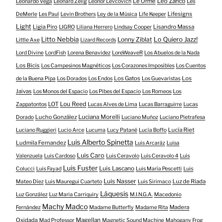
Le Orme
Leo Zanco
Leonardo Vega
Leonard Zelig
Leonor Levcovich
Les
Lifesigns
DeMerle
Les Paul
Levin Brothers
Ley de la Música
Life Keeper
Light
Ligia Piro
Lisandro Massa
LIGRO
Liliana Herrero
Lindsay Cooper
Litto Nebbia
Lonny Ziblat
Lo Quiero Jazz!
Little Axe
Lizard Records
Lord Divine
LordFish
Lorena Benavidez
LoreWeaveR
Los Abuelos de la Nada
Los Bicis
Los Campesinos Magnéticos
Los Corazones Imposibles
Los Cuentos
Los Gatos
Los
de la Buena Pipa
Los Dorados
Los Endos
Los Guevaristas
Jaivas
Los Monos del Espacio
Los Pibes del Espacio
Los Romeos
Los
LOT
Lou Reed
Zappatontos
Lucas Alves de Lima
Lucas Barraguirre
Lucas
Lucho González
Luciana Morelli
Dorado
Luciano Muñoz
Luciano Pietrafesa
Lucía Riet
Luciano Ruggieri
Lucio Arce
Lucuma
Lucy Patané
Lucía Boffo
Luis Alberto Spinetta
Ludmila Fernandez
Luis Arcaráz
Luisa
Luis Caro
Valenzuela
Luis Cardoso
Luis Ceravolo
Luis Ceravolo 4
Luis
Luis Fuster
Luis Lascano
Colucci
Luis Fayad
Luis María Pescetti
Luis
Luis Nasser
Luz de Riada
Mateo Díez
Luis Mauregui Cuarteto
Luis Sirimaco
Láquesis
Luz González
Luz Maria Carriquiry
M.I.N.G.A.
Macedonio
Machy Madco
Madera
Fernández
Madame Butterfly
Madame Rita
Oxidada
Magellan
Mad Professor
Magnetic Sound Machine
Mahogany Frog