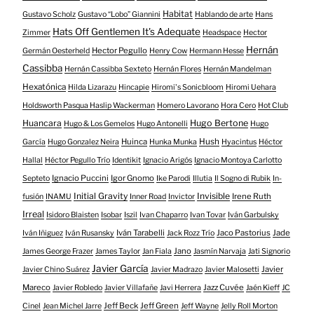
Habitat
Gustavo Scholz
Gustavo “Lobo” Giannini
Hablando de arte
Hans
Hats Off Gentlemen It's Adequate
Zimmer
Headspace
Hector
Hernán
Hector Pegullo
Germán Oesterheld
Henry Cow
Hermann Hesse
Cassibba
Hernán Cassibba Sexteto
Hernán Flores
Hernán Mandelman
Hexatónica
Hilda Lizarazu
Hincapie
Hiromi's Sonicbloom
Hiromi Uehara
Holdsworth Pasqua Haslip Wackerman
Homero Lavorano
Hora Cero
Hot Club
Huancara
Hugo Bertone
Hugo & Los Gemelos
Hugo Antonelli
Hugo
Huinca
Hush
García
Hugo Gonzalez Neira
Hunka Munka
Hyacintus
Héctor
Hallal
Héctor Pegullo Trío
Identikit
Ignacio Arigós
Ignacio Montoya Carlotto
Ignacio Puccini
Igor Gnomo
Septeto
Ike Parodi
Illutia
Il Sogno di Rubik
In-
Initial Gravity
Invisible
Irene Ruth
fusión
INAMU
Inner Road
Invictor
Irreal
Isidoro Blaisten
Isobar
Iszil
Ivan Chaparro
Ivan Tovar
Iván Garbulsky
Iván Tarabelli
Jaco Pastorius
Jade
Iván Iñiguez
Iván Rusansky
Jack Rozz Trío
Jano
James George Frazer
James Taylor
Jan Fiala
Jasmín Narvaja
Jati Signorio
Javier García
Javier
Javier Chino Suárez
Javier Madrazo
Javier Malosetti
Mareco
Jazz Cuvée
Javier Robledo
Javier Villafañe
Javi Herrera
Jaén Kieff
JC
Jeff Beck
Jeff Green
Cinel
Jean Michel Jarre
Jeff Wayne
Jelly Roll Morton