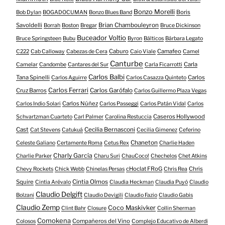
Bonzo Morelli
Boris
Bob Dylan
BOGADOCUMAN
Bonzo Blues Band
Savoldelli
Brian Chambouleyron
Borrah
Boston
Bregar
Bruce Dickinson
Buceador Voltio
Bruce Springsteen
Bubu
Byron
Bálticos
Bárbara Legato
Caburo
Camafeo
C222
Cab Calloway
Cabezas de Cera
Caio Viale
Camel
Canturbe
Carla
Camelar
Candombe
Cantares del Sur
Carla Ficarrotti
Carlos Balbi
Tana Spinelli
Carlos
Carlos Aguirre
Carlos Casazza Quinteto
Carlos Ferrari
Cruz Barros
Carlos Garófalo
Carlos Guillermo Plaza Vegas
Carlos Núñez
Carlos Indio Solari
Carlos Passeggi
Carlos Patán Vidal
Carlos
Caseros Hollywood
Schvartzman Cuarteto
Carl Palmer
Carolina Restuccia
Cast
Cecilia Bernasconi
Cat Stevens
Catukuá
Cecilia Gimenez
Ceferino
Chaneton
Celeste Galiano
Certamente Roma
Cetus Rex
Charlie Haden
Charly García
Charlie Parker
Charu Suri
ChauCoco!
Chechelos
Chet Atkins
cHoclat FRoG
Chris
Chevy Rockets
Chick Webb
Chinelas Persas
Chris Rea
Squire
Cintia Olmos
Cintia Arévalo
Claudia Heckman
Claudia Puyó
Claudio
Claudio Delgift
Bolzani
Claudio Devigili
Claudio Fazio
Claudio Gabis
Claudio Zemp
Coco Maskivker
Clint Bahr
Closure
Collin Sherman
Comokena
Compañeros del Vino
Colosos
Complejo Educativo de Alberdi