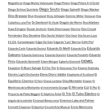
Magnéticos
Diego Muñoz Valenzuela
Diego Piñera
Diego Piñera 4+4 Octet
Diego Souto
Diego Schissi Quinteto
Diego Spinelli
Diego Wacker
Dino Brassea
Diva
Dixieland
Dizzy Gillespie
Dominic Miller
Donovan
Dos
Dr. Dambred
Dragón de Hierro
Druckfarben
Caballos y una Flor
Dr. Hyde
Dusan Jevtovic
Dúo Crusat
Duke Ellington
Dwiki Dharmawan
Décima
Fernández
Dúo Desalma
Dúo Souto Volpini
Dúo Veza
Dúo Íscaro Lazo
E.C.O.S.
Earswideopen
Edgar De Sola
Edgardo "Lalo" Barrios
Edith Piaf
Eduardo
Eduardo Di Melfi
Eduardo Carbi
Eduardo Dezorzi
Eduardo Elia
Galeano
Eduardo
Eduardo Galimany
Eduardo Giannini
Eduardo Pandolfo
EIEMEL
Pinto
Eduardo Serenelli
Edwin Morgan
Egberto Gismonti
El Buen Salvaje
El Che Trío
Ekseption
El Descanso Trío
Eleanor Dubinsky
Electric Light Orchestra
Elena Otero Valdés
El
Elephants of Scotland
Equilibrio Cósmico
Elisa Montaldo
El Faro
Eliana Lardone
Eliseon
El
El Nirvana
Mentiroso de la Montanha
el movimiento Grunge
ELO
El Pez
El
El Tubo Elástico
El Trío
Proyecto de Pablo Baggini
El Séptimo Árbol
El
Emerson Lake and Palmer
ángulo de la estrella
Emanuel Bonaccorso
Empyrica
Ennio Morricone
Emmett Chapman
EncontrArte Musical