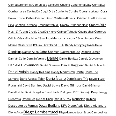
Computerchemist
Comunidad
Concetti-Oddone
Continental Jazz
Contraluz
Contramarea
Corsi e Ricorsi
Contusión
Coqui Ortiz
Corriente
cortazar
Cosa
Brava
Cospel
Cribas
Cristian Basto
Cristiano Roversii
Cristian Tiselli
Cristina
Crosby Stills
Piña
Cristián Larrondo
Cronómetrobudú
Crosby Stills and Nash
Nash & Young
Cuervos
Crucis
Cruz De Hierro
Cráneo Tatuado
Cucarachas
César Inca Mendoza Loyola
Célula
César Giachino
César Limonta
César
Molina
César Silva
D'Funk Pérez Band
D.F.A.
Daddy Antogna y los de Helio
Daedalus
Dafne Usorach
Daevid Allen
Dagmar Krause
Damian Lemes
Danae
Damián Vernis
Damián Calle
Daniel Benitez
Daniele Giovannon
Daniele Giovannoni
Daniel Ruggiero
Daniel Gonzalez
Daniel Schneck
Daniel Volpini
Dante
Danny De Lema
Danny Markovitch
Dante The
Darío Íscaro
Darío Acosta Teich
Darío Íscaro Trío
Samurai
David "Fuze"
David Bowie
David Gilmour
Fiuczynski
David Blamires
David Grisman
David Lebón
David Longdon
David Sadir Rodriguez
DDT
Decuajo
Deep Energy
Denis Surov
Denorian
Orchestra
Deformica
Delfina Cheb
De Rien
Dewa Budjana
Destructor de Formas
DFA
Diego Actis
Diego Alejandro
Diego Lambertucci
Diego Arce
Diego Lambertucci & Los Campesinos