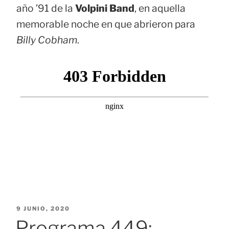
año ’91 de la
Volpini Band
, en aquella
memorable noche en que abrieron para
Billy Cobham
.
PUBLICADO
9 JUNIO, 2020
EL
Programa 449: