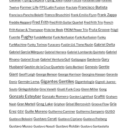
Fobos
Fontanarrosa
Forever
Francisco Batista
Former Life
FPS Latin Fusion
Twelve
Fractale
Franco Bruschini
Frank Zappa
Francisco Pancho Bolatti
Frank Emilio Flynn
Fred Frith
Freddie Keppard
Fred Frith Guitar Quartet
Fred Frith Trio
French
Fruta Groove
Frith Kaiser & Thompson
Frido ter Beek
FROM Power Trío
Frágil
Fughu
Fuente
FundaMental
Funk Konfusion
Funk Kunfusion
Funky
Gabriel Delta
FunMachine
Funky Torinos
Furacero
Fusión Ud. Tiene Razón
Gabriel García Márquez
Gabriel
Gabriel Herrera
Gabriel Lombardo Quinteto
Gary
Rivano
Gabriel Ventura Gulí
Gardenia
Gabriel Sivak
Galápagos
Husband
Gentle
Gastón de la Cruz Quarteto
Genesis
Gato Barbieri
Giant
Geoff Leigh
George Benson
George Harrison
Georgina Hassan
Gerardo
Gigantes Gentiles
Germán Lema.
Gigantología
Deniz
Gignoli-Juarez-
Ginkgobiloba
Souto
Gino Vanelli
Giusti Funk Corp
Glenn Miller
Gong
Gonzalo Esteybar
Gonzalo Romero
Graffiti
Gordon Lightfoot
Graham
Gría
Gran Martell
Greg Lake
Grisel Bercovich
Nash
Griphon
Groove Flow
Erez
Guille Moreno
GSV
Guillermo Caminer
Guillermo Samperio
GUISO
Gustavo Cerati
Gustavo Bolasini
Gustavo Cipriano
Gustavo Freiberg
Gustavo Musso
Gustavo Roldán
Gustavo Nasuti
Gustavo Santaolalla