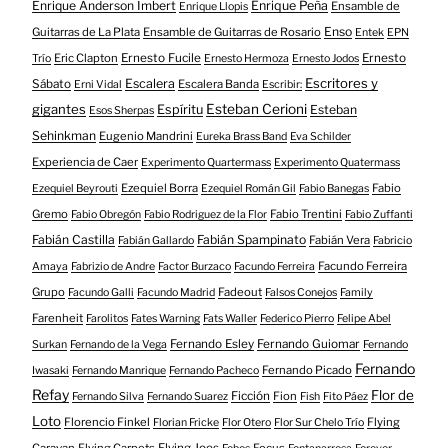
Enrique Anderson Imbert
Enrique Peña
Ensamble de
Enrique Llopis
Enso
Guitarras de La Plata
Ensamble de Guitarras de Rosario
Entek
EPN
Eric Clapton
Ernesto Fucile
Ernesto
Trío
Ernesto Hermoza
Ernesto Jodos
Escritores y
Escalera
Sábato
Escalera Banda
Erni Vidal
Escribir:
gigantes
Esteban Cerioni
Espíritu
Esteban
Esos Sherpas
Sehinkman
Eugenio Mandrini
Eureka Brass Band
Eva Schilder
Experiencia de Caer
Experimento Quartermass
Experimento Quatermass
Ezequiel Borra
Fabio
Ezequiel Beyrouti
Ezequiel Román Gil
Fabio Banegas
Gremo
Fabio Trentini
Fabio Obregón
Fabio Rodriguez de la Flor
Fabio Zuffanti
Fabián Castilla
Fabián Spampinato
Fabián Vera
Fabián Gallardo
Fabricio
Facundo Ferreira
Amaya
Fabrizio de Andre
Factor Burzaco
Facundo Ferreira
Grupo
Fadeout
Facundo Galli
Facundo Madrid
Falsos Conejos
Family
Farenheit
Farolitos
Fates Warning
Fats Waller
Federico Pierro
Felipe Abel
Fernando Esley
Fernando Guiomar
Surkan
Fernando de la Vega
Fernando
Fernando
Fernando Picado
Iwasaki
Fernando Manrique
Fernando Pacheco
Refay
Flor de
Ficción
Fion
Fernando Silva
Fernando Suarez
Fish
Fito Páez
Loto
Florencio Finkel
Flying
Florian Fricke
Flor Otero
Flor Sur Chelo Trío
Caravan
Flying Carpets
Flying Joes
Focus