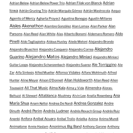
Adrian
Adrian Filak von Blanck
Adrian Belew
Adrian Belew Power Trio
Iowa
Adrián Gruning Trío
Adrián Marqués Gómez
Adrián Mastrocola
Aequo
Agents of Mercy
Agharta Proyect
Agustina Banegas
Agustín Millares
Aisles
Akenathon
Alan
Alambre González
Alan Lomax
Alan Parker
Aldo
Parsons
Alan Reed
Alan White
Alas
Alberto Bonomi
Aldemaro Romero
Pinelli
Aldo Tagliapietra
Aldous Huxley
Aledo Meloni
Alejandro Brondo
Alejandro
Alejandro Bruschini
Alejandro Casquero
Alejandro Correa
Alejandro Matos
Guarino
Alejandro Miniaci
Alejandro Miniaci
Ale Torriggino
Guitar Loops
Alejandro Schanzenbach
Alejandro Suarez
Ale
Alfonso Vidales
Zar
Alfa Sintesis
Alfed Mueller
Alfons Wohlmuth
Alfred
Allan Holdsworth
Hunter
Aline Meyer
Alison O​’​Donnell
Allan Reed
Allen
All That Music
Alma Kala
Almendra
Toussaint
Alma y Vida
Aloras-
Altablanca
Ana
Aluziney
Baltuzzi
Al Stewart
Alvin Lee
Analía Rosenberg
María Shua
Andrea Gonzalez
Andre
Anam Keltoi
Andrea De Nardi
André Perim
Andrés Ludmer
Dinuth
Andrés Rexach Group
Andrés Ruiz
Anfora
Anibal Acuaro
Anenbi
Anibal Troilo
Anielka
Anima
Anima Mundi
Animatone
Anonimus Big Band
Annie Haslam
Anthony Garone
Anthony