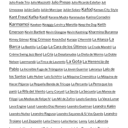
Julio Presas
Julio Frade Trio
Julio Mazziotti
Julio Ricardo Estefan
Juli
Kafod
Umezawa
Julián Gallo
Julián Marcipar
Julián Solarz
Kansas City Style
Kant Freud Kafka
Kaoll
Karina Corradini
Karana Mudra
Karenautas
Karmamoi
Keith
Keaggy Levin y Marotta
Kawken
Keep the Dog
Emerson
Kevin Bartlett
Kharmina Buranna
Kevin Glasgow
Kevin Kastning
La
King Crimson
La Alianza
Kimey Gómez
KnockOut
Kuropa
L'Hermité
Barca
La Cara de los Últimos
La Caja
La Bastilla
La Cruda Mandril
La
La Cría
Créme Swing Jazz Band
La Desatanudos
La Dieta de Worms
La Doble
La Gota
La Herencia de
Nelson
Laermandá
La Finca de Laurento
Pablo
Lalo de
La Increíble Fuga de Triángulos
La Joven Guarrior
Lakranya
los Santos
Lalo Huber
Lalo Schifrin
La Máquina Cinemática
La Máquina de
La Perra que los
Hacer Pájaros
La Pequeña Banda de Trícupa
La Percanta
parió
La Rifa del Viento
La Secta
La Secuela
Larry Coryell
Las Manos de
La Vaca Lunar
Filippi
Las Medias de Felipe IV
Las Mil de Zafiro
Laszlo Gardony
Leandro Kalén
Lava Engine
Lazuli
Leandro Diaz Romero
Leandro Guelman
Leandro Ragusa
Leandro
Leandro Nuñez
Leandro Sayanes & Si Vos Querés
Troiano
Led Zeppelin
Leo Laborda
Leila Cherro
Leila Harlac
Lenny