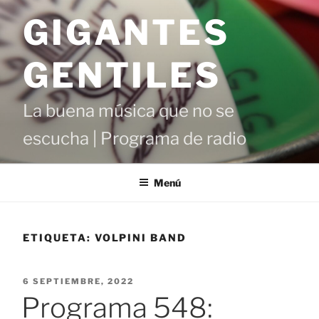
Saltar
GIGANTES
al
contenido
GENTILES
La buena música que no se
escucha | Programa de radio
Menú
ETIQUETA:
VOLPINI BAND
PUBLICADO
6 SEPTIEMBRE, 2022
EL
Programa 548: