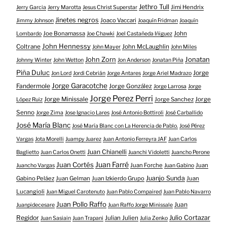
Jethro Tull
Jimi Hendrix
Jerry Garcia
Jerry Marotta
Jesus Christ Superstar
Jinetes negros
Joaco Vaccari
Jimmy Johnson
Joaquín Fridman
Joaquín
Joe Bonamassa
John
Lombardo
Joe Chawki
Joel Castañeda Iñiguez
John Hennessy
Coltrane
John McLaughlin
John Mayer
John Miles
John Zorn
Jonatan
Johnny Winter
John Wetton
Jon Anderson
Jonatan Piña
Piña Duluc
Jorge
Jon Lord
Jordi Cebrián
Jorge Antares
Jorge Ariel Madrazo
Jorge Garacotche
Fandermole
Jorge González
Jorge Larrosa
Jorge
Jorge Perez Perri
Jorge Minissale
Jorge Sanchez
Jorge
López Ruiz
Senno
Jorge Zima
Jose Ignacio Lares
José Antonio Bottiroli
José Carballido
José María Blanc
José María Blanc con La Herencia de Pablo.
José Pérez
Vargas
Jota Morelli
Juampy Juarez
Juan Antonio Ferreyra JAF
Juan Carlos
Juan Chianelli
Baglietto
Juan Carlos Onetti
Juanchi Vidoletti
Juancho Perone
Juan Farré
Juan Cortés
Juan Forche
Juan
Juancho Vargas
Juan Gabino
Juanjo Sunda
Gabino Peláez
Juan Gelman
Juan Izkierdo Grupo
Juan
Lucangioli
Juan Miguel Carotenuto
Juan Pablo Compaired
Juan Pablo Navarro
Juan Pollo Raffo
Juan
Juanpidecesare
Juan Raffo Jorge Minissale
Regidor
Julio Cortazar
Julian Julien
Juan Sasiain
Juan Trapani
Julia Zenko