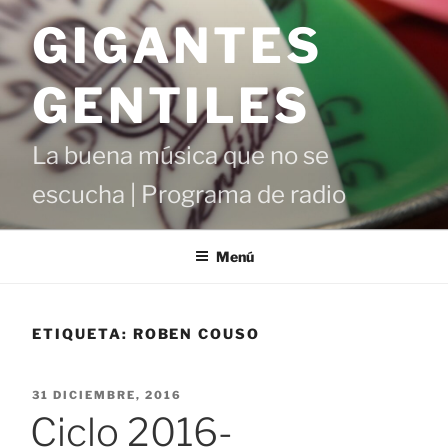
Saltar
GIGANTES
al
contenido
GENTILES
La buena música que no se
escucha | Programa de radio
Menú
ETIQUETA:
ROBEN COUSO
PUBLICADO
31 DICIEMBRE, 2016
EL
Ciclo 2016-