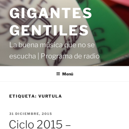
Saltar
GIGANTES
al
contenido
GENTILES
La buena música que no se
escucha | Programa de radio
Menú
ETIQUETA:
VURTULA
PUBLICADO
31 DICIEMBRE, 2015
EL
Ciclo 2015 –