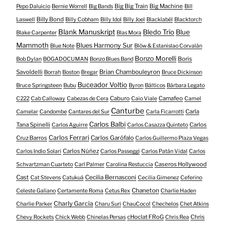
Big Big Train
Big Machine
Pepo Daluicio
Bernie Worrell
Big Bands
Bill
Billy Bond
Laswell
Billy Cobham
Billy Idol
Billy Joel
Blacklabél
Blacktorch
Blank Manuskript
Bledo Trío
Blue
Blake Carpenter
Blas Mora
Mammoth
Blues Harmony Sur
Blue Note
Blöw & Estanislao Corvalán
Bonzo Morelli
Boris
Bob Dylan
BOGADOCUMAN
Bonzo Blues Band
Savoldelli
Brian Chambouleyron
Borrah
Boston
Bregar
Bruce Dickinson
Buceador Voltio
Bruce Springsteen
Bubu
Byron
Bálticos
Bárbara Legato
Caburo
Camafeo
C222
Cab Calloway
Cabezas de Cera
Caio Viale
Camel
Canturbe
Carla
Camelar
Candombe
Cantares del Sur
Carla Ficarrotti
Carlos Balbi
Tana Spinelli
Carlos
Carlos Aguirre
Carlos Casazza Quinteto
Carlos Ferrari
Cruz Barros
Carlos Garófalo
Carlos Guillermo Plaza Vegas
Carlos Núñez
Carlos Indio Solari
Carlos Passeggi
Carlos Patán Vidal
Carlos
Caseros Hollywood
Schvartzman Cuarteto
Carl Palmer
Carolina Restuccia
Cast
Cecilia Bernasconi
Cat Stevens
Catukuá
Cecilia Gimenez
Ceferino
Chaneton
Celeste Galiano
Certamente Roma
Cetus Rex
Charlie Haden
Charly García
Charlie Parker
Charu Suri
ChauCoco!
Chechelos
Chet Atkins
cHoclat FRoG
Chris
Chevy Rockets
Chick Webb
Chinelas Persas
Chris Rea