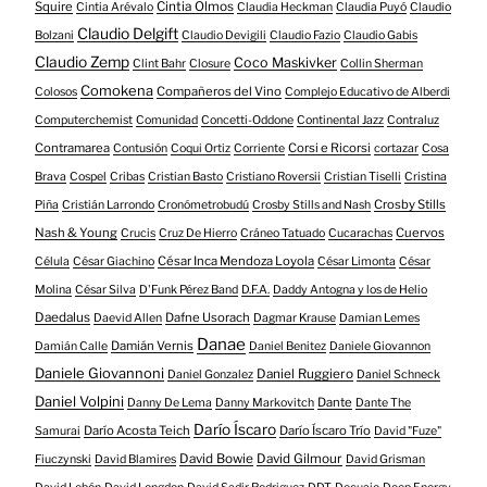
Squire
Cintia Olmos
Cintia Arévalo
Claudia Heckman
Claudia Puyó
Claudio
Claudio Delgift
Bolzani
Claudio Devigili
Claudio Fazio
Claudio Gabis
Claudio Zemp
Coco Maskivker
Clint Bahr
Closure
Collin Sherman
Comokena
Compañeros del Vino
Colosos
Complejo Educativo de Alberdi
Computerchemist
Comunidad
Concetti-Oddone
Continental Jazz
Contraluz
Contramarea
Corsi e Ricorsi
Contusión
Coqui Ortiz
Corriente
cortazar
Cosa
Brava
Cospel
Cribas
Cristian Basto
Cristiano Roversii
Cristian Tiselli
Cristina
Crosby Stills
Piña
Cristián Larrondo
Cronómetrobudú
Crosby Stills and Nash
Nash & Young
Cuervos
Crucis
Cruz De Hierro
Cráneo Tatuado
Cucarachas
César Inca Mendoza Loyola
Célula
César Giachino
César Limonta
César
Molina
César Silva
D'Funk Pérez Band
D.F.A.
Daddy Antogna y los de Helio
Daedalus
Dafne Usorach
Daevid Allen
Dagmar Krause
Damian Lemes
Danae
Damián Vernis
Damián Calle
Daniel Benitez
Daniele Giovannon
Daniele Giovannoni
Daniel Ruggiero
Daniel Gonzalez
Daniel Schneck
Daniel Volpini
Dante
Danny De Lema
Danny Markovitch
Dante The
Darío Íscaro
Darío Acosta Teich
Darío Íscaro Trío
Samurai
David "Fuze"
David Bowie
David Gilmour
Fiuczynski
David Blamires
David Grisman