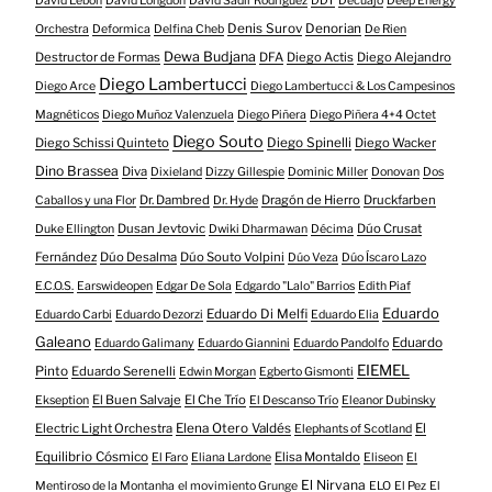
David Lebón
David Longdon
David Sadir Rodriguez
DDT
Decuajo
Deep Energy
Denis Surov
Denorian
Orchestra
Deformica
Delfina Cheb
De Rien
Dewa Budjana
Destructor de Formas
DFA
Diego Actis
Diego Alejandro
Diego Lambertucci
Diego Arce
Diego Lambertucci & Los Campesinos
Magnéticos
Diego Muñoz Valenzuela
Diego Piñera
Diego Piñera 4+4 Octet
Diego Souto
Diego Schissi Quinteto
Diego Spinelli
Diego Wacker
Dino Brassea
Diva
Dixieland
Dizzy Gillespie
Dominic Miller
Donovan
Dos
Dr. Dambred
Dragón de Hierro
Druckfarben
Caballos y una Flor
Dr. Hyde
Dusan Jevtovic
Dúo Crusat
Duke Ellington
Dwiki Dharmawan
Décima
Fernández
Dúo Desalma
Dúo Souto Volpini
Dúo Veza
Dúo Íscaro Lazo
E.C.O.S.
Earswideopen
Edgar De Sola
Edgardo "Lalo" Barrios
Edith Piaf
Eduardo
Eduardo Di Melfi
Eduardo Carbi
Eduardo Dezorzi
Eduardo Elia
Galeano
Eduardo
Eduardo Galimany
Eduardo Giannini
Eduardo Pandolfo
EIEMEL
Pinto
Eduardo Serenelli
Edwin Morgan
Egberto Gismonti
El Buen Salvaje
El Che Trío
Ekseption
El Descanso Trío
Eleanor Dubinsky
Electric Light Orchestra
Elena Otero Valdés
El
Elephants of Scotland
Equilibrio Cósmico
Elisa Montaldo
El Faro
Eliana Lardone
Eliseon
El
El Nirvana
Mentiroso de la Montanha
el movimiento Grunge
ELO
El Pez
El