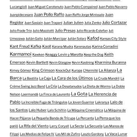
Lucangioli
Juan Miguel Carotenuto
Juan Pablo Compaired
Juan Pablo Navarro
Juan Pollo Raffo
Juan
Juanpidecesare
Juan Raffo Jorge Minissale
Regidor
Julio Cortazar
Julian Julien
Juan Sasiain
Juan Trapani
Julia Zenko
Julio Presas
Julio Frade Trio
Julio Mazziotti
Julio Ricardo Estefan
Juli
Kafod
Umezawa
Julián Gallo
Julián Marcipar
Julián Solarz
Kansas City Style
Kant Freud Kafka
Kaoll
Karina Corradini
Karana Mudra
Karenautas
Karmamoi
Keith
Keaggy Levin y Marotta
Kawken
Keep the Dog
Emerson
Kevin Bartlett
Kharmina Buranna
Kevin Glasgow
Kevin Kastning
La
King Crimson
La Alianza
Kimey Gómez
KnockOut
Kuropa
L'Hermité
Barca
La Cara de los Últimos
La Caja
La Bastilla
La Cruda Mandril
La
La Cría
Créme Swing Jazz Band
La Desatanudos
La Dieta de Worms
La Doble
La Gota
La Herencia de
Nelson
Laermandá
La Finca de Laurento
Pablo
Lalo de
La Increíble Fuga de Triángulos
La Joven Guarrior
Lakranya
los Santos
Lalo Huber
Lalo Schifrin
La Máquina Cinemática
La Máquina de
La Perra que los
Hacer Pájaros
La Pequeña Banda de Trícupa
La Percanta
parió
La Rifa del Viento
La Secta
La Secuela
Larry Coryell
Las Manos de
La Vaca Lunar
Filippi
Las Medias de Felipe IV
Las Mil de Zafiro
Laszlo Gardony