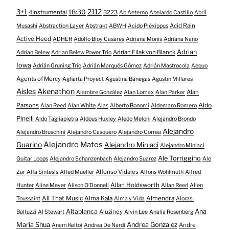
3+1
2112
18:30
4Instrumental
3223
Ab Aeterno
Abelardo Castillo
Abril
Acid Rain
Musashi
Abstraction Layer
Abstrakt
ABWH
Acido Pléxippus
Active Heed
ADHER
Adolfo Bioy Casares
Adriana Monis
Adriana Nano
Adrian
Adrian Filak von Blanck
Adrian Belew
Adrian Belew Power Trio
Iowa
Adrián Gruning Trío
Adrián Marqués Gómez
Adrián Mastrocola
Aequo
Agents of Mercy
Agharta Proyect
Agustina Banegas
Agustín Millares
Aisles
Akenathon
Alan
Alambre González
Alan Lomax
Alan Parker
Aldo
Parsons
Alan Reed
Alan White
Alas
Alberto Bonomi
Aldemaro Romero
Pinelli
Aldo Tagliapietra
Aldous Huxley
Aledo Meloni
Alejandro Brondo
Alejandro
Alejandro Bruschini
Alejandro Casquero
Alejandro Correa
Alejandro Matos
Guarino
Alejandro Miniaci
Alejandro Miniaci
Ale Torriggino
Guitar Loops
Alejandro Schanzenbach
Alejandro Suarez
Ale
Alfonso Vidales
Zar
Alfa Sintesis
Alfed Mueller
Alfons Wohlmuth
Alfred
Allan Holdsworth
Hunter
Aline Meyer
Alison O​’​Donnell
Allan Reed
Allen
All That Music
Alma Kala
Almendra
Toussaint
Alma y Vida
Aloras-
Altablanca
Ana
Aluziney
Baltuzzi
Al Stewart
Alvin Lee
Analía Rosenberg
María Shua
Andrea Gonzalez
Andre
Anam Keltoi
Andrea De Nardi