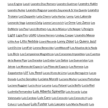
Leandro Kalén
Lava Engine
Lazuli
Leandro Diaz Romero
Leandro Guelman
Leandro Ragusa
Leandro
Leandro Nuñez
Leandro Sayanes & Si Vos Querés
Troiano
Led Zeppelin
Leo Laborda
Leila Cherro
Leila Harlac
Lenny
Le Orme
Leo Zanco
Leonardo Vega
Leonard Zelig
Leonor Levcovich
Les
Lifesigns
DeMerle
Les Paul
Levin Brothers
Ley de la Música
Life Keeper
Light
Ligia Piro
Lisandro Massa
LIGRO
Liliana Herrero
Lindsay Cooper
Litto Nebbia
Lonny Ziblat
Lo Quiero Jazz!
Little Axe
Lizard Records
Lord Divine
LordFish
Lorena Benavidez
LoreWeaveR
Los Abuelos de la Nada
Los Bicis
Los Campesinos Magnéticos
Los Corazones Imposibles
Los Cuentos
Los Gatos
Los
de la Buena Pipa
Los Dorados
Los Endos
Los Guevaristas
Jaivas
Los Monos del Espacio
Los Pibes del Espacio
Los Romeos
Los
LOT
Lou Reed
Zappatontos
Lucas Alves de Lima
Lucas Barraguirre
Lucas
Lucho González
Luciana Morelli
Dorado
Luciano Muñoz
Luciano Pietrafesa
Lucía Riet
Luciano Ruggieri
Lucio Arce
Lucuma
Lucy Patané
Lucía Boffo
Luis Alberto Spinetta
Ludmila Fernandez
Luis Arcaráz
Luisa
Luis Caro
Valenzuela
Luis Cardoso
Luis Ceravolo
Luis Ceravolo 4
Luis
Luis Fuster
Luis Lascano
Colucci
Luis Fayad
Luis María Pescetti
Luis