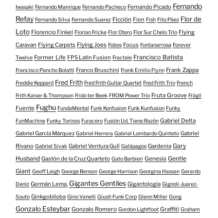
Fernando
Fernando Picado
Iwasaki
Fernando Manrique
Fernando Pacheco
Refay
Flor de
Ficción
Fion
Fernando Silva
Fernando Suarez
Fish
Fito Páez
Loto
Florencio Finkel
Flying
Florian Fricke
Flor Otero
Flor Sur Chelo Trío
Caravan
Flying Carpets
Flying Joes
Focus
Fobos
Fontanarrosa
Forever
Francisco Batista
Former Life
FPS Latin Fusion
Twelve
Fractale
Franco Bruschini
Frank Zappa
Francisco Pancho Bolatti
Frank Emilio Flynn
Fred Frith
Freddie Keppard
Fred Frith Guitar Quartet
Fred Frith Trio
French
Fruta Groove
Frith Kaiser & Thompson
Frido ter Beek
FROM Power Trío
Frágil
Fughu
Fuente
FundaMental
Funk Konfusion
Funk Kunfusion
Funky
Gabriel Delta
FunMachine
Funky Torinos
Furacero
Fusión Ud. Tiene Razón
Gabriel García Márquez
Gabriel
Gabriel Herrera
Gabriel Lombardo Quinteto
Gary
Rivano
Gabriel Ventura Gulí
Gardenia
Gabriel Sivak
Galápagos
Husband
Gentle
Gastón de la Cruz Quarteto
Genesis
Gato Barbieri
Giant
Geoff Leigh
George Benson
George Harrison
Georgina Hassan
Gerardo
Gigantes Gentiles
Germán Lema.
Gigantología
Deniz
Gignoli-Juarez-
Ginkgobiloba
Souto
Gino Vanelli
Giusti Funk Corp
Glenn Miller
Gong
Gonzalo Esteybar
Gonzalo Romero
Graffiti
Gordon Lightfoot
Graham