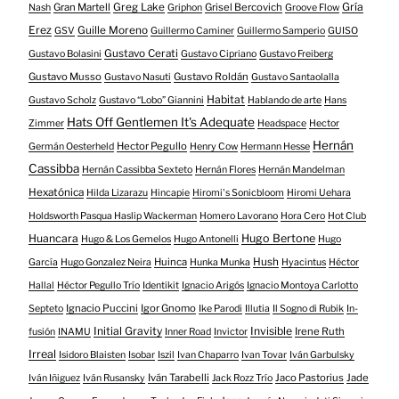
Gría
Gran Martell
Greg Lake
Grisel Bercovich
Nash
Griphon
Groove Flow
Erez
Guille Moreno
GSV
Guillermo Caminer
Guillermo Samperio
GUISO
Gustavo Cerati
Gustavo Bolasini
Gustavo Cipriano
Gustavo Freiberg
Gustavo Musso
Gustavo Roldán
Gustavo Nasuti
Gustavo Santaolalla
Habitat
Gustavo Scholz
Gustavo “Lobo” Giannini
Hablando de arte
Hans
Hats Off Gentlemen It's Adequate
Zimmer
Headspace
Hector
Hernán
Hector Pegullo
Germán Oesterheld
Henry Cow
Hermann Hesse
Cassibba
Hernán Cassibba Sexteto
Hernán Flores
Hernán Mandelman
Hexatónica
Hilda Lizarazu
Hincapie
Hiromi's Sonicbloom
Hiromi Uehara
Holdsworth Pasqua Haslip Wackerman
Homero Lavorano
Hora Cero
Hot Club
Huancara
Hugo Bertone
Hugo & Los Gemelos
Hugo Antonelli
Hugo
Huinca
Hush
García
Hugo Gonzalez Neira
Hunka Munka
Hyacintus
Héctor
Hallal
Héctor Pegullo Trío
Identikit
Ignacio Arigós
Ignacio Montoya Carlotto
Ignacio Puccini
Igor Gnomo
Septeto
Ike Parodi
Illutia
Il Sogno di Rubik
In-
Initial Gravity
Invisible
Irene Ruth
fusión
INAMU
Inner Road
Invictor
Irreal
Isidoro Blaisten
Isobar
Iszil
Ivan Chaparro
Ivan Tovar
Iván Garbulsky
Iván Tarabelli
Jaco Pastorius
Jade
Iván Iñiguez
Iván Rusansky
Jack Rozz Trío