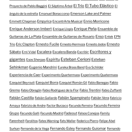
El Tubo Elástico
El Trío
Proyecto de Pablo Baggini
El Séptimo Árbol
El
Emerson Lake and Palmer
ángulo de la estrella
Emanuel Bonaccorso
Empyrica
Ennio Morricone
Emmett Chapman
EncontrArte Musical
Enrique Anderson Imbert
Enrique Peña
Ensamble de
Enrique Llopis
Enso
Guitarras de La Plata
Ensamble de Guitarras de Rosario
Entek
EPN
Eric Clapton
Ernesto Fucile
Ernesto
Trío
Ernesto Hermoza
Ernesto Jodos
Escritores y
Escalera
Sábato
Escalera Banda
Erni Vidal
Escribir:
gigantes
Esteban Cerioni
Espíritu
Esteban
Esos Sherpas
Sehinkman
Eugenio Mandrini
Eureka Brass Band
Eva Schilder
Experiencia de Caer
Experimento Quartermass
Experimento Quatermass
Ezequiel Borra
Fabio
Ezequiel Beyrouti
Ezequiel Román Gil
Fabio Banegas
Gremo
Fabio Trentini
Fabio Obregón
Fabio Rodriguez de la Flor
Fabio Zuffanti
Fabián Castilla
Fabián Spampinato
Fabián Vera
Fabián Gallardo
Fabricio
Facundo Ferreira
Amaya
Fabrizio de Andre
Factor Burzaco
Facundo Ferreira
Grupo
Fadeout
Facundo Galli
Facundo Madrid
Falsos Conejos
Family
Farenheit
Farolitos
Fates Warning
Fats Waller
Federico Pierro
Felipe Abel
Fernando Esley
Fernando Guiomar
Surkan
Fernando de la Vega
Fernando