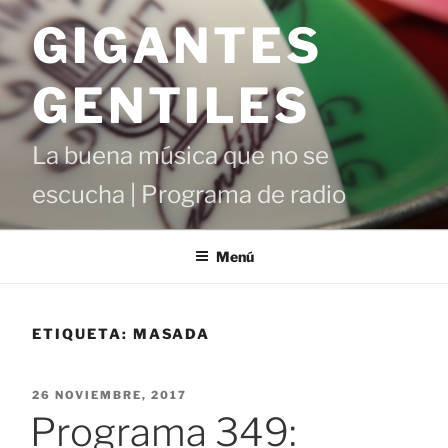
Saltar
GIGANTES
al
contenido
GENTILES
La buena música que no se
escucha | Programa de radio
Menú
ETIQUETA:
MASADA
PUBLICADO
26 NOVIEMBRE, 2017
EL
Programa 349: