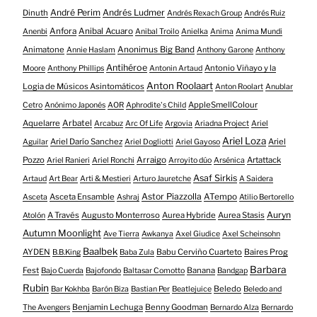
André Perim
Andrés Ludmer
Dinuth
Andrés Rexach Group
Andrés Ruiz
Anfora
Anibal Acuaro
Anenbi
Anibal Troilo
Anielka
Anima
Anima Mundi
Animatone
Anonimus Big Band
Annie Haslam
Anthony Garone
Anthony
Antihéroe
Antonio Viñayo y la
Moore
Anthony Phillips
Antonin Artaud
Anton Roolaart
Logia de Músicos Asintomáticos
Anton Roolart
Anublar
AppleSmellColour
Cetro
Anónimo Japonés
AOR
Aphrodite's Child
Aquelarre
Arbatel
Arcabuz
Arc Of Life
Argovia
Ariadna Project
Ariel
Ariel Loza
Ariel Darío Sanchez
Ariel
Aguilar
Ariel Dogliotti
Ariel Gayoso
Pozzo
Arraigo
Artattack
Ariel Ranieri
Ariel Ronchi
Arroyito dúo
Arsénica
Asaf Sirkis
Artaud
Art Bear
Arti & Mestieri
Arturo Jauretche
A Saidera
Astor Piazzolla
Asceta Ensamble
ATempo
Asceta
Ashraj
Atilio Bertorello
Auryn
A Través
Augusto Monterroso
Aurea Hybride
Aurea Stasis
Atolón
Autumn Moonlight
Ave Tierra
Awkanya
Axel Giudice
Axel Scheinsohn
Baalbek
AYDEN
Babu Cerviño Cuarteto
Baires Prog
B.B.King
Baba Zula
Barbara
Fest
Banana
Bajo Cuerda
Bajofondo
Baltasar Comotto
Bandgap
Rubin
Beledo
Bar Kokhba
Barón Biza
Bastian Per
Beatlejuice
Beledo and
Benjamin Lechuga
Benny Goodman
The Avengers
Bernardo Alza
Bernardo