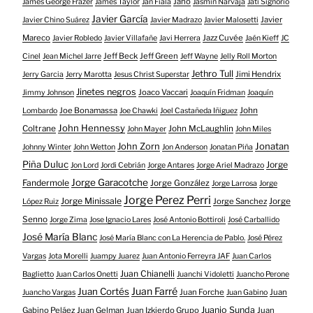
Jano
James George Frazer
James Taylor
Jan Fiala
Jasmín Narvaja
Jati Signorio
Javier García
Javier
Javier Chino Suárez
Javier Madrazo
Javier Malosetti
Mareco
Jazz Cuvée
Javier Robledo
Javier Villafañe
Javi Herrera
Jaén Kieff
JC
Jeff Beck
Jeff Green
Cinel
Jean Michel Jarre
Jeff Wayne
Jelly Roll Morton
Jethro Tull
Jimi Hendrix
Jerry Garcia
Jerry Marotta
Jesus Christ Superstar
Jinetes negros
Joaco Vaccari
Jimmy Johnson
Joaquín Fridman
Joaquín
Joe Bonamassa
John
Lombardo
Joe Chawki
Joel Castañeda Iñiguez
John Hennessy
Coltrane
John McLaughlin
John Mayer
John Miles
John Zorn
Jonatan
Johnny Winter
John Wetton
Jon Anderson
Jonatan Piña
Piña Duluc
Jorge
Jon Lord
Jordi Cebrián
Jorge Antares
Jorge Ariel Madrazo
Jorge Garacotche
Fandermole
Jorge González
Jorge Larrosa
Jorge
Jorge Perez Perri
Jorge Minissale
Jorge Sanchez
Jorge
López Ruiz
Senno
Jorge Zima
Jose Ignacio Lares
José Antonio Bottiroli
José Carballido
José María Blanc
José María Blanc con La Herencia de Pablo.
José Pérez
Vargas
Jota Morelli
Juampy Juarez
Juan Antonio Ferreyra JAF
Juan Carlos
Juan Chianelli
Baglietto
Juan Carlos Onetti
Juanchi Vidoletti
Juancho Perone
Juan Farré
Juan Cortés
Juan Forche
Juan
Juancho Vargas
Juan Gabino
Juanjo Sunda
Gabino Peláez
Juan Gelman
Juan Izkierdo Grupo
Juan