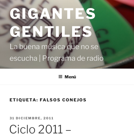
Saltar
GIGANTES
al
contenido
GENTILES
La buena música que no se
escucha | Programa de radio
Menú
ETIQUETA:
FALSOS CONEJOS
PUBLICADO
31 DICIEMBRE, 2011
EL
Ciclo 2011 –