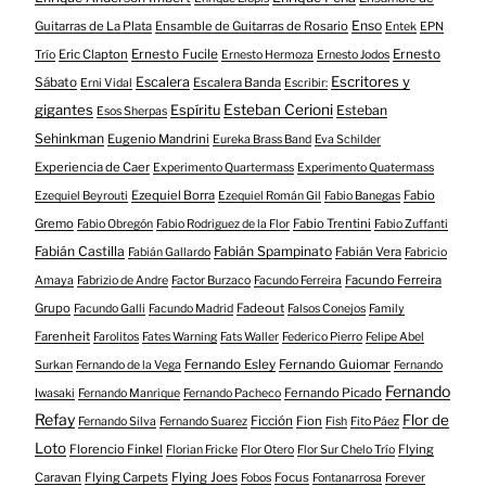
Enso
Guitarras de La Plata
Ensamble de Guitarras de Rosario
Entek
EPN
Eric Clapton
Ernesto Fucile
Ernesto
Trío
Ernesto Hermoza
Ernesto Jodos
Escritores y
Escalera
Sábato
Escalera Banda
Erni Vidal
Escribir:
gigantes
Esteban Cerioni
Espíritu
Esteban
Esos Sherpas
Sehinkman
Eugenio Mandrini
Eureka Brass Band
Eva Schilder
Experiencia de Caer
Experimento Quartermass
Experimento Quatermass
Ezequiel Borra
Fabio
Ezequiel Beyrouti
Ezequiel Román Gil
Fabio Banegas
Gremo
Fabio Trentini
Fabio Obregón
Fabio Rodriguez de la Flor
Fabio Zuffanti
Fabián Castilla
Fabián Spampinato
Fabián Vera
Fabián Gallardo
Fabricio
Facundo Ferreira
Amaya
Fabrizio de Andre
Factor Burzaco
Facundo Ferreira
Grupo
Fadeout
Facundo Galli
Facundo Madrid
Falsos Conejos
Family
Farenheit
Farolitos
Fates Warning
Fats Waller
Federico Pierro
Felipe Abel
Fernando Esley
Fernando Guiomar
Surkan
Fernando de la Vega
Fernando
Fernando
Fernando Picado
Iwasaki
Fernando Manrique
Fernando Pacheco
Refay
Flor de
Ficción
Fion
Fernando Silva
Fernando Suarez
Fish
Fito Páez
Loto
Florencio Finkel
Flying
Florian Fricke
Flor Otero
Flor Sur Chelo Trío
Caravan
Flying Carpets
Flying Joes
Focus
Fobos
Fontanarrosa
Forever