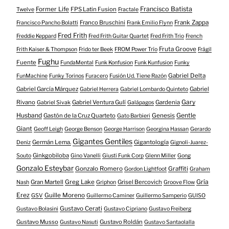
Francisco Batista
Former Life
FPS Latin Fusion
Twelve
Fractale
Franco Bruschini
Frank Zappa
Francisco Pancho Bolatti
Frank Emilio Flynn
Fred Frith
Freddie Keppard
Fred Frith Guitar Quartet
Fred Frith Trio
French
Fruta Groove
Frith Kaiser & Thompson
Frido ter Beek
FROM Power Trío
Frágil
Fughu
Fuente
FundaMental
Funk Konfusion
Funk Kunfusion
Funky
Gabriel Delta
FunMachine
Funky Torinos
Furacero
Fusión Ud. Tiene Razón
Gabriel García Márquez
Gabriel
Gabriel Herrera
Gabriel Lombardo Quinteto
Gary
Rivano
Gabriel Ventura Gulí
Gardenia
Gabriel Sivak
Galápagos
Husband
Gentle
Gastón de la Cruz Quarteto
Genesis
Gato Barbieri
Giant
Geoff Leigh
George Benson
George Harrison
Georgina Hassan
Gerardo
Gigantes Gentiles
Germán Lema.
Gigantología
Deniz
Gignoli-Juarez-
Ginkgobiloba
Souto
Gino Vanelli
Giusti Funk Corp
Glenn Miller
Gong
Gonzalo Esteybar
Gonzalo Romero
Graffiti
Gordon Lightfoot
Graham
Gría
Gran Martell
Greg Lake
Grisel Bercovich
Nash
Griphon
Groove Flow
Erez
Guille Moreno
GSV
Guillermo Caminer
Guillermo Samperio
GUISO
Gustavo Cerati
Gustavo Bolasini
Gustavo Cipriano
Gustavo Freiberg
Gustavo Musso
Gustavo Roldán
Gustavo Nasuti
Gustavo Santaolalla