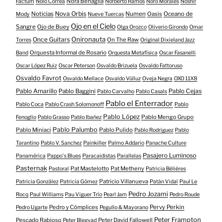
Nora Benaglia
Factum
Nolo Correa
Norberto Ramos
Noro Morales
Noshir
Nova Orbis
Noticias
Numen
Oasis
Oceano de
Mody
Nueve Tuercas
Ojo en el Cielo
Sangre
Ojo de Buey
Olga Orozco
Oliverio Girondo
Omar
Onironauta
Once Guitars
On The Raw
Torres
Original Dixieland Jazz
Orquesta Informal de Rosario
Band
Orquesta Metafísica
Oscar Fasanelli
Oscar López Ruiz
Oscar Peterson
Osvaldo Brizuela
Osvaldo Fattoruso
Osvaldo Favrot
Osvaldo Mellace
Osvaldo Vülluz
Oveja Negra
OXO 11X8
Pablo Amarillo
Pablo Cejas
Pablo Baggini
Pablo Carvalho
Pablo Casals
Pablo el Enterrador
Pablo Coca
Pablo Crash Solomonoff
Pablo
Pablo López
Pablo Mengo Grupo
Fenoglio
Pablo Grasso
Pablo Ibañez
Pablo Palumbo
Pablo Miniaci
Pablo Pulido
Pablo Rodriguez
Pablo
Tarantino
Pablo V. Sanchez
Painkiller
Palmo Addario
Panache Culture
Pasajero Luminoso
Panamérica
Pappo's Blues
Paracaidistas
Parallelas
Pasternak
Pat Mastelotto
Pat Metheny
Pastoral
Patricia Bélières
Patricio Villanueva
Patricia González
Patricia Gómez
Patán Vidal
Paul Le
Pedro Jozami
Rocq
Paul Williams
Pau Viguer Trío
Pearl Jam
Pedro Roude
Pedro y Cómplices
Pervy Perkin
Pedro Ugarte
Pegullo & Mayorano
Peter Frampton
Pescado Rabioso
Peter David Fallowell
Peter Blegvad