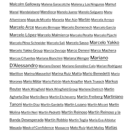
Malcolm Galloway
Mamut
Malena Garacotche
Malena y Los Ningunos
Mandioca
Manal
Mandalaband
Manolo Juarez
Manolo Salguero
Manu
Marbin
Altamirano
Mapa de Micelio
Marania
Mar Aún
Marcela Arroyo
Marcelo Arce
Marcelo Domenech
Marcelo Birmajer
Marcelo García
Marcelo López
Marcelo Malmierca
Marcelo Peralta
Marcelo Pijachi
Marcelo Yakko
Marcelo Sasso
Marcelo Pérez Schneider
Marcelo Sali
Marcelo Yakko Group
Marco Denevi
Marco Machera
Marcia Deviaje
Mariano
Mariana Wenger
Marcos Cifuentes
Mariana Bianchini
D'Alessandro
Mariano Daneri
Mariano González Calo
Marian Rodríguez
Mario Benedetti
Marillion
Marina Masseilot
Marina Ruiz Matta
Mario
Markus
Mario Mátar
Morones
Mario Patrón
Mark Knopfler
Mark Trueack
Reuter
Martin
Mark Wingfield
Mark Wingfield Group
Marlene Dietrich
Martiniano
Agharta Diaz
Martin Freiberg
Martin Barre
Martin Etcheverry
Tanoni
Martín Lozano
Martín
Martín Diaz
Martín Gardella
Martín Miconi
Martín Reinoso
Martín Reinoso y la
Molina
Martín Neri
Martín Pedretti
Banda Desesperada
Martín Robbio
Martín Teglia
María Eva Albistur
Matías
Masada
Mask of Confidence
Mato Ruiz
Massacre
Matt Malley