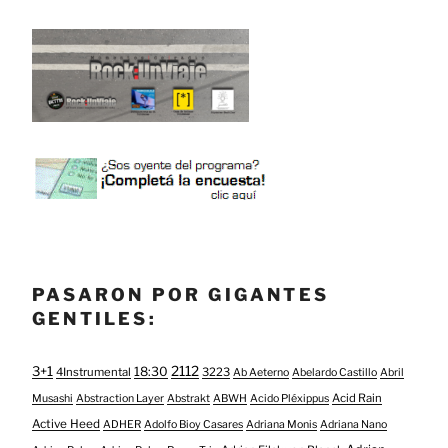
PASARON POR GIGANTES
GENTILES:
3+1
2112
18:30
4Instrumental
3223
Ab Aeterno
Abelardo Castillo
Abril
Acid Rain
Musashi
Abstraction Layer
Abstrakt
ABWH
Acido Pléxippus
Active Heed
ADHER
Adolfo Bioy Casares
Adriana Monis
Adriana Nano