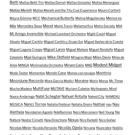
Betti
Matías Betti Trío
Matías Damat
Matías Gonzalez
Matías Menarguez
Matías Merelli
Matías Merelli and the Titu Cusi Experience
Mauro Conforti
Mechanical Butterfly
Menos es
Mayra Dómine
MCC
Melina Moguilevsky
Meret
Más
Mercedes Sosa
Merle Travis
Metamorfica
Metro Society
MIA
Mi Amigo Invencible
Michael Leonhart Orchestra
Might Could
Miguel
Abuelo
Miguel Cantilo
Miguel Cantilo y Grupo Sur
Miguel Ibañez de la Cuesta
Miguel Lares
Miguel Laguna Crespo
Miguel Mateos
Miguel Randolfe
Miguel
Mike Oldfield
Mijal Guinguis
Miles Davis
Zabaleta
Milagros Majó
Miles de
Modest Midget
Miriam Cairo
Años
MINGA
Minimalista Orchestra
MKQ
Mondo Cane
Monttrio
Modo Tester
Momentos
Monos con navajas
MoonJune Records
Moraine
Mora Garcia Medici
Moris
Morus
Mr. Three
MultiFuse
MUTAVE
Mucha Madera
Myriam Cubelos
Mythopoeic Mind
Nabil Schegtel
Nahuel Antuña
Naara Andariega
Naked City
NAMEKU
Nanci Torres
Nau
Nathan
MÚSICA
Natalia Freibrun
Natalia Oreiro
nau
Aletheia
Ne
Navidad en Agosto
NdeRamirez
Neco Marcenaro
Neil Young
Nexus
Natura
Nestor Cimatti
New Directions
Nico Fantelli
Nico Goñez
Nicolás Ojeda
Nicolas Meier
Nicolás Ferraiolo
Nirvana
Niuncobre
Nobilis