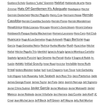
Habitat
Gustavo Scholz
Gustavo “Lobo” Giannini
Hablando de arte
Hans
Hats Off Gentlemen It's Adequate
Zimmer
Headspace
Hector
Hernán
Hector Pegullo
Germán Oesterheld
Henry Cow
Hermann Hesse
Cassibba
Hernán Cassibba Sexteto
Hernán Flores
Hernán Mandelman
Hexatónica
Hilda Lizarazu
Hincapie
Hiromi's Sonicbloom
Hiromi Uehara
Holdsworth Pasqua Haslip Wackerman
Homero Lavorano
Hora Cero
Hot Club
Huancara
Hugo Bertone
Hugo & Los Gemelos
Hugo Antonelli
Hugo
Huinca
Hush
García
Hugo Gonzalez Neira
Hunka Munka
Hyacintus
Héctor
Hallal
Héctor Pegullo Trío
Identikit
Ignacio Arigós
Ignacio Montoya Carlotto
Ignacio Puccini
Igor Gnomo
Septeto
Ike Parodi
Illutia
Il Sogno di Rubik
In-
Initial Gravity
Invisible
Irene Ruth
fusión
INAMU
Inner Road
Invictor
Irreal
Isidoro Blaisten
Isobar
Iszil
Ivan Chaparro
Ivan Tovar
Iván Garbulsky
Iván Tarabelli
Jaco Pastorius
Jade
Iván Iñiguez
Iván Rusansky
Jack Rozz Trío
Jano
James George Frazer
James Taylor
Jan Fiala
Jasmín Narvaja
Jati Signorio
Javier García
Javier
Javier Chino Suárez
Javier Madrazo
Javier Malosetti
Mareco
Jazz Cuvée
Javier Robledo
Javier Villafañe
Javi Herrera
Jaén Kieff
JC
Jeff Beck
Jeff Green
Cinel
Jean Michel Jarre
Jeff Wayne
Jelly Roll Morton