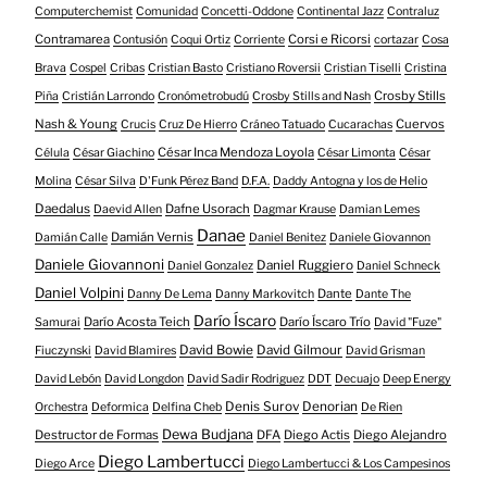
Computerchemist
Comunidad
Concetti-Oddone
Continental Jazz
Contraluz
Contramarea
Corsi e Ricorsi
Contusión
Coqui Ortiz
Corriente
cortazar
Cosa
Brava
Cospel
Cribas
Cristian Basto
Cristiano Roversii
Cristian Tiselli
Cristina
Crosby Stills
Piña
Cristián Larrondo
Cronómetrobudú
Crosby Stills and Nash
Nash & Young
Cuervos
Crucis
Cruz De Hierro
Cráneo Tatuado
Cucarachas
César Inca Mendoza Loyola
Célula
César Giachino
César Limonta
César
Molina
César Silva
D'Funk Pérez Band
D.F.A.
Daddy Antogna y los de Helio
Daedalus
Dafne Usorach
Daevid Allen
Dagmar Krause
Damian Lemes
Danae
Damián Vernis
Damián Calle
Daniel Benitez
Daniele Giovannon
Daniele Giovannoni
Daniel Ruggiero
Daniel Gonzalez
Daniel Schneck
Daniel Volpini
Dante
Danny De Lema
Danny Markovitch
Dante The
Darío Íscaro
Darío Acosta Teich
Darío Íscaro Trío
Samurai
David "Fuze"
David Bowie
David Gilmour
Fiuczynski
David Blamires
David Grisman
David Lebón
David Longdon
David Sadir Rodriguez
DDT
Decuajo
Deep Energy
Denis Surov
Denorian
Orchestra
Deformica
Delfina Cheb
De Rien
Dewa Budjana
Destructor de Formas
DFA
Diego Actis
Diego Alejandro
Diego Lambertucci
Diego Arce
Diego Lambertucci & Los Campesinos