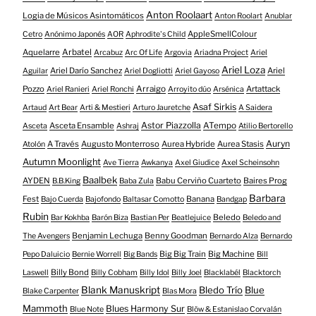
Anton Roolaart
Logia de Músicos Asintomáticos
Anton Roolart
Anublar
AppleSmellColour
Cetro
Anónimo Japonés
AOR
Aphrodite's Child
Aquelarre
Arbatel
Arcabuz
Arc Of Life
Argovia
Ariadna Project
Ariel
Ariel Loza
Ariel Darío Sanchez
Ariel
Aguilar
Ariel Dogliotti
Ariel Gayoso
Pozzo
Arraigo
Artattack
Ariel Ranieri
Ariel Ronchi
Arroyito dúo
Arsénica
Asaf Sirkis
Artaud
Art Bear
Arti & Mestieri
Arturo Jauretche
A Saidera
Astor Piazzolla
Asceta Ensamble
ATempo
Asceta
Ashraj
Atilio Bertorello
Auryn
A Través
Augusto Monterroso
Aurea Hybride
Aurea Stasis
Atolón
Autumn Moonlight
Ave Tierra
Awkanya
Axel Giudice
Axel Scheinsohn
Baalbek
AYDEN
Babu Cerviño Cuarteto
Baires Prog
B.B.King
Baba Zula
Barbara
Fest
Banana
Bajo Cuerda
Bajofondo
Baltasar Comotto
Bandgap
Rubin
Beledo
Bar Kokhba
Barón Biza
Bastian Per
Beatlejuice
Beledo and
Benjamin Lechuga
Benny Goodman
The Avengers
Bernardo Alza
Bernardo
Big Big Train
Big Machine
Pepo Daluicio
Bernie Worrell
Big Bands
Bill
Billy Bond
Laswell
Billy Cobham
Billy Idol
Billy Joel
Blacklabél
Blacktorch
Blank Manuskript
Bledo Trío
Blue
Blake Carpenter
Blas Mora
Mammoth
Blues Harmony Sur
Blue Note
Blöw & Estanislao Corvalán