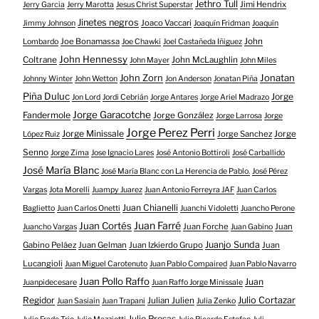
Jethro Tull
Jimi Hendrix
Jerry Garcia
Jerry Marotta
Jesus Christ Superstar
Jinetes negros
Joaco Vaccari
Jimmy Johnson
Joaquín Fridman
Joaquín
Joe Bonamassa
John
Lombardo
Joe Chawki
Joel Castañeda Iñiguez
John Hennessy
Coltrane
John McLaughlin
John Mayer
John Miles
John Zorn
Jonatan
Johnny Winter
John Wetton
Jon Anderson
Jonatan Piña
Piña Duluc
Jorge
Jon Lord
Jordi Cebrián
Jorge Antares
Jorge Ariel Madrazo
Jorge Garacotche
Fandermole
Jorge González
Jorge Larrosa
Jorge
Jorge Perez Perri
Jorge Minissale
Jorge Sanchez
Jorge
López Ruiz
Senno
Jorge Zima
Jose Ignacio Lares
José Antonio Bottiroli
José Carballido
José María Blanc
José María Blanc con La Herencia de Pablo.
José Pérez
Vargas
Jota Morelli
Juampy Juarez
Juan Antonio Ferreyra JAF
Juan Carlos
Juan Chianelli
Baglietto
Juan Carlos Onetti
Juanchi Vidoletti
Juancho Perone
Juan Farré
Juan Cortés
Juan Forche
Juan
Juancho Vargas
Juan Gabino
Juanjo Sunda
Gabino Peláez
Juan Gelman
Juan Izkierdo Grupo
Juan
Lucangioli
Juan Miguel Carotenuto
Juan Pablo Compaired
Juan Pablo Navarro
Juan Pollo Raffo
Juan
Juanpidecesare
Juan Raffo Jorge Minissale
Regidor
Julio Cortazar
Julian Julien
Juan Sasiain
Juan Trapani
Julia Zenko
Julio Presas