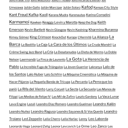
Julio Frade Trio
Julio Mazziotti
Julio Ricardo Estefan
Juli
Kafod
Umezawa
Julián Gallo
Julián Marcipar
Julián Solarz
Kansas City Style
Kant Freud Kafka
Kaoll
Karina Corradini
Karana Mudra
Karenautas
Karmamoi
Keith
Keaggy Levin y Marotta
Kawken
Keep the Dog
Emerson
Kevin Bartlett
Kharmina Buranna
Kevin Glasgow
Kevin Kastning
La
King Crimson
La Alianza
Kimey Gómez
KnockOut
Kuropa
L'Hermité
Barca
La Cara de los Últimos
La Caja
La Bastilla
La Cruda Mandril
La
La Cría
Créme Swing Jazz Band
La Desatanudos
La Dieta de Worms
La Doble
La Gota
La Herencia de
Nelson
Laermandá
La Finca de Laurento
Pablo
Lalo de
La Increíble Fuga de Triángulos
La Joven Guarrior
Lakranya
los Santos
Lalo Huber
Lalo Schifrin
La Máquina Cinemática
La Máquina de
La Perra que los
Hacer Pájaros
La Pequeña Banda de Trícupa
La Percanta
parió
La Rifa del Viento
La Secta
La Secuela
Larry Coryell
Las Manos de
La Vaca Lunar
Filippi
Las Medias de Felipe IV
Las Mil de Zafiro
Laszlo Gardony
Leandro Kalén
Lava Engine
Lazuli
Leandro Diaz Romero
Leandro Guelman
Leandro Ragusa
Leandro
Leandro Nuñez
Leandro Sayanes & Si Vos Querés
Troiano
Led Zeppelin
Leo Laborda
Leila Cherro
Leila Harlac
Lenny
Le Orme
Leo Zanco
Leonardo Vega
Leonard Zelig
Leonor Levcovich
Les