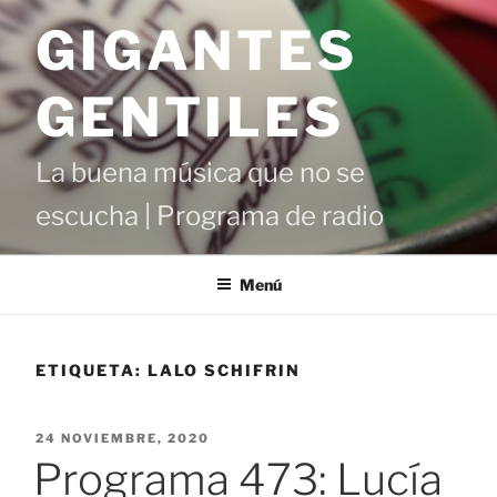
Saltar
GIGANTES
al
contenido
GENTILES
La buena música que no se
escucha | Programa de radio
Menú
ETIQUETA:
LALO SCHIFRIN
PUBLICADO
24 NOVIEMBRE, 2020
EL
Programa 473: Lucía