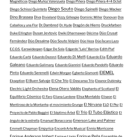
Magnéticos
Diego Muñoz Valenzuela
Diego Piñera
Diego Piñera 4+4 Octet
Diego Souto
Diego Schissi Quinteto
Diego Spinelli
Diego Wacker
Dino Brassea
Diva
Dixieland
Dizzy Gillespie
Dominic Miller
Donovan
Dos
Dr. Dambred
Dragón de Hierro
Druckfarben
Caballos y una Flor
Dr. Hyde
Dusan Jevtovic
Dúo Crusat
Duke Ellington
Dwiki Dharmawan
Décima
Fernández
Dúo Desalma
Dúo Souto Volpini
Dúo Veza
Dúo Íscaro Lazo
E.C.O.S.
Earswideopen
Edgar De Sola
Edgardo "Lalo" Barrios
Edith Piaf
Eduardo
Eduardo Di Melfi
Eduardo Carbi
Eduardo Dezorzi
Eduardo Elia
Galeano
Eduardo
Eduardo Galimany
Eduardo Giannini
Eduardo Pandolfo
EIEMEL
Pinto
Eduardo Serenelli
Edwin Morgan
Egberto Gismonti
El Buen Salvaje
El Che Trío
Ekseption
El Descanso Trío
Eleanor Dubinsky
Electric Light Orchestra
Elena Otero Valdés
El
Elephants of Scotland
Equilibrio Cósmico
Elisa Montaldo
El Faro
Eliana Lardone
Eliseon
El
El Nirvana
Mentiroso de la Montanha
el movimiento Grunge
ELO
El Pez
El
El Tubo Elástico
El Trío
Proyecto de Pablo Baggini
El Séptimo Árbol
El
Emerson Lake and Palmer
ángulo de la estrella
Emanuel Bonaccorso
Empyrica
Ennio Morricone
Emmett Chapman
EncontrArte Musical
Enrique Anderson Imbert
Enrique Peña
Ensamble de
Enrique Llopis