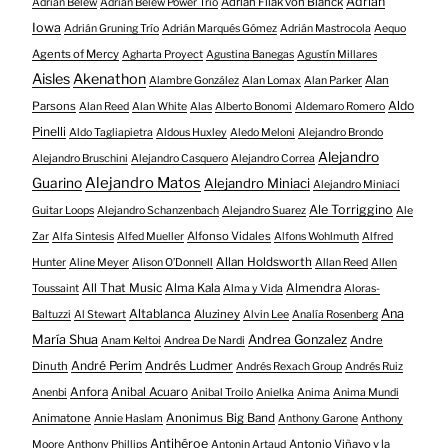
Adrian
Adrian Filak von Blanck
Adrian Belew
Adrian Belew Power Trio
Iowa
Adrián Gruning Trío
Adrián Marqués Gómez
Adrián Mastrocola
Aequo
Agents of Mercy
Agharta Proyect
Agustina Banegas
Agustín Millares
Aisles
Akenathon
Alan
Alambre González
Alan Lomax
Alan Parker
Aldo
Parsons
Alan Reed
Alan White
Alas
Alberto Bonomi
Aldemaro Romero
Pinelli
Aldo Tagliapietra
Aldous Huxley
Aledo Meloni
Alejandro Brondo
Alejandro
Alejandro Bruschini
Alejandro Casquero
Alejandro Correa
Alejandro Matos
Guarino
Alejandro Miniaci
Alejandro Miniaci
Ale Torriggino
Guitar Loops
Alejandro Schanzenbach
Alejandro Suarez
Ale
Alfonso Vidales
Zar
Alfa Sintesis
Alfed Mueller
Alfons Wohlmuth
Alfred
Allan Holdsworth
Hunter
Aline Meyer
Alison O​’​Donnell
Allan Reed
Allen
All That Music
Alma Kala
Almendra
Toussaint
Alma y Vida
Aloras-
Altablanca
Ana
Aluziney
Baltuzzi
Al Stewart
Alvin Lee
Analía Rosenberg
María Shua
Andrea Gonzalez
Andre
Anam Keltoi
Andrea De Nardi
André Perim
Andrés Ludmer
Dinuth
Andrés Rexach Group
Andrés Ruiz
Anfora
Anibal Acuaro
Anenbi
Anibal Troilo
Anielka
Anima
Anima Mundi
Animatone
Anonimus Big Band
Annie Haslam
Anthony Garone
Anthony
Antihéroe
Antonio Viñayo y la
Moore
Anthony Phillips
Antonin Artaud