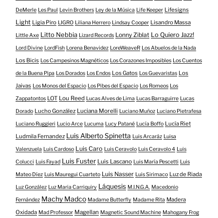
Lifesigns
DeMerle
Les Paul
Levin Brothers
Ley de la Música
Life Keeper
Light
Ligia Piro
Lisandro Massa
LIGRO
Liliana Herrero
Lindsay Cooper
Litto Nebbia
Lonny Ziblat
Lo Quiero Jazz!
Little Axe
Lizard Records
Lord Divine
LordFish
Lorena Benavidez
LoreWeaveR
Los Abuelos de la Nada
Los Bicis
Los Campesinos Magnéticos
Los Corazones Imposibles
Los Cuentos
Los Gatos
Los
de la Buena Pipa
Los Dorados
Los Endos
Los Guevaristas
Jaivas
Los Monos del Espacio
Los Pibes del Espacio
Los Romeos
Los
LOT
Lou Reed
Zappatontos
Lucas Alves de Lima
Lucas Barraguirre
Lucas
Lucho González
Luciana Morelli
Dorado
Luciano Muñoz
Luciano Pietrafesa
Lucía Riet
Luciano Ruggieri
Lucio Arce
Lucuma
Lucy Patané
Lucía Boffo
Luis Alberto Spinetta
Ludmila Fernandez
Luis Arcaráz
Luisa
Luis Caro
Valenzuela
Luis Cardoso
Luis Ceravolo
Luis Ceravolo 4
Luis
Luis Fuster
Luis Lascano
Colucci
Luis Fayad
Luis María Pescetti
Luis
Luis Nasser
Luz de Riada
Mateo Díez
Luis Mauregui Cuarteto
Luis Sirimaco
Láquesis
Luz González
Luz Maria Carriquiry
M.I.N.G.A.
Macedonio
Machy Madco
Madera
Fernández
Madame Butterfly
Madame Rita
Oxidada
Magellan
Mad Professor
Magnetic Sound Machine
Mahogany Frog