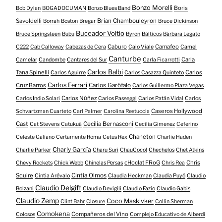
Bonzo Morelli
Boris
Bob Dylan
BOGADOCUMAN
Bonzo Blues Band
Savoldelli
Brian Chambouleyron
Borrah
Boston
Bregar
Bruce Dickinson
Buceador Voltio
Bruce Springsteen
Bubu
Byron
Bálticos
Bárbara Legato
Caburo
Camafeo
C222
Cab Calloway
Cabezas de Cera
Caio Viale
Camel
Canturbe
Carla
Camelar
Candombe
Cantares del Sur
Carla Ficarrotti
Carlos Balbi
Tana Spinelli
Carlos
Carlos Aguirre
Carlos Casazza Quinteto
Carlos Ferrari
Cruz Barros
Carlos Garófalo
Carlos Guillermo Plaza Vegas
Carlos Núñez
Carlos Indio Solari
Carlos Passeggi
Carlos Patán Vidal
Carlos
Caseros Hollywood
Schvartzman Cuarteto
Carl Palmer
Carolina Restuccia
Cast
Cecilia Bernasconi
Cat Stevens
Catukuá
Cecilia Gimenez
Ceferino
Chaneton
Celeste Galiano
Certamente Roma
Cetus Rex
Charlie Haden
Charly García
Charlie Parker
Charu Suri
ChauCoco!
Chechelos
Chet Atkins
cHoclat FRoG
Chris
Chevy Rockets
Chick Webb
Chinelas Persas
Chris Rea
Squire
Cintia Olmos
Cintia Arévalo
Claudia Heckman
Claudia Puyó
Claudio
Claudio Delgift
Bolzani
Claudio Devigili
Claudio Fazio
Claudio Gabis
Claudio Zemp
Coco Maskivker
Clint Bahr
Closure
Collin Sherman
Comokena
Compañeros del Vino
Colosos
Complejo Educativo de Alberdi