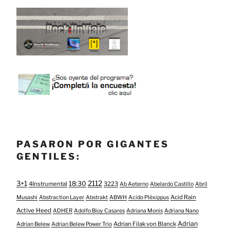
PASARON POR GIGANTES
GENTILES:
3+1
2112
18:30
4Instrumental
3223
Ab Aeterno
Abelardo Castillo
Abril
Acid Rain
Musashi
Abstraction Layer
Abstrakt
ABWH
Acido Pléxippus
Active Heed
ADHER
Adolfo Bioy Casares
Adriana Monis
Adriana Nano
Adrian
Adrian Filak von Blanck
Adrian Belew
Adrian Belew Power Trio