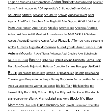
Anton Roolaart
Logia de Músicos Asintomáticos
Anton Roolart
Anublar
AppleSmellColour
Cetro
Anónimo Japonés
AOR
Aphrodite's Child
Aquelarre
Arbatel
Arcabuz
Arc Of Life
Argovia
Ariadna Project
Ariel
Ariel Loza
Ariel Darío Sanchez
Ariel
Aguilar
Ariel Dogliotti
Ariel Gayoso
Pozzo
Arraigo
Artattack
Ariel Ranieri
Ariel Ronchi
Arroyito dúo
Arsénica
Asaf Sirkis
Artaud
Art Bear
Arti & Mestieri
Arturo Jauretche
A Saidera
Astor Piazzolla
Asceta Ensamble
ATempo
Asceta
Ashraj
Atilio Bertorello
Auryn
A Través
Augusto Monterroso
Aurea Hybride
Aurea Stasis
Atolón
Autumn Moonlight
Ave Tierra
Awkanya
Axel Giudice
Axel Scheinsohn
Baalbek
AYDEN
Babu Cerviño Cuarteto
Baires Prog
B.B.King
Baba Zula
Barbara
Fest
Banana
Bajo Cuerda
Bajofondo
Baltasar Comotto
Bandgap
Rubin
Beledo
Bar Kokhba
Barón Biza
Bastian Per
Beatlejuice
Beledo and
Benjamin Lechuga
Benny Goodman
The Avengers
Bernardo Alza
Bernardo
Big Big Train
Big Machine
Pepo Daluicio
Bernie Worrell
Big Bands
Bill
Billy Bond
Laswell
Billy Cobham
Billy Idol
Billy Joel
Blacklabél
Blacktorch
Blank Manuskript
Bledo Trío
Blue
Blake Carpenter
Blas Mora
Mammoth
Blues Harmony Sur
Blue Note
Blöw & Estanislao Corvalán