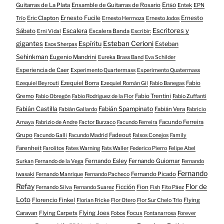
Enso
Guitarras de La Plata
Ensamble de Guitarras de Rosario
Entek
EPN
Eric Clapton
Ernesto Fucile
Ernesto
Trío
Ernesto Hermoza
Ernesto Jodos
Escritores y
Escalera
Sábato
Escalera Banda
Erni Vidal
Escribir:
gigantes
Esteban Cerioni
Espíritu
Esteban
Esos Sherpas
Sehinkman
Eugenio Mandrini
Eureka Brass Band
Eva Schilder
Experiencia de Caer
Experimento Quartermass
Experimento Quatermass
Ezequiel Borra
Fabio
Ezequiel Beyrouti
Ezequiel Román Gil
Fabio Banegas
Gremo
Fabio Trentini
Fabio Obregón
Fabio Rodriguez de la Flor
Fabio Zuffanti
Fabián Castilla
Fabián Spampinato
Fabián Vera
Fabián Gallardo
Fabricio
Facundo Ferreira
Amaya
Fabrizio de Andre
Factor Burzaco
Facundo Ferreira
Grupo
Fadeout
Facundo Galli
Facundo Madrid
Falsos Conejos
Family
Farenheit
Farolitos
Fates Warning
Fats Waller
Federico Pierro
Felipe Abel
Fernando Esley
Fernando Guiomar
Surkan
Fernando de la Vega
Fernando
Fernando
Fernando Picado
Iwasaki
Fernando Manrique
Fernando Pacheco
Refay
Flor de
Ficción
Fion
Fernando Silva
Fernando Suarez
Fish
Fito Páez
Loto
Florencio Finkel
Flying
Florian Fricke
Flor Otero
Flor Sur Chelo Trío
Caravan
Flying Carpets
Flying Joes
Focus
Fobos
Fontanarrosa
Forever