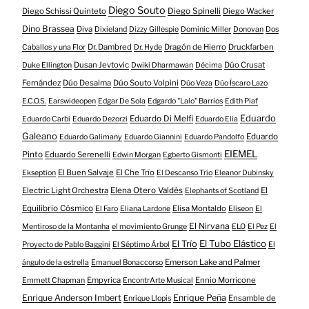
Diego Souto
Diego Schissi Quinteto
Diego Spinelli
Diego Wacker
Dino Brassea
Diva
Dixieland
Dizzy Gillespie
Dominic Miller
Donovan
Dos
Dr. Dambred
Dragón de Hierro
Druckfarben
Caballos y una Flor
Dr. Hyde
Dusan Jevtovic
Dúo Crusat
Duke Ellington
Dwiki Dharmawan
Décima
Fernández
Dúo Desalma
Dúo Souto Volpini
Dúo Veza
Dúo Íscaro Lazo
E.C.O.S.
Earswideopen
Edgar De Sola
Edgardo "Lalo" Barrios
Edith Piaf
Eduardo
Eduardo Di Melfi
Eduardo Carbi
Eduardo Dezorzi
Eduardo Elia
Galeano
Eduardo
Eduardo Galimany
Eduardo Giannini
Eduardo Pandolfo
EIEMEL
Pinto
Eduardo Serenelli
Edwin Morgan
Egberto Gismonti
El Buen Salvaje
El Che Trío
Ekseption
El Descanso Trío
Eleanor Dubinsky
Electric Light Orchestra
Elena Otero Valdés
El
Elephants of Scotland
Equilibrio Cósmico
Elisa Montaldo
El Faro
Eliana Lardone
Eliseon
El
El Nirvana
Mentiroso de la Montanha
el movimiento Grunge
ELO
El Pez
El
El Tubo Elástico
El Trío
Proyecto de Pablo Baggini
El Séptimo Árbol
El
Emerson Lake and Palmer
ángulo de la estrella
Emanuel Bonaccorso
Empyrica
Ennio Morricone
Emmett Chapman
EncontrArte Musical
Enrique Anderson Imbert
Enrique Peña
Ensamble de
Enrique Llopis