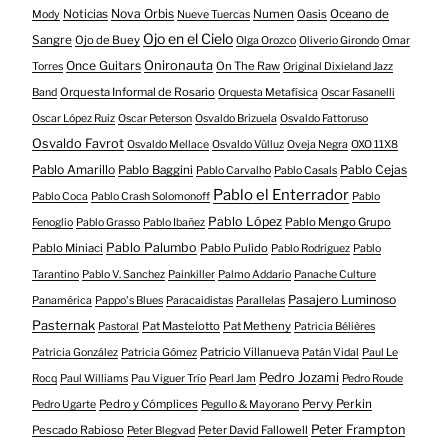
Nova Orbis
Noticias
Numen
Oasis
Oceano de
Mody
Nueve Tuercas
Ojo en el Cielo
Sangre
Ojo de Buey
Olga Orozco
Oliverio Girondo
Omar
Onironauta
Once Guitars
On The Raw
Torres
Original Dixieland Jazz
Orquesta Informal de Rosario
Band
Orquesta Metafísica
Oscar Fasanelli
Oscar López Ruiz
Oscar Peterson
Osvaldo Brizuela
Osvaldo Fattoruso
Osvaldo Favrot
Osvaldo Mellace
Osvaldo Vülluz
Oveja Negra
OXO 11X8
Pablo Amarillo
Pablo Cejas
Pablo Baggini
Pablo Carvalho
Pablo Casals
Pablo el Enterrador
Pablo Coca
Pablo Crash Solomonoff
Pablo
Pablo López
Pablo Mengo Grupo
Fenoglio
Pablo Grasso
Pablo Ibañez
Pablo Palumbo
Pablo Miniaci
Pablo Pulido
Pablo Rodriguez
Pablo
Tarantino
Pablo V. Sanchez
Painkiller
Palmo Addario
Panache Culture
Pasajero Luminoso
Panamérica
Pappo's Blues
Paracaidistas
Parallelas
Pasternak
Pat Mastelotto
Pat Metheny
Pastoral
Patricia Bélières
Patricio Villanueva
Patricia González
Patricia Gómez
Patán Vidal
Paul Le
Pedro Jozami
Rocq
Paul Williams
Pau Viguer Trío
Pearl Jam
Pedro Roude
Pedro y Cómplices
Pervy Perkin
Pedro Ugarte
Pegullo & Mayorano
Peter Frampton
Pescado Rabioso
Peter David Fallowell
Peter Blegvad