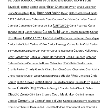
Bonzo Morelli
Boris
Bob Dylan
BOGADOCUMAN
Bonzo Blues Band
Savoldelli
Brian Chambouleyron
Borrah
Boston
Bregar
Bruce Dickinson
Buceador Voltio
Bruce Springsteen
Bubu
Byron
Bálticos
Bárbara Legato
Caburo
Camafeo
C222
Cab Calloway
Cabezas de Cera
Caio Viale
Camel
Canturbe
Carla
Camelar
Candombe
Cantares del Sur
Carla Ficarrotti
Carlos Balbi
Tana Spinelli
Carlos
Carlos Aguirre
Carlos Casazza Quinteto
Carlos Ferrari
Cruz Barros
Carlos Garófalo
Carlos Guillermo Plaza Vegas
Carlos Núñez
Carlos Indio Solari
Carlos Passeggi
Carlos Patán Vidal
Carlos
Caseros Hollywood
Schvartzman Cuarteto
Carl Palmer
Carolina Restuccia
Cast
Cecilia Bernasconi
Cat Stevens
Catukuá
Cecilia Gimenez
Ceferino
Chaneton
Celeste Galiano
Certamente Roma
Cetus Rex
Charlie Haden
Charly García
Charlie Parker
Charu Suri
ChauCoco!
Chechelos
Chet Atkins
cHoclat FRoG
Chris
Chevy Rockets
Chick Webb
Chinelas Persas
Chris Rea
Squire
Cintia Olmos
Cintia Arévalo
Claudia Heckman
Claudia Puyó
Claudio
Claudio Delgift
Bolzani
Claudio Devigili
Claudio Fazio
Claudio Gabis
Claudio Zemp
Coco Maskivker
Clint Bahr
Closure
Collin Sherman
Comokena
Compañeros del Vino
Colosos
Complejo Educativo de Alberdi
Computerchemist
Comunidad
Concetti-Oddone
Continental Jazz
Contraluz