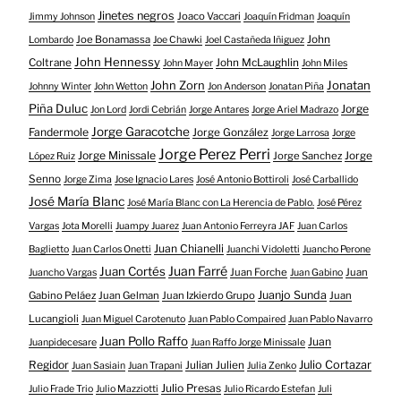
Jinetes negros
Joaco Vaccari
Jimmy Johnson
Joaquín Fridman
Joaquín
Joe Bonamassa
John
Lombardo
Joe Chawki
Joel Castañeda Iñiguez
John Hennessy
Coltrane
John McLaughlin
John Mayer
John Miles
John Zorn
Jonatan
Johnny Winter
John Wetton
Jon Anderson
Jonatan Piña
Piña Duluc
Jorge
Jon Lord
Jordi Cebrián
Jorge Antares
Jorge Ariel Madrazo
Jorge Garacotche
Fandermole
Jorge González
Jorge Larrosa
Jorge
Jorge Perez Perri
Jorge Minissale
Jorge Sanchez
Jorge
López Ruiz
Senno
Jorge Zima
Jose Ignacio Lares
José Antonio Bottiroli
José Carballido
José María Blanc
José María Blanc con La Herencia de Pablo.
José Pérez
Vargas
Jota Morelli
Juampy Juarez
Juan Antonio Ferreyra JAF
Juan Carlos
Juan Chianelli
Baglietto
Juan Carlos Onetti
Juanchi Vidoletti
Juancho Perone
Juan Farré
Juan Cortés
Juan Forche
Juan
Juancho Vargas
Juan Gabino
Juanjo Sunda
Gabino Peláez
Juan Gelman
Juan Izkierdo Grupo
Juan
Lucangioli
Juan Miguel Carotenuto
Juan Pablo Compaired
Juan Pablo Navarro
Juan Pollo Raffo
Juan
Juanpidecesare
Juan Raffo Jorge Minissale
Regidor
Julio Cortazar
Julian Julien
Juan Sasiain
Juan Trapani
Julia Zenko
Julio Presas
Julio Frade Trio
Julio Mazziotti
Julio Ricardo Estefan
Juli