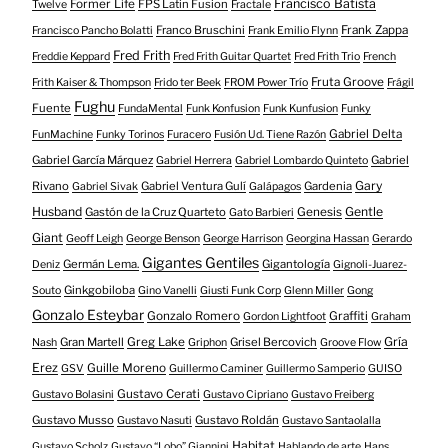
Francisco Batista
Former Life
FPS Latin Fusion
Twelve
Fractale
Franco Bruschini
Frank Zappa
Francisco Pancho Bolatti
Frank Emilio Flynn
Fred Frith
Freddie Keppard
Fred Frith Guitar Quartet
Fred Frith Trio
French
Fruta Groove
Frith Kaiser & Thompson
Frido ter Beek
FROM Power Trío
Frágil
Fughu
Fuente
FundaMental
Funk Konfusion
Funk Kunfusion
Funky
Gabriel Delta
FunMachine
Funky Torinos
Furacero
Fusión Ud. Tiene Razón
Gabriel García Márquez
Gabriel
Gabriel Herrera
Gabriel Lombardo Quinteto
Gary
Rivano
Gabriel Ventura Gulí
Gardenia
Gabriel Sivak
Galápagos
Husband
Gentle
Gastón de la Cruz Quarteto
Genesis
Gato Barbieri
Giant
Geoff Leigh
George Benson
George Harrison
Georgina Hassan
Gerardo
Gigantes Gentiles
Germán Lema.
Gigantología
Deniz
Gignoli-Juarez-
Ginkgobiloba
Souto
Gino Vanelli
Giusti Funk Corp
Glenn Miller
Gong
Gonzalo Esteybar
Gonzalo Romero
Graffiti
Gordon Lightfoot
Graham
Gría
Gran Martell
Greg Lake
Grisel Bercovich
Nash
Griphon
Groove Flow
Erez
Guille Moreno
GSV
Guillermo Caminer
Guillermo Samperio
GUISO
Gustavo Cerati
Gustavo Bolasini
Gustavo Cipriano
Gustavo Freiberg
Gustavo Musso
Gustavo Roldán
Gustavo Nasuti
Gustavo Santaolalla
Habitat
Gustavo Scholz
Gustavo “Lobo” Giannini
Hablando de arte
Hans