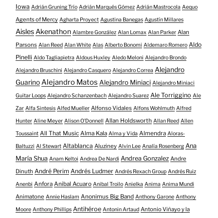
Iowa
Adrián Gruning Trío
Adrián Marqués Gómez
Adrián Mastrocola
Aequo
Agents of Mercy
Agharta Proyect
Agustina Banegas
Agustín Millares
Aisles
Akenathon
Alan
Alambre González
Alan Lomax
Alan Parker
Aldo
Parsons
Alan Reed
Alan White
Alas
Alberto Bonomi
Aldemaro Romero
Pinelli
Aldo Tagliapietra
Aldous Huxley
Aledo Meloni
Alejandro Brondo
Alejandro
Alejandro Bruschini
Alejandro Casquero
Alejandro Correa
Alejandro Matos
Guarino
Alejandro Miniaci
Alejandro Miniaci
Ale Torriggino
Guitar Loops
Alejandro Schanzenbach
Alejandro Suarez
Ale
Alfonso Vidales
Zar
Alfa Sintesis
Alfed Mueller
Alfons Wohlmuth
Alfred
Allan Holdsworth
Hunter
Aline Meyer
Alison O​’​Donnell
Allan Reed
Allen
All That Music
Alma Kala
Almendra
Toussaint
Alma y Vida
Aloras-
Altablanca
Ana
Aluziney
Baltuzzi
Al Stewart
Alvin Lee
Analía Rosenberg
María Shua
Andrea Gonzalez
Andre
Anam Keltoi
Andrea De Nardi
André Perim
Andrés Ludmer
Dinuth
Andrés Rexach Group
Andrés Ruiz
Anfora
Anibal Acuaro
Anenbi
Anibal Troilo
Anielka
Anima
Anima Mundi
Animatone
Anonimus Big Band
Annie Haslam
Anthony Garone
Anthony
Antihéroe
Antonio Viñayo y la
Moore
Anthony Phillips
Antonin Artaud