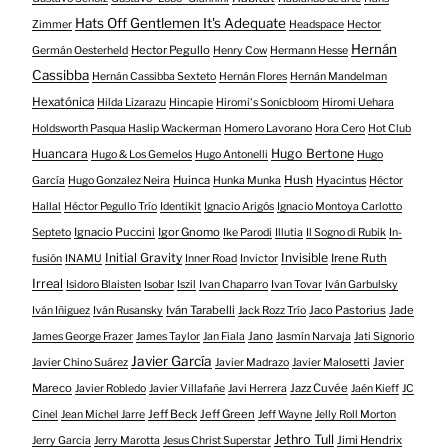
Hats Off Gentlemen It's Adequate
Zimmer
Headspace
Hector
Hernán
Hector Pegullo
Germán Oesterheld
Henry Cow
Hermann Hesse
Cassibba
Hernán Cassibba Sexteto
Hernán Flores
Hernán Mandelman
Hexatónica
Hilda Lizarazu
Hincapie
Hiromi's Sonicbloom
Hiromi Uehara
Holdsworth Pasqua Haslip Wackerman
Homero Lavorano
Hora Cero
Hot Club
Huancara
Hugo Bertone
Hugo & Los Gemelos
Hugo Antonelli
Hugo
Huinca
Hush
García
Hugo Gonzalez Neira
Hunka Munka
Hyacintus
Héctor
Hallal
Héctor Pegullo Trío
Identikit
Ignacio Arigós
Ignacio Montoya Carlotto
Ignacio Puccini
Igor Gnomo
Septeto
Ike Parodi
Illutia
Il Sogno di Rubik
In-
Initial Gravity
Invisible
Irene Ruth
fusión
INAMU
Inner Road
Invictor
Irreal
Isidoro Blaisten
Isobar
Iszil
Ivan Chaparro
Ivan Tovar
Iván Garbulsky
Iván Tarabelli
Jaco Pastorius
Jade
Iván Iñiguez
Iván Rusansky
Jack Rozz Trío
Jano
James George Frazer
James Taylor
Jan Fiala
Jasmín Narvaja
Jati Signorio
Javier García
Javier
Javier Chino Suárez
Javier Madrazo
Javier Malosetti
Mareco
Jazz Cuvée
Javier Robledo
Javier Villafañe
Javi Herrera
Jaén Kieff
JC
Jeff Beck
Jeff Green
Cinel
Jean Michel Jarre
Jeff Wayne
Jelly Roll Morton
Jethro Tull
Jimi Hendrix
Jerry Garcia
Jerry Marotta
Jesus Christ Superstar