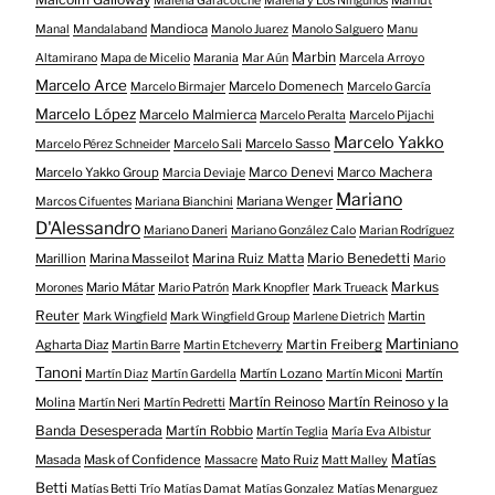
Malena Garacotche
Malena y Los Ningunos
Mandioca
Manal
Mandalaband
Manolo Juarez
Manolo Salguero
Manu
Marbin
Altamirano
Mapa de Micelio
Marania
Mar Aún
Marcela Arroyo
Marcelo Arce
Marcelo Domenech
Marcelo Birmajer
Marcelo García
Marcelo López
Marcelo Malmierca
Marcelo Peralta
Marcelo Pijachi
Marcelo Yakko
Marcelo Sasso
Marcelo Pérez Schneider
Marcelo Sali
Marcelo Yakko Group
Marco Denevi
Marco Machera
Marcia Deviaje
Mariano
Mariana Wenger
Marcos Cifuentes
Mariana Bianchini
D'Alessandro
Mariano Daneri
Mariano González Calo
Marian Rodríguez
Mario Benedetti
Marillion
Marina Masseilot
Marina Ruiz Matta
Mario
Markus
Mario Mátar
Morones
Mario Patrón
Mark Knopfler
Mark Trueack
Reuter
Martin
Mark Wingfield
Mark Wingfield Group
Marlene Dietrich
Martiniano
Agharta Diaz
Martin Freiberg
Martin Barre
Martin Etcheverry
Tanoni
Martín Lozano
Martín
Martín Diaz
Martín Gardella
Martín Miconi
Martín Reinoso
Martín Reinoso y la
Molina
Martín Neri
Martín Pedretti
Banda Desesperada
Martín Robbio
Martín Teglia
María Eva Albistur
Matías
Masada
Mask of Confidence
Mato Ruiz
Massacre
Matt Malley
Betti
Matías Betti Trío
Matías Damat
Matías Gonzalez
Matías Menarguez