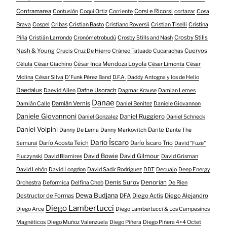
Contramarea
Corsi e Ricorsi
Contusión
Coqui Ortiz
Corriente
cortazar
Cosa
Brava
Cospel
Cribas
Cristian Basto
Cristiano Roversii
Cristian Tiselli
Cristina
Crosby Stills
Piña
Cristián Larrondo
Cronómetrobudú
Crosby Stills and Nash
Nash & Young
Cuervos
Crucis
Cruz De Hierro
Cráneo Tatuado
Cucarachas
César Inca Mendoza Loyola
Célula
César Giachino
César Limonta
César
Molina
César Silva
D'Funk Pérez Band
D.F.A.
Daddy Antogna y los de Helio
Daedalus
Dafne Usorach
Daevid Allen
Dagmar Krause
Damian Lemes
Danae
Damián Vernis
Damián Calle
Daniel Benitez
Daniele Giovannon
Daniele Giovannoni
Daniel Ruggiero
Daniel Gonzalez
Daniel Schneck
Daniel Volpini
Dante
Danny De Lema
Danny Markovitch
Dante The
Darío Íscaro
Darío Acosta Teich
Darío Íscaro Trío
Samurai
David "Fuze"
David Bowie
David Gilmour
Fiuczynski
David Blamires
David Grisman
David Lebón
David Longdon
David Sadir Rodriguez
DDT
Decuajo
Deep Energy
Denis Surov
Denorian
Orchestra
Deformica
Delfina Cheb
De Rien
Dewa Budjana
Destructor de Formas
DFA
Diego Actis
Diego Alejandro
Diego Lambertucci
Diego Arce
Diego Lambertucci & Los Campesinos
Magnéticos
Diego Muñoz Valenzuela
Diego Piñera
Diego Piñera 4+4 Octet