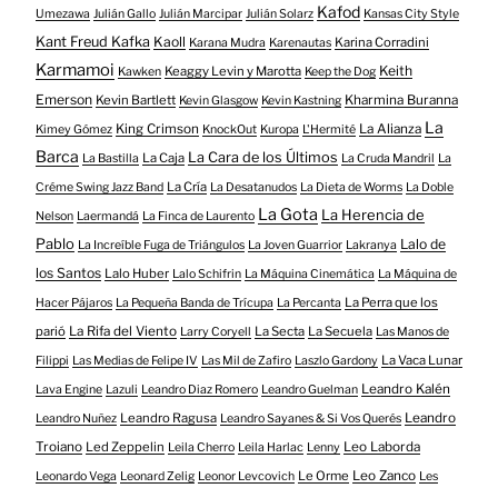
Kafod
Umezawa
Julián Gallo
Julián Marcipar
Julián Solarz
Kansas City Style
Kant Freud Kafka
Kaoll
Karina Corradini
Karana Mudra
Karenautas
Karmamoi
Keith
Keaggy Levin y Marotta
Kawken
Keep the Dog
Emerson
Kevin Bartlett
Kharmina Buranna
Kevin Glasgow
Kevin Kastning
La
King Crimson
La Alianza
Kimey Gómez
KnockOut
Kuropa
L'Hermité
Barca
La Cara de los Últimos
La Caja
La Bastilla
La Cruda Mandril
La
La Cría
Créme Swing Jazz Band
La Desatanudos
La Dieta de Worms
La Doble
La Gota
La Herencia de
Nelson
Laermandá
La Finca de Laurento
Pablo
Lalo de
La Increíble Fuga de Triángulos
La Joven Guarrior
Lakranya
los Santos
Lalo Huber
Lalo Schifrin
La Máquina Cinemática
La Máquina de
La Perra que los
Hacer Pájaros
La Pequeña Banda de Trícupa
La Percanta
parió
La Rifa del Viento
La Secta
La Secuela
Larry Coryell
Las Manos de
La Vaca Lunar
Filippi
Las Medias de Felipe IV
Las Mil de Zafiro
Laszlo Gardony
Leandro Kalén
Lava Engine
Lazuli
Leandro Diaz Romero
Leandro Guelman
Leandro Ragusa
Leandro
Leandro Nuñez
Leandro Sayanes & Si Vos Querés
Troiano
Led Zeppelin
Leo Laborda
Leila Cherro
Leila Harlac
Lenny
Le Orme
Leo Zanco
Leonardo Vega
Leonard Zelig
Leonor Levcovich
Les