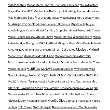
Matías Merelli
Matías Merelli and the Titu Cusi Experience
Mauro Conforti
Mechanical Butterfly
Menos es
Mayra Dómine
MCC
Melina Moguilevsky
Meret
Más
Mercedes Sosa
Merle Travis
Metamorfica
Metro Society
MIA
Mi Amigo Invencible
Michael Leonhart Orchestra
Might Could
Miguel
Abuelo
Miguel Cantilo
Miguel Cantilo y Grupo Sur
Miguel Ibañez de la Cuesta
Miguel Lares
Miguel Laguna Crespo
Miguel Mateos
Miguel Randolfe
Miguel
Mike Oldfield
Mijal Guinguis
Miles Davis
Zabaleta
Milagros Majó
Miles de
Modest Midget
Miriam Cairo
Años
MINGA
Minimalista Orchestra
MKQ
Mondo Cane
Monttrio
Modo Tester
Momentos
Monos con navajas
MoonJune Records
Moraine
Mora Garcia Medici
Moris
Morus
Mr. Three
MultiFuse
MUTAVE
Mucha Madera
Myriam Cubelos
Mythopoeic Mind
Nabil Schegtel
Nahuel Antuña
Naara Andariega
Naked City
NAMEKU
Nanci Torres
Nau
Nathan
MÚSICA
Natalia Freibrun
Natalia Oreiro
nau
Aletheia
Ne
Navidad en Agosto
NdeRamirez
Neco Marcenaro
Neil Young
Nexus
Natura
Nestor Cimatti
New Directions
Nico Fantelli
Nico Goñez
Nicolás Ojeda
Nicolas Meier
Nicolás Ferraiolo
Nirvana
Niuncobre
Nobilis
Nora Benaglia
Factum
Nolo Correa
Norberto Ramos
Noro Morales
Noshir