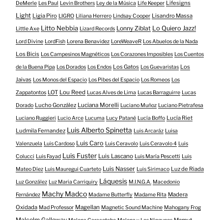
Lifesigns
DeMerle
Les Paul
Levin Brothers
Ley de la Música
Life Keeper
Light
Ligia Piro
Lisandro Massa
LIGRO
Liliana Herrero
Lindsay Cooper
Litto Nebbia
Lonny Ziblat
Lo Quiero Jazz!
Little Axe
Lizard Records
Lord Divine
LordFish
Lorena Benavidez
LoreWeaveR
Los Abuelos de la Nada
Los Bicis
Los Campesinos Magnéticos
Los Corazones Imposibles
Los Cuentos
Los Gatos
Los
de la Buena Pipa
Los Dorados
Los Endos
Los Guevaristas
Jaivas
Los Monos del Espacio
Los Pibes del Espacio
Los Romeos
Los
LOT
Lou Reed
Zappatontos
Lucas Alves de Lima
Lucas Barraguirre
Lucas
Lucho González
Luciana Morelli
Dorado
Luciano Muñoz
Luciano Pietrafesa
Lucía Riet
Luciano Ruggieri
Lucio Arce
Lucuma
Lucy Patané
Lucía Boffo
Luis Alberto Spinetta
Ludmila Fernandez
Luis Arcaráz
Luisa
Luis Caro
Valenzuela
Luis Cardoso
Luis Ceravolo
Luis Ceravolo 4
Luis
Luis Fuster
Luis Lascano
Colucci
Luis Fayad
Luis María Pescetti
Luis
Luis Nasser
Luz de Riada
Mateo Díez
Luis Mauregui Cuarteto
Luis Sirimaco
Láquesis
Luz González
Luz Maria Carriquiry
M.I.N.G.A.
Macedonio
Machy Madco
Madera
Fernández
Madame Butterfly
Madame Rita
Oxidada
Magellan
Mad Professor
Magnetic Sound Machine
Mahogany Frog
Malcolm Galloway
Mamut