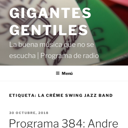
Saltar
GIGANTES
al
contenido
GENTILES
La buena música que no se
escucha | Programa de radio
Menú
ETIQUETA:
LA CRÉME SWING JAZZ BAND
PUBLICADO
30 OCTUBRE, 2018
EL
Programa 384: Andre