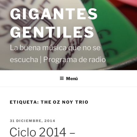
Saltar
GIGANTES
al
contenido
GENTILES
La buena música que no se
escucha | Programa de radio
Menú
ETIQUETA:
THE OZ NOY TRIO
PUBLICADO
31 DICIEMBRE, 2014
EL
Ciclo 2014 –