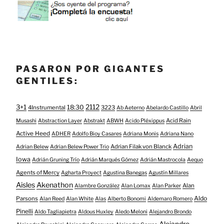
PASARON POR GIGANTES
GENTILES:
3+1
2112
18:30
4Instrumental
3223
Ab Aeterno
Abelardo Castillo
Abril
Acid Rain
Musashi
Abstraction Layer
Abstrakt
ABWH
Acido Pléxippus
Active Heed
ADHER
Adolfo Bioy Casares
Adriana Monis
Adriana Nano
Adrian
Adrian Filak von Blanck
Adrian Belew
Adrian Belew Power Trio
Iowa
Adrián Gruning Trío
Adrián Marqués Gómez
Adrián Mastrocola
Aequo
Agents of Mercy
Agharta Proyect
Agustina Banegas
Agustín Millares
Aisles
Akenathon
Alan
Alambre González
Alan Lomax
Alan Parker
Aldo
Parsons
Alan Reed
Alan White
Alas
Alberto Bonomi
Aldemaro Romero
Pinelli
Aldo Tagliapietra
Aldous Huxley
Aledo Meloni
Alejandro Brondo
Alejandro