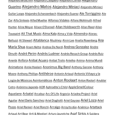
Alejandro Bruschini
Alejandro Casquero
Alejandro Correa
Alejandro Matos
Guarino
Alejandro Miniaci
Alejandro Miniaci
Ale Torriggino
Guitar Loops
Alejandro Schanzenbach
Alejandro Suarez
Ale
Alfonso Vidales
Zar
Alfa Sintesis
Alfed Mueller
Alfons Wohlmuth
Alfred
Allan Holdsworth
Hunter
Aline Meyer
Alison O​’​Donnell
Allan Reed
Allen
All That Music
Alma Kala
Almendra
Toussaint
Alma y Vida
Aloras-
Altablanca
Ana
Aluziney
Baltuzzi
Al Stewart
Alvin Lee
Analía Rosenberg
María Shua
Andrea Gonzalez
Andre
Anam Keltoi
Andrea De Nardi
André Perim
Andrés Ludmer
Dinuth
Andrés Rexach Group
Andrés Ruiz
Anfora
Anibal Acuaro
Anenbi
Anibal Troilo
Anielka
Anima
Anima Mundi
Animatone
Anonimus Big Band
Annie Haslam
Anthony Garone
Anthony
Antihéroe
Antonio Viñayo y la
Moore
Anthony Phillips
Antonin Artaud
Anton Roolaart
Logia de Músicos Asintomáticos
Anton Roolart
Anublar
AppleSmellColour
Cetro
Anónimo Japonés
AOR
Aphrodite's Child
Aquelarre
Arbatel
Arcabuz
Arc Of Life
Argovia
Ariadna Project
Ariel
Ariel Loza
Ariel Darío Sanchez
Ariel
Aguilar
Ariel Dogliotti
Ariel Gayoso
Pozzo
Arraigo
Artattack
Ariel Ranieri
Ariel Ronchi
Arroyito dúo
Arsénica
Asaf Sirkis
Artaud
Art Bear
Arti & Mestieri
Arturo Jauretche
A Saidera