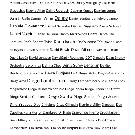
Molina
César Silva
D'Funk Pérez Band
D.F.A.
Daddy Antogna y los de Helio
Daedalus
Dafne Usorach
Daevid Allen
Dagmar Krause
Damian Lemes
Danae
Damián Vernis
Damián Calle
Daniel Benitez
Daniele Giovannon
Daniele Giovannoni
Daniel Ruggiero
Daniel Gonzalez
Daniel Schneck
Daniel Volpini
Dante
Danny De Lema
Danny Markovitch
Dante The
Darío Íscaro
Darío Acosta Teich
Darío Íscaro Trío
Samurai
David "Fuze"
David Bowie
David Gilmour
Fiuczynski
David Blamires
David Grisman
David Lebón
David Longdon
David Sadir Rodriguez
DDT
Decuajo
Deep Energy
Denis Surov
Denorian
Orchestra
Deformica
Delfina Cheb
De Rien
Dewa Budjana
Destructor de Formas
DFA
Diego Actis
Diego Alejandro
Diego Lambertucci
Diego Arce
Diego Lambertucci & Los Campesinos
Magnéticos
Diego Muñoz Valenzuela
Diego Piñera
Diego Piñera 4+4 Octet
Diego Souto
Diego Schissi Quinteto
Diego Spinelli
Diego Wacker
Dino Brassea
Diva
Dixieland
Dizzy Gillespie
Dominic Miller
Donovan
Dos
Dr. Dambred
Dragón de Hierro
Druckfarben
Caballos y una Flor
Dr. Hyde
Dusan Jevtovic
Dúo Crusat
Duke Ellington
Dwiki Dharmawan
Décima
Fernández
Dúo Desalma
Dúo Souto Volpini
Dúo Veza
Dúo Íscaro Lazo