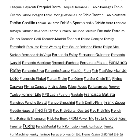
Ezequiel Borra
Fabio
Ezequiel Beyrouti
Ezequiel Román Gil
Fabio Banegas
Gremo
Fabio Trentini
Fabio Obregón
Fabio Rodriguez de la Flor
Fabio Zuffanti
Fabián Castilla
Fabián Spampinato
Fabián Vera
Fabián Gallardo
Fabricio
Facundo Ferreira
Amaya
Fabrizio de Andre
Factor Burzaco
Facundo Ferreira
Grupo
Fadeout
Facundo Galli
Facundo Madrid
Falsos Conejos
Family
Farenheit
Farolitos
Fates Warning
Fats Waller
Federico Pierro
Felipe Abel
Fernando Esley
Fernando Guiomar
Surkan
Fernando de la Vega
Fernando
Fernando
Fernando Picado
Iwasaki
Fernando Manrique
Fernando Pacheco
Refay
Flor de
Ficción
Fion
Fernando Silva
Fernando Suarez
Fish
Fito Páez
Loto
Florencio Finkel
Flying
Florian Fricke
Flor Otero
Flor Sur Chelo Trío
Caravan
Flying Carpets
Flying Joes
Focus
Fobos
Fontanarrosa
Forever
Francisco Batista
Former Life
FPS Latin Fusion
Twelve
Fractale
Franco Bruschini
Frank Zappa
Francisco Pancho Bolatti
Frank Emilio Flynn
Fred Frith
Freddie Keppard
Fred Frith Guitar Quartet
Fred Frith Trio
French
Fruta Groove
Frith Kaiser & Thompson
Frido ter Beek
FROM Power Trío
Frágil
Fughu
Fuente
FundaMental
Funk Konfusion
Funk Kunfusion
Funky
Gabriel Delta
FunMachine
Funky Torinos
Furacero
Fusión Ud. Tiene Razón