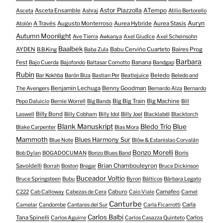
Astor Piazzolla
Asceta Ensamble
ATempo
Asceta
Ashraj
Atilio Bertorello
Auryn
A Través
Augusto Monterroso
Aurea Hybride
Aurea Stasis
Atolón
Autumn Moonlight
Ave Tierra
Awkanya
Axel Giudice
Axel Scheinsohn
Baalbek
AYDEN
Babu Cerviño Cuarteto
Baires Prog
B.B.King
Baba Zula
Barbara
Fest
Banana
Bajo Cuerda
Bajofondo
Baltasar Comotto
Bandgap
Rubin
Beledo
Bar Kokhba
Barón Biza
Bastian Per
Beatlejuice
Beledo and
Benjamin Lechuga
Benny Goodman
The Avengers
Bernardo Alza
Bernardo
Big Big Train
Big Machine
Pepo Daluicio
Bernie Worrell
Big Bands
Bill
Billy Bond
Laswell
Billy Cobham
Billy Idol
Billy Joel
Blacklabél
Blacktorch
Blank Manuskript
Bledo Trío
Blue
Blake Carpenter
Blas Mora
Mammoth
Blues Harmony Sur
Blue Note
Blöw & Estanislao Corvalán
Bonzo Morelli
Boris
Bob Dylan
BOGADOCUMAN
Bonzo Blues Band
Savoldelli
Brian Chambouleyron
Borrah
Boston
Bregar
Bruce Dickinson
Buceador Voltio
Bruce Springsteen
Bubu
Byron
Bálticos
Bárbara Legato
Caburo
Camafeo
C222
Cab Calloway
Cabezas de Cera
Caio Viale
Camel
Canturbe
Carla
Camelar
Candombe
Cantares del Sur
Carla Ficarrotti
Carlos Balbi
Tana Spinelli
Carlos
Carlos Aguirre
Carlos Casazza Quinteto