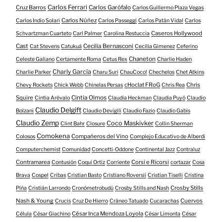
Carlos Ferrari
Cruz Barros
Carlos Garófalo
Carlos Guillermo Plaza Vegas
Carlos Núñez
Carlos Indio Solari
Carlos Passeggi
Carlos Patán Vidal
Carlos
Caseros Hollywood
Schvartzman Cuarteto
Carl Palmer
Carolina Restuccia
Cast
Cecilia Bernasconi
Cat Stevens
Catukuá
Cecilia Gimenez
Ceferino
Chaneton
Celeste Galiano
Certamente Roma
Cetus Rex
Charlie Haden
Charly García
Charlie Parker
Charu Suri
ChauCoco!
Chechelos
Chet Atkins
cHoclat FRoG
Chris
Chevy Rockets
Chick Webb
Chinelas Persas
Chris Rea
Squire
Cintia Olmos
Cintia Arévalo
Claudia Heckman
Claudia Puyó
Claudio
Claudio Delgift
Bolzani
Claudio Devigili
Claudio Fazio
Claudio Gabis
Claudio Zemp
Coco Maskivker
Clint Bahr
Closure
Collin Sherman
Comokena
Compañeros del Vino
Colosos
Complejo Educativo de Alberdi
Computerchemist
Comunidad
Concetti-Oddone
Continental Jazz
Contraluz
Contramarea
Corsi e Ricorsi
Contusión
Coqui Ortiz
Corriente
cortazar
Cosa
Brava
Cospel
Cribas
Cristian Basto
Cristiano Roversii
Cristian Tiselli
Cristina
Crosby Stills
Piña
Cristián Larrondo
Cronómetrobudú
Crosby Stills and Nash
Nash & Young
Cuervos
Crucis
Cruz De Hierro
Cráneo Tatuado
Cucarachas
César Inca Mendoza Loyola
Célula
César Giachino
César Limonta
César