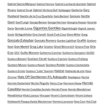
Gabriel García Márquez
Gabriel
Gabriel Herrera
Gabriel Lombardo Quinteto
Gary
Rivano
Gabriel Ventura Gulí
Gardenia
Gabriel Sivak
Galápagos
Husband
Gentle
Gastón de la Cruz Quarteto
Genesis
Gato Barbieri
Giant
Geoff Leigh
George Benson
George Harrison
Georgina Hassan
Gerardo
Gigantes Gentiles
Germán Lema.
Gigantología
Deniz
Gignoli-Juarez-
Ginkgobiloba
Souto
Gino Vanelli
Giusti Funk Corp
Glenn Miller
Gong
Gonzalo Esteybar
Gonzalo Romero
Graffiti
Gordon Lightfoot
Graham
Gría
Gran Martell
Greg Lake
Grisel Bercovich
Nash
Griphon
Groove Flow
Erez
Guille Moreno
GSV
Guillermo Caminer
Guillermo Samperio
GUISO
Gustavo Cerati
Gustavo Bolasini
Gustavo Cipriano
Gustavo Freiberg
Gustavo Musso
Gustavo Roldán
Gustavo Nasuti
Gustavo Santaolalla
Habitat
Gustavo Scholz
Gustavo “Lobo” Giannini
Hablando de arte
Hans
Hats Off Gentlemen It's Adequate
Zimmer
Headspace
Hector
Hernán
Hector Pegullo
Germán Oesterheld
Henry Cow
Hermann Hesse
Cassibba
Hernán Cassibba Sexteto
Hernán Flores
Hernán Mandelman
Hexatónica
Hilda Lizarazu
Hincapie
Hiromi's Sonicbloom
Hiromi Uehara
Holdsworth Pasqua Haslip Wackerman
Homero Lavorano
Hora Cero
Hot Club