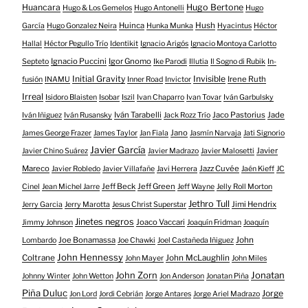
Huancara
Hugo Bertone
Hugo & Los Gemelos
Hugo Antonelli
Hugo
Huinca
Hush
García
Hugo Gonzalez Neira
Hunka Munka
Hyacintus
Héctor
Hallal
Héctor Pegullo Trío
Identikit
Ignacio Arigós
Ignacio Montoya Carlotto
Ignacio Puccini
Igor Gnomo
Septeto
Ike Parodi
Illutia
Il Sogno di Rubik
In-
Initial Gravity
Invisible
Irene Ruth
fusión
INAMU
Inner Road
Invictor
Irreal
Isidoro Blaisten
Isobar
Iszil
Ivan Chaparro
Ivan Tovar
Iván Garbulsky
Iván Tarabelli
Jaco Pastorius
Jade
Iván Iñiguez
Iván Rusansky
Jack Rozz Trío
Jano
James George Frazer
James Taylor
Jan Fiala
Jasmín Narvaja
Jati Signorio
Javier García
Javier
Javier Chino Suárez
Javier Madrazo
Javier Malosetti
Mareco
Jazz Cuvée
Javier Robledo
Javier Villafañe
Javi Herrera
Jaén Kieff
JC
Jeff Beck
Jeff Green
Cinel
Jean Michel Jarre
Jeff Wayne
Jelly Roll Morton
Jethro Tull
Jimi Hendrix
Jerry Garcia
Jerry Marotta
Jesus Christ Superstar
Jinetes negros
Joaco Vaccari
Jimmy Johnson
Joaquín Fridman
Joaquín
Joe Bonamassa
John
Lombardo
Joe Chawki
Joel Castañeda Iñiguez
John Hennessy
Coltrane
John McLaughlin
John Mayer
John Miles
John Zorn
Jonatan
Johnny Winter
John Wetton
Jon Anderson
Jonatan Piña
Piña Duluc
Jorge
Jon Lord
Jordi Cebrián
Jorge Antares
Jorge Ariel Madrazo