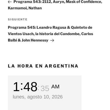
anterior:
Programa 543: 2112, Auryn, Mask of Confidence,
entradas
Karmamoi, Nathan
SIGUIENTE
Siguiente
entrada
Programa 545: Leandro Ragusa & Quinteto de
Vientos Usach, la historia del Candombe, Carlos
Balbi & John Hennessy
LA HORA EN ARGENTINA
1
48
AM
36
lunes, agosto 10, 2026