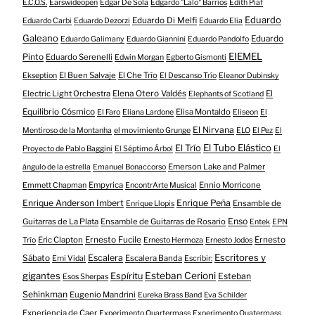
E.C.O.S.
Earswideopen
Edgar De Sola
Edgardo "Lalo" Barrios
Edith Piaf
Eduardo
Eduardo Di Melfi
Eduardo Carbi
Eduardo Dezorzi
Eduardo Elia
Galeano
Eduardo
Eduardo Galimany
Eduardo Giannini
Eduardo Pandolfo
EIEMEL
Pinto
Eduardo Serenelli
Edwin Morgan
Egberto Gismonti
El Buen Salvaje
El Che Trío
Ekseption
El Descanso Trío
Eleanor Dubinsky
Electric Light Orchestra
Elena Otero Valdés
El
Elephants of Scotland
Equilibrio Cósmico
Elisa Montaldo
El Faro
Eliana Lardone
Eliseon
El
El Nirvana
Mentiroso de la Montanha
el movimiento Grunge
ELO
El Pez
El
El Tubo Elástico
El Trío
Proyecto de Pablo Baggini
El Séptimo Árbol
El
Emerson Lake and Palmer
ángulo de la estrella
Emanuel Bonaccorso
Empyrica
Ennio Morricone
Emmett Chapman
EncontrArte Musical
Enrique Anderson Imbert
Enrique Peña
Ensamble de
Enrique Llopis
Enso
Guitarras de La Plata
Ensamble de Guitarras de Rosario
Entek
EPN
Eric Clapton
Ernesto Fucile
Ernesto
Trío
Ernesto Hermoza
Ernesto Jodos
Escritores y
Escalera
Sábato
Escalera Banda
Erni Vidal
Escribir:
gigantes
Esteban Cerioni
Espíritu
Esteban
Esos Sherpas
Sehinkman
Eugenio Mandrini
Eureka Brass Band
Eva Schilder
Experiencia de Caer
Experimento Quartermass
Experimento Quatermass