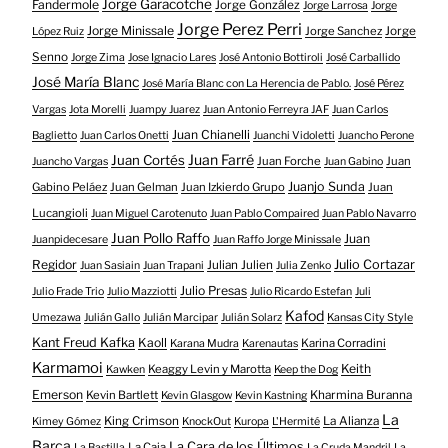
Jorge Garacotche
Fandermole
Jorge González
Jorge Larrosa
Jorge
Jorge Perez Perri
Jorge Minissale
Jorge Sanchez
Jorge
López Ruiz
Senno
Jorge Zima
Jose Ignacio Lares
José Antonio Bottiroli
José Carballido
José María Blanc
José María Blanc con La Herencia de Pablo.
José Pérez
Vargas
Jota Morelli
Juampy Juarez
Juan Antonio Ferreyra JAF
Juan Carlos
Juan Chianelli
Baglietto
Juan Carlos Onetti
Juanchi Vidoletti
Juancho Perone
Juan Farré
Juan Cortés
Juan Forche
Juan
Juancho Vargas
Juan Gabino
Juanjo Sunda
Gabino Peláez
Juan Gelman
Juan Izkierdo Grupo
Juan
Lucangioli
Juan Miguel Carotenuto
Juan Pablo Compaired
Juan Pablo Navarro
Juan Pollo Raffo
Juan
Juanpidecesare
Juan Raffo Jorge Minissale
Regidor
Julio Cortazar
Julian Julien
Juan Sasiain
Juan Trapani
Julia Zenko
Julio Presas
Julio Frade Trio
Julio Mazziotti
Julio Ricardo Estefan
Juli
Kafod
Umezawa
Julián Gallo
Julián Marcipar
Julián Solarz
Kansas City Style
Kant Freud Kafka
Kaoll
Karina Corradini
Karana Mudra
Karenautas
Karmamoi
Keith
Keaggy Levin y Marotta
Kawken
Keep the Dog
Emerson
Kevin Bartlett
Kharmina Buranna
Kevin Glasgow
Kevin Kastning
La
King Crimson
La Alianza
Kimey Gómez
KnockOut
Kuropa
L'Hermité
Barca
La Cara de los Últimos
La Caja
La Bastilla
La Cruda Mandril
La