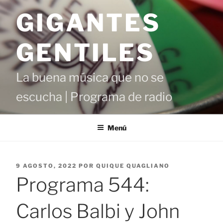
Saltar
GIGANTES
al
contenido
GENTILES
La buena música que no se
escucha | Programa de radio
Menú
PUBLICADO
9 AGOSTO, 2022
POR
QUIQUE QUAGLIANO
EL
Programa 544:
Carlos Balbi y John