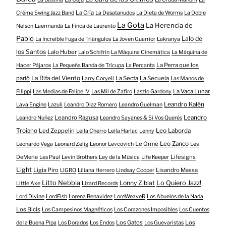
La Cría
Créme Swing Jazz Band
La Desatanudos
La Dieta de Worms
La Doble
La Gota
La Herencia de
Nelson
Laermandá
La Finca de Laurento
Pablo
Lalo de
La Increíble Fuga de Triángulos
La Joven Guarrior
Lakranya
los Santos
Lalo Huber
Lalo Schifrin
La Máquina Cinemática
La Máquina de
La Perra que los
Hacer Pájaros
La Pequeña Banda de Trícupa
La Percanta
parió
La Rifa del Viento
La Secta
La Secuela
Larry Coryell
Las Manos de
La Vaca Lunar
Filippi
Las Medias de Felipe IV
Las Mil de Zafiro
Laszlo Gardony
Leandro Kalén
Lava Engine
Lazuli
Leandro Diaz Romero
Leandro Guelman
Leandro Ragusa
Leandro
Leandro Nuñez
Leandro Sayanes & Si Vos Querés
Troiano
Led Zeppelin
Leo Laborda
Leila Cherro
Leila Harlac
Lenny
Le Orme
Leo Zanco
Leonardo Vega
Leonard Zelig
Leonor Levcovich
Les
Lifesigns
DeMerle
Les Paul
Levin Brothers
Ley de la Música
Life Keeper
Light
Ligia Piro
Lisandro Massa
LIGRO
Liliana Herrero
Lindsay Cooper
Litto Nebbia
Lonny Ziblat
Lo Quiero Jazz!
Little Axe
Lizard Records
Lord Divine
LordFish
Lorena Benavidez
LoreWeaveR
Los Abuelos de la Nada
Los Bicis
Los Campesinos Magnéticos
Los Corazones Imposibles
Los Cuentos
Los Gatos
Los
de la Buena Pipa
Los Dorados
Los Endos
Los Guevaristas