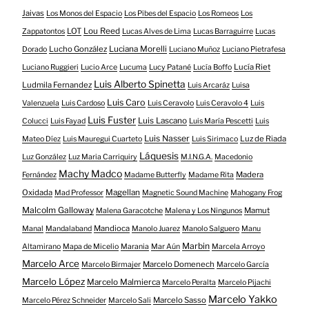
Jaivas
Los Monos del Espacio
Los Pibes del Espacio
Los Romeos
Los
LOT
Lou Reed
Zappatontos
Lucas Alves de Lima
Lucas Barraguirre
Lucas
Lucho González
Luciana Morelli
Dorado
Luciano Muñoz
Luciano Pietrafesa
Lucía Riet
Luciano Ruggieri
Lucio Arce
Lucuma
Lucy Patané
Lucía Boffo
Luis Alberto Spinetta
Ludmila Fernandez
Luis Arcaráz
Luisa
Luis Caro
Valenzuela
Luis Cardoso
Luis Ceravolo
Luis Ceravolo 4
Luis
Luis Fuster
Luis Lascano
Colucci
Luis Fayad
Luis María Pescetti
Luis
Luis Nasser
Luz de Riada
Mateo Díez
Luis Mauregui Cuarteto
Luis Sirimaco
Láquesis
Luz González
Luz Maria Carriquiry
M.I.N.G.A.
Macedonio
Machy Madco
Madera
Fernández
Madame Butterfly
Madame Rita
Oxidada
Magellan
Mad Professor
Magnetic Sound Machine
Mahogany Frog
Malcolm Galloway
Mamut
Malena Garacotche
Malena y Los Ningunos
Mandioca
Manal
Mandalaband
Manolo Juarez
Manolo Salguero
Manu
Marbin
Altamirano
Mapa de Micelio
Marania
Mar Aún
Marcela Arroyo
Marcelo Arce
Marcelo Domenech
Marcelo Birmajer
Marcelo García
Marcelo López
Marcelo Malmierca
Marcelo Peralta
Marcelo Pijachi
Marcelo Yakko
Marcelo Sasso
Marcelo Pérez Schneider
Marcelo Sali