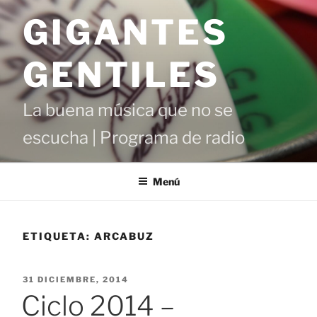
Saltar
GIGANTES
al
contenido
GENTILES
La buena música que no se
escucha | Programa de radio
Menú
ETIQUETA:
ARCABUZ
PUBLICADO
31 DICIEMBRE, 2014
EL
Ciclo 2014 –