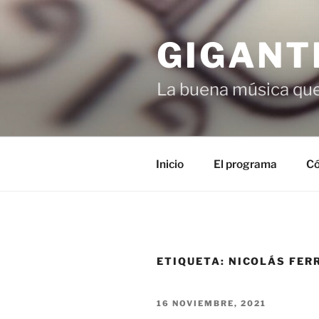
Saltar
al
GIGANT
contenido
La buena música que
Inicio
El programa
Có
ETIQUETA:
NICOLÁS FER
PUBLICADO
16 NOVIEMBRE, 2021
EL