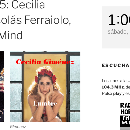
: Cecilia
1
0
lás Ferraiolo,
Mind
sábado, 
ESCUCHA
Los lunes a las
104.3 MHz.
de
Pulsá
play
y es
Gimenez