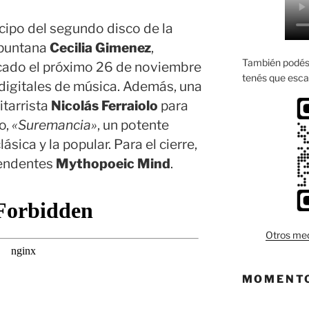
cipo del segundo disco de la
 puntana
Cecilia Gimenez
,
También podés 
icado el próximo 26 de noviembre
tenés que esca
 digitales de música. Además, una
itarrista
Nicolás Ferraiolo
para
o,
«Suremancia»
, un potente
lásica y la popular. Para el cierre,
rendentes
Mythopoeic Mind
.
Otros med
MOMENTO