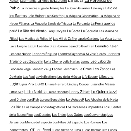
La Gota
La Herencia de
Nelson
Laermandá
La Finca de Laurento
Pablo
Lalo de
La Increíble Fuga de Triángulos
La Joven Guarrior
Lakranya
los Santos
Lalo Huber
Lalo Schifrin
La Máquina Cinemática
La Máquina de
La Perra que los
Hacer Pájaros
La Pequeña Banda de Trícupa
La Percanta
parió
La Rifa del Viento
La Secta
La Secuela
Larry Coryell
Las Manos de
La Vaca Lunar
Filippi
Las Medias de Felipe IV
Las Mil de Zafiro
Laszlo Gardony
Leandro Kalén
Lava Engine
Lazuli
Leandro Diaz Romero
Leandro Guelman
Leandro Ragusa
Leandro
Leandro Nuñez
Leandro Sayanes & Si Vos Querés
Troiano
Led Zeppelin
Leo Laborda
Leila Cherro
Leila Harlac
Lenny
Le Orme
Leo Zanco
Leonardo Vega
Leonard Zelig
Leonor Levcovich
Les
Lifesigns
DeMerle
Les Paul
Levin Brothers
Ley de la Música
Life Keeper
Light
Ligia Piro
Lisandro Massa
LIGRO
Liliana Herrero
Lindsay Cooper
Litto Nebbia
Lonny Ziblat
Lo Quiero Jazz!
Little Axe
Lizard Records
Lord Divine
LordFish
Lorena Benavidez
LoreWeaveR
Los Abuelos de la Nada
Los Bicis
Los Campesinos Magnéticos
Los Corazones Imposibles
Los Cuentos
Los Gatos
Los
de la Buena Pipa
Los Dorados
Los Endos
Los Guevaristas
Jaivas
Los Monos del Espacio
Los Pibes del Espacio
Los Romeos
Los
LOT
Lou Reed
Zappatontos
Lucas Alves de Lima
Lucas Barraguirre
Lucas