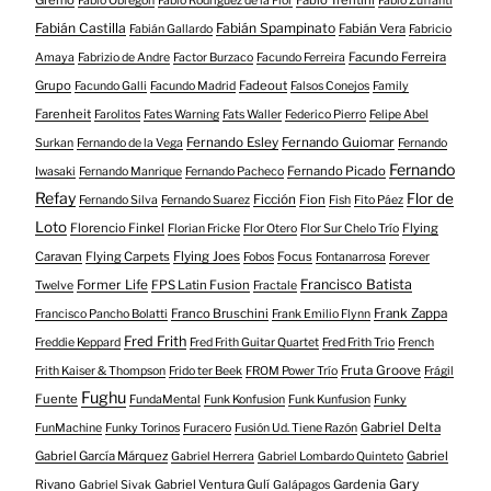
Fabio Obregón
Fabio Rodriguez de la Flor
Fabio Zuffanti
Fabián Castilla
Fabián Spampinato
Fabián Vera
Fabián Gallardo
Fabricio
Facundo Ferreira
Amaya
Fabrizio de Andre
Factor Burzaco
Facundo Ferreira
Grupo
Fadeout
Facundo Galli
Facundo Madrid
Falsos Conejos
Family
Farenheit
Farolitos
Fates Warning
Fats Waller
Federico Pierro
Felipe Abel
Fernando Esley
Fernando Guiomar
Surkan
Fernando de la Vega
Fernando
Fernando
Fernando Picado
Iwasaki
Fernando Manrique
Fernando Pacheco
Refay
Flor de
Ficción
Fion
Fernando Silva
Fernando Suarez
Fish
Fito Páez
Loto
Florencio Finkel
Flying
Florian Fricke
Flor Otero
Flor Sur Chelo Trío
Caravan
Flying Carpets
Flying Joes
Focus
Fobos
Fontanarrosa
Forever
Francisco Batista
Former Life
FPS Latin Fusion
Twelve
Fractale
Franco Bruschini
Frank Zappa
Francisco Pancho Bolatti
Frank Emilio Flynn
Fred Frith
Freddie Keppard
Fred Frith Guitar Quartet
Fred Frith Trio
French
Fruta Groove
Frith Kaiser & Thompson
Frido ter Beek
FROM Power Trío
Frágil
Fughu
Fuente
FundaMental
Funk Konfusion
Funk Kunfusion
Funky
Gabriel Delta
FunMachine
Funky Torinos
Furacero
Fusión Ud. Tiene Razón
Gabriel García Márquez
Gabriel
Gabriel Herrera
Gabriel Lombardo Quinteto
Gary
Rivano
Gabriel Ventura Gulí
Gardenia
Gabriel Sivak
Galápagos