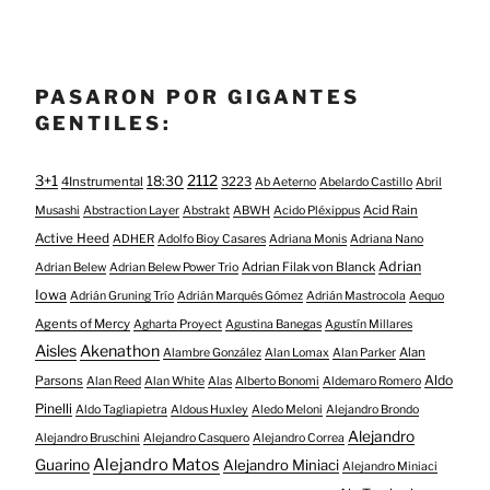
PASARON POR GIGANTES
GENTILES:
3+1
2112
18:30
4Instrumental
3223
Ab Aeterno
Abelardo Castillo
Abril
Acid Rain
Musashi
Abstraction Layer
Abstrakt
ABWH
Acido Pléxippus
Active Heed
ADHER
Adolfo Bioy Casares
Adriana Monis
Adriana Nano
Adrian
Adrian Filak von Blanck
Adrian Belew
Adrian Belew Power Trio
Iowa
Adrián Gruning Trío
Adrián Marqués Gómez
Adrián Mastrocola
Aequo
Agents of Mercy
Agharta Proyect
Agustina Banegas
Agustín Millares
Aisles
Akenathon
Alan
Alambre González
Alan Lomax
Alan Parker
Aldo
Parsons
Alan Reed
Alan White
Alas
Alberto Bonomi
Aldemaro Romero
Pinelli
Aldo Tagliapietra
Aldous Huxley
Aledo Meloni
Alejandro Brondo
Alejandro
Alejandro Bruschini
Alejandro Casquero
Alejandro Correa
Alejandro Matos
Guarino
Alejandro Miniaci
Alejandro Miniaci