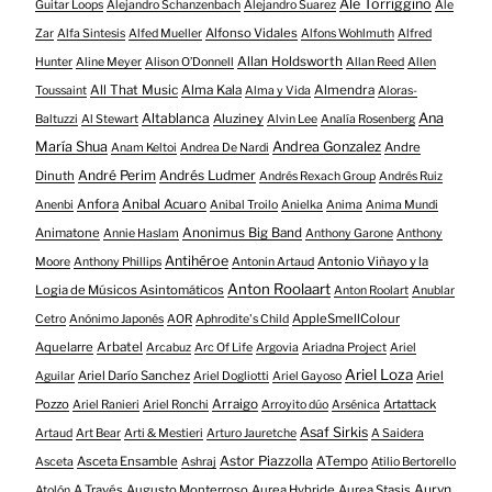
Ale Torriggino
Guitar Loops
Alejandro Schanzenbach
Alejandro Suarez
Ale
Alfonso Vidales
Zar
Alfa Sintesis
Alfed Mueller
Alfons Wohlmuth
Alfred
Allan Holdsworth
Hunter
Aline Meyer
Alison O​’​Donnell
Allan Reed
Allen
All That Music
Alma Kala
Almendra
Toussaint
Alma y Vida
Aloras-
Altablanca
Ana
Aluziney
Baltuzzi
Al Stewart
Alvin Lee
Analía Rosenberg
María Shua
Andrea Gonzalez
Andre
Anam Keltoi
Andrea De Nardi
André Perim
Andrés Ludmer
Dinuth
Andrés Rexach Group
Andrés Ruiz
Anfora
Anibal Acuaro
Anenbi
Anibal Troilo
Anielka
Anima
Anima Mundi
Animatone
Anonimus Big Band
Annie Haslam
Anthony Garone
Anthony
Antihéroe
Antonio Viñayo y la
Moore
Anthony Phillips
Antonin Artaud
Anton Roolaart
Logia de Músicos Asintomáticos
Anton Roolart
Anublar
AppleSmellColour
Cetro
Anónimo Japonés
AOR
Aphrodite's Child
Aquelarre
Arbatel
Arcabuz
Arc Of Life
Argovia
Ariadna Project
Ariel
Ariel Loza
Ariel Darío Sanchez
Ariel
Aguilar
Ariel Dogliotti
Ariel Gayoso
Pozzo
Arraigo
Artattack
Ariel Ranieri
Ariel Ronchi
Arroyito dúo
Arsénica
Asaf Sirkis
Artaud
Art Bear
Arti & Mestieri
Arturo Jauretche
A Saidera
Astor Piazzolla
Asceta Ensamble
ATempo
Asceta
Ashraj
Atilio Bertorello
Auryn
A Través
Augusto Monterroso
Aurea Hybride
Aurea Stasis
Atolón