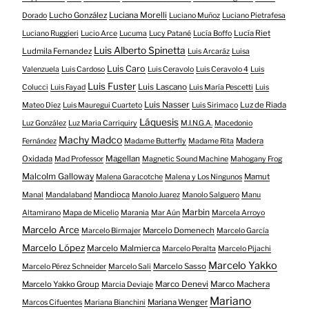
Lucho González
Luciana Morelli
Dorado
Luciano Muñoz
Luciano Pietrafesa
Lucía Riet
Luciano Ruggieri
Lucio Arce
Lucuma
Lucy Patané
Lucía Boffo
Luis Alberto Spinetta
Ludmila Fernandez
Luis Arcaráz
Luisa
Luis Caro
Valenzuela
Luis Cardoso
Luis Ceravolo
Luis Ceravolo 4
Luis
Luis Fuster
Luis Lascano
Colucci
Luis Fayad
Luis María Pescetti
Luis
Luis Nasser
Luz de Riada
Mateo Díez
Luis Mauregui Cuarteto
Luis Sirimaco
Láquesis
Luz González
Luz Maria Carriquiry
M.I.N.G.A.
Macedonio
Machy Madco
Madera
Fernández
Madame Butterfly
Madame Rita
Oxidada
Magellan
Mad Professor
Magnetic Sound Machine
Mahogany Frog
Malcolm Galloway
Mamut
Malena Garacotche
Malena y Los Ningunos
Mandioca
Manal
Mandalaband
Manolo Juarez
Manolo Salguero
Manu
Marbin
Altamirano
Mapa de Micelio
Marania
Mar Aún
Marcela Arroyo
Marcelo Arce
Marcelo Domenech
Marcelo Birmajer
Marcelo García
Marcelo López
Marcelo Malmierca
Marcelo Peralta
Marcelo Pijachi
Marcelo Yakko
Marcelo Sasso
Marcelo Pérez Schneider
Marcelo Sali
Marcelo Yakko Group
Marco Denevi
Marco Machera
Marcia Deviaje
Mariano
Mariana Wenger
Marcos Cifuentes
Mariana Bianchini