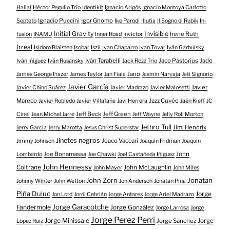
Hallal
Héctor Pegullo Trío
Identikit
Ignacio Arigós
Ignacio Montoya Carlotto
Ignacio Puccini
Igor Gnomo
Septeto
Ike Parodi
Illutia
Il Sogno di Rubik
In-
Initial Gravity
Invisible
Irene Ruth
fusión
INAMU
Inner Road
Invictor
Irreal
Isidoro Blaisten
Isobar
Iszil
Ivan Chaparro
Ivan Tovar
Iván Garbulsky
Iván Tarabelli
Jaco Pastorius
Jade
Iván Iñiguez
Iván Rusansky
Jack Rozz Trío
Jano
James George Frazer
James Taylor
Jan Fiala
Jasmín Narvaja
Jati Signorio
Javier García
Javier
Javier Chino Suárez
Javier Madrazo
Javier Malosetti
Mareco
Jazz Cuvée
Javier Robledo
Javier Villafañe
Javi Herrera
Jaén Kieff
JC
Jeff Beck
Jeff Green
Cinel
Jean Michel Jarre
Jeff Wayne
Jelly Roll Morton
Jethro Tull
Jimi Hendrix
Jerry Garcia
Jerry Marotta
Jesus Christ Superstar
Jinetes negros
Joaco Vaccari
Jimmy Johnson
Joaquín Fridman
Joaquín
Joe Bonamassa
John
Lombardo
Joe Chawki
Joel Castañeda Iñiguez
John Hennessy
Coltrane
John McLaughlin
John Mayer
John Miles
John Zorn
Jonatan
Johnny Winter
John Wetton
Jon Anderson
Jonatan Piña
Piña Duluc
Jorge
Jon Lord
Jordi Cebrián
Jorge Antares
Jorge Ariel Madrazo
Jorge Garacotche
Fandermole
Jorge González
Jorge Larrosa
Jorge
Jorge Perez Perri
Jorge Minissale
Jorge Sanchez
Jorge
López Ruiz