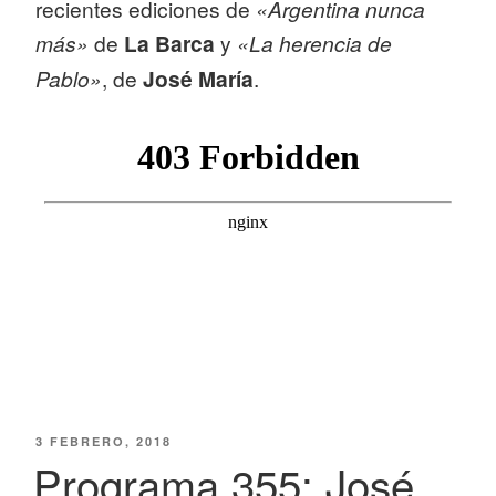
recientes ediciones de
«Argentina nunca
más»
de
La Barca
y
«La herencia de
Pablo»
, de
José María
.
PUBLICADO
3 FEBRERO, 2018
EL
Programa 355: José