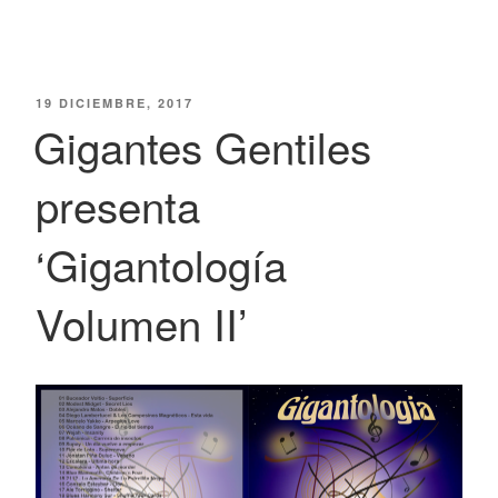
PUBLICADO
19 DICIEMBRE, 2017
EL
Gigantes Gentiles
presenta
‘Gigantología
Volumen II’