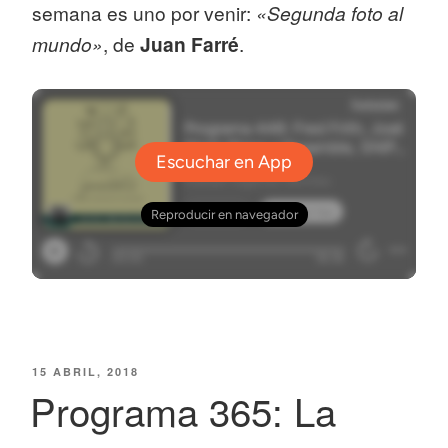
semana es uno por venir:
«Segunda foto al
mundo»
, de
Juan Farré
.
PUBLICADO
15 ABRIL, 2018
EL
Programa 365: La