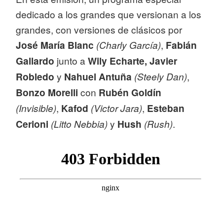
dedicado a los grandes que versionan a los
grandes, con versiones de clásicos por
José María Blanc
(Charly García)
,
Fabián
Gallardo
junto a
Wily Echarte, Javier
Robledo
y
Nahuel Antuña
(Steely Dan)
,
Bonzo Morelli
con
Rubén Goldín
(Invisible)
,
Kafod
(Victor Jara)
,
Esteban
Cerioni
(Litto Nebbia)
y
Hush
(Rush)
.