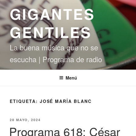
Saltar
GIGANTES
al
contenido
GENTILES
La buena música que no se
escucha | Programa de radio
Menú
ETIQUETA:
JOSÉ MARÍA BLANC
PUBLICADO
28 MAYO, 2024
EL
Programa 618: César