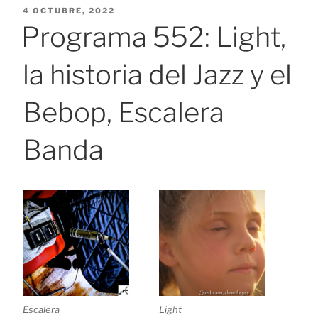
PUBLICADO
4 OCTUBRE, 2022
EL
Programa 552: Light,
la historia del Jazz y el
Bebop, Escalera
Banda
Escalera
Light