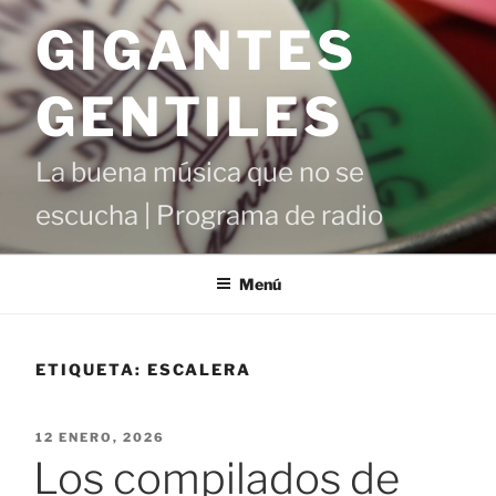
Saltar
GIGANTES
al
contenido
GENTILES
La buena música que no se
escucha | Programa de radio
Menú
ETIQUETA:
ESCALERA
PUBLICADO
12 ENERO, 2026
EL
Los compilados de