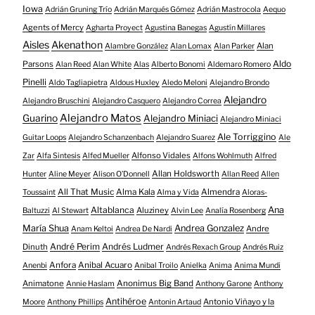
Iowa
Adrián Gruning Trío
Adrián Marqués Gómez
Adrián Mastrocola
Aequo
Agents of Mercy
Agharta Proyect
Agustina Banegas
Agustín Millares
Aisles
Akenathon
Alan
Alambre González
Alan Lomax
Alan Parker
Aldo
Parsons
Alan Reed
Alan White
Alas
Alberto Bonomi
Aldemaro Romero
Pinelli
Aldo Tagliapietra
Aldous Huxley
Aledo Meloni
Alejandro Brondo
Alejandro
Alejandro Bruschini
Alejandro Casquero
Alejandro Correa
Alejandro Matos
Guarino
Alejandro Miniaci
Alejandro Miniaci
Ale Torriggino
Guitar Loops
Alejandro Schanzenbach
Alejandro Suarez
Ale
Alfonso Vidales
Zar
Alfa Sintesis
Alfed Mueller
Alfons Wohlmuth
Alfred
Allan Holdsworth
Hunter
Aline Meyer
Alison O​’​Donnell
Allan Reed
Allen
All That Music
Alma Kala
Almendra
Toussaint
Alma y Vida
Aloras-
Altablanca
Ana
Aluziney
Baltuzzi
Al Stewart
Alvin Lee
Analía Rosenberg
María Shua
Andrea Gonzalez
Andre
Anam Keltoi
Andrea De Nardi
André Perim
Andrés Ludmer
Dinuth
Andrés Rexach Group
Andrés Ruiz
Anfora
Anibal Acuaro
Anenbi
Anibal Troilo
Anielka
Anima
Anima Mundi
Animatone
Anonimus Big Band
Annie Haslam
Anthony Garone
Anthony
Antihéroe
Antonio Viñayo y la
Moore
Anthony Phillips
Antonin Artaud