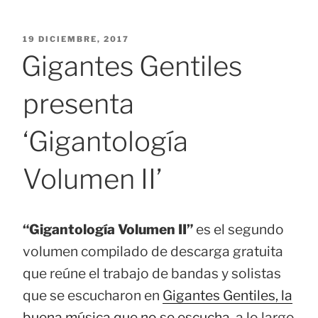
PUBLICADO
19 DICIEMBRE, 2017
EL
Gigantes Gentiles
presenta
‘Gigantología
Volumen II’
“Gigantología Volumen II”
es el segundo
volumen compilado de descarga gratuita
que reúne el trabajo de bandas y solistas
que se escucharon en
Gigantes Gentiles, la
buena música que no se escucha
, a lo largo