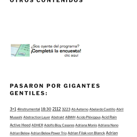
OTROS CONTENIDOS
PASARON POR GIGANTES
GENTILES:
3+1
2112
18:30
4Instrumental
3223
Ab Aeterno
Abelardo Castillo
Abril
Acid Rain
Musashi
Abstraction Layer
Abstrakt
ABWH
Acido Pléxippus
Active Heed
ADHER
Adolfo Bioy Casares
Adriana Monis
Adriana Nano
Adrian
Adrian Filak von Blanck
Adrian Belew
Adrian Belew Power Trio