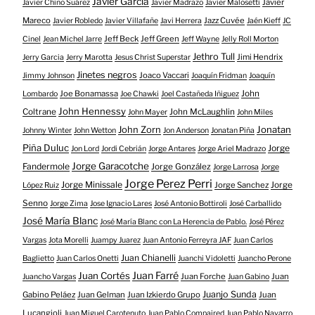
Javier García
Javier
Javier Chino Suárez
Javier Madrazo
Javier Malosetti
Mareco
Jazz Cuvée
Javier Robledo
Javier Villafañe
Javi Herrera
Jaén Kieff
JC
Jeff Beck
Jeff Green
Cinel
Jean Michel Jarre
Jeff Wayne
Jelly Roll Morton
Jethro Tull
Jimi Hendrix
Jerry Garcia
Jerry Marotta
Jesus Christ Superstar
Jinetes negros
Joaco Vaccari
Jimmy Johnson
Joaquín Fridman
Joaquín
Joe Bonamassa
John
Lombardo
Joe Chawki
Joel Castañeda Iñiguez
John Hennessy
Coltrane
John McLaughlin
John Mayer
John Miles
John Zorn
Jonatan
Johnny Winter
John Wetton
Jon Anderson
Jonatan Piña
Piña Duluc
Jorge
Jon Lord
Jordi Cebrián
Jorge Antares
Jorge Ariel Madrazo
Jorge Garacotche
Fandermole
Jorge González
Jorge Larrosa
Jorge
Jorge Perez Perri
Jorge Minissale
Jorge Sanchez
Jorge
López Ruiz
Senno
Jorge Zima
Jose Ignacio Lares
José Antonio Bottiroli
José Carballido
José María Blanc
José María Blanc con La Herencia de Pablo.
José Pérez
Vargas
Jota Morelli
Juampy Juarez
Juan Antonio Ferreyra JAF
Juan Carlos
Juan Chianelli
Baglietto
Juan Carlos Onetti
Juanchi Vidoletti
Juancho Perone
Juan Farré
Juan Cortés
Juan Forche
Juan
Juancho Vargas
Juan Gabino
Juanjo Sunda
Gabino Peláez
Juan Gelman
Juan Izkierdo Grupo
Juan
Lucangioli
Juan Miguel Carotenuto
Juan Pablo Compaired
Juan Pablo Navarro