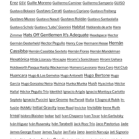
Erez
Guille Moreno
GSV
Guillermo Caminer
Guillermo Samperio
GUISO
Gustavo Cerati
Gustavo Bolasini
Gustavo Cipriano
Gustavo Freiberg
Gustavo Musso
Gustavo Roldán
Gustavo Nasuti
Gustavo Santaolalla
Habitat
Gustavo Scholz
Gustavo “Lobo” Giannini
Hablando de arte
Hans
Hats Off Gentlemen It's Adequate
Zimmer
Headspace
Hector
Hernán
Hector Pegullo
Germán Oesterheld
Henry Cow
Hermann Hesse
Cassibba
Hernán Cassibba Sexteto
Hernán Flores
Hernán Mandelman
Hexatónica
Hilda Lizarazu
Hincapie
Hiromi's Sonicbloom
Hiromi Uehara
Holdsworth Pasqua Haslip Wackerman
Homero Lavorano
Hora Cero
Hot Club
Huancara
Hugo Bertone
Hugo & Los Gemelos
Hugo Antonelli
Hugo
Huinca
Hush
García
Hugo Gonzalez Neira
Hunka Munka
Hyacintus
Héctor
Hallal
Héctor Pegullo Trío
Identikit
Ignacio Arigós
Ignacio Montoya Carlotto
Ignacio Puccini
Igor Gnomo
Septeto
Ike Parodi
Illutia
Il Sogno di Rubik
In-
Initial Gravity
Invisible
Irene Ruth
fusión
INAMU
Inner Road
Invictor
Irreal
Isidoro Blaisten
Isobar
Iszil
Ivan Chaparro
Ivan Tovar
Iván Garbulsky
Iván Tarabelli
Jaco Pastorius
Jade
Iván Iñiguez
Iván Rusansky
Jack Rozz Trío
Jano
James George Frazer
James Taylor
Jan Fiala
Jasmín Narvaja
Jati Signorio