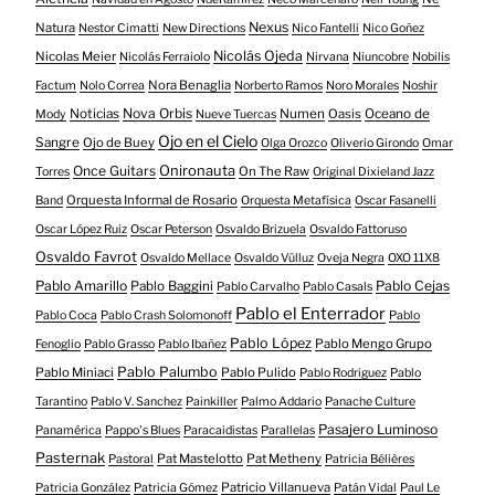
Nexus
Natura
Nestor Cimatti
New Directions
Nico Fantelli
Nico Goñez
Nicolás Ojeda
Nicolas Meier
Nicolás Ferraiolo
Nirvana
Niuncobre
Nobilis
Nora Benaglia
Factum
Nolo Correa
Norberto Ramos
Noro Morales
Noshir
Nova Orbis
Noticias
Numen
Oasis
Oceano de
Mody
Nueve Tuercas
Ojo en el Cielo
Sangre
Ojo de Buey
Olga Orozco
Oliverio Girondo
Omar
Onironauta
Once Guitars
On The Raw
Torres
Original Dixieland Jazz
Orquesta Informal de Rosario
Band
Orquesta Metafísica
Oscar Fasanelli
Oscar López Ruiz
Oscar Peterson
Osvaldo Brizuela
Osvaldo Fattoruso
Osvaldo Favrot
Osvaldo Mellace
Osvaldo Vülluz
Oveja Negra
OXO 11X8
Pablo Amarillo
Pablo Cejas
Pablo Baggini
Pablo Carvalho
Pablo Casals
Pablo el Enterrador
Pablo Coca
Pablo Crash Solomonoff
Pablo
Pablo López
Pablo Mengo Grupo
Fenoglio
Pablo Grasso
Pablo Ibañez
Pablo Palumbo
Pablo Miniaci
Pablo Pulido
Pablo Rodriguez
Pablo
Tarantino
Pablo V. Sanchez
Painkiller
Palmo Addario
Panache Culture
Pasajero Luminoso
Panamérica
Pappo's Blues
Paracaidistas
Parallelas
Pasternak
Pat Mastelotto
Pat Metheny
Pastoral
Patricia Bélières
Patricio Villanueva
Patricia González
Patricia Gómez
Patán Vidal
Paul Le