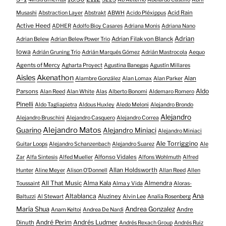
Acid Rain
Musashi
Abstraction Layer
Abstrakt
ABWH
Acido Pléxippus
Active Heed
ADHER
Adolfo Bioy Casares
Adriana Monis
Adriana Nano
Adrian
Adrian Filak von Blanck
Adrian Belew
Adrian Belew Power Trio
Iowa
Adrián Gruning Trío
Adrián Marqués Gómez
Adrián Mastrocola
Aequo
Agents of Mercy
Agharta Proyect
Agustina Banegas
Agustín Millares
Aisles
Akenathon
Alan
Alambre González
Alan Lomax
Alan Parker
Aldo
Parsons
Alan Reed
Alan White
Alas
Alberto Bonomi
Aldemaro Romero
Pinelli
Aldo Tagliapietra
Aldous Huxley
Aledo Meloni
Alejandro Brondo
Alejandro
Alejandro Bruschini
Alejandro Casquero
Alejandro Correa
Alejandro Matos
Guarino
Alejandro Miniaci
Alejandro Miniaci
Ale Torriggino
Guitar Loops
Alejandro Schanzenbach
Alejandro Suarez
Ale
Alfonso Vidales
Zar
Alfa Sintesis
Alfed Mueller
Alfons Wohlmuth
Alfred
Allan Holdsworth
Hunter
Aline Meyer
Alison O​’​Donnell
Allan Reed
Allen
All That Music
Alma Kala
Almendra
Toussaint
Alma y Vida
Aloras-
Altablanca
Ana
Aluziney
Baltuzzi
Al Stewart
Alvin Lee
Analía Rosenberg
María Shua
Andrea Gonzalez
Andre
Anam Keltoi
Andrea De Nardi
André Perim
Andrés Ludmer
Dinuth
Andrés Rexach Group
Andrés Ruiz