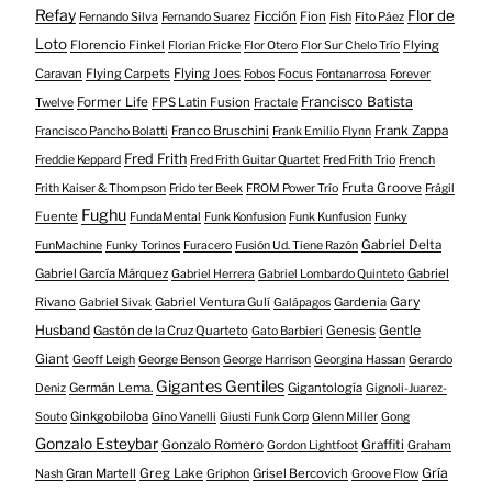
Refay
Flor de
Ficción
Fion
Fernando Silva
Fernando Suarez
Fish
Fito Páez
Loto
Florencio Finkel
Flying
Florian Fricke
Flor Otero
Flor Sur Chelo Trío
Caravan
Flying Carpets
Flying Joes
Focus
Fobos
Fontanarrosa
Forever
Francisco Batista
Former Life
FPS Latin Fusion
Twelve
Fractale
Franco Bruschini
Frank Zappa
Francisco Pancho Bolatti
Frank Emilio Flynn
Fred Frith
Freddie Keppard
Fred Frith Guitar Quartet
Fred Frith Trio
French
Fruta Groove
Frith Kaiser & Thompson
Frido ter Beek
FROM Power Trío
Frágil
Fughu
Fuente
FundaMental
Funk Konfusion
Funk Kunfusion
Funky
Gabriel Delta
FunMachine
Funky Torinos
Furacero
Fusión Ud. Tiene Razón
Gabriel García Márquez
Gabriel
Gabriel Herrera
Gabriel Lombardo Quinteto
Gary
Rivano
Gabriel Ventura Gulí
Gardenia
Gabriel Sivak
Galápagos
Husband
Gentle
Gastón de la Cruz Quarteto
Genesis
Gato Barbieri
Giant
Geoff Leigh
George Benson
George Harrison
Georgina Hassan
Gerardo
Gigantes Gentiles
Germán Lema.
Gigantología
Deniz
Gignoli-Juarez-
Ginkgobiloba
Souto
Gino Vanelli
Giusti Funk Corp
Glenn Miller
Gong
Gonzalo Esteybar
Gonzalo Romero
Graffiti
Gordon Lightfoot
Graham
Gría
Gran Martell
Greg Lake
Grisel Bercovich
Nash
Griphon
Groove Flow