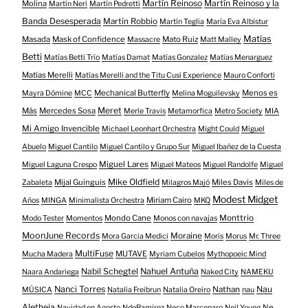
Martín Reinoso
Martín Reinoso y la
Molina
Martín Neri
Martín Pedretti
Banda Desesperada
Martín Robbio
Martín Teglia
María Eva Albistur
Matías
Masada
Mask of Confidence
Mato Ruiz
Massacre
Matt Malley
Betti
Matías Betti Trío
Matías Damat
Matías Gonzalez
Matías Menarguez
Matías Merelli
Matías Merelli and the Titu Cusi Experience
Mauro Conforti
Mechanical Butterfly
Menos es
Mayra Dómine
MCC
Melina Moguilevsky
Meret
Más
Mercedes Sosa
Merle Travis
Metamorfica
Metro Society
MIA
Mi Amigo Invencible
Michael Leonhart Orchestra
Might Could
Miguel
Abuelo
Miguel Cantilo
Miguel Cantilo y Grupo Sur
Miguel Ibañez de la Cuesta
Miguel Lares
Miguel Laguna Crespo
Miguel Mateos
Miguel Randolfe
Miguel
Mike Oldfield
Mijal Guinguis
Miles Davis
Zabaleta
Milagros Majó
Miles de
Modest Midget
Miriam Cairo
Años
MINGA
Minimalista Orchestra
MKQ
Mondo Cane
Monttrio
Modo Tester
Momentos
Monos con navajas
MoonJune Records
Moraine
Mora Garcia Medici
Moris
Morus
Mr. Three
MultiFuse
MUTAVE
Mucha Madera
Myriam Cubelos
Mythopoeic Mind
Nabil Schegtel
Nahuel Antuña
Naara Andariega
Naked City
NAMEKU
Nanci Torres
Nau
Nathan
MÚSICA
Natalia Freibrun
Natalia Oreiro
nau
Aletheia
Ne
Navidad en Agosto
NdeRamirez
Neco Marcenaro
Neil Young