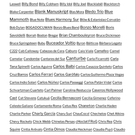
Billy Bond
Laswell
Billy Cobham
Billy Idol
Billy Joel
Blacklabél
Blacktorch
Blank Manuskript
Bledo Trío
Blue
Blake Carpenter
Blas Mora
Mammoth
Blues Harmony Sur
Blue Note
Blöw & Estanislao Corvalán
Bonzo Morelli
Boris
Bob Dylan
BOGADOCUMAN
Bonzo Blues Band
Savoldelli
Brian Chambouleyron
Borrah
Boston
Bregar
Bruce Dickinson
Buceador Voltio
Bruce Springsteen
Bubu
Byron
Bálticos
Bárbara Legato
Caburo
Camafeo
C222
Cab Calloway
Cabezas de Cera
Caio Viale
Camel
Canturbe
Carla
Camelar
Candombe
Cantares del Sur
Carla Ficarrotti
Carlos Balbi
Tana Spinelli
Carlos
Carlos Aguirre
Carlos Casazza Quinteto
Carlos Ferrari
Cruz Barros
Carlos Garófalo
Carlos Guillermo Plaza Vegas
Carlos Núñez
Carlos Indio Solari
Carlos Passeggi
Carlos Patán Vidal
Carlos
Caseros Hollywood
Schvartzman Cuarteto
Carl Palmer
Carolina Restuccia
Cast
Cecilia Bernasconi
Cat Stevens
Catukuá
Cecilia Gimenez
Ceferino
Chaneton
Celeste Galiano
Certamente Roma
Cetus Rex
Charlie Haden
Charly García
Charlie Parker
Charu Suri
ChauCoco!
Chechelos
Chet Atkins
cHoclat FRoG
Chris
Chevy Rockets
Chick Webb
Chinelas Persas
Chris Rea
Squire
Cintia Olmos
Cintia Arévalo
Claudia Heckman
Claudia Puyó
Claudio