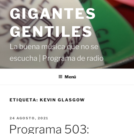
Saltar
GIGANTES
al
contenido
GENTILES
La buena música que no se
escucha | Programa de radio
Menú
ETIQUETA:
KEVIN GLASGOW
PUBLICADO
24 AGOSTO, 2021
EL
Programa 503: