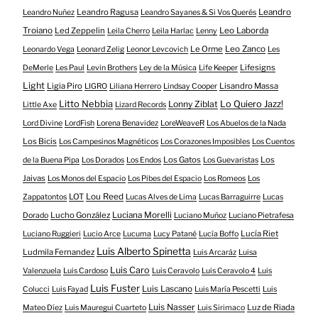
Leandro Ragusa
Leandro
Leandro Nuñez
Leandro Sayanes & Si Vos Querés
Troiano
Led Zeppelin
Leo Laborda
Leila Cherro
Leila Harlac
Lenny
Le Orme
Leo Zanco
Leonardo Vega
Leonard Zelig
Leonor Levcovich
Les
Lifesigns
DeMerle
Les Paul
Levin Brothers
Ley de la Música
Life Keeper
Light
Ligia Piro
Lisandro Massa
LIGRO
Liliana Herrero
Lindsay Cooper
Litto Nebbia
Lonny Ziblat
Lo Quiero Jazz!
Little Axe
Lizard Records
Lord Divine
LordFish
Lorena Benavidez
LoreWeaveR
Los Abuelos de la Nada
Los Bicis
Los Campesinos Magnéticos
Los Corazones Imposibles
Los Cuentos
Los Gatos
Los
de la Buena Pipa
Los Dorados
Los Endos
Los Guevaristas
Jaivas
Los Monos del Espacio
Los Pibes del Espacio
Los Romeos
Los
LOT
Lou Reed
Zappatontos
Lucas Alves de Lima
Lucas Barraguirre
Lucas
Lucho González
Luciana Morelli
Dorado
Luciano Muñoz
Luciano Pietrafesa
Lucía Riet
Luciano Ruggieri
Lucio Arce
Lucuma
Lucy Patané
Lucía Boffo
Luis Alberto Spinetta
Ludmila Fernandez
Luis Arcaráz
Luisa
Luis Caro
Valenzuela
Luis Cardoso
Luis Ceravolo
Luis Ceravolo 4
Luis
Luis Fuster
Luis Lascano
Colucci
Luis Fayad
Luis María Pescetti
Luis
Luis Nasser
Luz de Riada
Mateo Díez
Luis Mauregui Cuarteto
Luis Sirimaco