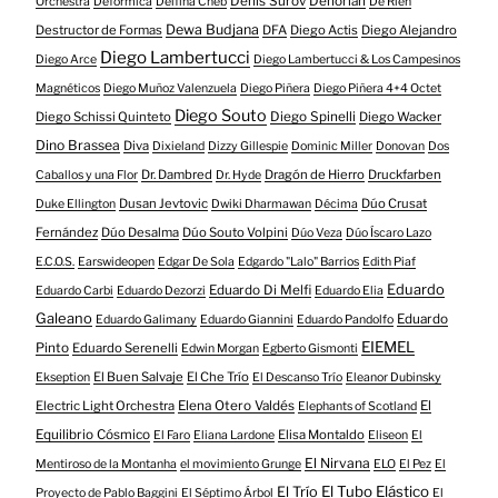
Denis Surov
Denorian
Orchestra
Deformica
Delfina Cheb
De Rien
Dewa Budjana
Destructor de Formas
DFA
Diego Actis
Diego Alejandro
Diego Lambertucci
Diego Arce
Diego Lambertucci & Los Campesinos
Magnéticos
Diego Muñoz Valenzuela
Diego Piñera
Diego Piñera 4+4 Octet
Diego Souto
Diego Schissi Quinteto
Diego Spinelli
Diego Wacker
Dino Brassea
Diva
Dixieland
Dizzy Gillespie
Dominic Miller
Donovan
Dos
Dr. Dambred
Dragón de Hierro
Druckfarben
Caballos y una Flor
Dr. Hyde
Dusan Jevtovic
Dúo Crusat
Duke Ellington
Dwiki Dharmawan
Décima
Fernández
Dúo Desalma
Dúo Souto Volpini
Dúo Veza
Dúo Íscaro Lazo
E.C.O.S.
Earswideopen
Edgar De Sola
Edgardo "Lalo" Barrios
Edith Piaf
Eduardo
Eduardo Di Melfi
Eduardo Carbi
Eduardo Dezorzi
Eduardo Elia
Galeano
Eduardo
Eduardo Galimany
Eduardo Giannini
Eduardo Pandolfo
EIEMEL
Pinto
Eduardo Serenelli
Edwin Morgan
Egberto Gismonti
El Buen Salvaje
El Che Trío
Ekseption
El Descanso Trío
Eleanor Dubinsky
Electric Light Orchestra
Elena Otero Valdés
El
Elephants of Scotland
Equilibrio Cósmico
Elisa Montaldo
El Faro
Eliana Lardone
Eliseon
El
El Nirvana
Mentiroso de la Montanha
el movimiento Grunge
ELO
El Pez
El
El Tubo Elástico
El Trío
Proyecto de Pablo Baggini
El Séptimo Árbol
El