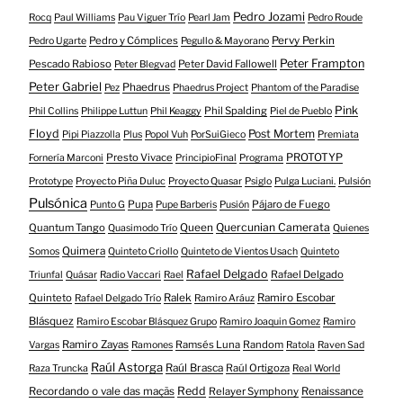
Pedro Jozami
Rocq
Paul Williams
Pau Viguer Trío
Pearl Jam
Pedro Roude
Pedro y Cómplices
Pervy Perkin
Pedro Ugarte
Pegullo & Mayorano
Peter Frampton
Pescado Rabioso
Peter David Fallowell
Peter Blegvad
Peter Gabriel
Phaedrus
Pez
Phaedrus Project
Phantom of the Paradise
Pink
Phil Spalding
Phil Collins
Philippe Luttun
Phil Keaggy
Piel de Pueblo
Floyd
Post Mortem
Pipi Piazzolla
Plus
Popol Vuh
PorSuiGieco
Premiata
Presto Vivace
PROTOTYP
Fornería Marconi
PrincipioFinal
Programa
Prototype
Proyecto Piña Duluc
Proyecto Quasar
Psiglo
Pulga Luciani.
Pulsión
Pulsónica
Pupa
Pájaro de Fuego
Punto G
Pupe Barberis
Pusión
Quercunian Camerata
Quantum Tango
Queen
Quasimodo Trío
Quienes
Quimera
Somos
Quinteto Criollo
Quinteto de Vientos Usach
Quinteto
Rafael Delgado
Rafael Delgado
Triunfal
Quásar
Radio Vaccari
Rael
Quinteto
Ralek
Ramiro Escobar
Rafael Delgado Trío
Ramiro Aráuz
Blásquez
Ramiro Escobar Blásquez Grupo
Ramiro Joaquin Gomez
Ramiro
Ramiro Zayas
Ramsés Luna
Random
Vargas
Ramones
Ratola
Raven Sad
Raúl Astorga
Raúl Brasca
Raúl Ortigoza
Raza Truncka
Real World
Redd
Recordando o vale das maçãs
Relayer Symphony
Renaissance