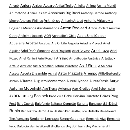
Anfora
Anibal Acuaro
Anenbi
Anibal Troilo
Anielka
Anima
Anima Mundi
Animatone
Anonimus Big Band
Annie Haslam
Anthony Garone
Anthony
Antihéroe
Antonio Viñayo y la
Moore
Anthony Phillips
Antonin Artaud
Anton Roolaart
Logia de Músicos Asintomáticos
Anton Roolart
Anublar
AppleSmellColour
Cetro
Anónimo Japonés
AOR
Aphrodite's Child
Aquelarre
Arbatel
Arcabuz
Arc Of Life
Argovia
Ariadna Project
Ariel
Ariel Loza
Ariel Darío Sanchez
Ariel
Aguilar
Ariel Dogliotti
Ariel Gayoso
Pozzo
Arraigo
Artattack
Ariel Ranieri
Ariel Ronchi
Arroyito dúo
Arsénica
Asaf Sirkis
Artaud
Art Bear
Arti & Mestieri
Arturo Jauretche
A Saidera
Astor Piazzolla
Asceta Ensamble
ATempo
Asceta
Ashraj
Atilio Bertorello
Auryn
A Través
Augusto Monterroso
Aurea Hybride
Aurea Stasis
Atolón
Autumn Moonlight
Ave Tierra
Awkanya
Axel Giudice
Axel Scheinsohn
Baalbek
AYDEN
Babu Cerviño Cuarteto
Baires Prog
B.B.King
Baba Zula
Barbara
Fest
Banana
Bajo Cuerda
Bajofondo
Baltasar Comotto
Bandgap
Rubin
Beledo
Bar Kokhba
Barón Biza
Bastian Per
Beatlejuice
Beledo and
Benjamin Lechuga
Benny Goodman
The Avengers
Bernardo Alza
Bernardo
Big Big Train
Big Machine
Pepo Daluicio
Bernie Worrell
Big Bands
Bill