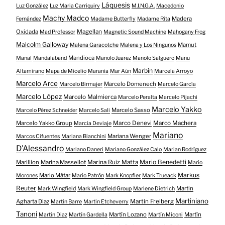
Láquesis
Luz González
Luz Maria Carriquiry
M.I.N.G.A.
Macedonio
Machy Madco
Madera
Fernández
Madame Butterfly
Madame Rita
Oxidada
Magellan
Mad Professor
Magnetic Sound Machine
Mahogany Frog
Malcolm Galloway
Mamut
Malena Garacotche
Malena y Los Ningunos
Mandioca
Manal
Mandalaband
Manolo Juarez
Manolo Salguero
Manu
Marbin
Altamirano
Mapa de Micelio
Marania
Mar Aún
Marcela Arroyo
Marcelo Arce
Marcelo Domenech
Marcelo Birmajer
Marcelo García
Marcelo López
Marcelo Malmierca
Marcelo Peralta
Marcelo Pijachi
Marcelo Yakko
Marcelo Sasso
Marcelo Pérez Schneider
Marcelo Sali
Marcelo Yakko Group
Marco Denevi
Marco Machera
Marcia Deviaje
Mariano
Mariana Wenger
Marcos Cifuentes
Mariana Bianchini
D'Alessandro
Mariano Daneri
Mariano González Calo
Marian Rodríguez
Mario Benedetti
Marillion
Marina Masseilot
Marina Ruiz Matta
Mario
Markus
Mario Mátar
Morones
Mario Patrón
Mark Knopfler
Mark Trueack
Reuter
Martin
Mark Wingfield
Mark Wingfield Group
Marlene Dietrich
Martiniano
Agharta Diaz
Martin Freiberg
Martin Barre
Martin Etcheverry
Tanoni
Martín Lozano
Martín
Martín Diaz
Martín Gardella
Martín Miconi