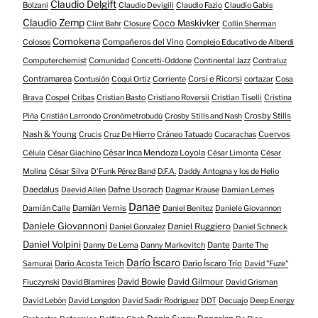
Claudio Delgift
Bolzani
Claudio Devigili
Claudio Fazio
Claudio Gabis
Claudio Zemp
Coco Maskivker
Clint Bahr
Closure
Collin Sherman
Comokena
Compañeros del Vino
Colosos
Complejo Educativo de Alberdi
Computerchemist
Comunidad
Concetti-Oddone
Continental Jazz
Contraluz
Contramarea
Corsi e Ricorsi
Contusión
Coqui Ortiz
Corriente
cortazar
Cosa
Brava
Cospel
Cribas
Cristian Basto
Cristiano Roversii
Cristian Tiselli
Cristina
Crosby Stills
Piña
Cristián Larrondo
Cronómetrobudú
Crosby Stills and Nash
Nash & Young
Cuervos
Crucis
Cruz De Hierro
Cráneo Tatuado
Cucarachas
César Inca Mendoza Loyola
Célula
César Giachino
César Limonta
César
Molina
César Silva
D'Funk Pérez Band
D.F.A.
Daddy Antogna y los de Helio
Daedalus
Dafne Usorach
Daevid Allen
Dagmar Krause
Damian Lemes
Danae
Damián Vernis
Damián Calle
Daniel Benitez
Daniele Giovannon
Daniele Giovannoni
Daniel Ruggiero
Daniel Gonzalez
Daniel Schneck
Daniel Volpini
Dante
Danny De Lema
Danny Markovitch
Dante The
Darío Íscaro
Darío Acosta Teich
Darío Íscaro Trío
Samurai
David "Fuze"
David Bowie
David Gilmour
Fiuczynski
David Blamires
David Grisman
David Lebón
David Longdon
David Sadir Rodriguez
DDT
Decuajo
Deep Energy