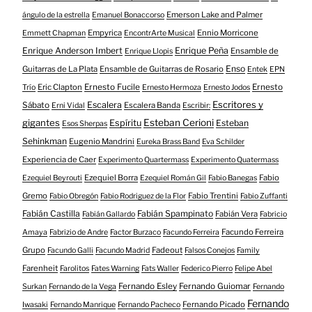
Emerson Lake and Palmer
ángulo de la estrella
Emanuel Bonaccorso
Empyrica
Ennio Morricone
Emmett Chapman
EncontrArte Musical
Enrique Anderson Imbert
Enrique Peña
Ensamble de
Enrique Llopis
Enso
Guitarras de La Plata
Ensamble de Guitarras de Rosario
Entek
EPN
Eric Clapton
Ernesto Fucile
Ernesto
Trío
Ernesto Hermoza
Ernesto Jodos
Escritores y
Escalera
Sábato
Escalera Banda
Erni Vidal
Escribir:
gigantes
Esteban Cerioni
Espíritu
Esteban
Esos Sherpas
Sehinkman
Eugenio Mandrini
Eureka Brass Band
Eva Schilder
Experiencia de Caer
Experimento Quartermass
Experimento Quatermass
Ezequiel Borra
Fabio
Ezequiel Beyrouti
Ezequiel Román Gil
Fabio Banegas
Gremo
Fabio Trentini
Fabio Obregón
Fabio Rodriguez de la Flor
Fabio Zuffanti
Fabián Castilla
Fabián Spampinato
Fabián Vera
Fabián Gallardo
Fabricio
Facundo Ferreira
Amaya
Fabrizio de Andre
Factor Burzaco
Facundo Ferreira
Grupo
Fadeout
Facundo Galli
Facundo Madrid
Falsos Conejos
Family
Farenheit
Farolitos
Fates Warning
Fats Waller
Federico Pierro
Felipe Abel
Fernando Esley
Fernando Guiomar
Surkan
Fernando de la Vega
Fernando
Fernando
Fernando Picado
Iwasaki
Fernando Manrique
Fernando Pacheco