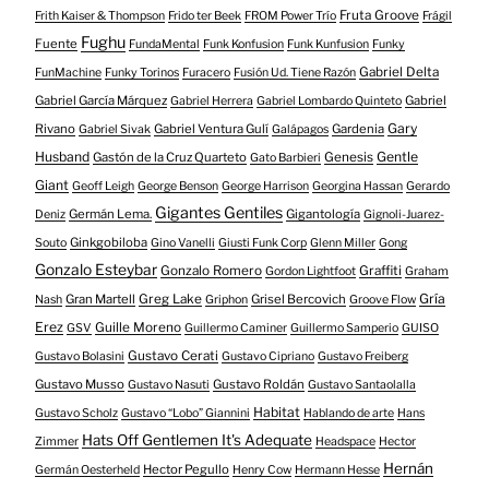
Fruta Groove
Frith Kaiser & Thompson
Frido ter Beek
FROM Power Trío
Frágil
Fughu
Fuente
FundaMental
Funk Konfusion
Funk Kunfusion
Funky
Gabriel Delta
FunMachine
Funky Torinos
Furacero
Fusión Ud. Tiene Razón
Gabriel García Márquez
Gabriel
Gabriel Herrera
Gabriel Lombardo Quinteto
Gary
Rivano
Gabriel Ventura Gulí
Gardenia
Gabriel Sivak
Galápagos
Husband
Gentle
Gastón de la Cruz Quarteto
Genesis
Gato Barbieri
Giant
Geoff Leigh
George Benson
George Harrison
Georgina Hassan
Gerardo
Gigantes Gentiles
Germán Lema.
Gigantología
Deniz
Gignoli-Juarez-
Ginkgobiloba
Souto
Gino Vanelli
Giusti Funk Corp
Glenn Miller
Gong
Gonzalo Esteybar
Gonzalo Romero
Graffiti
Gordon Lightfoot
Graham
Gría
Gran Martell
Greg Lake
Grisel Bercovich
Nash
Griphon
Groove Flow
Erez
Guille Moreno
GSV
Guillermo Caminer
Guillermo Samperio
GUISO
Gustavo Cerati
Gustavo Bolasini
Gustavo Cipriano
Gustavo Freiberg
Gustavo Musso
Gustavo Roldán
Gustavo Nasuti
Gustavo Santaolalla
Habitat
Gustavo Scholz
Gustavo “Lobo” Giannini
Hablando de arte
Hans
Hats Off Gentlemen It's Adequate
Zimmer
Headspace
Hector
Hernán
Hector Pegullo
Germán Oesterheld
Henry Cow
Hermann Hesse