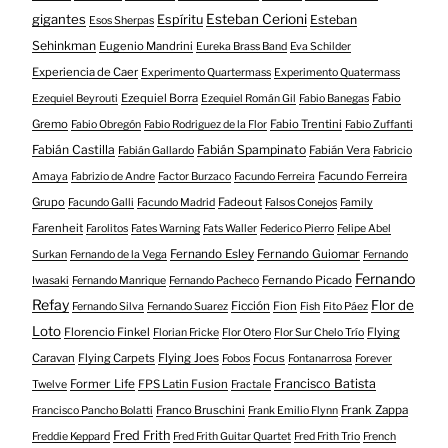
gigantes
Esteban Cerioni
Espíritu
Esteban
Esos Sherpas
Sehinkman
Eugenio Mandrini
Eureka Brass Band
Eva Schilder
Experiencia de Caer
Experimento Quartermass
Experimento Quatermass
Ezequiel Borra
Fabio
Ezequiel Beyrouti
Ezequiel Román Gil
Fabio Banegas
Gremo
Fabio Trentini
Fabio Obregón
Fabio Rodriguez de la Flor
Fabio Zuffanti
Fabián Castilla
Fabián Spampinato
Fabián Vera
Fabián Gallardo
Fabricio
Facundo Ferreira
Amaya
Fabrizio de Andre
Factor Burzaco
Facundo Ferreira
Grupo
Fadeout
Facundo Galli
Facundo Madrid
Falsos Conejos
Family
Farenheit
Farolitos
Fates Warning
Fats Waller
Federico Pierro
Felipe Abel
Fernando Esley
Fernando Guiomar
Surkan
Fernando de la Vega
Fernando
Fernando
Fernando Picado
Iwasaki
Fernando Manrique
Fernando Pacheco
Refay
Flor de
Ficción
Fion
Fernando Silva
Fernando Suarez
Fish
Fito Páez
Loto
Florencio Finkel
Flying
Florian Fricke
Flor Otero
Flor Sur Chelo Trío
Caravan
Flying Carpets
Flying Joes
Focus
Fobos
Fontanarrosa
Forever
Francisco Batista
Former Life
FPS Latin Fusion
Twelve
Fractale
Franco Bruschini
Frank Zappa
Francisco Pancho Bolatti
Frank Emilio Flynn
Fred Frith
Freddie Keppard
Fred Frith Guitar Quartet
Fred Frith Trio
French