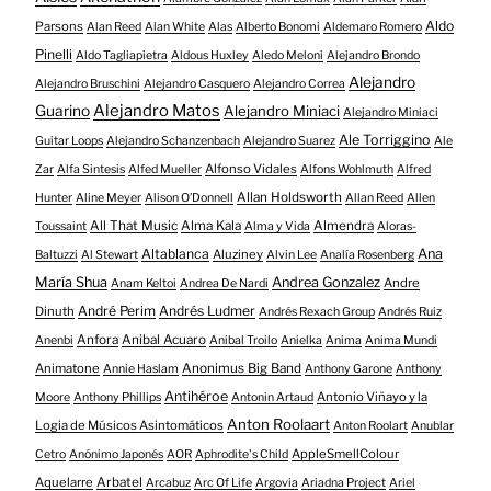
Aldo
Parsons
Alan Reed
Alan White
Alas
Alberto Bonomi
Aldemaro Romero
Pinelli
Aldo Tagliapietra
Aldous Huxley
Aledo Meloni
Alejandro Brondo
Alejandro
Alejandro Bruschini
Alejandro Casquero
Alejandro Correa
Alejandro Matos
Guarino
Alejandro Miniaci
Alejandro Miniaci
Ale Torriggino
Guitar Loops
Alejandro Schanzenbach
Alejandro Suarez
Ale
Alfonso Vidales
Zar
Alfa Sintesis
Alfed Mueller
Alfons Wohlmuth
Alfred
Allan Holdsworth
Hunter
Aline Meyer
Alison O​’​Donnell
Allan Reed
Allen
All That Music
Alma Kala
Almendra
Toussaint
Alma y Vida
Aloras-
Altablanca
Ana
Aluziney
Baltuzzi
Al Stewart
Alvin Lee
Analía Rosenberg
María Shua
Andrea Gonzalez
Andre
Anam Keltoi
Andrea De Nardi
André Perim
Andrés Ludmer
Dinuth
Andrés Rexach Group
Andrés Ruiz
Anfora
Anibal Acuaro
Anenbi
Anibal Troilo
Anielka
Anima
Anima Mundi
Animatone
Anonimus Big Band
Annie Haslam
Anthony Garone
Anthony
Antihéroe
Antonio Viñayo y la
Moore
Anthony Phillips
Antonin Artaud
Anton Roolaart
Logia de Músicos Asintomáticos
Anton Roolart
Anublar
AppleSmellColour
Cetro
Anónimo Japonés
AOR
Aphrodite's Child
Aquelarre
Arbatel
Arcabuz
Arc Of Life
Argovia
Ariadna Project
Ariel