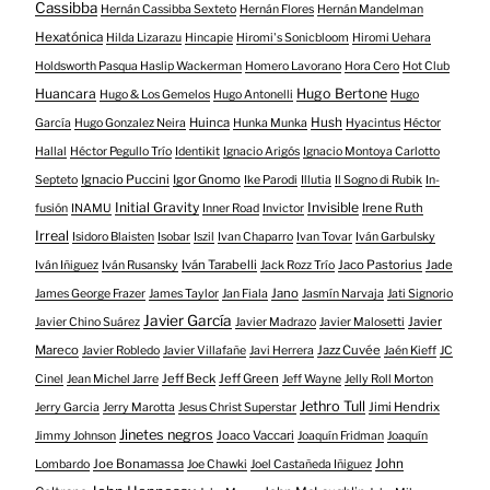
Cassibba
Hernán Cassibba Sexteto
Hernán Flores
Hernán Mandelman
Hexatónica
Hilda Lizarazu
Hincapie
Hiromi's Sonicbloom
Hiromi Uehara
Holdsworth Pasqua Haslip Wackerman
Homero Lavorano
Hora Cero
Hot Club
Huancara
Hugo Bertone
Hugo & Los Gemelos
Hugo Antonelli
Hugo
Huinca
Hush
García
Hugo Gonzalez Neira
Hunka Munka
Hyacintus
Héctor
Hallal
Héctor Pegullo Trío
Identikit
Ignacio Arigós
Ignacio Montoya Carlotto
Ignacio Puccini
Igor Gnomo
Septeto
Ike Parodi
Illutia
Il Sogno di Rubik
In-
Initial Gravity
Invisible
Irene Ruth
fusión
INAMU
Inner Road
Invictor
Irreal
Isidoro Blaisten
Isobar
Iszil
Ivan Chaparro
Ivan Tovar
Iván Garbulsky
Iván Tarabelli
Jaco Pastorius
Jade
Iván Iñiguez
Iván Rusansky
Jack Rozz Trío
Jano
James George Frazer
James Taylor
Jan Fiala
Jasmín Narvaja
Jati Signorio
Javier García
Javier
Javier Chino Suárez
Javier Madrazo
Javier Malosetti
Mareco
Jazz Cuvée
Javier Robledo
Javier Villafañe
Javi Herrera
Jaén Kieff
JC
Jeff Beck
Jeff Green
Cinel
Jean Michel Jarre
Jeff Wayne
Jelly Roll Morton
Jethro Tull
Jimi Hendrix
Jerry Garcia
Jerry Marotta
Jesus Christ Superstar
Jinetes negros
Joaco Vaccari
Jimmy Johnson
Joaquín Fridman
Joaquín
Joe Bonamassa
John
Lombardo
Joe Chawki
Joel Castañeda Iñiguez