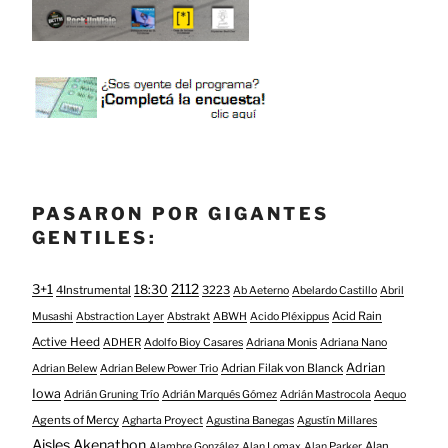
PASARON POR GIGANTES
GENTILES:
3+1
2112
18:30
4Instrumental
3223
Ab Aeterno
Abelardo Castillo
Abril
Acid Rain
Musashi
Abstraction Layer
Abstrakt
ABWH
Acido Pléxippus
Active Heed
ADHER
Adolfo Bioy Casares
Adriana Monis
Adriana Nano
Adrian
Adrian Filak von Blanck
Adrian Belew
Adrian Belew Power Trio
Iowa
Adrián Gruning Trío
Adrián Marqués Gómez
Adrián Mastrocola
Aequo
Agents of Mercy
Agharta Proyect
Agustina Banegas
Agustín Millares
Aisles
Akenathon
Alan
Alambre González
Alan Lomax
Alan Parker