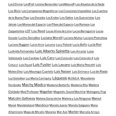
Lord Divine
LordFish
Lorena Benavidez
LoreWeaveR
Los Abuelos de la Nada
Los Bicis
Los Campesinos Magnéticos
Los Corazones Imposibles
Los Cuentos
Los Gatos
Los
de la Buena Pipa
Los Dorados
Los Endos
Los Guevaristas
Jaivas
Los Monos del Espacio
Los Pibes del Espacio
Los Romeos
Los
LOT
Lou Reed
Zappatontos
Lucas Alves de Lima
Lucas Barraguirre
Lucas
Lucho González
Luciana Morelli
Dorado
Luciano Muñoz
Luciano Pietrafesa
Lucía Riet
Luciano Ruggieri
Lucio Arce
Lucuma
Lucy Patané
Lucía Boffo
Luis Alberto Spinetta
Ludmila Fernandez
Luis Arcaráz
Luisa
Luis Caro
Valenzuela
Luis Cardoso
Luis Ceravolo
Luis Ceravolo 4
Luis
Luis Fuster
Luis Lascano
Colucci
Luis Fayad
Luis María Pescetti
Luis
Luis Nasser
Luz de Riada
Mateo Díez
Luis Mauregui Cuarteto
Luis Sirimaco
Láquesis
Luz González
Luz Maria Carriquiry
M.I.N.G.A.
Macedonio
Machy Madco
Madera
Fernández
Madame Butterfly
Madame Rita
Oxidada
Magellan
Mad Professor
Magnetic Sound Machine
Mahogany Frog
Malcolm Galloway
Mamut
Malena Garacotche
Malena y Los Ningunos
Mandioca
Manal
Mandalaband
Manolo Juarez
Manolo Salguero
Manu
Marbin
Altamirano
Mapa de Micelio
Marania
Mar Aún
Marcela Arroyo