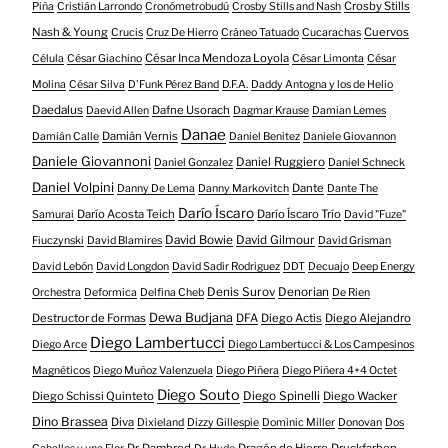
Crosby Stills
Piña
Cristián Larrondo
Cronómetrobudú
Crosby Stills and Nash
Nash & Young
Cuervos
Crucis
Cruz De Hierro
Cráneo Tatuado
Cucarachas
César Inca Mendoza Loyola
Célula
César Giachino
César Limonta
César
Molina
César Silva
D'Funk Pérez Band
D.F.A.
Daddy Antogna y los de Helio
Daedalus
Dafne Usorach
Daevid Allen
Dagmar Krause
Damian Lemes
Danae
Damián Vernis
Damián Calle
Daniel Benitez
Daniele Giovannon
Daniele Giovannoni
Daniel Ruggiero
Daniel Gonzalez
Daniel Schneck
Daniel Volpini
Dante
Danny De Lema
Danny Markovitch
Dante The
Darío Íscaro
Darío Acosta Teich
Darío Íscaro Trío
Samurai
David "Fuze"
David Bowie
David Gilmour
Fiuczynski
David Blamires
David Grisman
David Lebón
David Longdon
David Sadir Rodriguez
DDT
Decuajo
Deep Energy
Denis Surov
Denorian
Orchestra
Deformica
Delfina Cheb
De Rien
Dewa Budjana
Destructor de Formas
DFA
Diego Actis
Diego Alejandro
Diego Lambertucci
Diego Arce
Diego Lambertucci & Los Campesinos
Magnéticos
Diego Muñoz Valenzuela
Diego Piñera
Diego Piñera 4+4 Octet
Diego Souto
Diego Schissi Quinteto
Diego Spinelli
Diego Wacker
Dino Brassea
Diva
Dixieland
Dizzy Gillespie
Dominic Miller
Donovan
Dos