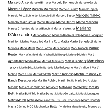
Marcelo Arce
Marcelo Domenech
Marcelo Birmajer
Marcelo García
Marcelo López
Marcelo Malmierca
Marcelo Peralta
Marcelo Pijachi
Marcelo Yakko
Marcelo Sasso
Marcelo Pérez Schneider
Marcelo Sali
Marcelo Yakko Group
Marco Denevi
Marco Machera
Marcia Deviaje
Mariano
Mariana Wenger
Marcos Cifuentes
Mariana Bianchini
D'Alessandro
Mariano Daneri
Mariano González Calo
Marian Rodríguez
Mario Benedetti
Marillion
Marina Masseilot
Marina Ruiz Matta
Mario
Markus
Mario Mátar
Morones
Mario Patrón
Mark Knopfler
Mark Trueack
Reuter
Martin
Mark Wingfield
Mark Wingfield Group
Marlene Dietrich
Martiniano
Agharta Diaz
Martin Freiberg
Martin Barre
Martin Etcheverry
Tanoni
Martín Lozano
Martín
Martín Diaz
Martín Gardella
Martín Miconi
Martín Reinoso
Martín Reinoso y la
Molina
Martín Neri
Martín Pedretti
Banda Desesperada
Martín Robbio
Martín Teglia
María Eva Albistur
Matías
Masada
Mask of Confidence
Mato Ruiz
Massacre
Matt Malley
Betti
Matías Betti Trío
Matías Damat
Matías Gonzalez
Matías Menarguez
Matías Merelli
Matías Merelli and the Titu Cusi Experience
Mauro Conforti
Mechanical Butterfly
Menos es
Mayra Dómine
MCC
Melina Moguilevsky