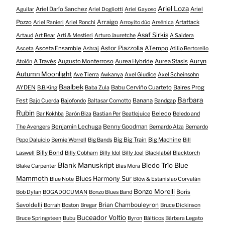
Ariel Loza
Ariel Darío Sanchez
Ariel
Aguilar
Ariel Dogliotti
Ariel Gayoso
Pozzo
Arraigo
Artattack
Ariel Ranieri
Ariel Ronchi
Arroyito dúo
Arsénica
Asaf Sirkis
Artaud
Art Bear
Arti & Mestieri
Arturo Jauretche
A Saidera
Astor Piazzolla
Asceta Ensamble
ATempo
Asceta
Ashraj
Atilio Bertorello
Auryn
A Través
Augusto Monterroso
Aurea Hybride
Aurea Stasis
Atolón
Autumn Moonlight
Ave Tierra
Awkanya
Axel Giudice
Axel Scheinsohn
Baalbek
AYDEN
Babu Cerviño Cuarteto
Baires Prog
B.B.King
Baba Zula
Barbara
Fest
Banana
Bajo Cuerda
Bajofondo
Baltasar Comotto
Bandgap
Rubin
Beledo
Bar Kokhba
Barón Biza
Bastian Per
Beatlejuice
Beledo and
Benjamin Lechuga
Benny Goodman
The Avengers
Bernardo Alza
Bernardo
Big Big Train
Big Machine
Pepo Daluicio
Bernie Worrell
Big Bands
Bill
Billy Bond
Laswell
Billy Cobham
Billy Idol
Billy Joel
Blacklabél
Blacktorch
Blank Manuskript
Bledo Trío
Blue
Blake Carpenter
Blas Mora
Mammoth
Blues Harmony Sur
Blue Note
Blöw & Estanislao Corvalán
Bonzo Morelli
Boris
Bob Dylan
BOGADOCUMAN
Bonzo Blues Band
Savoldelli
Brian Chambouleyron
Borrah
Boston
Bregar
Bruce Dickinson
Buceador Voltio
Bruce Springsteen
Bubu
Byron
Bálticos
Bárbara Legato