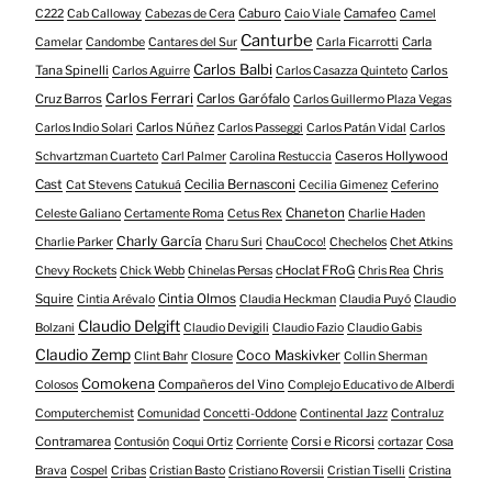
Caburo
Camafeo
C222
Cab Calloway
Cabezas de Cera
Caio Viale
Camel
Canturbe
Carla
Camelar
Candombe
Cantares del Sur
Carla Ficarrotti
Carlos Balbi
Tana Spinelli
Carlos
Carlos Aguirre
Carlos Casazza Quinteto
Carlos Ferrari
Cruz Barros
Carlos Garófalo
Carlos Guillermo Plaza Vegas
Carlos Núñez
Carlos Indio Solari
Carlos Passeggi
Carlos Patán Vidal
Carlos
Caseros Hollywood
Schvartzman Cuarteto
Carl Palmer
Carolina Restuccia
Cast
Cecilia Bernasconi
Cat Stevens
Catukuá
Cecilia Gimenez
Ceferino
Chaneton
Celeste Galiano
Certamente Roma
Cetus Rex
Charlie Haden
Charly García
Charlie Parker
Charu Suri
ChauCoco!
Chechelos
Chet Atkins
cHoclat FRoG
Chris
Chevy Rockets
Chick Webb
Chinelas Persas
Chris Rea
Squire
Cintia Olmos
Cintia Arévalo
Claudia Heckman
Claudia Puyó
Claudio
Claudio Delgift
Bolzani
Claudio Devigili
Claudio Fazio
Claudio Gabis
Claudio Zemp
Coco Maskivker
Clint Bahr
Closure
Collin Sherman
Comokena
Compañeros del Vino
Colosos
Complejo Educativo de Alberdi
Computerchemist
Comunidad
Concetti-Oddone
Continental Jazz
Contraluz
Contramarea
Corsi e Ricorsi
Contusión
Coqui Ortiz
Corriente
cortazar
Cosa
Brava
Cospel
Cribas
Cristian Basto
Cristiano Roversii
Cristian Tiselli
Cristina