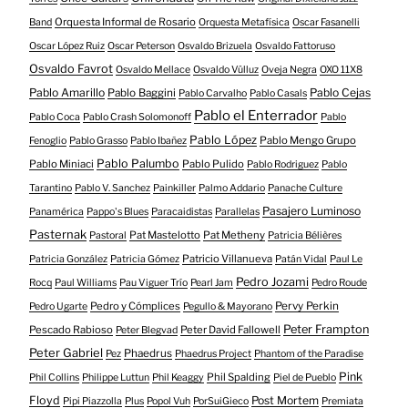
Orquesta Informal de Rosario
Band
Orquesta Metafísica
Oscar Fasanelli
Oscar López Ruiz
Oscar Peterson
Osvaldo Brizuela
Osvaldo Fattoruso
Osvaldo Favrot
Osvaldo Mellace
Osvaldo Vülluz
Oveja Negra
OXO 11X8
Pablo Amarillo
Pablo Cejas
Pablo Baggini
Pablo Carvalho
Pablo Casals
Pablo el Enterrador
Pablo Coca
Pablo Crash Solomonoff
Pablo
Pablo López
Pablo Mengo Grupo
Fenoglio
Pablo Grasso
Pablo Ibañez
Pablo Palumbo
Pablo Miniaci
Pablo Pulido
Pablo Rodriguez
Pablo
Tarantino
Pablo V. Sanchez
Painkiller
Palmo Addario
Panache Culture
Pasajero Luminoso
Panamérica
Pappo's Blues
Paracaidistas
Parallelas
Pasternak
Pat Mastelotto
Pat Metheny
Pastoral
Patricia Bélières
Patricio Villanueva
Patricia González
Patricia Gómez
Patán Vidal
Paul Le
Pedro Jozami
Rocq
Paul Williams
Pau Viguer Trío
Pearl Jam
Pedro Roude
Pedro y Cómplices
Pervy Perkin
Pedro Ugarte
Pegullo & Mayorano
Peter Frampton
Pescado Rabioso
Peter David Fallowell
Peter Blegvad
Peter Gabriel
Phaedrus
Pez
Phaedrus Project
Phantom of the Paradise
Pink
Phil Spalding
Phil Collins
Philippe Luttun
Phil Keaggy
Piel de Pueblo
Floyd
Post Mortem
Pipi Piazzolla
Plus
Popol Vuh
PorSuiGieco
Premiata