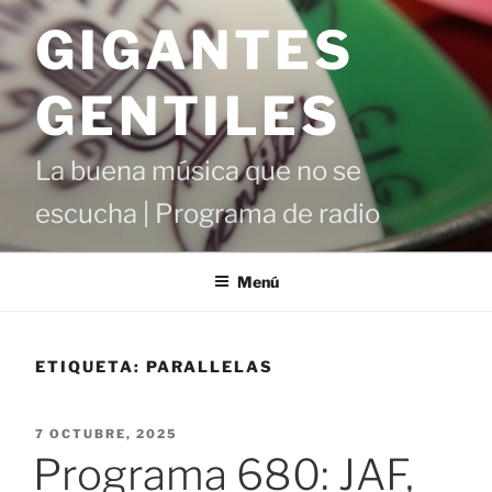
Saltar
GIGANTES
al
contenido
GENTILES
La buena música que no se
escucha | Programa de radio
Menú
ETIQUETA:
PARALLELAS
PUBLICADO
7 OCTUBRE, 2025
EL
Programa 680: JAF,