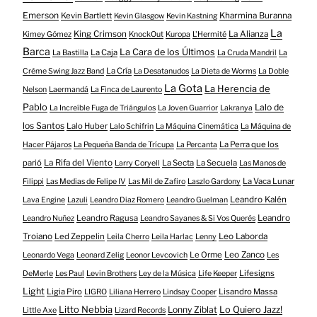
Emerson
Kevin Bartlett
Kharmina Buranna
Kevin Glasgow
Kevin Kastning
La
King Crimson
La Alianza
Kimey Gómez
KnockOut
Kuropa
L'Hermité
Barca
La Cara de los Últimos
La Caja
La Bastilla
La Cruda Mandril
La
La Cría
Créme Swing Jazz Band
La Desatanudos
La Dieta de Worms
La Doble
La Gota
La Herencia de
Nelson
Laermandá
La Finca de Laurento
Pablo
Lalo de
La Increíble Fuga de Triángulos
La Joven Guarrior
Lakranya
los Santos
Lalo Huber
Lalo Schifrin
La Máquina Cinemática
La Máquina de
La Perra que los
Hacer Pájaros
La Pequeña Banda de Trícupa
La Percanta
parió
La Rifa del Viento
La Secta
La Secuela
Larry Coryell
Las Manos de
La Vaca Lunar
Filippi
Las Medias de Felipe IV
Las Mil de Zafiro
Laszlo Gardony
Leandro Kalén
Lava Engine
Lazuli
Leandro Diaz Romero
Leandro Guelman
Leandro Ragusa
Leandro
Leandro Nuñez
Leandro Sayanes & Si Vos Querés
Troiano
Led Zeppelin
Leo Laborda
Leila Cherro
Leila Harlac
Lenny
Le Orme
Leo Zanco
Leonardo Vega
Leonard Zelig
Leonor Levcovich
Les
Lifesigns
DeMerle
Les Paul
Levin Brothers
Ley de la Música
Life Keeper
Light
Ligia Piro
Lisandro Massa
LIGRO
Liliana Herrero
Lindsay Cooper
Litto Nebbia
Lonny Ziblat
Lo Quiero Jazz!
Little Axe
Lizard Records