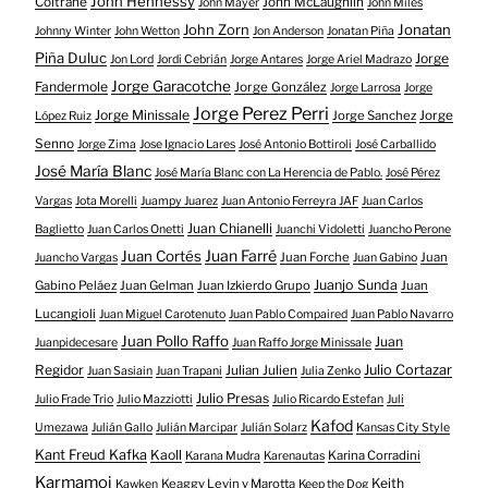
John Hennessy
Coltrane
John McLaughlin
John Mayer
John Miles
John Zorn
Jonatan
Johnny Winter
John Wetton
Jon Anderson
Jonatan Piña
Piña Duluc
Jorge
Jon Lord
Jordi Cebrián
Jorge Antares
Jorge Ariel Madrazo
Jorge Garacotche
Fandermole
Jorge González
Jorge Larrosa
Jorge
Jorge Perez Perri
Jorge Minissale
Jorge Sanchez
Jorge
López Ruiz
Senno
Jorge Zima
Jose Ignacio Lares
José Antonio Bottiroli
José Carballido
José María Blanc
José María Blanc con La Herencia de Pablo.
José Pérez
Vargas
Jota Morelli
Juampy Juarez
Juan Antonio Ferreyra JAF
Juan Carlos
Juan Chianelli
Baglietto
Juan Carlos Onetti
Juanchi Vidoletti
Juancho Perone
Juan Farré
Juan Cortés
Juan Forche
Juan
Juancho Vargas
Juan Gabino
Juanjo Sunda
Gabino Peláez
Juan Gelman
Juan Izkierdo Grupo
Juan
Lucangioli
Juan Miguel Carotenuto
Juan Pablo Compaired
Juan Pablo Navarro
Juan Pollo Raffo
Juan
Juanpidecesare
Juan Raffo Jorge Minissale
Regidor
Julio Cortazar
Julian Julien
Juan Sasiain
Juan Trapani
Julia Zenko
Julio Presas
Julio Frade Trio
Julio Mazziotti
Julio Ricardo Estefan
Juli
Kafod
Umezawa
Julián Gallo
Julián Marcipar
Julián Solarz
Kansas City Style
Kant Freud Kafka
Kaoll
Karina Corradini
Karana Mudra
Karenautas
Karmamoi
Keith
Keaggy Levin y Marotta
Kawken
Keep the Dog