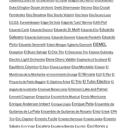
Dr. Dambred
Dragón de Hierro
Druckfarben
Caballos y una Flor
Dr. Hyde
Dusan Jevtovic
Dúo Crusat
Duke Ellington
Dwiki Dharmawan
Décima
Fernández
Dúo Desalma
Dúo Souto Volpini
Dúo Veza
Dúo Íscaro Lazo
E.C.O.S.
Earswideopen
Edgar De Sola
Edgardo "Lalo" Barrios
Edith Piaf
Eduardo
Eduardo Di Melfi
Eduardo Carbi
Eduardo Dezorzi
Eduardo Elia
Galeano
Eduardo
Eduardo Galimany
Eduardo Giannini
Eduardo Pandolfo
EIEMEL
Pinto
Eduardo Serenelli
Edwin Morgan
Egberto Gismonti
El Buen Salvaje
El Che Trío
Ekseption
El Descanso Trío
Eleanor Dubinsky
Electric Light Orchestra
Elena Otero Valdés
El
Elephants of Scotland
Equilibrio Cósmico
Elisa Montaldo
El Faro
Eliana Lardone
Eliseon
El
El Nirvana
Mentiroso de la Montanha
el movimiento Grunge
ELO
El Pez
El
El Tubo Elástico
El Trío
Proyecto de Pablo Baggini
El Séptimo Árbol
El
Emerson Lake and Palmer
ángulo de la estrella
Emanuel Bonaccorso
Empyrica
Ennio Morricone
Emmett Chapman
EncontrArte Musical
Enrique Anderson Imbert
Enrique Peña
Ensamble de
Enrique Llopis
Enso
Guitarras de La Plata
Ensamble de Guitarras de Rosario
Entek
EPN
Eric Clapton
Ernesto Fucile
Ernesto
Trío
Ernesto Hermoza
Ernesto Jodos
Escritores y
Escalera
Sábato
Escalera Banda
Erni Vidal
Escribir: