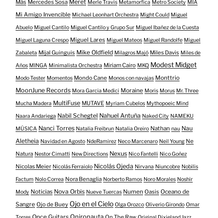
Meret
Más
Mercedes Sosa
Merle Travis
Metamorfica
Metro Society
MIA
Mi Amigo Invencible
Michael Leonhart Orchestra
Might Could
Miguel
Abuelo
Miguel Cantilo
Miguel Cantilo y Grupo Sur
Miguel Ibañez de la Cuesta
Miguel Lares
Miguel Laguna Crespo
Miguel Mateos
Miguel Randolfe
Miguel
Mike Oldfield
Mijal Guinguis
Miles Davis
Zabaleta
Milagros Majó
Miles de
Modest Midget
Miriam Cairo
Años
MINGA
Minimalista Orchestra
MKQ
Mondo Cane
Monttrio
Modo Tester
Momentos
Monos con navajas
MoonJune Records
Moraine
Mora Garcia Medici
Moris
Morus
Mr. Three
MultiFuse
MUTAVE
Mucha Madera
Myriam Cubelos
Mythopoeic Mind
Nabil Schegtel
Nahuel Antuña
Naara Andariega
Naked City
NAMEKU
Nanci Torres
Nau
Nathan
MÚSICA
Natalia Freibrun
Natalia Oreiro
nau
Aletheia
Ne
Navidad en Agosto
NdeRamirez
Neco Marcenaro
Neil Young
Nexus
Natura
Nestor Cimatti
New Directions
Nico Fantelli
Nico Goñez
Nicolás Ojeda
Nicolas Meier
Nicolás Ferraiolo
Nirvana
Niuncobre
Nobilis
Nora Benaglia
Factum
Nolo Correa
Norberto Ramos
Noro Morales
Noshir
Nova Orbis
Noticias
Numen
Oasis
Oceano de
Mody
Nueve Tuercas
Ojo en el Cielo
Sangre
Ojo de Buey
Olga Orozco
Oliverio Girondo
Omar
Onironauta
Once Guitars
On The Raw
Torres
Original Dixieland Jazz