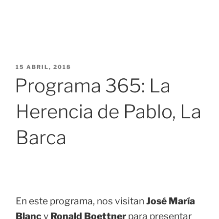
PUBLICADO
15 ABRIL, 2018
EL
Programa 365: La
Herencia de Pablo, La
Barca
En este programa, nos visitan
José María
Blanc
y
Ronald Boettner
para presentar