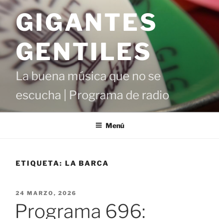
Saltar
GIGANTES
al
contenido
GENTILES
La buena música que no se
escucha | Programa de radio
Menú
ETIQUETA:
LA BARCA
PUBLICADO
24 MARZO, 2026
EL
Programa 696: