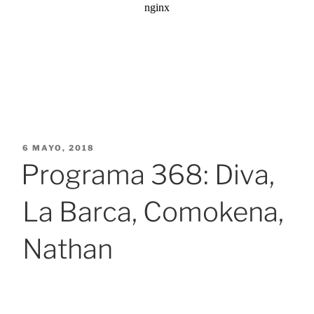
PUBLICADO
6 MAYO, 2018
EL
Programa 368: Diva,
La Barca, Comokena,
Nathan