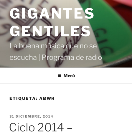
Saltar
GIGANTES
al
contenido
GENTILES
La buena música que no se
escucha | Programa de radio
Menú
ETIQUETA:
ABWH
PUBLICADO
31 DICIEMBRE, 2014
EL
Ciclo 2014 –