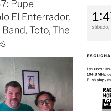
7: Pupe
1
4
lo El Enterrador,
e Band, Toto, The
sábado, 
es
ESCUCHA
Los lunes a las
104.3 MHz.
de
Pulsá
play
y es