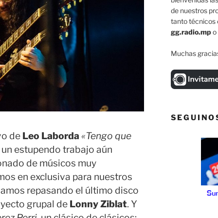
de nuestros pr
tanto técnicos 
gg.radio.mp
o
Muchas gracias
SEGUINO
vo de
Leo Laborda
«Tengo que
, un estupendo trabajo aún
cionado de músicos muy
mos en exclusiva para nuestros
amos repasando el último disco
royecto grupal de
Lonny Ziblat
. Y
rez Perri,
un clásico de clásicos: