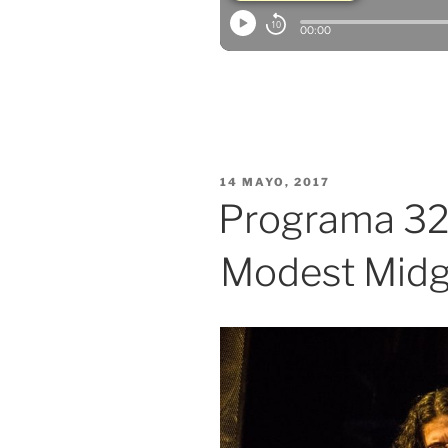
PUBLICADO
14 MAYO, 2017
EL
Programa 321
Modest Midg