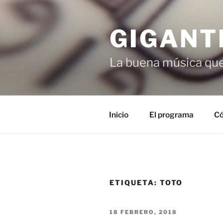
Saltar
al
GIGANT
contenido
La buena música que
Inicio
El programa
Có
ETIQUETA:
TOTO
PUBLICADO
18 FEBRERO, 2018
EL