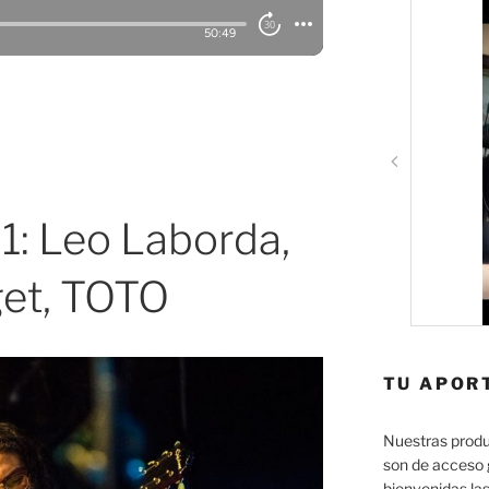
: Leo Laborda,
et, TOTO
TU APOR
Nuestras produ
son de acceso 
bienvenidas las