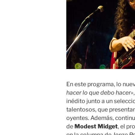
En este programa, lo nue
hacer lo que debo hacer»
inédito junto a un selec
talentosos, que presenta
oyentes. Además, continu
de
Modest Midget
, el p
en la columna de
Jorge Pe