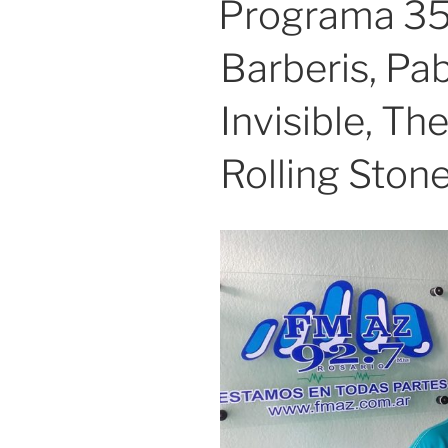
Programa 35
Barberis, Pab
Invisible, Th
Rolling Ston