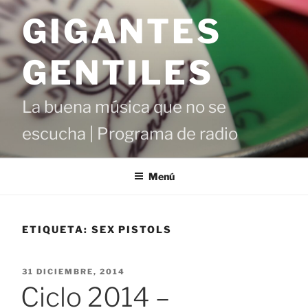
Saltar
GIGANTES
al
contenido
GENTILES
La buena música que no se
escucha | Programa de radio
Menú
ETIQUETA:
SEX PISTOLS
PUBLICADO
31 DICIEMBRE, 2014
EL
Ciclo 2014 –