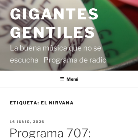
Saltar
GIGANTES
al
contenido
GENTILES
La buena música que no se
escucha | Programa de radio
Menú
ETIQUETA:
EL NIRVANA
PUBLICADO
16 JUNIO, 2026
EL
Programa 707: