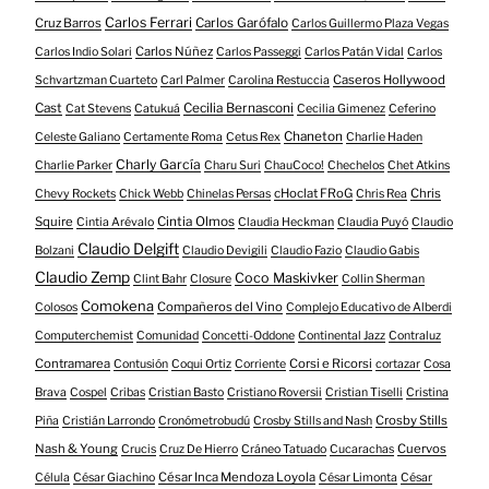
Carlos Ferrari
Cruz Barros
Carlos Garófalo
Carlos Guillermo Plaza Vegas
Carlos Núñez
Carlos Indio Solari
Carlos Passeggi
Carlos Patán Vidal
Carlos
Caseros Hollywood
Schvartzman Cuarteto
Carl Palmer
Carolina Restuccia
Cast
Cecilia Bernasconi
Cat Stevens
Catukuá
Cecilia Gimenez
Ceferino
Chaneton
Celeste Galiano
Certamente Roma
Cetus Rex
Charlie Haden
Charly García
Charlie Parker
Charu Suri
ChauCoco!
Chechelos
Chet Atkins
cHoclat FRoG
Chris
Chevy Rockets
Chick Webb
Chinelas Persas
Chris Rea
Squire
Cintia Olmos
Cintia Arévalo
Claudia Heckman
Claudia Puyó
Claudio
Claudio Delgift
Bolzani
Claudio Devigili
Claudio Fazio
Claudio Gabis
Claudio Zemp
Coco Maskivker
Clint Bahr
Closure
Collin Sherman
Comokena
Compañeros del Vino
Colosos
Complejo Educativo de Alberdi
Computerchemist
Comunidad
Concetti-Oddone
Continental Jazz
Contraluz
Contramarea
Corsi e Ricorsi
Contusión
Coqui Ortiz
Corriente
cortazar
Cosa
Brava
Cospel
Cribas
Cristian Basto
Cristiano Roversii
Cristian Tiselli
Cristina
Crosby Stills
Piña
Cristián Larrondo
Cronómetrobudú
Crosby Stills and Nash
Nash & Young
Cuervos
Crucis
Cruz De Hierro
Cráneo Tatuado
Cucarachas
César Inca Mendoza Loyola
Célula
César Giachino
César Limonta
César