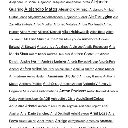
Alejandro
Alejandro Bruschini
Alejandro Casquero
Alejandro Correa
Alejandro Matos
Guarino
Alejandro Miniaci
Alejandro Miniaci
Ale Torriggino
Guitar Loops
Alejandro Schanzenbach
Alejandro Suarez
Ale
Alfonso Vidales
Zar
Alfa Sintesis
Alfed Mueller
Alfons Wohlmuth
Alfred
Allan Holdsworth
Hunter
Aline Meyer
Alison O​’​Donnell
Allan Reed
Allen
All That Music
Alma Kala
Almendra
Toussaint
Alma y Vida
Aloras-
Altablanca
Ana
Aluziney
Baltuzzi
Al Stewart
Alvin Lee
Analía Rosenberg
María Shua
Andrea Gonzalez
Andre
Anam Keltoi
Andrea De Nardi
André Perim
Andrés Ludmer
Dinuth
Andrés Rexach Group
Andrés Ruiz
Anfora
Anibal Acuaro
Anenbi
Anibal Troilo
Anielka
Anima
Anima Mundi
Animatone
Anonimus Big Band
Annie Haslam
Anthony Garone
Anthony
Antihéroe
Antonio Viñayo y la
Moore
Anthony Phillips
Antonin Artaud
Anton Roolaart
Logia de Músicos Asintomáticos
Anton Roolart
Anublar
AppleSmellColour
Cetro
Anónimo Japonés
AOR
Aphrodite's Child
Aquelarre
Arbatel
Arcabuz
Arc Of Life
Argovia
Ariadna Project
Ariel
Ariel Loza
Ariel Darío Sanchez
Ariel
Aguilar
Ariel Dogliotti
Ariel Gayoso
Pozzo
Arraigo
Artattack
Ariel Ranieri
Ariel Ronchi
Arroyito dúo
Arsénica