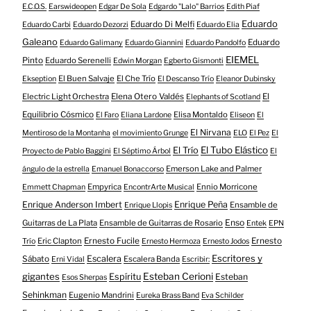
E.C.O.S.
Earswideopen
Edgar De Sola
Edgardo "Lalo" Barrios
Edith Piaf
Eduardo
Eduardo Di Melfi
Eduardo Carbi
Eduardo Dezorzi
Eduardo Elia
Galeano
Eduardo
Eduardo Galimany
Eduardo Giannini
Eduardo Pandolfo
EIEMEL
Pinto
Eduardo Serenelli
Edwin Morgan
Egberto Gismonti
El Buen Salvaje
El Che Trío
Ekseption
El Descanso Trío
Eleanor Dubinsky
Electric Light Orchestra
Elena Otero Valdés
El
Elephants of Scotland
Equilibrio Cósmico
Elisa Montaldo
El Faro
Eliana Lardone
Eliseon
El
El Nirvana
Mentiroso de la Montanha
el movimiento Grunge
ELO
El Pez
El
El Tubo Elástico
El Trío
Proyecto de Pablo Baggini
El Séptimo Árbol
El
Emerson Lake and Palmer
ángulo de la estrella
Emanuel Bonaccorso
Empyrica
Ennio Morricone
Emmett Chapman
EncontrArte Musical
Enrique Anderson Imbert
Enrique Peña
Ensamble de
Enrique Llopis
Enso
Guitarras de La Plata
Ensamble de Guitarras de Rosario
Entek
EPN
Eric Clapton
Ernesto Fucile
Ernesto
Trío
Ernesto Hermoza
Ernesto Jodos
Escritores y
Escalera
Sábato
Escalera Banda
Erni Vidal
Escribir:
gigantes
Esteban Cerioni
Espíritu
Esteban
Esos Sherpas
Sehinkman
Eugenio Mandrini
Eureka Brass Band
Eva Schilder