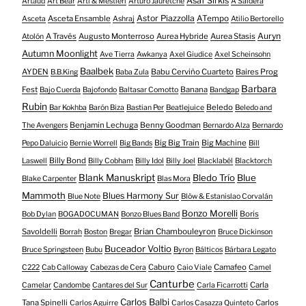
Asaf Sirkis
Artaud
Art Bear
Arti & Mestieri
Arturo Jauretche
A Saidera
Astor Piazzolla
Asceta Ensamble
ATempo
Asceta
Ashraj
Atilio Bertorello
Auryn
A Través
Augusto Monterroso
Aurea Hybride
Aurea Stasis
Atolón
Autumn Moonlight
Ave Tierra
Awkanya
Axel Giudice
Axel Scheinsohn
Baalbek
AYDEN
Babu Cerviño Cuarteto
Baires Prog
B.B.King
Baba Zula
Barbara
Fest
Banana
Bajo Cuerda
Bajofondo
Baltasar Comotto
Bandgap
Rubin
Beledo
Bar Kokhba
Barón Biza
Bastian Per
Beatlejuice
Beledo and
Benjamin Lechuga
Benny Goodman
The Avengers
Bernardo Alza
Bernardo
Big Big Train
Big Machine
Pepo Daluicio
Bernie Worrell
Big Bands
Bill
Billy Bond
Laswell
Billy Cobham
Billy Idol
Billy Joel
Blacklabél
Blacktorch
Blank Manuskript
Bledo Trío
Blue
Blake Carpenter
Blas Mora
Mammoth
Blues Harmony Sur
Blue Note
Blöw & Estanislao Corvalán
Bonzo Morelli
Boris
Bob Dylan
BOGADOCUMAN
Bonzo Blues Band
Savoldelli
Brian Chambouleyron
Borrah
Boston
Bregar
Bruce Dickinson
Buceador Voltio
Bruce Springsteen
Bubu
Byron
Bálticos
Bárbara Legato
Caburo
Camafeo
C222
Cab Calloway
Cabezas de Cera
Caio Viale
Camel
Canturbe
Carla
Camelar
Candombe
Cantares del Sur
Carla Ficarrotti
Carlos Balbi
Tana Spinelli
Carlos
Carlos Aguirre
Carlos Casazza Quinteto