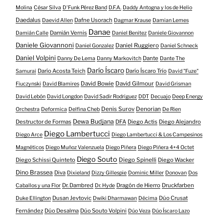
Molina
César Silva
D'Funk Pérez Band
D.F.A.
Daddy Antogna y los de Helio
Daedalus
Dafne Usorach
Daevid Allen
Dagmar Krause
Damian Lemes
Danae
Damián Vernis
Damián Calle
Daniel Benitez
Daniele Giovannon
Daniele Giovannoni
Daniel Ruggiero
Daniel Gonzalez
Daniel Schneck
Daniel Volpini
Dante
Danny De Lema
Danny Markovitch
Dante The
Darío Íscaro
Darío Acosta Teich
Darío Íscaro Trío
Samurai
David "Fuze"
David Bowie
David Gilmour
Fiuczynski
David Blamires
David Grisman
David Lebón
David Longdon
David Sadir Rodriguez
DDT
Decuajo
Deep Energy
Denis Surov
Denorian
Orchestra
Deformica
Delfina Cheb
De Rien
Dewa Budjana
Destructor de Formas
DFA
Diego Actis
Diego Alejandro
Diego Lambertucci
Diego Arce
Diego Lambertucci & Los Campesinos
Magnéticos
Diego Muñoz Valenzuela
Diego Piñera
Diego Piñera 4+4 Octet
Diego Souto
Diego Schissi Quinteto
Diego Spinelli
Diego Wacker
Dino Brassea
Diva
Dixieland
Dizzy Gillespie
Dominic Miller
Donovan
Dos
Dr. Dambred
Dragón de Hierro
Druckfarben
Caballos y una Flor
Dr. Hyde
Dusan Jevtovic
Dúo Crusat
Duke Ellington
Dwiki Dharmawan
Décima
Fernández
Dúo Desalma
Dúo Souto Volpini
Dúo Veza
Dúo Íscaro Lazo