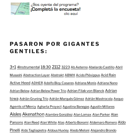
PASARON POR GIGANTES
GENTILES:
3+1
2112
18:30
4Instrumental
3223
Ab Aeterno
Abelardo Castillo
Abril
Acid Rain
Musashi
Abstraction Layer
Abstrakt
ABWH
Acido Pléxippus
Active Heed
ADHER
Adolfo Bioy Casares
Adriana Monis
Adriana Nano
Adrian
Adrian Filak von Blanck
Adrian Belew
Adrian Belew Power Trio
Iowa
Adrián Gruning Trío
Adrián Marqués Gómez
Adrián Mastrocola
Aequo
Agents of Mercy
Agharta Proyect
Agustina Banegas
Agustín Millares
Aisles
Akenathon
Alan
Alambre González
Alan Lomax
Alan Parker
Aldo
Parsons
Alan Reed
Alan White
Alas
Alberto Bonomi
Aldemaro Romero
Pinelli
Aldo Tagliapietra
Aldous Huxley
Aledo Meloni
Alejandro Brondo