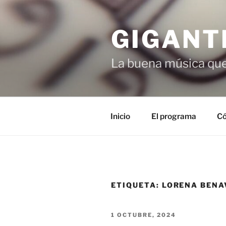
Saltar
al
GIGANT
contenido
La buena música que
Inicio
El programa
Có
ETIQUETA:
LORENA BENA
PUBLICADO
1 OCTUBRE, 2024
EL