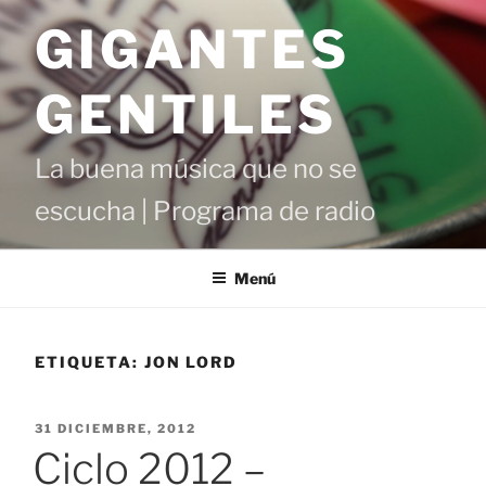
Saltar
GIGANTES
al
contenido
GENTILES
La buena música que no se
escucha | Programa de radio
Menú
ETIQUETA:
JON LORD
PUBLICADO
31 DICIEMBRE, 2012
EL
Ciclo 2012 –