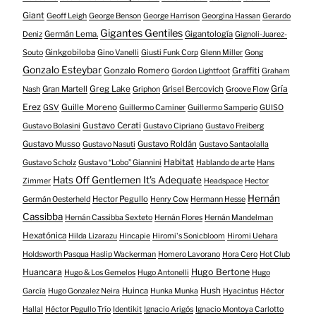
Giant
Geoff Leigh
George Benson
George Harrison
Georgina Hassan
Gerardo
Gigantes Gentiles
Germán Lema.
Gigantología
Deniz
Gignoli-Juarez-
Ginkgobiloba
Souto
Gino Vanelli
Giusti Funk Corp
Glenn Miller
Gong
Gonzalo Esteybar
Gonzalo Romero
Graffiti
Gordon Lightfoot
Graham
Gría
Gran Martell
Greg Lake
Grisel Bercovich
Nash
Griphon
Groove Flow
Erez
Guille Moreno
GSV
Guillermo Caminer
Guillermo Samperio
GUISO
Gustavo Cerati
Gustavo Bolasini
Gustavo Cipriano
Gustavo Freiberg
Gustavo Musso
Gustavo Roldán
Gustavo Nasuti
Gustavo Santaolalla
Habitat
Gustavo Scholz
Gustavo “Lobo” Giannini
Hablando de arte
Hans
Hats Off Gentlemen It's Adequate
Zimmer
Headspace
Hector
Hernán
Hector Pegullo
Germán Oesterheld
Henry Cow
Hermann Hesse
Cassibba
Hernán Cassibba Sexteto
Hernán Flores
Hernán Mandelman
Hexatónica
Hilda Lizarazu
Hincapie
Hiromi's Sonicbloom
Hiromi Uehara
Holdsworth Pasqua Haslip Wackerman
Homero Lavorano
Hora Cero
Hot Club
Huancara
Hugo Bertone
Hugo & Los Gemelos
Hugo Antonelli
Hugo
Huinca
Hush
García
Hugo Gonzalez Neira
Hunka Munka
Hyacintus
Héctor
Hallal
Héctor Pegullo Trío
Identikit
Ignacio Arigós
Ignacio Montoya Carlotto