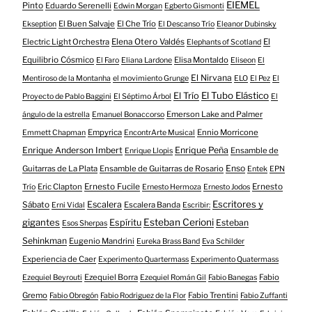
EIEMEL
Pinto
Eduardo Serenelli
Edwin Morgan
Egberto Gismonti
El Buen Salvaje
El Che Trío
Ekseption
El Descanso Trío
Eleanor Dubinsky
Electric Light Orchestra
Elena Otero Valdés
El
Elephants of Scotland
Equilibrio Cósmico
Elisa Montaldo
El Faro
Eliana Lardone
Eliseon
El
El Nirvana
Mentiroso de la Montanha
el movimiento Grunge
ELO
El Pez
El
El Tubo Elástico
El Trío
Proyecto de Pablo Baggini
El Séptimo Árbol
El
Emerson Lake and Palmer
ángulo de la estrella
Emanuel Bonaccorso
Empyrica
Ennio Morricone
Emmett Chapman
EncontrArte Musical
Enrique Anderson Imbert
Enrique Peña
Ensamble de
Enrique Llopis
Enso
Guitarras de La Plata
Ensamble de Guitarras de Rosario
Entek
EPN
Eric Clapton
Ernesto Fucile
Ernesto
Trío
Ernesto Hermoza
Ernesto Jodos
Escritores y
Escalera
Sábato
Escalera Banda
Erni Vidal
Escribir:
gigantes
Esteban Cerioni
Espíritu
Esteban
Esos Sherpas
Sehinkman
Eugenio Mandrini
Eureka Brass Band
Eva Schilder
Experiencia de Caer
Experimento Quartermass
Experimento Quatermass
Ezequiel Borra
Fabio
Ezequiel Beyrouti
Ezequiel Román Gil
Fabio Banegas
Gremo
Fabio Trentini
Fabio Obregón
Fabio Rodriguez de la Flor
Fabio Zuffanti