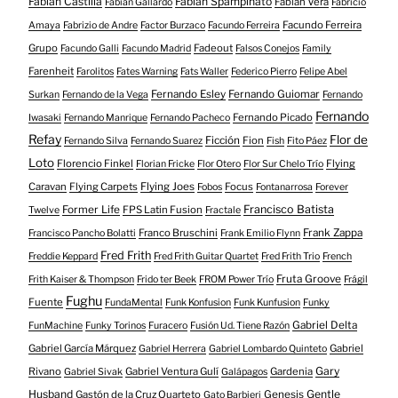
Fabián Castilla
Fabián Spampinato
Fabián Vera
Fabián Gallardo
Fabricio
Facundo Ferreira
Amaya
Fabrizio de Andre
Factor Burzaco
Facundo Ferreira
Grupo
Fadeout
Facundo Galli
Facundo Madrid
Falsos Conejos
Family
Farenheit
Farolitos
Fates Warning
Fats Waller
Federico Pierro
Felipe Abel
Fernando Esley
Fernando Guiomar
Surkan
Fernando de la Vega
Fernando
Fernando
Fernando Picado
Iwasaki
Fernando Manrique
Fernando Pacheco
Refay
Flor de
Ficción
Fion
Fernando Silva
Fernando Suarez
Fish
Fito Páez
Loto
Florencio Finkel
Flying
Florian Fricke
Flor Otero
Flor Sur Chelo Trío
Caravan
Flying Carpets
Flying Joes
Focus
Fobos
Fontanarrosa
Forever
Francisco Batista
Former Life
FPS Latin Fusion
Twelve
Fractale
Franco Bruschini
Frank Zappa
Francisco Pancho Bolatti
Frank Emilio Flynn
Fred Frith
Freddie Keppard
Fred Frith Guitar Quartet
Fred Frith Trio
French
Fruta Groove
Frith Kaiser & Thompson
Frido ter Beek
FROM Power Trío
Frágil
Fughu
Fuente
FundaMental
Funk Konfusion
Funk Kunfusion
Funky
Gabriel Delta
FunMachine
Funky Torinos
Furacero
Fusión Ud. Tiene Razón
Gabriel García Márquez
Gabriel
Gabriel Herrera
Gabriel Lombardo Quinteto
Gary
Rivano
Gabriel Ventura Gulí
Gardenia
Gabriel Sivak
Galápagos
Husband
Gentle
Gastón de la Cruz Quarteto
Genesis
Gato Barbieri