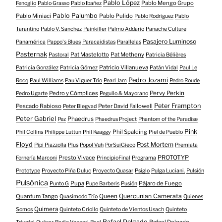
Pablo López
Pablo Mengo Grupo
Fenoglio
Pablo Grasso
Pablo Ibañez
Pablo Palumbo
Pablo Miniaci
Pablo Pulido
Pablo Rodriguez
Pablo
Tarantino
Pablo V. Sanchez
Painkiller
Palmo Addario
Panache Culture
Pasajero Luminoso
Panamérica
Pappo's Blues
Paracaidistas
Parallelas
Pasternak
Pat Mastelotto
Pat Metheny
Pastoral
Patricia Bélières
Patricio Villanueva
Patricia González
Patricia Gómez
Patán Vidal
Paul Le
Pedro Jozami
Rocq
Paul Williams
Pau Viguer Trío
Pearl Jam
Pedro Roude
Pedro y Cómplices
Pervy Perkin
Pedro Ugarte
Pegullo & Mayorano
Peter Frampton
Pescado Rabioso
Peter David Fallowell
Peter Blegvad
Peter Gabriel
Phaedrus
Pez
Phaedrus Project
Phantom of the Paradise
Pink
Phil Spalding
Phil Collins
Philippe Luttun
Phil Keaggy
Piel de Pueblo
Floyd
Post Mortem
Pipi Piazzolla
Plus
Popol Vuh
PorSuiGieco
Premiata
Presto Vivace
PROTOTYP
Fornería Marconi
PrincipioFinal
Programa
Prototype
Proyecto Piña Duluc
Proyecto Quasar
Psiglo
Pulga Luciani.
Pulsión
Pulsónica
Pupa
Pájaro de Fuego
Punto G
Pupe Barberis
Pusión
Quercunian Camerata
Quantum Tango
Queen
Quasimodo Trío
Quienes
Quimera
Somos
Quinteto Criollo
Quinteto de Vientos Usach
Quinteto
Rafael Delgado