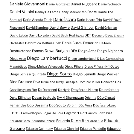
Daniele Giovannoni
Daniel Ruggiero
Daniel Gonzalez
Daniel Schneck
Daniel Volpini
Dante
Danny De Lema
Danny Markovitch
Dante The
Darío Íscaro
Darío Acosta Teich
Darío Íscaro Trío
Samurai
David "Fuze"
David Bowie
David Gilmour
Fiuczynski
David Blamires
David Grisman
David Lebón
David Longdon
David Sadir Rodriguez
DDT
Decuajo
Deep Energy
Denis Surov
Denorian
Orchestra
Deformica
Delfina Cheb
De Rien
Dewa Budjana
Destructor de Formas
DFA
Diego Actis
Diego Alejandro
Diego Lambertucci
Diego Arce
Diego Lambertucci & Los Campesinos
Magnéticos
Diego Muñoz Valenzuela
Diego Piñera
Diego Piñera 4+4 Octet
Diego Souto
Diego Schissi Quinteto
Diego Spinelli
Diego Wacker
Dino Brassea
Diva
Dixieland
Dizzy Gillespie
Dominic Miller
Donovan
Dos
Dr. Dambred
Dragón de Hierro
Druckfarben
Caballos y una Flor
Dr. Hyde
Dusan Jevtovic
Dúo Crusat
Duke Ellington
Dwiki Dharmawan
Décima
Fernández
Dúo Desalma
Dúo Souto Volpini
Dúo Veza
Dúo Íscaro Lazo
E.C.O.S.
Earswideopen
Edgar De Sola
Edgardo "Lalo" Barrios
Edith Piaf
Eduardo
Eduardo Di Melfi
Eduardo Carbi
Eduardo Dezorzi
Eduardo Elia
Galeano
Eduardo
Eduardo Galimany
Eduardo Giannini
Eduardo Pandolfo