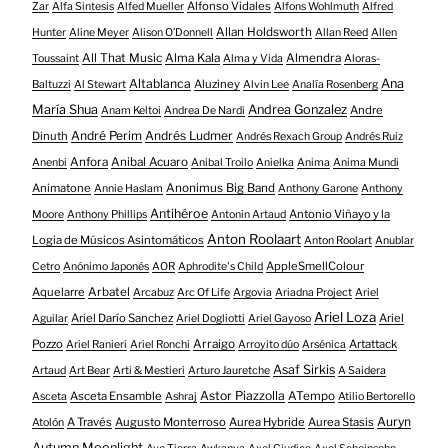
Alfonso Vidales
Zar
Alfa Sintesis
Alfed Mueller
Alfons Wohlmuth
Alfred
Allan Holdsworth
Hunter
Aline Meyer
Alison O​’​Donnell
Allan Reed
Allen
All That Music
Alma Kala
Almendra
Toussaint
Alma y Vida
Aloras-
Altablanca
Ana
Aluziney
Baltuzzi
Al Stewart
Alvin Lee
Analía Rosenberg
María Shua
Andrea Gonzalez
Andre
Anam Keltoi
Andrea De Nardi
André Perim
Andrés Ludmer
Dinuth
Andrés Rexach Group
Andrés Ruiz
Anfora
Anibal Acuaro
Anenbi
Anibal Troilo
Anielka
Anima
Anima Mundi
Animatone
Anonimus Big Band
Annie Haslam
Anthony Garone
Anthony
Antihéroe
Antonio Viñayo y la
Moore
Anthony Phillips
Antonin Artaud
Anton Roolaart
Logia de Músicos Asintomáticos
Anton Roolart
Anublar
AppleSmellColour
Cetro
Anónimo Japonés
AOR
Aphrodite's Child
Aquelarre
Arbatel
Arcabuz
Arc Of Life
Argovia
Ariadna Project
Ariel
Ariel Loza
Ariel Darío Sanchez
Ariel
Aguilar
Ariel Dogliotti
Ariel Gayoso
Pozzo
Arraigo
Artattack
Ariel Ranieri
Ariel Ronchi
Arroyito dúo
Arsénica
Asaf Sirkis
Artaud
Art Bear
Arti & Mestieri
Arturo Jauretche
A Saidera
Astor Piazzolla
Asceta Ensamble
ATempo
Asceta
Ashraj
Atilio Bertorello
Auryn
A Través
Augusto Monterroso
Aurea Hybride
Aurea Stasis
Atolón
Autumn Moonlight