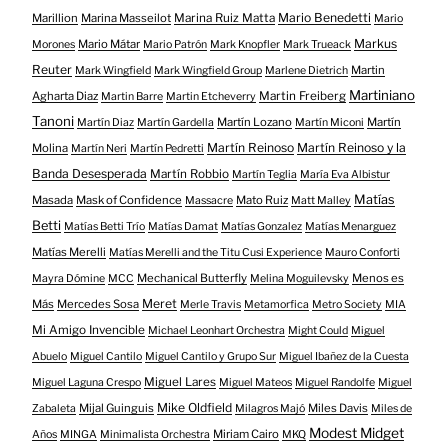
Mario Benedetti
Marillion
Marina Masseilot
Marina Ruiz Matta
Mario
Markus
Mario Mátar
Morones
Mario Patrón
Mark Knopfler
Mark Trueack
Reuter
Martin
Mark Wingfield
Mark Wingfield Group
Marlene Dietrich
Martiniano
Agharta Diaz
Martin Freiberg
Martin Barre
Martin Etcheverry
Tanoni
Martín Lozano
Martín
Martín Diaz
Martín Gardella
Martín Miconi
Martín Reinoso
Martín Reinoso y la
Molina
Martín Neri
Martín Pedretti
Banda Desesperada
Martín Robbio
Martín Teglia
María Eva Albistur
Matías
Masada
Mask of Confidence
Mato Ruiz
Massacre
Matt Malley
Betti
Matías Betti Trío
Matías Damat
Matías Gonzalez
Matías Menarguez
Matías Merelli
Matías Merelli and the Titu Cusi Experience
Mauro Conforti
Mechanical Butterfly
Menos es
Mayra Dómine
MCC
Melina Moguilevsky
Meret
Más
Mercedes Sosa
Merle Travis
Metamorfica
Metro Society
MIA
Mi Amigo Invencible
Michael Leonhart Orchestra
Might Could
Miguel
Abuelo
Miguel Cantilo
Miguel Cantilo y Grupo Sur
Miguel Ibañez de la Cuesta
Miguel Lares
Miguel Laguna Crespo
Miguel Mateos
Miguel Randolfe
Miguel
Mike Oldfield
Mijal Guinguis
Miles Davis
Zabaleta
Milagros Majó
Miles de
Modest Midget
Miriam Cairo
Años
MINGA
Minimalista Orchestra
MKQ