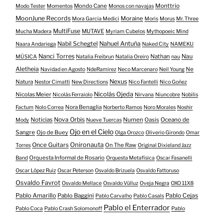
Mondo Cane
Monttrio
Modo Tester
Momentos
Monos con navajas
MoonJune Records
Moraine
Mora Garcia Medici
Moris
Morus
Mr. Three
MultiFuse
MUTAVE
Mucha Madera
Myriam Cubelos
Mythopoeic Mind
Nabil Schegtel
Nahuel Antuña
Naara Andariega
Naked City
NAMEKU
Nanci Torres
Nau
Nathan
MÚSICA
Natalia Freibrun
Natalia Oreiro
nau
Aletheia
Ne
Navidad en Agosto
NdeRamirez
Neco Marcenaro
Neil Young
Nexus
Natura
Nestor Cimatti
New Directions
Nico Fantelli
Nico Goñez
Nicolás Ojeda
Nicolas Meier
Nicolás Ferraiolo
Nirvana
Niuncobre
Nobilis
Nora Benaglia
Factum
Nolo Correa
Norberto Ramos
Noro Morales
Noshir
Nova Orbis
Noticias
Numen
Oasis
Oceano de
Mody
Nueve Tuercas
Ojo en el Cielo
Sangre
Ojo de Buey
Olga Orozco
Oliverio Girondo
Omar
Onironauta
Once Guitars
On The Raw
Torres
Original Dixieland Jazz
Orquesta Informal de Rosario
Band
Orquesta Metafísica
Oscar Fasanelli
Oscar López Ruiz
Oscar Peterson
Osvaldo Brizuela
Osvaldo Fattoruso
Osvaldo Favrot
Osvaldo Mellace
Osvaldo Vülluz
Oveja Negra
OXO 11X8
Pablo Amarillo
Pablo Cejas
Pablo Baggini
Pablo Carvalho
Pablo Casals
Pablo el Enterrador
Pablo Coca
Pablo Crash Solomonoff
Pablo