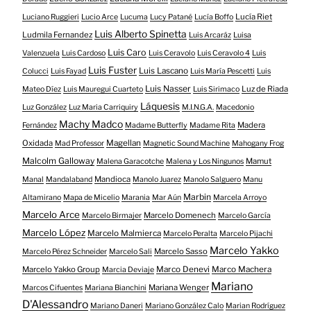
Lucía Riet
Luciano Ruggieri
Lucio Arce
Lucuma
Lucy Patané
Lucía Boffo
Luis Alberto Spinetta
Ludmila Fernandez
Luis Arcaráz
Luisa
Luis Caro
Valenzuela
Luis Cardoso
Luis Ceravolo
Luis Ceravolo 4
Luis
Luis Fuster
Luis Lascano
Colucci
Luis Fayad
Luis María Pescetti
Luis
Luis Nasser
Luz de Riada
Mateo Díez
Luis Mauregui Cuarteto
Luis Sirimaco
Láquesis
Luz González
Luz Maria Carriquiry
M.I.N.G.A.
Macedonio
Machy Madco
Madera
Fernández
Madame Butterfly
Madame Rita
Oxidada
Magellan
Mad Professor
Magnetic Sound Machine
Mahogany Frog
Malcolm Galloway
Mamut
Malena Garacotche
Malena y Los Ningunos
Mandioca
Manal
Mandalaband
Manolo Juarez
Manolo Salguero
Manu
Marbin
Altamirano
Mapa de Micelio
Marania
Mar Aún
Marcela Arroyo
Marcelo Arce
Marcelo Domenech
Marcelo Birmajer
Marcelo García
Marcelo López
Marcelo Malmierca
Marcelo Peralta
Marcelo Pijachi
Marcelo Yakko
Marcelo Sasso
Marcelo Pérez Schneider
Marcelo Sali
Marcelo Yakko Group
Marco Denevi
Marco Machera
Marcia Deviaje
Mariano
Mariana Wenger
Marcos Cifuentes
Mariana Bianchini
D'Alessandro
Mariano Daneri
Mariano González Calo
Marian Rodríguez