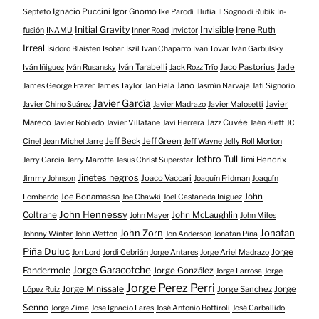
Ignacio Puccini
Igor Gnomo
Septeto
Ike Parodi
Illutia
Il Sogno di Rubik
In-
Initial Gravity
Invisible
Irene Ruth
fusión
INAMU
Inner Road
Invictor
Irreal
Isidoro Blaisten
Isobar
Iszil
Ivan Chaparro
Ivan Tovar
Iván Garbulsky
Iván Tarabelli
Jaco Pastorius
Jade
Iván Iñiguez
Iván Rusansky
Jack Rozz Trío
Jano
James George Frazer
James Taylor
Jan Fiala
Jasmín Narvaja
Jati Signorio
Javier García
Javier
Javier Chino Suárez
Javier Madrazo
Javier Malosetti
Mareco
Jazz Cuvée
Javier Robledo
Javier Villafañe
Javi Herrera
Jaén Kieff
JC
Jeff Beck
Jeff Green
Cinel
Jean Michel Jarre
Jeff Wayne
Jelly Roll Morton
Jethro Tull
Jimi Hendrix
Jerry Garcia
Jerry Marotta
Jesus Christ Superstar
Jinetes negros
Joaco Vaccari
Jimmy Johnson
Joaquín Fridman
Joaquín
Joe Bonamassa
John
Lombardo
Joe Chawki
Joel Castañeda Iñiguez
John Hennessy
Coltrane
John McLaughlin
John Mayer
John Miles
John Zorn
Jonatan
Johnny Winter
John Wetton
Jon Anderson
Jonatan Piña
Piña Duluc
Jorge
Jon Lord
Jordi Cebrián
Jorge Antares
Jorge Ariel Madrazo
Jorge Garacotche
Fandermole
Jorge González
Jorge Larrosa
Jorge
Jorge Perez Perri
Jorge Minissale
Jorge Sanchez
Jorge
López Ruiz
Senno
Jorge Zima
Jose Ignacio Lares
José Antonio Bottiroli
José Carballido