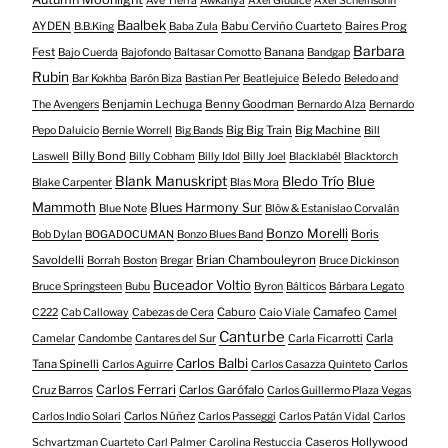
Ave Tierra
Awkanya
Axel Giudice
Axel Scheinsohn
Baalbek
AYDEN
Babu Cerviño Cuarteto
Baires Prog
B.B.King
Baba Zula
Barbara
Fest
Banana
Bajo Cuerda
Bajofondo
Baltasar Comotto
Bandgap
Rubin
Beledo
Bar Kokhba
Barón Biza
Bastian Per
Beatlejuice
Beledo and
Benjamin Lechuga
Benny Goodman
The Avengers
Bernardo Alza
Bernardo
Big Big Train
Big Machine
Pepo Daluicio
Bernie Worrell
Big Bands
Bill
Billy Bond
Laswell
Billy Cobham
Billy Idol
Billy Joel
Blacklabél
Blacktorch
Blank Manuskript
Bledo Trío
Blue
Blake Carpenter
Blas Mora
Mammoth
Blues Harmony Sur
Blue Note
Blöw & Estanislao Corvalán
Bonzo Morelli
Boris
Bob Dylan
BOGADOCUMAN
Bonzo Blues Band
Savoldelli
Brian Chambouleyron
Borrah
Boston
Bregar
Bruce Dickinson
Buceador Voltio
Bruce Springsteen
Bubu
Byron
Bálticos
Bárbara Legato
Caburo
Camafeo
C222
Cab Calloway
Cabezas de Cera
Caio Viale
Camel
Canturbe
Carla
Camelar
Candombe
Cantares del Sur
Carla Ficarrotti
Carlos Balbi
Tana Spinelli
Carlos
Carlos Aguirre
Carlos Casazza Quinteto
Carlos Ferrari
Cruz Barros
Carlos Garófalo
Carlos Guillermo Plaza Vegas
Carlos Núñez
Carlos Indio Solari
Carlos Passeggi
Carlos Patán Vidal
Carlos
Caseros Hollywood
Schvartzman Cuarteto
Carl Palmer
Carolina Restuccia