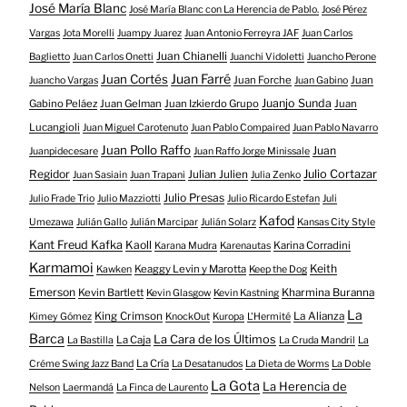
José María Blanc
José María Blanc con La Herencia de Pablo.
José Pérez
Vargas
Jota Morelli
Juampy Juarez
Juan Antonio Ferreyra JAF
Juan Carlos
Juan Chianelli
Baglietto
Juan Carlos Onetti
Juanchi Vidoletti
Juancho Perone
Juan Farré
Juan Cortés
Juan Forche
Juan
Juancho Vargas
Juan Gabino
Juanjo Sunda
Gabino Peláez
Juan Gelman
Juan Izkierdo Grupo
Juan
Lucangioli
Juan Miguel Carotenuto
Juan Pablo Compaired
Juan Pablo Navarro
Juan Pollo Raffo
Juan
Juanpidecesare
Juan Raffo Jorge Minissale
Regidor
Julio Cortazar
Julian Julien
Juan Sasiain
Juan Trapani
Julia Zenko
Julio Presas
Julio Frade Trio
Julio Mazziotti
Julio Ricardo Estefan
Juli
Kafod
Umezawa
Julián Gallo
Julián Marcipar
Julián Solarz
Kansas City Style
Kant Freud Kafka
Kaoll
Karina Corradini
Karana Mudra
Karenautas
Karmamoi
Keith
Keaggy Levin y Marotta
Kawken
Keep the Dog
Emerson
Kevin Bartlett
Kharmina Buranna
Kevin Glasgow
Kevin Kastning
La
King Crimson
La Alianza
Kimey Gómez
KnockOut
Kuropa
L'Hermité
Barca
La Cara de los Últimos
La Caja
La Bastilla
La Cruda Mandril
La
La Cría
Créme Swing Jazz Band
La Desatanudos
La Dieta de Worms
La Doble
La Gota
La Herencia de
Nelson
Laermandá
La Finca de Laurento