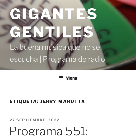
Saltar
GIGANTES
al
contenido
GENTILES
La buena música que no se
escucha | Programa de radio
Menú
ETIQUETA:
JERRY MAROTTA
PUBLICADO
27 SEPTIEMBRE, 2022
EL
Programa 551: