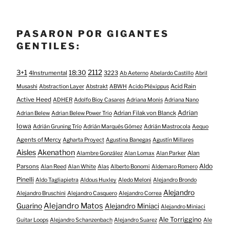
PASARON POR GIGANTES
GENTILES:
3+1
2112
18:30
4Instrumental
3223
Ab Aeterno
Abelardo Castillo
Abril
Acid Rain
Musashi
Abstraction Layer
Abstrakt
ABWH
Acido Pléxippus
Active Heed
ADHER
Adolfo Bioy Casares
Adriana Monis
Adriana Nano
Adrian
Adrian Filak von Blanck
Adrian Belew
Adrian Belew Power Trio
Iowa
Adrián Gruning Trío
Adrián Marqués Gómez
Adrián Mastrocola
Aequo
Agents of Mercy
Agharta Proyect
Agustina Banegas
Agustín Millares
Aisles
Akenathon
Alan
Alambre González
Alan Lomax
Alan Parker
Aldo
Parsons
Alan Reed
Alan White
Alas
Alberto Bonomi
Aldemaro Romero
Pinelli
Aldo Tagliapietra
Aldous Huxley
Aledo Meloni
Alejandro Brondo
Alejandro
Alejandro Bruschini
Alejandro Casquero
Alejandro Correa
Alejandro Matos
Guarino
Alejandro Miniaci
Alejandro Miniaci
Ale Torriggino
Guitar Loops
Alejandro Schanzenbach
Alejandro Suarez
Ale