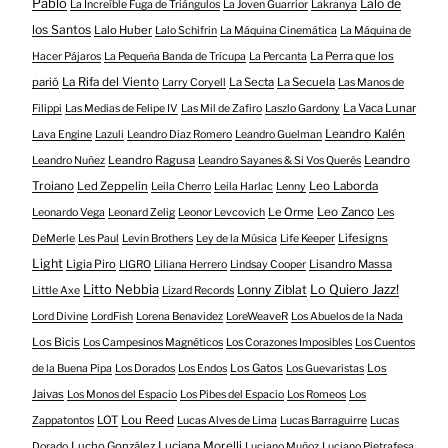
Pablo
Lalo de
La Increíble Fuga de Triángulos
La Joven Guarrior
Lakranya
los Santos
Lalo Huber
Lalo Schifrin
La Máquina Cinemática
La Máquina de
La Perra que los
Hacer Pájaros
La Pequeña Banda de Trícupa
La Percanta
parió
La Rifa del Viento
La Secta
La Secuela
Larry Coryell
Las Manos de
La Vaca Lunar
Filippi
Las Medias de Felipe IV
Las Mil de Zafiro
Laszlo Gardony
Leandro Kalén
Lava Engine
Lazuli
Leandro Diaz Romero
Leandro Guelman
Leandro Ragusa
Leandro
Leandro Nuñez
Leandro Sayanes & Si Vos Querés
Troiano
Led Zeppelin
Leo Laborda
Leila Cherro
Leila Harlac
Lenny
Le Orme
Leo Zanco
Leonardo Vega
Leonard Zelig
Leonor Levcovich
Les
Lifesigns
DeMerle
Les Paul
Levin Brothers
Ley de la Música
Life Keeper
Light
Ligia Piro
Lisandro Massa
LIGRO
Liliana Herrero
Lindsay Cooper
Litto Nebbia
Lonny Ziblat
Lo Quiero Jazz!
Little Axe
Lizard Records
Lord Divine
LordFish
Lorena Benavidez
LoreWeaveR
Los Abuelos de la Nada
Los Bicis
Los Campesinos Magnéticos
Los Corazones Imposibles
Los Cuentos
Los Gatos
Los
de la Buena Pipa
Los Dorados
Los Endos
Los Guevaristas
Jaivas
Los Monos del Espacio
Los Pibes del Espacio
Los Romeos
Los
LOT
Lou Reed
Zappatontos
Lucas Alves de Lima
Lucas Barraguirre
Lucas
Lucho González
Luciana Morelli
Dorado
Luciano Muñoz
Luciano Pietrafesa