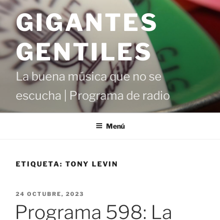
Saltar
GIGANTES
al
contenido
GENTILES
La buena música que no se
escucha | Programa de radio
Menú
ETIQUETA:
TONY LEVIN
PUBLICADO
24 OCTUBRE, 2023
EL
Programa 598: La