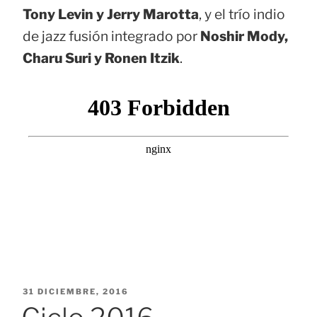
Tony Levin y Jerry Marotta
, y el trío indio
de jazz fusión integrado por
Noshir Mody,
Charu Suri y Ronen Itzik
.
PUBLICADO
31 DICIEMBRE, 2016
EL