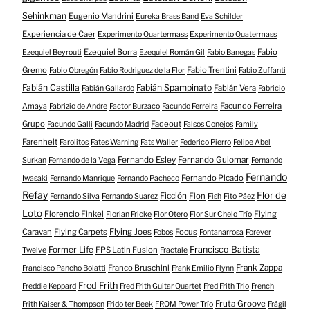
Sehinkman
Eugenio Mandrini
Eureka Brass Band
Eva Schilder
Experiencia de Caer
Experimento Quartermass
Experimento Quatermass
Ezequiel Borra
Fabio
Ezequiel Beyrouti
Ezequiel Román Gil
Fabio Banegas
Gremo
Fabio Trentini
Fabio Obregón
Fabio Rodriguez de la Flor
Fabio Zuffanti
Fabián Castilla
Fabián Spampinato
Fabián Vera
Fabián Gallardo
Fabricio
Facundo Ferreira
Amaya
Fabrizio de Andre
Factor Burzaco
Facundo Ferreira
Grupo
Fadeout
Facundo Galli
Facundo Madrid
Falsos Conejos
Family
Farenheit
Farolitos
Fates Warning
Fats Waller
Federico Pierro
Felipe Abel
Fernando Esley
Fernando Guiomar
Surkan
Fernando de la Vega
Fernando
Fernando
Fernando Picado
Iwasaki
Fernando Manrique
Fernando Pacheco
Refay
Flor de
Ficción
Fion
Fernando Silva
Fernando Suarez
Fish
Fito Páez
Loto
Florencio Finkel
Flying
Florian Fricke
Flor Otero
Flor Sur Chelo Trío
Caravan
Flying Carpets
Flying Joes
Focus
Fobos
Fontanarrosa
Forever
Francisco Batista
Former Life
FPS Latin Fusion
Twelve
Fractale
Franco Bruschini
Frank Zappa
Francisco Pancho Bolatti
Frank Emilio Flynn
Fred Frith
Freddie Keppard
Fred Frith Guitar Quartet
Fred Frith Trio
French
Fruta Groove
Frith Kaiser & Thompson
Frido ter Beek
FROM Power Trío
Frágil