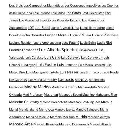
Los Bicis
Los Campesinos Magnéticos
Los Corazones Imposibles
Los Cuentos
Los Gatos
Los
de la Buena Pipa
Los Dorados
Los Endos
Los Guevaristas
Jaivas
Los Monos del Espacio
Los Pibes del Espacio
Los Romeos
Los
LOT
Lou Reed
Zappatontos
Lucas Alves de Lima
Lucas Barraguirre
Lucas
Lucho González
Luciana Morelli
Dorado
Luciano Muñoz
Luciano Pietrafesa
Lucía Riet
Luciano Ruggieri
Lucio Arce
Lucuma
Lucy Patané
Lucía Boffo
Luis Alberto Spinetta
Ludmila Fernandez
Luis Arcaráz
Luisa
Luis Caro
Valenzuela
Luis Cardoso
Luis Ceravolo
Luis Ceravolo 4
Luis
Luis Fuster
Luis Lascano
Colucci
Luis Fayad
Luis María Pescetti
Luis
Luis Nasser
Luz de Riada
Mateo Díez
Luis Mauregui Cuarteto
Luis Sirimaco
Láquesis
Luz González
Luz Maria Carriquiry
M.I.N.G.A.
Macedonio
Machy Madco
Madera
Fernández
Madame Butterfly
Madame Rita
Oxidada
Magellan
Mad Professor
Magnetic Sound Machine
Mahogany Frog
Malcolm Galloway
Mamut
Malena Garacotche
Malena y Los Ningunos
Mandioca
Manal
Mandalaband
Manolo Juarez
Manolo Salguero
Manu
Marbin
Altamirano
Mapa de Micelio
Marania
Mar Aún
Marcela Arroyo
Marcelo Arce
Marcelo Domenech
Marcelo Birmajer
Marcelo García