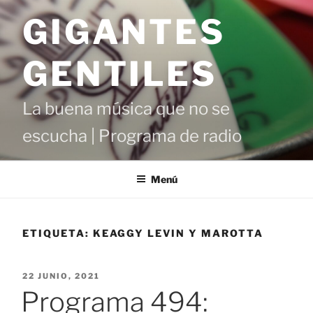
Saltar
GIGANTES
al
contenido
GENTILES
La buena música que no se
escucha | Programa de radio
Menú
ETIQUETA:
KEAGGY LEVIN Y MAROTTA
PUBLICADO
22 JUNIO, 2021
EL
Programa 494: