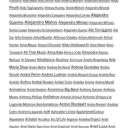
Aldo
Parsons
Alan Reed
Alan White
Alas
Alberto Bonomi
Aldemaro Romero
Pinelli
Aldo Tagliapietra
Aldous Huxley
Aledo Meloni
Alejandro Brondo
Alejandro
Alejandro Bruschini
Alejandro Casquero
Alejandro Correa
Alejandro Matos
Guarino
Alejandro Miniaci
Alejandro Miniaci
Ale Torriggino
Guitar Loops
Alejandro Schanzenbach
Alejandro Suarez
Ale
Alfonso Vidales
Zar
Alfa Sintesis
Alfed Mueller
Alfons Wohlmuth
Alfred
Allan Holdsworth
Hunter
Aline Meyer
Alison O​’​Donnell
Allan Reed
Allen
All That Music
Alma Kala
Almendra
Toussaint
Alma y Vida
Aloras-
Altablanca
Ana
Aluziney
Baltuzzi
Al Stewart
Alvin Lee
Analía Rosenberg
María Shua
Andrea Gonzalez
Andre
Anam Keltoi
Andrea De Nardi
André Perim
Andrés Ludmer
Dinuth
Andrés Rexach Group
Andrés Ruiz
Anfora
Anibal Acuaro
Anenbi
Anibal Troilo
Anielka
Anima
Anima Mundi
Animatone
Anonimus Big Band
Annie Haslam
Anthony Garone
Anthony
Antihéroe
Antonio Viñayo y la
Moore
Anthony Phillips
Antonin Artaud
Anton Roolaart
Logia de Músicos Asintomáticos
Anton Roolart
Anublar
AppleSmellColour
Cetro
Anónimo Japonés
AOR
Aphrodite's Child
Aquelarre
Arbatel
Arcabuz
Arc Of Life
Argovia
Ariadna Project
Ariel
Ariel Loza
Ariel Darío Sanchez
Ariel
Aguilar
Ariel Dogliotti
Ariel Gayoso