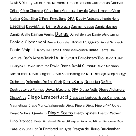
Nash & Young
Cuervos
Crucis
Cruz De Hierro
Cráneo Tatuado
Cucarachas
César Inca Mendoza Loyola
Célula
César Giachino
César Limonta
César
Molina
César Silva
D'Funk Pérez Band
D.F.A.
Daddy Antogna y los de Helio
Daedalus
Dafne Usorach
Daevid Allen
Dagmar Krause
Damian Lemes
Danae
Damián Vernis
Damián Calle
Daniel Benitez
Daniele Giovannon
Daniele Giovannoni
Daniel Ruggiero
Daniel Gonzalez
Daniel Schneck
Daniel Volpini
Dante
Danny De Lema
Danny Markovitch
Dante The
Darío Íscaro
Darío Acosta Teich
Darío Íscaro Trío
Samurai
David "Fuze"
David Bowie
David Gilmour
Fiuczynski
David Blamires
David Grisman
David Lebón
David Longdon
David Sadir Rodriguez
DDT
Decuajo
Deep Energy
Denis Surov
Denorian
Orchestra
Deformica
Delfina Cheb
De Rien
Dewa Budjana
Destructor de Formas
DFA
Diego Actis
Diego Alejandro
Diego Lambertucci
Diego Arce
Diego Lambertucci & Los Campesinos
Magnéticos
Diego Muñoz Valenzuela
Diego Piñera
Diego Piñera 4+4 Octet
Diego Souto
Diego Schissi Quinteto
Diego Spinelli
Diego Wacker
Dino Brassea
Diva
Dixieland
Dizzy Gillespie
Dominic Miller
Donovan
Dos
Dr. Dambred
Dragón de Hierro
Druckfarben
Caballos y una Flor
Dr. Hyde