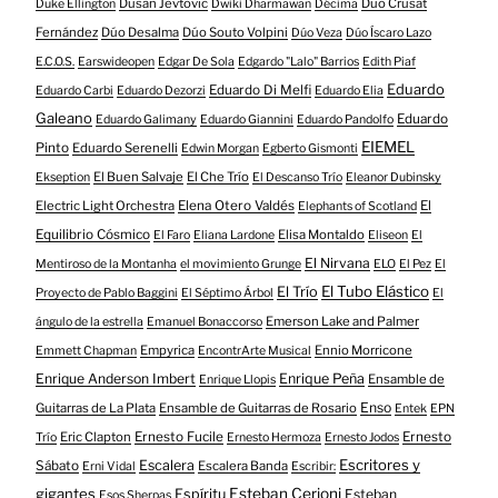
Dusan Jevtovic
Dúo Crusat
Duke Ellington
Dwiki Dharmawan
Décima
Fernández
Dúo Desalma
Dúo Souto Volpini
Dúo Veza
Dúo Íscaro Lazo
E.C.O.S.
Earswideopen
Edgar De Sola
Edgardo "Lalo" Barrios
Edith Piaf
Eduardo
Eduardo Di Melfi
Eduardo Carbi
Eduardo Dezorzi
Eduardo Elia
Galeano
Eduardo
Eduardo Galimany
Eduardo Giannini
Eduardo Pandolfo
EIEMEL
Pinto
Eduardo Serenelli
Edwin Morgan
Egberto Gismonti
El Buen Salvaje
El Che Trío
Ekseption
El Descanso Trío
Eleanor Dubinsky
Electric Light Orchestra
Elena Otero Valdés
El
Elephants of Scotland
Equilibrio Cósmico
Elisa Montaldo
El Faro
Eliana Lardone
Eliseon
El
El Nirvana
Mentiroso de la Montanha
el movimiento Grunge
ELO
El Pez
El
El Tubo Elástico
El Trío
Proyecto de Pablo Baggini
El Séptimo Árbol
El
Emerson Lake and Palmer
ángulo de la estrella
Emanuel Bonaccorso
Empyrica
Ennio Morricone
Emmett Chapman
EncontrArte Musical
Enrique Anderson Imbert
Enrique Peña
Ensamble de
Enrique Llopis
Enso
Guitarras de La Plata
Ensamble de Guitarras de Rosario
Entek
EPN
Eric Clapton
Ernesto Fucile
Ernesto
Trío
Ernesto Hermoza
Ernesto Jodos
Escritores y
Escalera
Sábato
Escalera Banda
Erni Vidal
Escribir:
gigantes
Esteban Cerioni
Espíritu
Esteban
Esos Sherpas