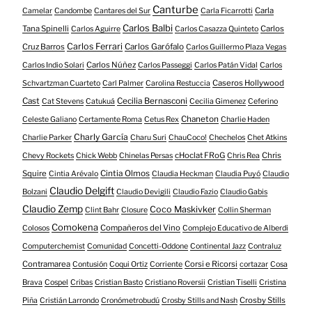
Canturbe
Carla
Camelar
Candombe
Cantares del Sur
Carla Ficarrotti
Carlos Balbi
Tana Spinelli
Carlos
Carlos Aguirre
Carlos Casazza Quinteto
Carlos Ferrari
Cruz Barros
Carlos Garófalo
Carlos Guillermo Plaza Vegas
Carlos Núñez
Carlos Indio Solari
Carlos Passeggi
Carlos Patán Vidal
Carlos
Caseros Hollywood
Schvartzman Cuarteto
Carl Palmer
Carolina Restuccia
Cast
Cecilia Bernasconi
Cat Stevens
Catukuá
Cecilia Gimenez
Ceferino
Chaneton
Celeste Galiano
Certamente Roma
Cetus Rex
Charlie Haden
Charly García
Charlie Parker
Charu Suri
ChauCoco!
Chechelos
Chet Atkins
cHoclat FRoG
Chris
Chevy Rockets
Chick Webb
Chinelas Persas
Chris Rea
Squire
Cintia Olmos
Cintia Arévalo
Claudia Heckman
Claudia Puyó
Claudio
Claudio Delgift
Bolzani
Claudio Devigili
Claudio Fazio
Claudio Gabis
Claudio Zemp
Coco Maskivker
Clint Bahr
Closure
Collin Sherman
Comokena
Compañeros del Vino
Colosos
Complejo Educativo de Alberdi
Computerchemist
Comunidad
Concetti-Oddone
Continental Jazz
Contraluz
Contramarea
Corsi e Ricorsi
Contusión
Coqui Ortiz
Corriente
cortazar
Cosa
Brava
Cospel
Cribas
Cristian Basto
Cristiano Roversii
Cristian Tiselli
Cristina
Crosby Stills
Piña
Cristián Larrondo
Cronómetrobudú
Crosby Stills and Nash