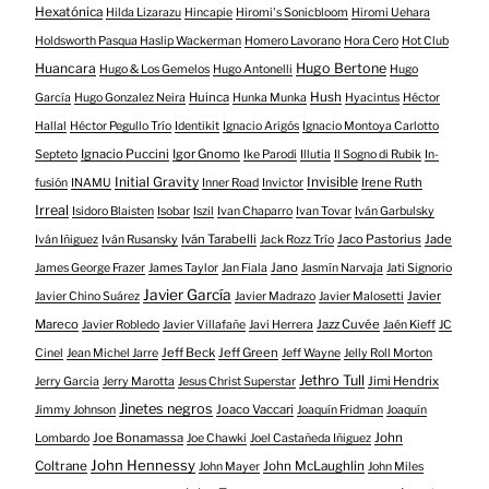
Hexatónica
Hilda Lizarazu
Hincapie
Hiromi's Sonicbloom
Hiromi Uehara
Holdsworth Pasqua Haslip Wackerman
Homero Lavorano
Hora Cero
Hot Club
Huancara
Hugo Bertone
Hugo & Los Gemelos
Hugo Antonelli
Hugo
Huinca
Hush
García
Hugo Gonzalez Neira
Hunka Munka
Hyacintus
Héctor
Hallal
Héctor Pegullo Trío
Identikit
Ignacio Arigós
Ignacio Montoya Carlotto
Ignacio Puccini
Igor Gnomo
Septeto
Ike Parodi
Illutia
Il Sogno di Rubik
In-
Initial Gravity
Invisible
Irene Ruth
fusión
INAMU
Inner Road
Invictor
Irreal
Isidoro Blaisten
Isobar
Iszil
Ivan Chaparro
Ivan Tovar
Iván Garbulsky
Iván Tarabelli
Jaco Pastorius
Jade
Iván Iñiguez
Iván Rusansky
Jack Rozz Trío
Jano
James George Frazer
James Taylor
Jan Fiala
Jasmín Narvaja
Jati Signorio
Javier García
Javier
Javier Chino Suárez
Javier Madrazo
Javier Malosetti
Mareco
Jazz Cuvée
Javier Robledo
Javier Villafañe
Javi Herrera
Jaén Kieff
JC
Jeff Beck
Jeff Green
Cinel
Jean Michel Jarre
Jeff Wayne
Jelly Roll Morton
Jethro Tull
Jimi Hendrix
Jerry Garcia
Jerry Marotta
Jesus Christ Superstar
Jinetes negros
Joaco Vaccari
Jimmy Johnson
Joaquín Fridman
Joaquín
Joe Bonamassa
John
Lombardo
Joe Chawki
Joel Castañeda Iñiguez
John Hennessy
Coltrane
John McLaughlin
John Mayer
John Miles