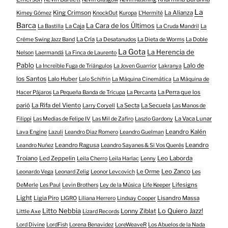
La
King Crimson
La Alianza
Kimey Gómez
KnockOut
Kuropa
L'Hermité
Barca
La Cara de los Últimos
La Caja
La Bastilla
La Cruda Mandril
La
La Cría
Créme Swing Jazz Band
La Desatanudos
La Dieta de Worms
La Doble
La Gota
La Herencia de
Nelson
Laermandá
La Finca de Laurento
Pablo
Lalo de
La Increíble Fuga de Triángulos
La Joven Guarrior
Lakranya
los Santos
Lalo Huber
Lalo Schifrin
La Máquina Cinemática
La Máquina de
La Perra que los
Hacer Pájaros
La Pequeña Banda de Trícupa
La Percanta
parió
La Rifa del Viento
La Secta
La Secuela
Larry Coryell
Las Manos de
La Vaca Lunar
Filippi
Las Medias de Felipe IV
Las Mil de Zafiro
Laszlo Gardony
Leandro Kalén
Lava Engine
Lazuli
Leandro Diaz Romero
Leandro Guelman
Leandro Ragusa
Leandro
Leandro Nuñez
Leandro Sayanes & Si Vos Querés
Troiano
Led Zeppelin
Leo Laborda
Leila Cherro
Leila Harlac
Lenny
Le Orme
Leo Zanco
Leonardo Vega
Leonard Zelig
Leonor Levcovich
Les
Lifesigns
DeMerle
Les Paul
Levin Brothers
Ley de la Música
Life Keeper
Light
Ligia Piro
Lisandro Massa
LIGRO
Liliana Herrero
Lindsay Cooper
Litto Nebbia
Lonny Ziblat
Lo Quiero Jazz!
Little Axe
Lizard Records
Lord Divine
LordFish
Lorena Benavidez
LoreWeaveR
Los Abuelos de la Nada