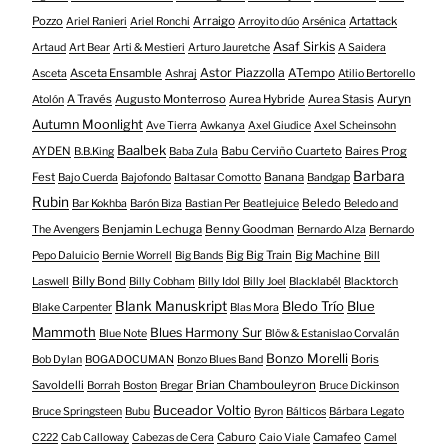
Pozzo
Arraigo
Artattack
Ariel Ranieri
Ariel Ronchi
Arroyito dúo
Arsénica
Asaf Sirkis
Artaud
Art Bear
Arti & Mestieri
Arturo Jauretche
A Saidera
Astor Piazzolla
Asceta Ensamble
ATempo
Asceta
Ashraj
Atilio Bertorello
Auryn
A Través
Augusto Monterroso
Aurea Hybride
Aurea Stasis
Atolón
Autumn Moonlight
Ave Tierra
Awkanya
Axel Giudice
Axel Scheinsohn
Baalbek
AYDEN
Babu Cerviño Cuarteto
Baires Prog
B.B.King
Baba Zula
Barbara
Fest
Banana
Bajo Cuerda
Bajofondo
Baltasar Comotto
Bandgap
Rubin
Beledo
Bar Kokhba
Barón Biza
Bastian Per
Beatlejuice
Beledo and
Benjamin Lechuga
Benny Goodman
The Avengers
Bernardo Alza
Bernardo
Big Big Train
Big Machine
Pepo Daluicio
Bernie Worrell
Big Bands
Bill
Billy Bond
Laswell
Billy Cobham
Billy Idol
Billy Joel
Blacklabél
Blacktorch
Blank Manuskript
Bledo Trío
Blue
Blake Carpenter
Blas Mora
Mammoth
Blues Harmony Sur
Blue Note
Blöw & Estanislao Corvalán
Bonzo Morelli
Boris
Bob Dylan
BOGADOCUMAN
Bonzo Blues Band
Savoldelli
Brian Chambouleyron
Borrah
Boston
Bregar
Bruce Dickinson
Buceador Voltio
Bruce Springsteen
Bubu
Byron
Bálticos
Bárbara Legato
Caburo
Camafeo
C222
Cab Calloway
Cabezas de Cera
Caio Viale
Camel