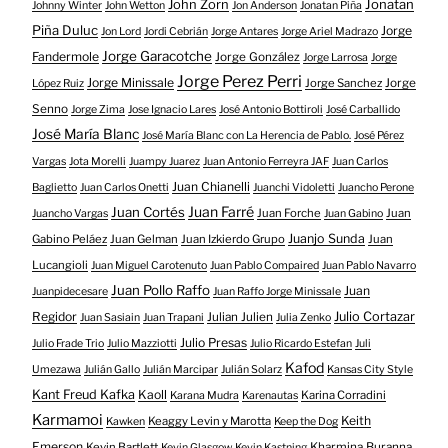
John Zorn
Jonatan
Johnny Winter
John Wetton
Jon Anderson
Jonatan Piña
Piña Duluc
Jorge
Jon Lord
Jordi Cebrián
Jorge Antares
Jorge Ariel Madrazo
Jorge Garacotche
Fandermole
Jorge González
Jorge Larrosa
Jorge
Jorge Perez Perri
Jorge Minissale
Jorge Sanchez
Jorge
López Ruiz
Senno
Jorge Zima
Jose Ignacio Lares
José Antonio Bottiroli
José Carballido
José María Blanc
José María Blanc con La Herencia de Pablo.
José Pérez
Vargas
Jota Morelli
Juampy Juarez
Juan Antonio Ferreyra JAF
Juan Carlos
Juan Chianelli
Baglietto
Juan Carlos Onetti
Juanchi Vidoletti
Juancho Perone
Juan Farré
Juan Cortés
Juan Forche
Juan
Juancho Vargas
Juan Gabino
Juanjo Sunda
Gabino Peláez
Juan Gelman
Juan Izkierdo Grupo
Juan
Lucangioli
Juan Miguel Carotenuto
Juan Pablo Compaired
Juan Pablo Navarro
Juan Pollo Raffo
Juan
Juanpidecesare
Juan Raffo Jorge Minissale
Regidor
Julio Cortazar
Julian Julien
Juan Sasiain
Juan Trapani
Julia Zenko
Julio Presas
Julio Frade Trio
Julio Mazziotti
Julio Ricardo Estefan
Juli
Kafod
Umezawa
Julián Gallo
Julián Marcipar
Julián Solarz
Kansas City Style
Kant Freud Kafka
Kaoll
Karina Corradini
Karana Mudra
Karenautas
Karmamoi
Keith
Keaggy Levin y Marotta
Kawken
Keep the Dog
Emerson
Kevin Bartlett
Kharmina Buranna
Kevin Glasgow
Kevin Kastning