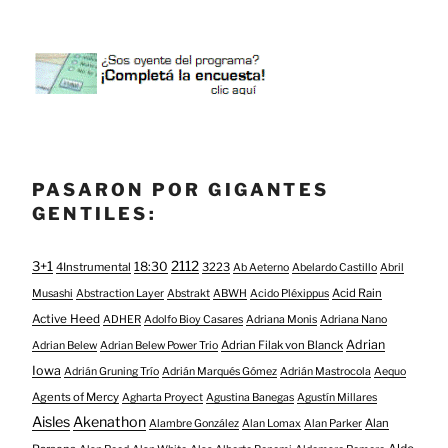
PASARON POR GIGANTES
GENTILES:
3+1
2112
18:30
4Instrumental
3223
Ab Aeterno
Abelardo Castillo
Abril
Acid Rain
Musashi
Abstraction Layer
Abstrakt
ABWH
Acido Pléxippus
Active Heed
ADHER
Adolfo Bioy Casares
Adriana Monis
Adriana Nano
Adrian
Adrian Filak von Blanck
Adrian Belew
Adrian Belew Power Trio
Iowa
Adrián Gruning Trío
Adrián Marqués Gómez
Adrián Mastrocola
Aequo
Agents of Mercy
Agharta Proyect
Agustina Banegas
Agustín Millares
Aisles
Akenathon
Alan
Alambre González
Alan Lomax
Alan Parker