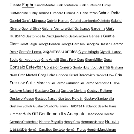
Fughu
Fuente
FundaMental
Funk Konfusion
Funk Kunfusion
Funky
Gabriel Delta
FunMachine
Funky Torinos
Furacero
Fusión Ud. Tiene Razón
Gabriel García Márquez
Gabriel
Gabriel Herrera
Gabriel Lombardo Quinteto
Gary
Rivano
Gabriel Ventura Gulí
Gardenia
Gabriel Sivak
Galápagos
Husband
Gentle
Gastón de la Cruz Quarteto
Genesis
Gato Barbieri
Giant
Geoff Leigh
George Benson
George Harrison
Georgina Hassan
Gerardo
Gigantes Gentiles
Germán Lema.
Gigantología
Deniz
Gignoli-Juarez-
Ginkgobiloba
Souto
Gino Vanelli
Giusti Funk Corp
Glenn Miller
Gong
Gonzalo Esteybar
Gonzalo Romero
Graffiti
Gordon Lightfoot
Graham
Gría
Gran Martell
Greg Lake
Grisel Bercovich
Nash
Griphon
Groove Flow
Erez
Guille Moreno
GSV
Guillermo Caminer
Guillermo Samperio
GUISO
Gustavo Cerati
Gustavo Bolasini
Gustavo Cipriano
Gustavo Freiberg
Gustavo Musso
Gustavo Roldán
Gustavo Nasuti
Gustavo Santaolalla
Habitat
Gustavo Scholz
Gustavo “Lobo” Giannini
Hablando de arte
Hans
Hats Off Gentlemen It's Adequate
Zimmer
Headspace
Hector
Hernán
Hector Pegullo
Germán Oesterheld
Henry Cow
Hermann Hesse
Cassibba
Hernán Cassibba Sexteto
Hernán Flores
Hernán Mandelman