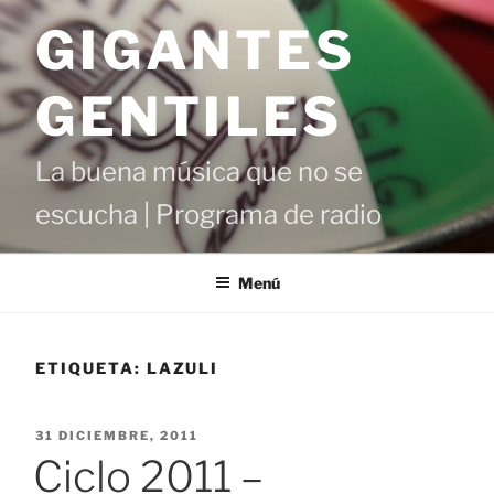
Saltar
GIGANTES
al
contenido
GENTILES
La buena música que no se
escucha | Programa de radio
Menú
ETIQUETA:
LAZULI
PUBLICADO
31 DICIEMBRE, 2011
EL
Ciclo 2011 –