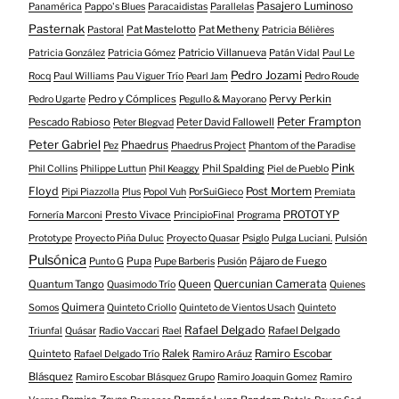
Pasajero Luminoso
Panamérica
Pappo's Blues
Paracaidistas
Parallelas
Pasternak
Pat Mastelotto
Pat Metheny
Pastoral
Patricia Bélières
Patricio Villanueva
Patricia González
Patricia Gómez
Patán Vidal
Paul Le
Pedro Jozami
Rocq
Paul Williams
Pau Viguer Trío
Pearl Jam
Pedro Roude
Pedro y Cómplices
Pervy Perkin
Pedro Ugarte
Pegullo & Mayorano
Peter Frampton
Pescado Rabioso
Peter David Fallowell
Peter Blegvad
Peter Gabriel
Phaedrus
Pez
Phaedrus Project
Phantom of the Paradise
Pink
Phil Spalding
Phil Collins
Philippe Luttun
Phil Keaggy
Piel de Pueblo
Floyd
Post Mortem
Pipi Piazzolla
Plus
Popol Vuh
PorSuiGieco
Premiata
Presto Vivace
PROTOTYP
Fornería Marconi
PrincipioFinal
Programa
Prototype
Proyecto Piña Duluc
Proyecto Quasar
Psiglo
Pulga Luciani.
Pulsión
Pulsónica
Pupa
Pájaro de Fuego
Punto G
Pupe Barberis
Pusión
Quercunian Camerata
Quantum Tango
Queen
Quasimodo Trío
Quienes
Quimera
Somos
Quinteto Criollo
Quinteto de Vientos Usach
Quinteto
Rafael Delgado
Rafael Delgado
Triunfal
Quásar
Radio Vaccari
Rael
Quinteto
Ralek
Ramiro Escobar
Rafael Delgado Trío
Ramiro Aráuz
Blásquez
Ramiro Escobar Blásquez Grupo
Ramiro Joaquin Gomez
Ramiro