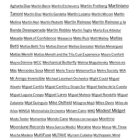
Martiniano
Agharta Diaz
Martin Freiberg
Martin Barre
Martin Etcheverry
Tanoni
Martín Lozano
Martín
Martín Diaz
Martín Gardella
Martín Miconi
Martín Reinoso
Martín Reinoso y la
Molina
Martín Neri
Martín Pedretti
Banda Desesperada
Martín Robbio
Martín Teglia
María Eva Albistur
Matías
Masada
Mask of Confidence
Mato Ruiz
Massacre
Matt Malley
Betti
Matías Betti Trío
Matías Damat
Matías Gonzalez
Matías Menarguez
Matías Merelli
Matías Merelli and the Titu Cusi Experience
Mauro Conforti
Mechanical Butterfly
Menos es
Mayra Dómine
MCC
Melina Moguilevsky
Meret
Más
Mercedes Sosa
Merle Travis
Metamorfica
Metro Society
MIA
Mi Amigo Invencible
Michael Leonhart Orchestra
Might Could
Miguel
Abuelo
Miguel Cantilo
Miguel Cantilo y Grupo Sur
Miguel Ibañez de la Cuesta
Miguel Lares
Miguel Laguna Crespo
Miguel Mateos
Miguel Randolfe
Miguel
Mike Oldfield
Mijal Guinguis
Miles Davis
Zabaleta
Milagros Majó
Miles de
Modest Midget
Miriam Cairo
Años
MINGA
Minimalista Orchestra
MKQ
Mondo Cane
Monttrio
Modo Tester
Momentos
Monos con navajas
MoonJune Records
Moraine
Mora Garcia Medici
Moris
Morus
Mr. Three
MultiFuse
MUTAVE
Mucha Madera
Myriam Cubelos
Mythopoeic Mind