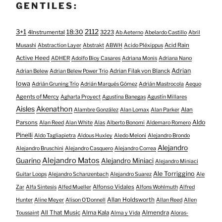
GENTILES:
3+1
2112
18:30
4Instrumental
3223
Ab Aeterno
Abelardo Castillo
Abril
Acid Rain
Musashi
Abstraction Layer
Abstrakt
ABWH
Acido Pléxippus
Active Heed
ADHER
Adolfo Bioy Casares
Adriana Monis
Adriana Nano
Adrian
Adrian Filak von Blanck
Adrian Belew
Adrian Belew Power Trio
Iowa
Adrián Gruning Trío
Adrián Marqués Gómez
Adrián Mastrocola
Aequo
Agents of Mercy
Agharta Proyect
Agustina Banegas
Agustín Millares
Aisles
Akenathon
Alan
Alambre González
Alan Lomax
Alan Parker
Aldo
Parsons
Alan Reed
Alan White
Alas
Alberto Bonomi
Aldemaro Romero
Pinelli
Aldo Tagliapietra
Aldous Huxley
Aledo Meloni
Alejandro Brondo
Alejandro
Alejandro Bruschini
Alejandro Casquero
Alejandro Correa
Alejandro Matos
Guarino
Alejandro Miniaci
Alejandro Miniaci
Ale Torriggino
Guitar Loops
Alejandro Schanzenbach
Alejandro Suarez
Ale
Alfonso Vidales
Zar
Alfa Sintesis
Alfed Mueller
Alfons Wohlmuth
Alfred
Allan Holdsworth
Hunter
Aline Meyer
Alison O​’​Donnell
Allan Reed
Allen
All That Music
Alma Kala
Almendra
Toussaint
Alma y Vida
Aloras-