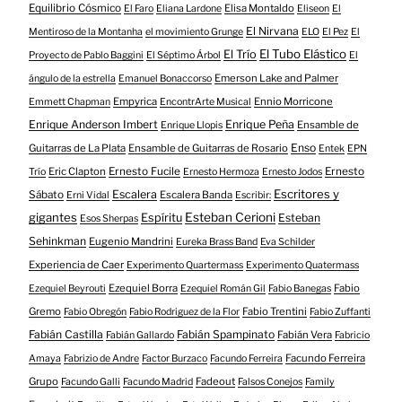
Equilibrio Cósmico
Elisa Montaldo
El Faro
Eliana Lardone
Eliseon
El
El Nirvana
Mentiroso de la Montanha
el movimiento Grunge
ELO
El Pez
El
El Tubo Elástico
El Trío
Proyecto de Pablo Baggini
El Séptimo Árbol
El
Emerson Lake and Palmer
ángulo de la estrella
Emanuel Bonaccorso
Empyrica
Ennio Morricone
Emmett Chapman
EncontrArte Musical
Enrique Anderson Imbert
Enrique Peña
Ensamble de
Enrique Llopis
Enso
Guitarras de La Plata
Ensamble de Guitarras de Rosario
Entek
EPN
Eric Clapton
Ernesto Fucile
Ernesto
Trío
Ernesto Hermoza
Ernesto Jodos
Escritores y
Escalera
Sábato
Escalera Banda
Erni Vidal
Escribir:
gigantes
Esteban Cerioni
Espíritu
Esteban
Esos Sherpas
Sehinkman
Eugenio Mandrini
Eureka Brass Band
Eva Schilder
Experiencia de Caer
Experimento Quartermass
Experimento Quatermass
Ezequiel Borra
Fabio
Ezequiel Beyrouti
Ezequiel Román Gil
Fabio Banegas
Gremo
Fabio Trentini
Fabio Obregón
Fabio Rodriguez de la Flor
Fabio Zuffanti
Fabián Castilla
Fabián Spampinato
Fabián Vera
Fabián Gallardo
Fabricio
Facundo Ferreira
Amaya
Fabrizio de Andre
Factor Burzaco
Facundo Ferreira
Grupo
Fadeout
Facundo Galli
Facundo Madrid
Falsos Conejos
Family