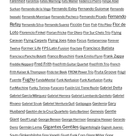
Farenheit
Farolitos
Fates Warning
Fats Waller
Federico Pierro
Felipe Abel
Fernando Esley
Fernando Guiomar
Surkan
Fernando de la Vega
Fernando
Fernando
Fernando Picado
Iwasaki
Fernando Manrique
Fernando Pacheco
Refay
Flor de
Ficción
Fion
Fernando Silva
Fernando Suarez
Fish
Fito Páez
Loto
Florencio Finkel
Flying
Florian Fricke
Flor Otero
Flor Sur Chelo Trío
Caravan
Flying Carpets
Flying Joes
Focus
Fobos
Fontanarrosa
Forever
Francisco Batista
Former Life
FPS Latin Fusion
Twelve
Fractale
Franco Bruschini
Frank Zappa
Francisco Pancho Bolatti
Frank Emilio Flynn
Fred Frith
Freddie Keppard
Fred Frith Guitar Quartet
Fred Frith Trio
French
Fruta Groove
Frith Kaiser & Thompson
Frido ter Beek
FROM Power Trío
Frágil
Fughu
Fuente
FundaMental
Funk Konfusion
Funk Kunfusion
Funky
Gabriel Delta
FunMachine
Funky Torinos
Furacero
Fusión Ud. Tiene Razón
Gabriel García Márquez
Gabriel
Gabriel Herrera
Gabriel Lombardo Quinteto
Gary
Rivano
Gabriel Ventura Gulí
Gardenia
Gabriel Sivak
Galápagos
Husband
Gentle
Gastón de la Cruz Quarteto
Genesis
Gato Barbieri
Giant
Geoff Leigh
George Benson
George Harrison
Georgina Hassan
Gerardo
Gigantes Gentiles
Germán Lema.
Gigantología
Deniz
Gignoli-Juarez-
Ginkgobiloba
Souto
Gino Vanelli
Giusti Funk Corp
Glenn Miller
Gong