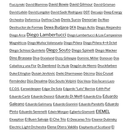
David Bowie
David Gilmour
Fiuczynski
David Blamires
David Grisman
David Lebón
David Longdon
David Sadir Rodriguez
DDT
Decuajo
Deep Energy
Denis Surov
Denorian
Orchestra
Deformica
Delfina Cheb
De Rien
Dewa Budjana
Destructor de Formas
DFA
Diego Actis
Diego Alejandro
Diego Lambertucci
Diego Arce
Diego Lambertucci & Los Campesinos
Magnéticos
Diego Muñoz Valenzuela
Diego Piñera
Diego Piñera 4+4 Octet
Diego Souto
Diego Schissi Quinteto
Diego Spinelli
Diego Wacker
Dino Brassea
Diva
Dixieland
Dizzy Gillespie
Dominic Miller
Donovan
Dos
Dr. Dambred
Dragón de Hierro
Druckfarben
Caballos y una Flor
Dr. Hyde
Dusan Jevtovic
Dúo Crusat
Duke Ellington
Dwiki Dharmawan
Décima
Fernández
Dúo Desalma
Dúo Souto Volpini
Dúo Veza
Dúo Íscaro Lazo
E.C.O.S.
Earswideopen
Edgar De Sola
Edgardo "Lalo" Barrios
Edith Piaf
Eduardo
Eduardo Di Melfi
Eduardo Carbi
Eduardo Dezorzi
Eduardo Elia
Galeano
Eduardo
Eduardo Galimany
Eduardo Giannini
Eduardo Pandolfo
EIEMEL
Pinto
Eduardo Serenelli
Edwin Morgan
Egberto Gismonti
El Buen Salvaje
El Che Trío
Ekseption
El Descanso Trío
Eleanor Dubinsky
Electric Light Orchestra
Elena Otero Valdés
El
Elephants of Scotland