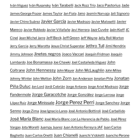
Iván Tarabelli
Jaco Pastorius
Jade
Iván Iñiguez
Iván Rusansky
Jack Rozz Trío
Jano
James George Frazer
James Taylor
Jan Fiala
Jasmín Narvaja
Jati Signorio
Javier García
Javier
Javier Chino Suárez
Javier Madrazo
Javier Malosetti
Mareco
Jazz Cuvée
Javier Robledo
Javier Villafañe
Javi Herrera
Jaén Kieff
JC
Jeff Beck
Jeff Green
Cinel
Jean Michel Jarre
Jeff Wayne
Jelly Roll Morton
Jethro Tull
Jimi Hendrix
Jerry Garcia
Jerry Marotta
Jesus Christ Superstar
Jinetes negros
Joaco Vaccari
Jimmy Johnson
Joaquín Fridman
Joaquín
Joe Bonamassa
John
Lombardo
Joe Chawki
Joel Castañeda Iñiguez
John Hennessy
Coltrane
John McLaughlin
John Mayer
John Miles
John Zorn
Jonatan
Johnny Winter
John Wetton
Jon Anderson
Jonatan Piña
Piña Duluc
Jorge
Jon Lord
Jordi Cebrián
Jorge Antares
Jorge Ariel Madrazo
Jorge Garacotche
Fandermole
Jorge González
Jorge Larrosa
Jorge
Jorge Perez Perri
Jorge Minissale
Jorge Sanchez
Jorge
López Ruiz
Senno
Jorge Zima
Jose Ignacio Lares
José Antonio Bottiroli
José Carballido
José María Blanc
José María Blanc con La Herencia de Pablo.
José Pérez
Vargas
Jota Morelli
Juampy Juarez
Juan Antonio Ferreyra JAF
Juan Carlos
Juan Chianelli
Baglietto
Juan Carlos Onetti
Juanchi Vidoletti
Juancho Perone