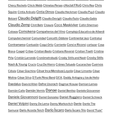
cHoclat FRoG
Chris
Chevy Rockets
Chick Webb
Chinelas Persas
Chris Rea
Squire
Cintia Olmos
Cintia Arévalo
Claudia Heckman
Claudia Puyó
Claudio
Claudio Delgift
Bolzani
Claudio Devigili
Claudio Fazio
Claudio Gabis
Claudio Zemp
Coco Maskivker
Clint Bahr
Closure
Collin Sherman
Comokena
Compañeros del Vino
Colosos
Complejo Educativo de Alberdi
Computerchemist
Comunidad
Concetti-Oddone
Continental Jazz
Contraluz
Contramarea
Corsi e Ricorsi
Contusión
Coqui Ortiz
Corriente
cortazar
Cosa
Brava
Cospel
Cribas
Cristian Basto
Cristiano Roversii
Cristian Tiselli
Cristina
Crosby Stills
Piña
Cristián Larrondo
Cronómetrobudú
Crosby Stills and Nash
Nash & Young
Cuervos
Crucis
Cruz De Hierro
Cráneo Tatuado
Cucarachas
César Inca Mendoza Loyola
Célula
César Giachino
César Limonta
César
Molina
César Silva
D'Funk Pérez Band
D.F.A.
Daddy Antogna y los de Helio
Daedalus
Dafne Usorach
Daevid Allen
Dagmar Krause
Damian Lemes
Danae
Damián Vernis
Damián Calle
Daniel Benitez
Daniele Giovannon
Daniele Giovannoni
Daniel Ruggiero
Daniel Gonzalez
Daniel Schneck
Daniel Volpini
Dante
Danny De Lema
Danny Markovitch
Dante The
Darío Íscaro
Darío Acosta Teich
Darío Íscaro Trío
Samurai
David "Fuze"