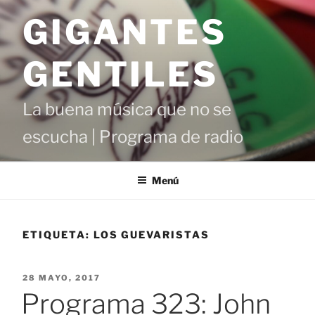
Saltar
GIGANTES
al
contenido
GENTILES
La buena música que no se
escucha | Programa de radio
Menú
ETIQUETA:
LOS GUEVARISTAS
PUBLICADO
28 MAYO, 2017
EL
Programa 323: John