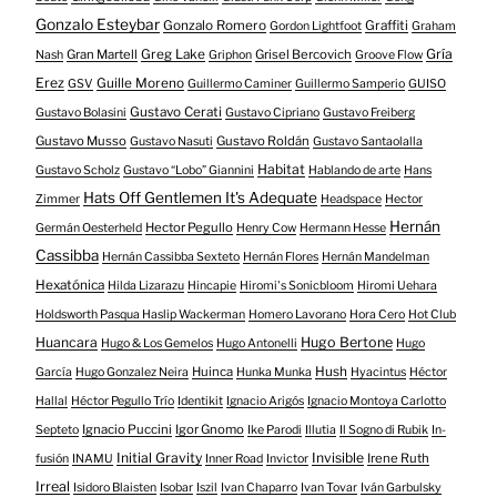
Gonzalo Esteybar
Gonzalo Romero
Graffiti
Gordon Lightfoot
Graham
Gría
Gran Martell
Greg Lake
Grisel Bercovich
Nash
Griphon
Groove Flow
Erez
Guille Moreno
GSV
Guillermo Caminer
Guillermo Samperio
GUISO
Gustavo Cerati
Gustavo Bolasini
Gustavo Cipriano
Gustavo Freiberg
Gustavo Musso
Gustavo Roldán
Gustavo Nasuti
Gustavo Santaolalla
Habitat
Gustavo Scholz
Gustavo “Lobo” Giannini
Hablando de arte
Hans
Hats Off Gentlemen It's Adequate
Zimmer
Headspace
Hector
Hernán
Hector Pegullo
Germán Oesterheld
Henry Cow
Hermann Hesse
Cassibba
Hernán Cassibba Sexteto
Hernán Flores
Hernán Mandelman
Hexatónica
Hilda Lizarazu
Hincapie
Hiromi's Sonicbloom
Hiromi Uehara
Holdsworth Pasqua Haslip Wackerman
Homero Lavorano
Hora Cero
Hot Club
Huancara
Hugo Bertone
Hugo & Los Gemelos
Hugo Antonelli
Hugo
Huinca
Hush
García
Hugo Gonzalez Neira
Hunka Munka
Hyacintus
Héctor
Hallal
Héctor Pegullo Trío
Identikit
Ignacio Arigós
Ignacio Montoya Carlotto
Ignacio Puccini
Igor Gnomo
Septeto
Ike Parodi
Illutia
Il Sogno di Rubik
In-
Initial Gravity
Invisible
Irene Ruth
fusión
INAMU
Inner Road
Invictor
Irreal
Isidoro Blaisten
Isobar
Iszil
Ivan Chaparro
Ivan Tovar
Iván Garbulsky