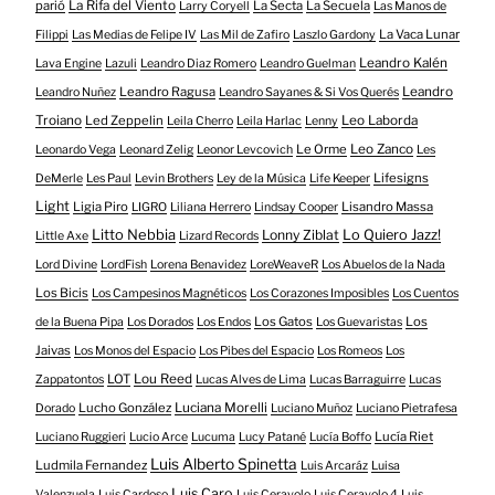
parió
La Rifa del Viento
La Secta
La Secuela
Larry Coryell
Las Manos de
La Vaca Lunar
Filippi
Las Medias de Felipe IV
Las Mil de Zafiro
Laszlo Gardony
Leandro Kalén
Lava Engine
Lazuli
Leandro Diaz Romero
Leandro Guelman
Leandro Ragusa
Leandro
Leandro Nuñez
Leandro Sayanes & Si Vos Querés
Troiano
Led Zeppelin
Leo Laborda
Leila Cherro
Leila Harlac
Lenny
Le Orme
Leo Zanco
Leonardo Vega
Leonard Zelig
Leonor Levcovich
Les
Lifesigns
DeMerle
Les Paul
Levin Brothers
Ley de la Música
Life Keeper
Light
Ligia Piro
Lisandro Massa
LIGRO
Liliana Herrero
Lindsay Cooper
Litto Nebbia
Lonny Ziblat
Lo Quiero Jazz!
Little Axe
Lizard Records
Lord Divine
LordFish
Lorena Benavidez
LoreWeaveR
Los Abuelos de la Nada
Los Bicis
Los Campesinos Magnéticos
Los Corazones Imposibles
Los Cuentos
Los Gatos
Los
de la Buena Pipa
Los Dorados
Los Endos
Los Guevaristas
Jaivas
Los Monos del Espacio
Los Pibes del Espacio
Los Romeos
Los
LOT
Lou Reed
Zappatontos
Lucas Alves de Lima
Lucas Barraguirre
Lucas
Lucho González
Luciana Morelli
Dorado
Luciano Muñoz
Luciano Pietrafesa
Lucía Riet
Luciano Ruggieri
Lucio Arce
Lucuma
Lucy Patané
Lucía Boffo
Luis Alberto Spinetta
Ludmila Fernandez
Luis Arcaráz
Luisa
Luis Caro
Valenzuela
Luis Cardoso
Luis Ceravolo
Luis Ceravolo 4
Luis