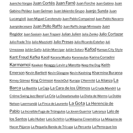
Juan Farré
Juan Cortés
Juan Forche
Juan
Juancho Vargas
Juan Gabino
Juanjo Sunda
Gabino Peláez
Juan Gelman
Juan Izkierdo Grupo
Juan
Lucangioli
Juan Miguel Carotenuto
Juan Pablo Compaired
Juan Pablo Navarro
Juan Pollo Raffo
Juan
Juanpidecesare
Juan Raffo Jorge Minissale
Regidor
Julio Cortazar
Julian Julien
Juan Sasiain
Juan Trapani
Julia Zenko
Julio Presas
Julio Frade Trio
Julio Mazziotti
Julio Ricardo Estefan
Juli
Kafod
Umezawa
Julián Gallo
Julián Marcipar
Julián Solarz
Kansas City Style
Kant Freud Kafka
Kaoll
Karina Corradini
Karana Mudra
Karenautas
Karmamoi
Keith
Keaggy Levin y Marotta
Kawken
Keep the Dog
Emerson
Kevin Bartlett
Kharmina Buranna
Kevin Glasgow
Kevin Kastning
La
King Crimson
La Alianza
Kimey Gómez
KnockOut
Kuropa
L'Hermité
Barca
La Cara de los Últimos
La Caja
La Bastilla
La Cruda Mandril
La
La Cría
Créme Swing Jazz Band
La Desatanudos
La Dieta de Worms
La Doble
La Gota
La Herencia de
Nelson
Laermandá
La Finca de Laurento
Pablo
Lalo de
La Increíble Fuga de Triángulos
La Joven Guarrior
Lakranya
los Santos
Lalo Huber
Lalo Schifrin
La Máquina Cinemática
La Máquina de
La Perra que los
Hacer Pájaros
La Pequeña Banda de Trícupa
La Percanta