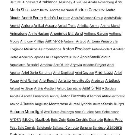
Altablanca
Ana
Aluziney
Baltuzzi
Al Stewart
Alvin Lee
Analía Rosenberg
María Shua
Andrea Gonzalez
Andre
Anam Keltoi
Andrea De Nardi
André Perim
Andrés Ludmer
Dinuth
Andrés Rexach Group
Andrés Ruiz
Anfora
Anibal Acuaro
Anenbi
Anibal Troilo
Anielka
Anima
Anima Mundi
Animatone
Anonimus Big Band
Annie Haslam
Anthony Garone
Anthony
Antihéroe
Antonio Viñayo y la
Moore
Anthony Phillips
Antonin Artaud
Anton Roolaart
Logia de Músicos Asintomáticos
Anton Roolart
Anublar
AppleSmellColour
Cetro
Anónimo Japonés
AOR
Aphrodite's Child
Aquelarre
Arbatel
Arcabuz
Arc Of Life
Argovia
Ariadna Project
Ariel
Ariel Loza
Ariel Darío Sanchez
Ariel
Aguilar
Ariel Dogliotti
Ariel Gayoso
Pozzo
Arraigo
Artattack
Ariel Ranieri
Ariel Ronchi
Arroyito dúo
Arsénica
Asaf Sirkis
Artaud
Art Bear
Arti & Mestieri
Arturo Jauretche
A Saidera
Astor Piazzolla
Asceta Ensamble
ATempo
Asceta
Ashraj
Atilio Bertorello
Auryn
A Través
Augusto Monterroso
Aurea Hybride
Aurea Stasis
Atolón
Autumn Moonlight
Ave Tierra
Awkanya
Axel Giudice
Axel Scheinsohn
Baalbek
AYDEN
Babu Cerviño Cuarteto
Baires Prog
B.B.King
Baba Zula
Barbara
Fest
Banana
Bajo Cuerda
Bajofondo
Baltasar Comotto
Bandgap
Rubin