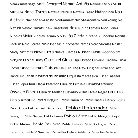
Nabil Schegtel
Nahuel Antuña
Naara Andariega
Naked City
NAMEKU
Nanci Torres
Nau
Nathan
MÚSICA
Natalia Freibrun
Natalia Oreiro
nau
Aletheia
Ne
Navidad en Agosto
NdeRamirez
Neco Marcenaro
Neil Young
Nexus
Natura
Nestor Cimatti
New Directions
Nico Fantelli
Nico Goñez
Nicolás Ojeda
Nicolas Meier
Nicolás Ferraiolo
Nirvana
Niuncobre
Nobilis
Nora Benaglia
Factum
Nolo Correa
Norberto Ramos
Noro Morales
Noshir
Nova Orbis
Noticias
Numen
Oasis
Oceano de
Mody
Nueve Tuercas
Ojo en el Cielo
Sangre
Ojo de Buey
Olga Orozco
Oliverio Girondo
Omar
Onironauta
Once Guitars
On The Raw
Torres
Original Dixieland Jazz
Orquesta Informal de Rosario
Band
Orquesta Metafísica
Oscar Fasanelli
Oscar López Ruiz
Oscar Peterson
Osvaldo Brizuela
Osvaldo Fattoruso
Osvaldo Favrot
Osvaldo Mellace
Osvaldo Vülluz
Oveja Negra
OXO 11X8
Pablo Amarillo
Pablo Cejas
Pablo Baggini
Pablo Carvalho
Pablo Casals
Pablo el Enterrador
Pablo Coca
Pablo Crash Solomonoff
Pablo
Pablo López
Pablo Mengo Grupo
Fenoglio
Pablo Grasso
Pablo Ibañez
Pablo Palumbo
Pablo Miniaci
Pablo Pulido
Pablo Rodriguez
Pablo
Tarantino
Pablo V. Sanchez
Painkiller
Palmo Addario
Panache Culture