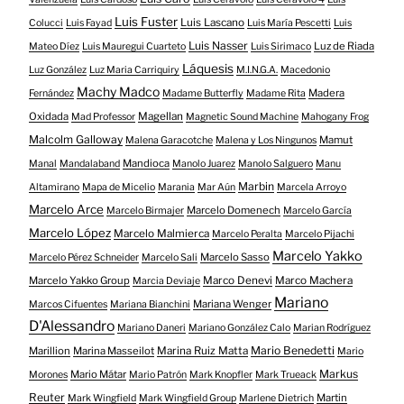
Luis Fuster
Luis Lascano
Colucci
Luis Fayad
Luis María Pescetti
Luis
Luis Nasser
Luz de Riada
Mateo Díez
Luis Mauregui Cuarteto
Luis Sirimaco
Láquesis
Luz González
Luz Maria Carriquiry
M.I.N.G.A.
Macedonio
Machy Madco
Madera
Fernández
Madame Butterfly
Madame Rita
Oxidada
Magellan
Mad Professor
Magnetic Sound Machine
Mahogany Frog
Malcolm Galloway
Mamut
Malena Garacotche
Malena y Los Ningunos
Mandioca
Manal
Mandalaband
Manolo Juarez
Manolo Salguero
Manu
Marbin
Altamirano
Mapa de Micelio
Marania
Mar Aún
Marcela Arroyo
Marcelo Arce
Marcelo Domenech
Marcelo Birmajer
Marcelo García
Marcelo López
Marcelo Malmierca
Marcelo Peralta
Marcelo Pijachi
Marcelo Yakko
Marcelo Sasso
Marcelo Pérez Schneider
Marcelo Sali
Marcelo Yakko Group
Marco Denevi
Marco Machera
Marcia Deviaje
Mariano
Mariana Wenger
Marcos Cifuentes
Mariana Bianchini
D'Alessandro
Mariano Daneri
Mariano González Calo
Marian Rodríguez
Mario Benedetti
Marillion
Marina Masseilot
Marina Ruiz Matta
Mario
Markus
Mario Mátar
Morones
Mario Patrón
Mark Knopfler
Mark Trueack
Reuter
Martin
Mark Wingfield
Mark Wingfield Group
Marlene Dietrich