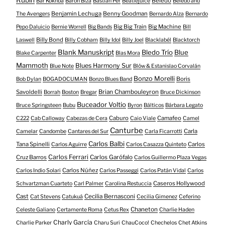
Beledo
Bar Kokhba
Barón Biza
Bastian Per
Beatlejuice
Beledo and
Benjamin Lechuga
Benny Goodman
The Avengers
Bernardo Alza
Bernardo
Big Big Train
Big Machine
Pepo Daluicio
Bernie Worrell
Big Bands
Bill
Billy Bond
Laswell
Billy Cobham
Billy Idol
Billy Joel
Blacklabél
Blacktorch
Blank Manuskript
Bledo Trío
Blue
Blake Carpenter
Blas Mora
Mammoth
Blues Harmony Sur
Blue Note
Blöw & Estanislao Corvalán
Bonzo Morelli
Boris
Bob Dylan
BOGADOCUMAN
Bonzo Blues Band
Savoldelli
Brian Chambouleyron
Borrah
Boston
Bregar
Bruce Dickinson
Buceador Voltio
Bruce Springsteen
Bubu
Byron
Bálticos
Bárbara Legato
Caburo
Camafeo
C222
Cab Calloway
Cabezas de Cera
Caio Viale
Camel
Canturbe
Carla
Camelar
Candombe
Cantares del Sur
Carla Ficarrotti
Carlos Balbi
Tana Spinelli
Carlos
Carlos Aguirre
Carlos Casazza Quinteto
Carlos Ferrari
Cruz Barros
Carlos Garófalo
Carlos Guillermo Plaza Vegas
Carlos Núñez
Carlos Indio Solari
Carlos Passeggi
Carlos Patán Vidal
Carlos
Caseros Hollywood
Schvartzman Cuarteto
Carl Palmer
Carolina Restuccia
Cast
Cecilia Bernasconi
Cat Stevens
Catukuá
Cecilia Gimenez
Ceferino
Chaneton
Celeste Galiano
Certamente Roma
Cetus Rex
Charlie Haden
Charly García
Charlie Parker
Charu Suri
ChauCoco!
Chechelos
Chet Atkins