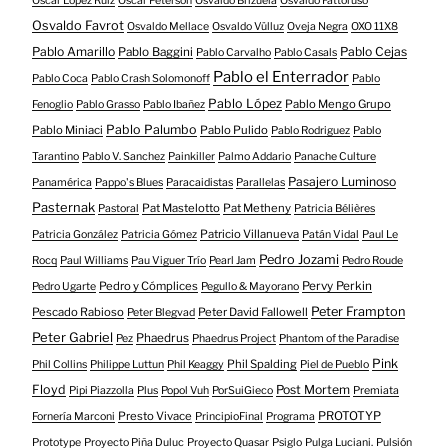
Oscar López Ruiz
Oscar Peterson
Osvaldo Brizuela
Osvaldo Fattoruso
Osvaldo Favrot
Osvaldo Mellace
Osvaldo Vülluz
Oveja Negra
OXO 11X8
Pablo Amarillo
Pablo Cejas
Pablo Baggini
Pablo Carvalho
Pablo Casals
Pablo el Enterrador
Pablo Coca
Pablo Crash Solomonoff
Pablo
Pablo López
Pablo Mengo Grupo
Fenoglio
Pablo Grasso
Pablo Ibañez
Pablo Palumbo
Pablo Miniaci
Pablo Pulido
Pablo Rodriguez
Pablo
Tarantino
Pablo V. Sanchez
Painkiller
Palmo Addario
Panache Culture
Pasajero Luminoso
Panamérica
Pappo's Blues
Paracaidistas
Parallelas
Pasternak
Pat Mastelotto
Pat Metheny
Pastoral
Patricia Bélières
Patricio Villanueva
Patricia González
Patricia Gómez
Patán Vidal
Paul Le
Pedro Jozami
Rocq
Paul Williams
Pau Viguer Trío
Pearl Jam
Pedro Roude
Pedro y Cómplices
Pervy Perkin
Pedro Ugarte
Pegullo & Mayorano
Peter Frampton
Pescado Rabioso
Peter David Fallowell
Peter Blegvad
Peter Gabriel
Phaedrus
Pez
Phaedrus Project
Phantom of the Paradise
Pink
Phil Spalding
Phil Collins
Philippe Luttun
Phil Keaggy
Piel de Pueblo
Floyd
Post Mortem
Pipi Piazzolla
Plus
Popol Vuh
PorSuiGieco
Premiata
Presto Vivace
PROTOTYP
Fornería Marconi
PrincipioFinal
Programa
Prototype
Proyecto Piña Duluc
Proyecto Quasar
Psiglo
Pulga Luciani.
Pulsión