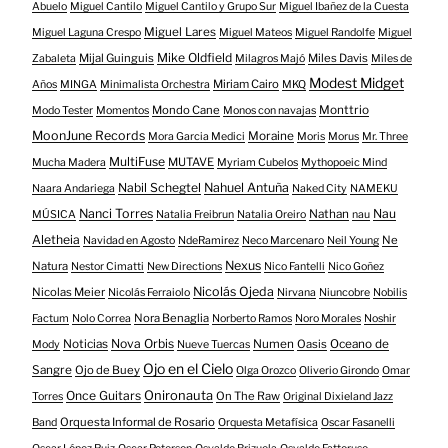
Abuelo
Miguel Cantilo
Miguel Cantilo y Grupo Sur
Miguel Ibañez de la Cuesta
Miguel Lares
Miguel Laguna Crespo
Miguel Mateos
Miguel Randolfe
Miguel
Mike Oldfield
Mijal Guinguis
Miles Davis
Zabaleta
Milagros Majó
Miles de
Modest Midget
Miriam Cairo
Años
MINGA
Minimalista Orchestra
MKQ
Mondo Cane
Monttrio
Modo Tester
Momentos
Monos con navajas
MoonJune Records
Moraine
Mora Garcia Medici
Moris
Morus
Mr. Three
MultiFuse
MUTAVE
Mucha Madera
Myriam Cubelos
Mythopoeic Mind
Nabil Schegtel
Nahuel Antuña
Naara Andariega
Naked City
NAMEKU
Nanci Torres
Nau
Nathan
MÚSICA
Natalia Freibrun
Natalia Oreiro
nau
Aletheia
Ne
Navidad en Agosto
NdeRamirez
Neco Marcenaro
Neil Young
Nexus
Natura
Nestor Cimatti
New Directions
Nico Fantelli
Nico Goñez
Nicolás Ojeda
Nicolas Meier
Nicolás Ferraiolo
Nirvana
Niuncobre
Nobilis
Nora Benaglia
Factum
Nolo Correa
Norberto Ramos
Noro Morales
Noshir
Nova Orbis
Noticias
Numen
Oasis
Oceano de
Mody
Nueve Tuercas
Ojo en el Cielo
Sangre
Ojo de Buey
Olga Orozco
Oliverio Girondo
Omar
Onironauta
Once Guitars
On The Raw
Torres
Original Dixieland Jazz
Orquesta Informal de Rosario
Band
Orquesta Metafísica
Oscar Fasanelli