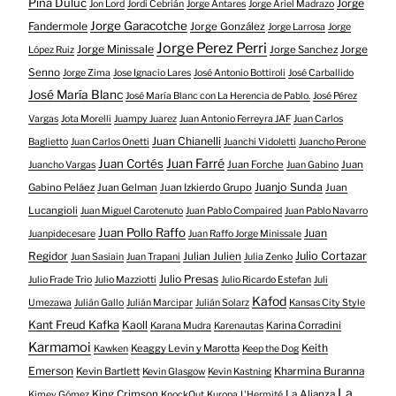
Piña Duluc
Jorge
Jon Lord
Jordi Cebrián
Jorge Antares
Jorge Ariel Madrazo
Jorge Garacotche
Fandermole
Jorge González
Jorge Larrosa
Jorge
Jorge Perez Perri
Jorge Minissale
Jorge Sanchez
Jorge
López Ruiz
Senno
Jorge Zima
Jose Ignacio Lares
José Antonio Bottiroli
José Carballido
José María Blanc
José María Blanc con La Herencia de Pablo.
José Pérez
Vargas
Jota Morelli
Juampy Juarez
Juan Antonio Ferreyra JAF
Juan Carlos
Juan Chianelli
Baglietto
Juan Carlos Onetti
Juanchi Vidoletti
Juancho Perone
Juan Farré
Juan Cortés
Juan Forche
Juan
Juancho Vargas
Juan Gabino
Juanjo Sunda
Gabino Peláez
Juan Gelman
Juan Izkierdo Grupo
Juan
Lucangioli
Juan Miguel Carotenuto
Juan Pablo Compaired
Juan Pablo Navarro
Juan Pollo Raffo
Juan
Juanpidecesare
Juan Raffo Jorge Minissale
Regidor
Julio Cortazar
Julian Julien
Juan Sasiain
Juan Trapani
Julia Zenko
Julio Presas
Julio Frade Trio
Julio Mazziotti
Julio Ricardo Estefan
Juli
Kafod
Umezawa
Julián Gallo
Julián Marcipar
Julián Solarz
Kansas City Style
Kant Freud Kafka
Kaoll
Karina Corradini
Karana Mudra
Karenautas
Karmamoi
Keith
Keaggy Levin y Marotta
Kawken
Keep the Dog
Emerson
Kevin Bartlett
Kharmina Buranna
Kevin Glasgow
Kevin Kastning
La
King Crimson
La Alianza
Kimey Gómez
KnockOut
Kuropa
L'Hermité