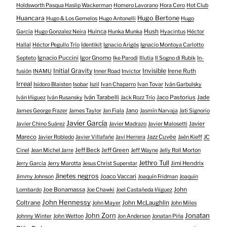
Holdsworth Pasqua Haslip Wackerman
Homero Lavorano
Hora Cero
Hot Club
Huancara
Hugo Bertone
Hugo & Los Gemelos
Hugo Antonelli
Hugo
Huinca
Hush
García
Hugo Gonzalez Neira
Hunka Munka
Hyacintus
Héctor
Hallal
Héctor Pegullo Trío
Identikit
Ignacio Arigós
Ignacio Montoya Carlotto
Ignacio Puccini
Igor Gnomo
Septeto
Ike Parodi
Illutia
Il Sogno di Rubik
In-
Initial Gravity
Invisible
Irene Ruth
fusión
INAMU
Inner Road
Invictor
Irreal
Isidoro Blaisten
Isobar
Iszil
Ivan Chaparro
Ivan Tovar
Iván Garbulsky
Iván Tarabelli
Jaco Pastorius
Jade
Iván Iñiguez
Iván Rusansky
Jack Rozz Trío
Jano
James George Frazer
James Taylor
Jan Fiala
Jasmín Narvaja
Jati Signorio
Javier García
Javier
Javier Chino Suárez
Javier Madrazo
Javier Malosetti
Mareco
Jazz Cuvée
Javier Robledo
Javier Villafañe
Javi Herrera
Jaén Kieff
JC
Jeff Beck
Jeff Green
Cinel
Jean Michel Jarre
Jeff Wayne
Jelly Roll Morton
Jethro Tull
Jimi Hendrix
Jerry Garcia
Jerry Marotta
Jesus Christ Superstar
Jinetes negros
Joaco Vaccari
Jimmy Johnson
Joaquín Fridman
Joaquín
Joe Bonamassa
John
Lombardo
Joe Chawki
Joel Castañeda Iñiguez
John Hennessy
Coltrane
John McLaughlin
John Mayer
John Miles
John Zorn
Jonatan
Johnny Winter
John Wetton
Jon Anderson
Jonatan Piña