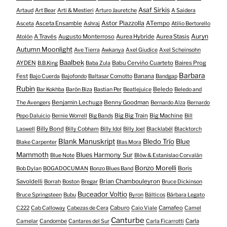
Asaf Sirkis
Artaud
Art Bear
Arti & Mestieri
Arturo Jauretche
A Saidera
Astor Piazzolla
Asceta Ensamble
ATempo
Asceta
Ashraj
Atilio Bertorello
Auryn
A Través
Augusto Monterroso
Aurea Hybride
Aurea Stasis
Atolón
Autumn Moonlight
Ave Tierra
Awkanya
Axel Giudice
Axel Scheinsohn
Baalbek
AYDEN
Babu Cerviño Cuarteto
Baires Prog
B.B.King
Baba Zula
Barbara
Fest
Banana
Bajo Cuerda
Bajofondo
Baltasar Comotto
Bandgap
Rubin
Beledo
Bar Kokhba
Barón Biza
Bastian Per
Beatlejuice
Beledo and
Benjamin Lechuga
Benny Goodman
The Avengers
Bernardo Alza
Bernardo
Big Big Train
Big Machine
Pepo Daluicio
Bernie Worrell
Big Bands
Bill
Billy Bond
Laswell
Billy Cobham
Billy Idol
Billy Joel
Blacklabél
Blacktorch
Blank Manuskript
Bledo Trío
Blue
Blake Carpenter
Blas Mora
Mammoth
Blues Harmony Sur
Blue Note
Blöw & Estanislao Corvalán
Bonzo Morelli
Boris
Bob Dylan
BOGADOCUMAN
Bonzo Blues Band
Savoldelli
Brian Chambouleyron
Borrah
Boston
Bregar
Bruce Dickinson
Buceador Voltio
Bruce Springsteen
Bubu
Byron
Bálticos
Bárbara Legato
Caburo
Camafeo
C222
Cab Calloway
Cabezas de Cera
Caio Viale
Camel
Canturbe
Carla
Camelar
Candombe
Cantares del Sur
Carla Ficarrotti