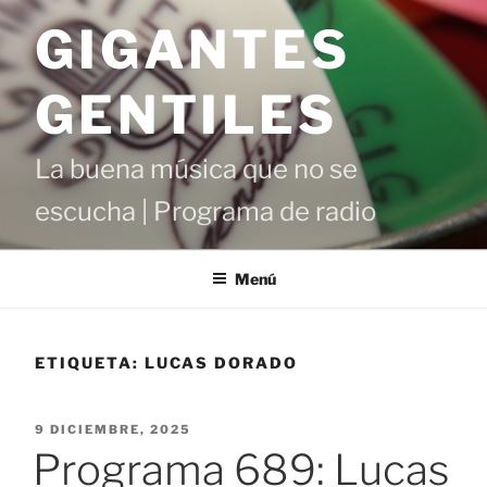
Saltar
GIGANTES
al
contenido
GENTILES
La buena música que no se
escucha | Programa de radio
Menú
ETIQUETA:
LUCAS DORADO
PUBLICADO
9 DICIEMBRE, 2025
EL
Programa 689: Lucas