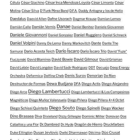
César Inca Mendoza Loyola
Célula
César Giachino
César Limonta
César
Molina
César Silva
D'Funk Pérez Band
D.F.A.
Daddy Antogna y los de Helio
Daedalus
Dafne Usorach
Daevid Allen
Dagmar Krause
Damian Lemes
Danae
Damián Vernis
Damián Calle
Daniel Benitez
Daniele Giovannon
Daniele Giovannoni
Daniel Ruggiero
Daniel Gonzalez
Daniel Schneck
Daniel Volpini
Dante
Danny De Lema
Danny Markovitch
Dante The
Darío Íscaro
Darío Acosta Teich
Darío Íscaro Trío
Samurai
David "Fuze"
David Bowie
David Gilmour
Fiuczynski
David Blamires
David Grisman
David Lebón
David Longdon
David Sadir Rodriguez
DDT
Decuajo
Deep Energy
Denis Surov
Denorian
Orchestra
Deformica
Delfina Cheb
De Rien
Dewa Budjana
Destructor de Formas
DFA
Diego Actis
Diego Alejandro
Diego Lambertucci
Diego Arce
Diego Lambertucci & Los Campesinos
Magnéticos
Diego Muñoz Valenzuela
Diego Piñera
Diego Piñera 4+4 Octet
Diego Souto
Diego Schissi Quinteto
Diego Spinelli
Diego Wacker
Dino Brassea
Diva
Dixieland
Dizzy Gillespie
Dominic Miller
Donovan
Dos
Dr. Dambred
Dragón de Hierro
Druckfarben
Caballos y una Flor
Dr. Hyde
Dusan Jevtovic
Dúo Crusat
Duke Ellington
Dwiki Dharmawan
Décima