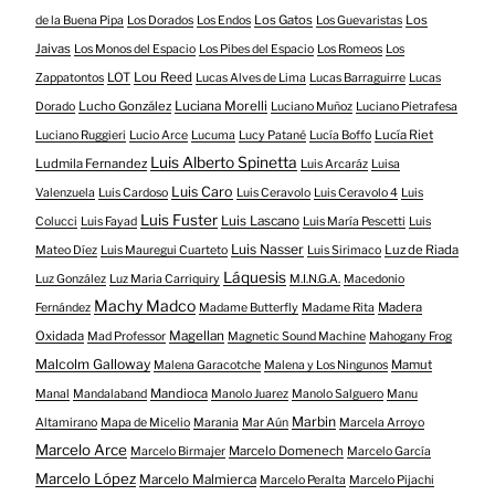
Los Gatos
Los
de la Buena Pipa
Los Dorados
Los Endos
Los Guevaristas
Jaivas
Los Monos del Espacio
Los Pibes del Espacio
Los Romeos
Los
LOT
Lou Reed
Zappatontos
Lucas Alves de Lima
Lucas Barraguirre
Lucas
Lucho González
Luciana Morelli
Dorado
Luciano Muñoz
Luciano Pietrafesa
Lucía Riet
Luciano Ruggieri
Lucio Arce
Lucuma
Lucy Patané
Lucía Boffo
Luis Alberto Spinetta
Ludmila Fernandez
Luis Arcaráz
Luisa
Luis Caro
Valenzuela
Luis Cardoso
Luis Ceravolo
Luis Ceravolo 4
Luis
Luis Fuster
Luis Lascano
Colucci
Luis Fayad
Luis María Pescetti
Luis
Luis Nasser
Luz de Riada
Mateo Díez
Luis Mauregui Cuarteto
Luis Sirimaco
Láquesis
Luz González
Luz Maria Carriquiry
M.I.N.G.A.
Macedonio
Machy Madco
Madera
Fernández
Madame Butterfly
Madame Rita
Oxidada
Magellan
Mad Professor
Magnetic Sound Machine
Mahogany Frog
Malcolm Galloway
Mamut
Malena Garacotche
Malena y Los Ningunos
Mandioca
Manal
Mandalaband
Manolo Juarez
Manolo Salguero
Manu
Marbin
Altamirano
Mapa de Micelio
Marania
Mar Aún
Marcela Arroyo
Marcelo Arce
Marcelo Domenech
Marcelo Birmajer
Marcelo García
Marcelo López
Marcelo Malmierca
Marcelo Peralta
Marcelo Pijachi