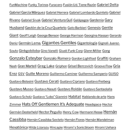
Gabriel Delta
FunMachine
Funky Torinos
Furacero
Fusión Ud. Tiene Razón
Gabriel García Márquez
Gabriel
Gabriel Herrera
Gabriel Lombardo Quinteto
Gary
Rivano
Gabriel Ventura Gulí
Gardenia
Gabriel Sivak
Galápagos
Husband
Gentle
Gastón de la Cruz Quarteto
Genesis
Gato Barbieri
Giant
Geoff Leigh
George Benson
George Harrison
Georgina Hassan
Gerardo
Gigantes Gentiles
Germán Lema.
Gigantología
Deniz
Gignoli-Juarez-
Ginkgobiloba
Souto
Gino Vanelli
Giusti Funk Corp
Glenn Miller
Gong
Gonzalo Esteybar
Gonzalo Romero
Graffiti
Gordon Lightfoot
Graham
Gría
Gran Martell
Greg Lake
Grisel Bercovich
Nash
Griphon
Groove Flow
Erez
Guille Moreno
GSV
Guillermo Caminer
Guillermo Samperio
GUISO
Gustavo Cerati
Gustavo Bolasini
Gustavo Cipriano
Gustavo Freiberg
Gustavo Musso
Gustavo Roldán
Gustavo Nasuti
Gustavo Santaolalla
Habitat
Gustavo Scholz
Gustavo “Lobo” Giannini
Hablando de arte
Hans
Hats Off Gentlemen It's Adequate
Zimmer
Headspace
Hector
Hernán
Hector Pegullo
Germán Oesterheld
Henry Cow
Hermann Hesse
Cassibba
Hernán Cassibba Sexteto
Hernán Flores
Hernán Mandelman
Hexatónica
Hilda Lizarazu
Hincapie
Hiromi's Sonicbloom
Hiromi Uehara