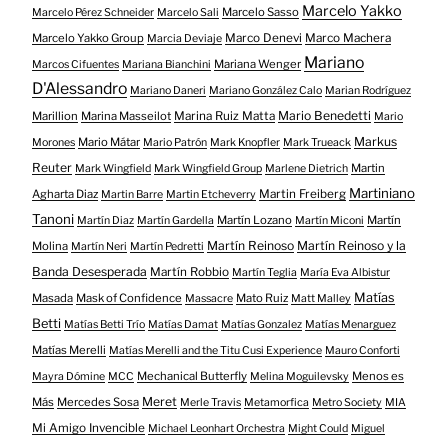
Marcelo Yakko
Marcelo Sasso
Marcelo Pérez Schneider
Marcelo Sali
Marcelo Yakko Group
Marco Denevi
Marco Machera
Marcia Deviaje
Mariano
Mariana Wenger
Marcos Cifuentes
Mariana Bianchini
D'Alessandro
Mariano Daneri
Mariano González Calo
Marian Rodríguez
Mario Benedetti
Marillion
Marina Masseilot
Marina Ruiz Matta
Mario
Markus
Mario Mátar
Morones
Mario Patrón
Mark Knopfler
Mark Trueack
Reuter
Martin
Mark Wingfield
Mark Wingfield Group
Marlene Dietrich
Martiniano
Agharta Diaz
Martin Freiberg
Martin Barre
Martin Etcheverry
Tanoni
Martín Lozano
Martín
Martín Diaz
Martín Gardella
Martín Miconi
Martín Reinoso
Martín Reinoso y la
Molina
Martín Neri
Martín Pedretti
Banda Desesperada
Martín Robbio
Martín Teglia
María Eva Albistur
Matías
Masada
Mask of Confidence
Mato Ruiz
Massacre
Matt Malley
Betti
Matías Betti Trío
Matías Damat
Matías Gonzalez
Matías Menarguez
Matías Merelli
Matías Merelli and the Titu Cusi Experience
Mauro Conforti
Mechanical Butterfly
Menos es
Mayra Dómine
MCC
Melina Moguilevsky
Meret
Más
Mercedes Sosa
Merle Travis
Metamorfica
Metro Society
MIA
Mi Amigo Invencible
Michael Leonhart Orchestra
Might Could
Miguel