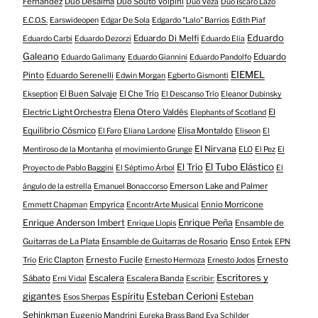
Fernández
Dúo Desalma
Dúo Souto Volpini
Dúo Veza
Dúo Íscaro Lazo
E.C.O.S.
Earswideopen
Edgar De Sola
Edgardo "Lalo" Barrios
Edith Piaf
Eduardo
Eduardo Di Melfi
Eduardo Carbi
Eduardo Dezorzi
Eduardo Elia
Galeano
Eduardo
Eduardo Galimany
Eduardo Giannini
Eduardo Pandolfo
EIEMEL
Pinto
Eduardo Serenelli
Edwin Morgan
Egberto Gismonti
El Buen Salvaje
El Che Trío
Ekseption
El Descanso Trío
Eleanor Dubinsky
Electric Light Orchestra
Elena Otero Valdés
El
Elephants of Scotland
Equilibrio Cósmico
Elisa Montaldo
El Faro
Eliana Lardone
Eliseon
El
El Nirvana
Mentiroso de la Montanha
el movimiento Grunge
ELO
El Pez
El
El Tubo Elástico
El Trío
Proyecto de Pablo Baggini
El Séptimo Árbol
El
Emerson Lake and Palmer
ángulo de la estrella
Emanuel Bonaccorso
Empyrica
Ennio Morricone
Emmett Chapman
EncontrArte Musical
Enrique Anderson Imbert
Enrique Peña
Ensamble de
Enrique Llopis
Enso
Guitarras de La Plata
Ensamble de Guitarras de Rosario
Entek
EPN
Eric Clapton
Ernesto Fucile
Ernesto
Trío
Ernesto Hermoza
Ernesto Jodos
Escritores y
Escalera
Sábato
Escalera Banda
Erni Vidal
Escribir:
gigantes
Esteban Cerioni
Espíritu
Esteban
Esos Sherpas
Sehinkman
Eugenio Mandrini
Eureka Brass Band
Eva Schilder