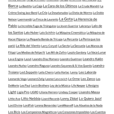
Barca
La Cara de los Últimos
La Caja
La Bastilla
La Cruda Mandril
La
La Cría
Créme Swing Jazz Band
La Desatanudos
La Dieta de Worms
La Doble
La Gota
La Herencia de
Nelson
Laermandá
La Finca de Laurento
Pablo
Lalo de
La Increíble Fuga de Triángulos
La Joven Guarrior
Lakranya
los Santos
Lalo Huber
Lalo Schifrin
La Máquina Cinemática
La Máquina de
La Perra que los
Hacer Pájaros
La Pequeña Banda de Trícupa
La Percanta
parió
La Rifa del Viento
La Secta
La Secuela
Larry Coryell
Las Manos de
La Vaca Lunar
Filippi
Las Medias de Felipe IV
Las Mil de Zafiro
Laszlo Gardony
Leandro Kalén
Lava Engine
Lazuli
Leandro Diaz Romero
Leandro Guelman
Leandro Ragusa
Leandro
Leandro Nuñez
Leandro Sayanes & Si Vos Querés
Troiano
Led Zeppelin
Leo Laborda
Leila Cherro
Leila Harlac
Lenny
Le Orme
Leo Zanco
Leonardo Vega
Leonard Zelig
Leonor Levcovich
Les
Lifesigns
DeMerle
Les Paul
Levin Brothers
Ley de la Música
Life Keeper
Light
Ligia Piro
Lisandro Massa
LIGRO
Liliana Herrero
Lindsay Cooper
Litto Nebbia
Lonny Ziblat
Lo Quiero Jazz!
Little Axe
Lizard Records
Lord Divine
LordFish
Lorena Benavidez
LoreWeaveR
Los Abuelos de la Nada
Los Bicis
Los Campesinos Magnéticos
Los Corazones Imposibles
Los Cuentos