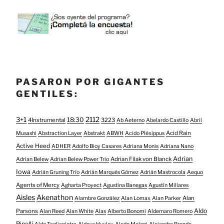
PASARON POR GIGANTES
GENTILES:
3+1
2112
18:30
4Instrumental
3223
Ab Aeterno
Abelardo Castillo
Abril
Acid Rain
Musashi
Abstraction Layer
Abstrakt
ABWH
Acido Pléxippus
Active Heed
ADHER
Adolfo Bioy Casares
Adriana Monis
Adriana Nano
Adrian
Adrian Filak von Blanck
Adrian Belew
Adrian Belew Power Trio
Iowa
Adrián Gruning Trío
Adrián Marqués Gómez
Adrián Mastrocola
Aequo
Agents of Mercy
Agharta Proyect
Agustina Banegas
Agustín Millares
Aisles
Akenathon
Alan
Alambre González
Alan Lomax
Alan Parker
Aldo
Parsons
Alan Reed
Alan White
Alas
Alberto Bonomi
Aldemaro Romero
Pinelli