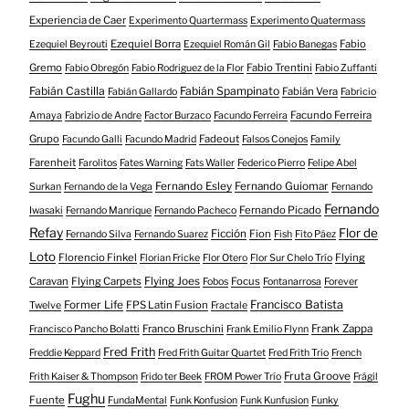
Experiencia de Caer
Experimento Quartermass
Experimento Quatermass
Ezequiel Borra
Fabio
Ezequiel Beyrouti
Ezequiel Román Gil
Fabio Banegas
Gremo
Fabio Trentini
Fabio Obregón
Fabio Rodriguez de la Flor
Fabio Zuffanti
Fabián Castilla
Fabián Spampinato
Fabián Vera
Fabián Gallardo
Fabricio
Facundo Ferreira
Amaya
Fabrizio de Andre
Factor Burzaco
Facundo Ferreira
Grupo
Fadeout
Facundo Galli
Facundo Madrid
Falsos Conejos
Family
Farenheit
Farolitos
Fates Warning
Fats Waller
Federico Pierro
Felipe Abel
Fernando Esley
Fernando Guiomar
Surkan
Fernando de la Vega
Fernando
Fernando
Fernando Picado
Iwasaki
Fernando Manrique
Fernando Pacheco
Refay
Flor de
Ficción
Fion
Fernando Silva
Fernando Suarez
Fish
Fito Páez
Loto
Florencio Finkel
Flying
Florian Fricke
Flor Otero
Flor Sur Chelo Trío
Caravan
Flying Carpets
Flying Joes
Focus
Fobos
Fontanarrosa
Forever
Francisco Batista
Former Life
FPS Latin Fusion
Twelve
Fractale
Franco Bruschini
Frank Zappa
Francisco Pancho Bolatti
Frank Emilio Flynn
Fred Frith
Freddie Keppard
Fred Frith Guitar Quartet
Fred Frith Trio
French
Fruta Groove
Frith Kaiser & Thompson
Frido ter Beek
FROM Power Trío
Frágil
Fughu
Fuente
FundaMental
Funk Konfusion
Funk Kunfusion
Funky