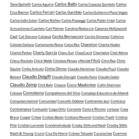
Carlos Balbi
Tana Spinelli
Carlos
Carlos Aguirre
Carlos Casazza Quinteto
Carlos Ferrari
Cruz Barros
Carlos Garófalo
Carlos Guillermo Plaza Vegas
Carlos Núñez
Carlos Indio Solari
Carlos Passeggi
Carlos Patán Vidal
Carlos
Caseros Hollywood
Schvartzman Cuarteto
Carl Palmer
Carolina Restuccia
Cast
Cecilia Bernasconi
Cat Stevens
Catukuá
Cecilia Gimenez
Ceferino
Chaneton
Celeste Galiano
Certamente Roma
Cetus Rex
Charlie Haden
Charly García
Charlie Parker
Charu Suri
ChauCoco!
Chechelos
Chet Atkins
cHoclat FRoG
Chris
Chevy Rockets
Chick Webb
Chinelas Persas
Chris Rea
Squire
Cintia Olmos
Cintia Arévalo
Claudia Heckman
Claudia Puyó
Claudio
Claudio Delgift
Bolzani
Claudio Devigili
Claudio Fazio
Claudio Gabis
Claudio Zemp
Coco Maskivker
Clint Bahr
Closure
Collin Sherman
Comokena
Compañeros del Vino
Colosos
Complejo Educativo de Alberdi
Computerchemist
Comunidad
Concetti-Oddone
Continental Jazz
Contraluz
Contramarea
Corsi e Ricorsi
Contusión
Coqui Ortiz
Corriente
cortazar
Cosa
Brava
Cospel
Cribas
Cristian Basto
Cristiano Roversii
Cristian Tiselli
Cristina
Crosby Stills
Piña
Cristián Larrondo
Cronómetrobudú
Crosby Stills and Nash
Nash & Young
Cuervos
Crucis
Cruz De Hierro
Cráneo Tatuado
Cucarachas