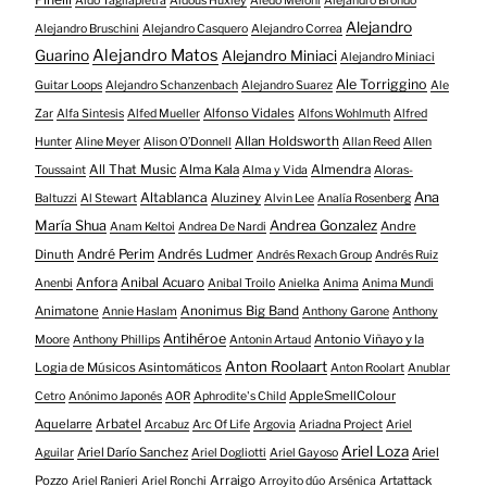
Aldo Tagliapietra
Aldous Huxley
Aledo Meloni
Alejandro Brondo
Alejandro
Alejandro Bruschini
Alejandro Casquero
Alejandro Correa
Alejandro Matos
Guarino
Alejandro Miniaci
Alejandro Miniaci
Ale Torriggino
Guitar Loops
Alejandro Schanzenbach
Alejandro Suarez
Ale
Alfonso Vidales
Zar
Alfa Sintesis
Alfed Mueller
Alfons Wohlmuth
Alfred
Allan Holdsworth
Hunter
Aline Meyer
Alison O​’​Donnell
Allan Reed
Allen
All That Music
Alma Kala
Almendra
Toussaint
Alma y Vida
Aloras-
Altablanca
Ana
Aluziney
Baltuzzi
Al Stewart
Alvin Lee
Analía Rosenberg
María Shua
Andrea Gonzalez
Andre
Anam Keltoi
Andrea De Nardi
André Perim
Andrés Ludmer
Dinuth
Andrés Rexach Group
Andrés Ruiz
Anfora
Anibal Acuaro
Anenbi
Anibal Troilo
Anielka
Anima
Anima Mundi
Animatone
Anonimus Big Band
Annie Haslam
Anthony Garone
Anthony
Antihéroe
Antonio Viñayo y la
Moore
Anthony Phillips
Antonin Artaud
Anton Roolaart
Logia de Músicos Asintomáticos
Anton Roolart
Anublar
AppleSmellColour
Cetro
Anónimo Japonés
AOR
Aphrodite's Child
Aquelarre
Arbatel
Arcabuz
Arc Of Life
Argovia
Ariadna Project
Ariel
Ariel Loza
Ariel Darío Sanchez
Ariel
Aguilar
Ariel Dogliotti
Ariel Gayoso
Pozzo
Arraigo
Artattack
Ariel Ranieri
Ariel Ronchi
Arroyito dúo
Arsénica