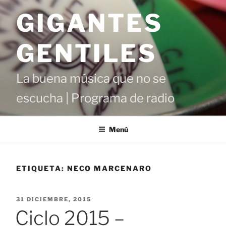
Saltar
GIGANTES
al
contenido
GENTILES
La buena música que no se
escucha | Programa de radio
Menú
ETIQUETA:
NECO MARCENARO
PUBLICADO
31 DICIEMBRE, 2015
EL
Ciclo 2015 –