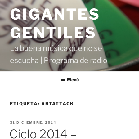
Saltar
GIGANTES
al
contenido
GENTILES
La buena música que no se
escucha | Programa de radio
Menú
ETIQUETA:
ARTATTACK
PUBLICADO
31 DICIEMBRE, 2014
EL
Ciclo 2014 –