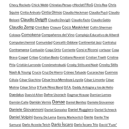
cHoclat FRoG
Chris
Chevy Rockets
Chick Webb
Chinelas Persas
Chris Rea
Squire
Cintia Olmos
Cintia Arévalo
Claudia Heckman
Claudia Puyó
Claudio
Claudio Delgift
Bolzani
Claudio Devigili
Claudio Fazio
Claudio Gabis
Claudio Zemp
Coco Maskivker
Clint Bahr
Closure
Collin Sherman
Comokena
Compañeros del Vino
Colosos
Complejo Educativo de Alberdi
Computerchemist
Comunidad
Concetti-Oddone
Continental Jazz
Contraluz
Contramarea
Corsi e Ricorsi
Contusión
Coqui Ortiz
Corriente
cortazar
Cosa
Brava
Cospel
Cribas
Cristian Basto
Cristiano Roversii
Cristian Tiselli
Cristina
Crosby Stills
Piña
Cristián Larrondo
Cronómetrobudú
Crosby Stills and Nash
Nash & Young
Cuervos
Crucis
Cruz De Hierro
Cráneo Tatuado
Cucarachas
César Inca Mendoza Loyola
Célula
César Giachino
César Limonta
César
Molina
César Silva
D'Funk Pérez Band
D.F.A.
Daddy Antogna y los de Helio
Daedalus
Dafne Usorach
Daevid Allen
Dagmar Krause
Damian Lemes
Danae
Damián Vernis
Damián Calle
Daniel Benitez
Daniele Giovannon
Daniele Giovannoni
Daniel Ruggiero
Daniel Gonzalez
Daniel Schneck
Daniel Volpini
Dante
Danny De Lema
Danny Markovitch
Dante The
Darío Íscaro
Darío Acosta Teich
Darío Íscaro Trío
Samurai
David "Fuze"