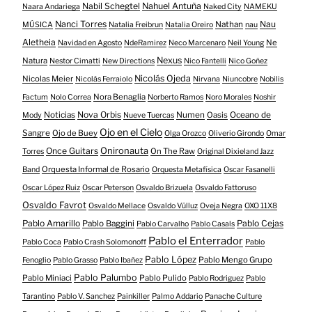
Nabil Schegtel
Nahuel Antuña
Naara Andariega
Naked City
NAMEKU
Nanci Torres
Nau
Nathan
MÚSICA
Natalia Freibrun
Natalia Oreiro
nau
Aletheia
Ne
Navidad en Agosto
NdeRamirez
Neco Marcenaro
Neil Young
Nexus
Natura
Nestor Cimatti
New Directions
Nico Fantelli
Nico Goñez
Nicolás Ojeda
Nicolas Meier
Nicolás Ferraiolo
Nirvana
Niuncobre
Nobilis
Nora Benaglia
Factum
Nolo Correa
Norberto Ramos
Noro Morales
Noshir
Nova Orbis
Noticias
Numen
Oasis
Oceano de
Mody
Nueve Tuercas
Ojo en el Cielo
Sangre
Ojo de Buey
Olga Orozco
Oliverio Girondo
Omar
Onironauta
Once Guitars
On The Raw
Torres
Original Dixieland Jazz
Orquesta Informal de Rosario
Band
Orquesta Metafísica
Oscar Fasanelli
Oscar López Ruiz
Oscar Peterson
Osvaldo Brizuela
Osvaldo Fattoruso
Osvaldo Favrot
Osvaldo Mellace
Osvaldo Vülluz
Oveja Negra
OXO 11X8
Pablo Amarillo
Pablo Cejas
Pablo Baggini
Pablo Carvalho
Pablo Casals
Pablo el Enterrador
Pablo Coca
Pablo Crash Solomonoff
Pablo
Pablo López
Pablo Mengo Grupo
Fenoglio
Pablo Grasso
Pablo Ibañez
Pablo Palumbo
Pablo Miniaci
Pablo Pulido
Pablo Rodriguez
Pablo
Tarantino
Pablo V. Sanchez
Painkiller
Palmo Addario
Panache Culture