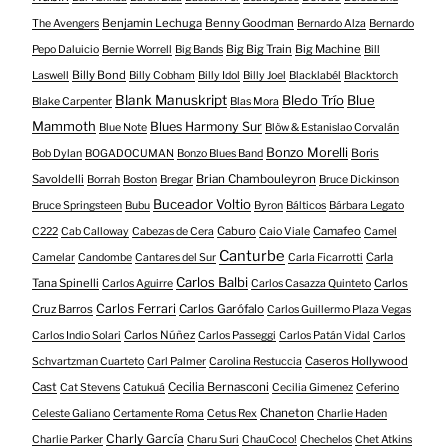
Benjamin Lechuga
Benny Goodman
The Avengers
Bernardo Alza
Bernardo
Big Big Train
Big Machine
Pepo Daluicio
Bernie Worrell
Big Bands
Bill
Billy Bond
Laswell
Billy Cobham
Billy Idol
Billy Joel
Blacklabél
Blacktorch
Blank Manuskript
Bledo Trío
Blue
Blake Carpenter
Blas Mora
Mammoth
Blues Harmony Sur
Blue Note
Blöw & Estanislao Corvalán
Bonzo Morelli
Boris
Bob Dylan
BOGADOCUMAN
Bonzo Blues Band
Savoldelli
Brian Chambouleyron
Borrah
Boston
Bregar
Bruce Dickinson
Buceador Voltio
Bruce Springsteen
Bubu
Byron
Bálticos
Bárbara Legato
Caburo
Camafeo
C222
Cab Calloway
Cabezas de Cera
Caio Viale
Camel
Canturbe
Carla
Camelar
Candombe
Cantares del Sur
Carla Ficarrotti
Carlos Balbi
Tana Spinelli
Carlos
Carlos Aguirre
Carlos Casazza Quinteto
Carlos Ferrari
Cruz Barros
Carlos Garófalo
Carlos Guillermo Plaza Vegas
Carlos Núñez
Carlos Indio Solari
Carlos Passeggi
Carlos Patán Vidal
Carlos
Caseros Hollywood
Schvartzman Cuarteto
Carl Palmer
Carolina Restuccia
Cast
Cecilia Bernasconi
Cat Stevens
Catukuá
Cecilia Gimenez
Ceferino
Chaneton
Celeste Galiano
Certamente Roma
Cetus Rex
Charlie Haden
Charly García
Charlie Parker
Charu Suri
ChauCoco!
Chechelos
Chet Atkins