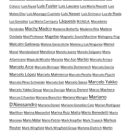
Luis Fuster
Luis Lascano
Colucci
Luis Fayad
Luis María Pescetti
Luis
Luis Nasser
Luz de Riada
Mateo Díez
Luis Mauregui Cuarteto
Luis Sirimaco
Láquesis
Luz González
Luz Maria Carriquiry
M.I.N.G.A.
Macedonio
Machy Madco
Madera
Fernández
Madame Butterfly
Madame Rita
Oxidada
Magellan
Mad Professor
Magnetic Sound Machine
Mahogany Frog
Malcolm Galloway
Mamut
Malena Garacotche
Malena y Los Ningunos
Mandioca
Manal
Mandalaband
Manolo Juarez
Manolo Salguero
Manu
Marbin
Altamirano
Mapa de Micelio
Marania
Mar Aún
Marcela Arroyo
Marcelo Arce
Marcelo Domenech
Marcelo Birmajer
Marcelo García
Marcelo López
Marcelo Malmierca
Marcelo Peralta
Marcelo Pijachi
Marcelo Yakko
Marcelo Sasso
Marcelo Pérez Schneider
Marcelo Sali
Marcelo Yakko Group
Marco Denevi
Marco Machera
Marcia Deviaje
Mariano
Mariana Wenger
Marcos Cifuentes
Mariana Bianchini
D'Alessandro
Mariano Daneri
Mariano González Calo
Marian Rodríguez
Mario Benedetti
Marillion
Marina Masseilot
Marina Ruiz Matta
Mario
Markus
Mario Mátar
Morones
Mario Patrón
Mark Knopfler
Mark Trueack
Reuter
Martin
Mark Wingfield
Mark Wingfield Group
Marlene Dietrich