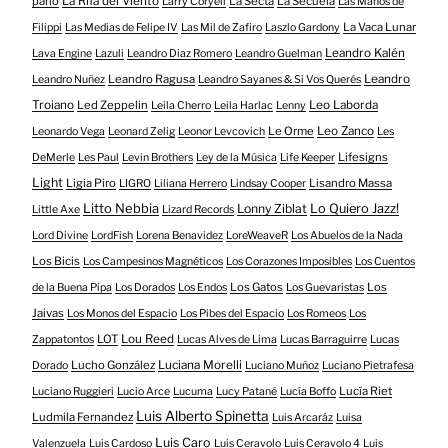
parió
La Rifa del Viento
La Secta
La Secuela
Larry Coryell
Las Manos de
La Vaca Lunar
Filippi
Las Medias de Felipe IV
Las Mil de Zafiro
Laszlo Gardony
Leandro Kalén
Lava Engine
Lazuli
Leandro Diaz Romero
Leandro Guelman
Leandro Ragusa
Leandro
Leandro Nuñez
Leandro Sayanes & Si Vos Querés
Troiano
Led Zeppelin
Leo Laborda
Leila Cherro
Leila Harlac
Lenny
Le Orme
Leo Zanco
Leonardo Vega
Leonard Zelig
Leonor Levcovich
Les
Lifesigns
DeMerle
Les Paul
Levin Brothers
Ley de la Música
Life Keeper
Light
Ligia Piro
Lisandro Massa
LIGRO
Liliana Herrero
Lindsay Cooper
Litto Nebbia
Lonny Ziblat
Lo Quiero Jazz!
Little Axe
Lizard Records
Lord Divine
LordFish
Lorena Benavidez
LoreWeaveR
Los Abuelos de la Nada
Los Bicis
Los Campesinos Magnéticos
Los Corazones Imposibles
Los Cuentos
Los Gatos
Los
de la Buena Pipa
Los Dorados
Los Endos
Los Guevaristas
Jaivas
Los Monos del Espacio
Los Pibes del Espacio
Los Romeos
Los
LOT
Lou Reed
Zappatontos
Lucas Alves de Lima
Lucas Barraguirre
Lucas
Lucho González
Luciana Morelli
Dorado
Luciano Muñoz
Luciano Pietrafesa
Lucía Riet
Luciano Ruggieri
Lucio Arce
Lucuma
Lucy Patané
Lucía Boffo
Luis Alberto Spinetta
Ludmila Fernandez
Luis Arcaráz
Luisa
Luis Caro
Valenzuela
Luis Cardoso
Luis Ceravolo
Luis Ceravolo 4
Luis