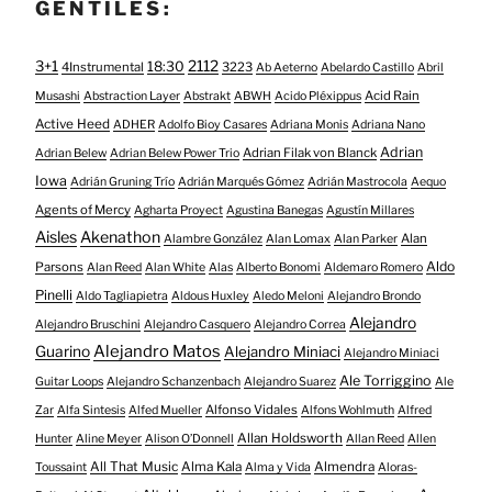
GENTILES:
3+1
2112
18:30
4Instrumental
3223
Ab Aeterno
Abelardo Castillo
Abril
Acid Rain
Musashi
Abstraction Layer
Abstrakt
ABWH
Acido Pléxippus
Active Heed
ADHER
Adolfo Bioy Casares
Adriana Monis
Adriana Nano
Adrian
Adrian Filak von Blanck
Adrian Belew
Adrian Belew Power Trio
Iowa
Adrián Gruning Trío
Adrián Marqués Gómez
Adrián Mastrocola
Aequo
Agents of Mercy
Agharta Proyect
Agustina Banegas
Agustín Millares
Aisles
Akenathon
Alan
Alambre González
Alan Lomax
Alan Parker
Aldo
Parsons
Alan Reed
Alan White
Alas
Alberto Bonomi
Aldemaro Romero
Pinelli
Aldo Tagliapietra
Aldous Huxley
Aledo Meloni
Alejandro Brondo
Alejandro
Alejandro Bruschini
Alejandro Casquero
Alejandro Correa
Alejandro Matos
Guarino
Alejandro Miniaci
Alejandro Miniaci
Ale Torriggino
Guitar Loops
Alejandro Schanzenbach
Alejandro Suarez
Ale
Alfonso Vidales
Zar
Alfa Sintesis
Alfed Mueller
Alfons Wohlmuth
Alfred
Allan Holdsworth
Hunter
Aline Meyer
Alison O​’​Donnell
Allan Reed
Allen
All That Music
Alma Kala
Almendra
Toussaint
Alma y Vida
Aloras-