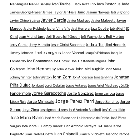
Iván Tarabelli
Jaco Pastorius
Jade
Iván Iñiguez
Iván Rusansky
Jack Rozz Trío
Jano
James George Frazer
James Taylor
Jan Fiala
Jasmín Narvaja
Jati Signorio
Javier García
Javier
Javier Chino Suárez
Javier Madrazo
Javier Malosetti
Mareco
Jazz Cuvée
Javier Robledo
Javier Villafañe
Javi Herrera
Jaén Kieff
JC
Jeff Beck
Jeff Green
Cinel
Jean Michel Jarre
Jeff Wayne
Jelly Roll Morton
Jethro Tull
Jimi Hendrix
Jerry Garcia
Jerry Marotta
Jesus Christ Superstar
Jinetes negros
Joaco Vaccari
Jimmy Johnson
Joaquín Fridman
Joaquín
Joe Bonamassa
John
Lombardo
Joe Chawki
Joel Castañeda Iñiguez
John Hennessy
Coltrane
John McLaughlin
John Mayer
John Miles
John Zorn
Jonatan
Johnny Winter
John Wetton
Jon Anderson
Jonatan Piña
Piña Duluc
Jorge
Jon Lord
Jordi Cebrián
Jorge Antares
Jorge Ariel Madrazo
Jorge Garacotche
Fandermole
Jorge González
Jorge Larrosa
Jorge
Jorge Perez Perri
Jorge Minissale
Jorge Sanchez
Jorge
López Ruiz
Senno
Jorge Zima
Jose Ignacio Lares
José Antonio Bottiroli
José Carballido
José María Blanc
José María Blanc con La Herencia de Pablo.
José Pérez
Vargas
Jota Morelli
Juampy Juarez
Juan Antonio Ferreyra JAF
Juan Carlos
Juan Chianelli
Baglietto
Juan Carlos Onetti
Juanchi Vidoletti
Juancho Perone