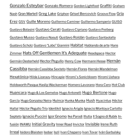
Gonzalo Esteybar
Gonzalo Romero
Graffiti
Gordon Lightfoot
Graham
Gría
Gran Martell
Greg Lake
Grisel Bercovich
Nash
Griphon
Groove Flow
Erez
Guille Moreno
GSV
Guillermo Caminer
Guillermo Samperio
GUISO
Gustavo Cerati
Gustavo Bolasini
Gustavo Cipriano
Gustavo Freiberg
Gustavo Musso
Gustavo Roldán
Gustavo Nasuti
Gustavo Santaolalla
Habitat
Gustavo Scholz
Gustavo “Lobo” Giannini
Hablando de arte
Hans
Hats Off Gentlemen It's Adequate
Zimmer
Headspace
Hector
Hernán
Hector Pegullo
Germán Oesterheld
Henry Cow
Hermann Hesse
Cassibba
Hernán Cassibba Sexteto
Hernán Flores
Hernán Mandelman
Hexatónica
Hilda Lizarazu
Hincapie
Hiromi's Sonicbloom
Hiromi Uehara
Holdsworth Pasqua Haslip Wackerman
Homero Lavorano
Hora Cero
Hot Club
Huancara
Hugo Bertone
Hugo & Los Gemelos
Hugo Antonelli
Hugo
Huinca
Hush
García
Hugo Gonzalez Neira
Hunka Munka
Hyacintus
Héctor
Hallal
Héctor Pegullo Trío
Identikit
Ignacio Arigós
Ignacio Montoya Carlotto
Ignacio Puccini
Igor Gnomo
Septeto
Ike Parodi
Illutia
Il Sogno di Rubik
In-
Initial Gravity
Invisible
Irene Ruth
fusión
INAMU
Inner Road
Invictor
Irreal
Isidoro Blaisten
Isobar
Iszil
Ivan Chaparro
Ivan Tovar
Iván Garbulsky