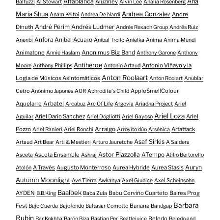
Altablanca
Ana
Aluziney
Baltuzzi
Al Stewart
Alvin Lee
Analía Rosenberg
María Shua
Andrea Gonzalez
Andre
Anam Keltoi
Andrea De Nardi
André Perim
Andrés Ludmer
Dinuth
Andrés Rexach Group
Andrés Ruiz
Anfora
Anibal Acuaro
Anenbi
Anibal Troilo
Anielka
Anima
Anima Mundi
Animatone
Anonimus Big Band
Annie Haslam
Anthony Garone
Anthony
Antihéroe
Antonio Viñayo y la
Moore
Anthony Phillips
Antonin Artaud
Anton Roolaart
Logia de Músicos Asintomáticos
Anton Roolart
Anublar
AppleSmellColour
Cetro
Anónimo Japonés
AOR
Aphrodite's Child
Aquelarre
Arbatel
Arcabuz
Arc Of Life
Argovia
Ariadna Project
Ariel
Ariel Loza
Ariel Darío Sanchez
Ariel
Aguilar
Ariel Dogliotti
Ariel Gayoso
Pozzo
Arraigo
Artattack
Ariel Ranieri
Ariel Ronchi
Arroyito dúo
Arsénica
Asaf Sirkis
Artaud
Art Bear
Arti & Mestieri
Arturo Jauretche
A Saidera
Astor Piazzolla
Asceta Ensamble
ATempo
Asceta
Ashraj
Atilio Bertorello
Auryn
A Través
Augusto Monterroso
Aurea Hybride
Aurea Stasis
Atolón
Autumn Moonlight
Ave Tierra
Awkanya
Axel Giudice
Axel Scheinsohn
Baalbek
AYDEN
Babu Cerviño Cuarteto
Baires Prog
B.B.King
Baba Zula
Barbara
Fest
Banana
Bajo Cuerda
Bajofondo
Baltasar Comotto
Bandgap
Rubin
Beledo
Bar Kokhba
Barón Biza
Bastian Per
Beatlejuice
Beledo and