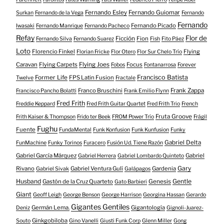
Fernando Esley
Fernando Guiomar
Surkan
Fernando de la Vega
Fernando
Fernando
Fernando Picado
Iwasaki
Fernando Manrique
Fernando Pacheco
Refay
Flor de
Ficción
Fion
Fernando Silva
Fernando Suarez
Fish
Fito Páez
Loto
Florencio Finkel
Flying
Florian Fricke
Flor Otero
Flor Sur Chelo Trío
Caravan
Flying Carpets
Flying Joes
Focus
Fobos
Fontanarrosa
Forever
Francisco Batista
Former Life
FPS Latin Fusion
Twelve
Fractale
Franco Bruschini
Frank Zappa
Francisco Pancho Bolatti
Frank Emilio Flynn
Fred Frith
Freddie Keppard
Fred Frith Guitar Quartet
Fred Frith Trio
French
Fruta Groove
Frith Kaiser & Thompson
Frido ter Beek
FROM Power Trío
Frágil
Fughu
Fuente
FundaMental
Funk Konfusion
Funk Kunfusion
Funky
Gabriel Delta
FunMachine
Funky Torinos
Furacero
Fusión Ud. Tiene Razón
Gabriel García Márquez
Gabriel
Gabriel Herrera
Gabriel Lombardo Quinteto
Gary
Rivano
Gabriel Ventura Gulí
Gardenia
Gabriel Sivak
Galápagos
Husband
Gentle
Gastón de la Cruz Quarteto
Genesis
Gato Barbieri
Giant
Geoff Leigh
George Benson
George Harrison
Georgina Hassan
Gerardo
Gigantes Gentiles
Germán Lema.
Gigantología
Deniz
Gignoli-Juarez-
Ginkgobiloba
Souto
Gino Vanelli
Giusti Funk Corp
Glenn Miller
Gong