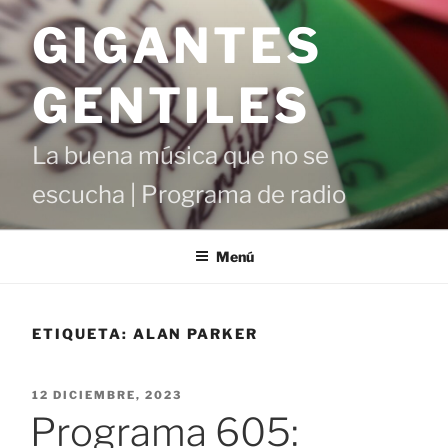
Saltar
GIGANTES
al
contenido
GENTILES
La buena música que no se
escucha | Programa de radio
Menú
ETIQUETA:
ALAN PARKER
PUBLICADO
12 DICIEMBRE, 2023
EL
Programa 605: