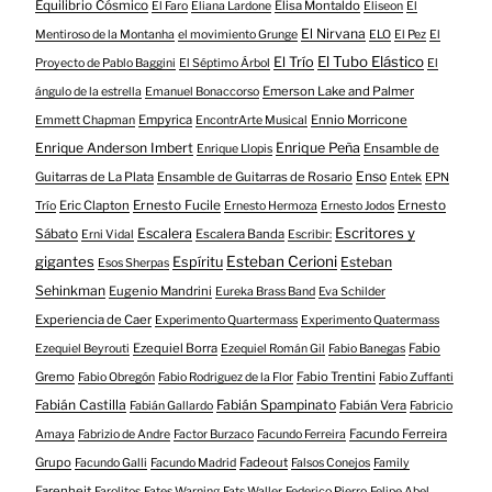
Equilibrio Cósmico
Elisa Montaldo
El Faro
Eliana Lardone
Eliseon
El
El Nirvana
Mentiroso de la Montanha
el movimiento Grunge
ELO
El Pez
El
El Tubo Elástico
El Trío
Proyecto de Pablo Baggini
El Séptimo Árbol
El
Emerson Lake and Palmer
ángulo de la estrella
Emanuel Bonaccorso
Empyrica
Ennio Morricone
Emmett Chapman
EncontrArte Musical
Enrique Anderson Imbert
Enrique Peña
Ensamble de
Enrique Llopis
Enso
Guitarras de La Plata
Ensamble de Guitarras de Rosario
Entek
EPN
Eric Clapton
Ernesto Fucile
Ernesto
Trío
Ernesto Hermoza
Ernesto Jodos
Escritores y
Escalera
Sábato
Escalera Banda
Erni Vidal
Escribir:
gigantes
Esteban Cerioni
Espíritu
Esteban
Esos Sherpas
Sehinkman
Eugenio Mandrini
Eureka Brass Band
Eva Schilder
Experiencia de Caer
Experimento Quartermass
Experimento Quatermass
Ezequiel Borra
Fabio
Ezequiel Beyrouti
Ezequiel Román Gil
Fabio Banegas
Gremo
Fabio Trentini
Fabio Obregón
Fabio Rodriguez de la Flor
Fabio Zuffanti
Fabián Castilla
Fabián Spampinato
Fabián Vera
Fabián Gallardo
Fabricio
Facundo Ferreira
Amaya
Fabrizio de Andre
Factor Burzaco
Facundo Ferreira
Grupo
Fadeout
Facundo Galli
Facundo Madrid
Falsos Conejos
Family
Farenheit
Farolitos
Fates Warning
Fats Waller
Federico Pierro
Felipe Abel