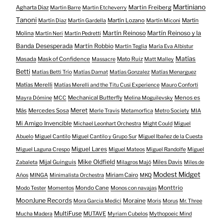
Martiniano
Agharta Diaz
Martin Freiberg
Martin Barre
Martin Etcheverry
Tanoni
Martín Lozano
Martín
Martín Diaz
Martín Gardella
Martín Miconi
Martín Reinoso
Martín Reinoso y la
Molina
Martín Neri
Martín Pedretti
Banda Desesperada
Martín Robbio
Martín Teglia
María Eva Albistur
Matías
Masada
Mask of Confidence
Mato Ruiz
Massacre
Matt Malley
Betti
Matías Betti Trío
Matías Damat
Matías Gonzalez
Matías Menarguez
Matías Merelli
Matías Merelli and the Titu Cusi Experience
Mauro Conforti
Mechanical Butterfly
Menos es
Mayra Dómine
MCC
Melina Moguilevsky
Meret
Más
Mercedes Sosa
Merle Travis
Metamorfica
Metro Society
MIA
Mi Amigo Invencible
Michael Leonhart Orchestra
Might Could
Miguel
Abuelo
Miguel Cantilo
Miguel Cantilo y Grupo Sur
Miguel Ibañez de la Cuesta
Miguel Lares
Miguel Laguna Crespo
Miguel Mateos
Miguel Randolfe
Miguel
Mike Oldfield
Mijal Guinguis
Miles Davis
Zabaleta
Milagros Majó
Miles de
Modest Midget
Miriam Cairo
Años
MINGA
Minimalista Orchestra
MKQ
Mondo Cane
Monttrio
Modo Tester
Momentos
Monos con navajas
MoonJune Records
Moraine
Mora Garcia Medici
Moris
Morus
Mr. Three
MultiFuse
MUTAVE
Mucha Madera
Myriam Cubelos
Mythopoeic Mind