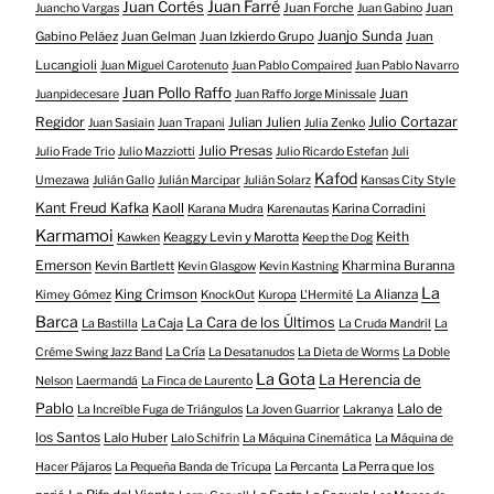
Juan Farré
Juan Cortés
Juan Forche
Juan
Juancho Vargas
Juan Gabino
Juanjo Sunda
Gabino Peláez
Juan Gelman
Juan Izkierdo Grupo
Juan
Lucangioli
Juan Miguel Carotenuto
Juan Pablo Compaired
Juan Pablo Navarro
Juan Pollo Raffo
Juan
Juanpidecesare
Juan Raffo Jorge Minissale
Regidor
Julio Cortazar
Julian Julien
Juan Sasiain
Juan Trapani
Julia Zenko
Julio Presas
Julio Frade Trio
Julio Mazziotti
Julio Ricardo Estefan
Juli
Kafod
Umezawa
Julián Gallo
Julián Marcipar
Julián Solarz
Kansas City Style
Kant Freud Kafka
Kaoll
Karina Corradini
Karana Mudra
Karenautas
Karmamoi
Keith
Keaggy Levin y Marotta
Kawken
Keep the Dog
Emerson
Kevin Bartlett
Kharmina Buranna
Kevin Glasgow
Kevin Kastning
La
King Crimson
La Alianza
Kimey Gómez
KnockOut
Kuropa
L'Hermité
Barca
La Cara de los Últimos
La Caja
La Bastilla
La Cruda Mandril
La
La Cría
Créme Swing Jazz Band
La Desatanudos
La Dieta de Worms
La Doble
La Gota
La Herencia de
Nelson
Laermandá
La Finca de Laurento
Pablo
Lalo de
La Increíble Fuga de Triángulos
La Joven Guarrior
Lakranya
los Santos
Lalo Huber
Lalo Schifrin
La Máquina Cinemática
La Máquina de
La Perra que los
Hacer Pájaros
La Pequeña Banda de Trícupa
La Percanta