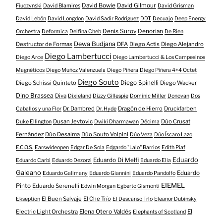
David Bowie
David Gilmour
Fiuczynski
David Blamires
David Grisman
David Lebón
David Longdon
David Sadir Rodriguez
DDT
Decuajo
Deep Energy
Denis Surov
Denorian
Orchestra
Deformica
Delfina Cheb
De Rien
Dewa Budjana
Destructor de Formas
DFA
Diego Actis
Diego Alejandro
Diego Lambertucci
Diego Arce
Diego Lambertucci & Los Campesinos
Magnéticos
Diego Muñoz Valenzuela
Diego Piñera
Diego Piñera 4+4 Octet
Diego Souto
Diego Schissi Quinteto
Diego Spinelli
Diego Wacker
Dino Brassea
Diva
Dixieland
Dizzy Gillespie
Dominic Miller
Donovan
Dos
Dr. Dambred
Dragón de Hierro
Druckfarben
Caballos y una Flor
Dr. Hyde
Dusan Jevtovic
Dúo Crusat
Duke Ellington
Dwiki Dharmawan
Décima
Fernández
Dúo Desalma
Dúo Souto Volpini
Dúo Veza
Dúo Íscaro Lazo
E.C.O.S.
Earswideopen
Edgar De Sola
Edgardo "Lalo" Barrios
Edith Piaf
Eduardo
Eduardo Di Melfi
Eduardo Carbi
Eduardo Dezorzi
Eduardo Elia
Galeano
Eduardo
Eduardo Galimany
Eduardo Giannini
Eduardo Pandolfo
EIEMEL
Pinto
Eduardo Serenelli
Edwin Morgan
Egberto Gismonti
El Buen Salvaje
El Che Trío
Ekseption
El Descanso Trío
Eleanor Dubinsky
Electric Light Orchestra
Elena Otero Valdés
El
Elephants of Scotland