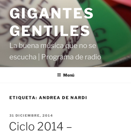
Saltar
GIGANTES
al
contenido
GENTILES
La buena música que no se
escucha | Programa de radio
Menú
ETIQUETA:
ANDREA DE NARDI
PUBLICADO
31 DICIEMBRE, 2014
EL
Ciclo 2014 –