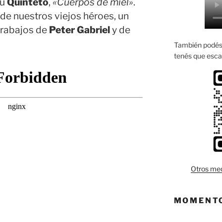
su
Quinteto
,
«Cuerpos de miel»
.
de nuestros viejos héroes, un
trabajos de
Peter Gabriel
y de
También podés 
tenés que esca
Otros med
MOMENTO