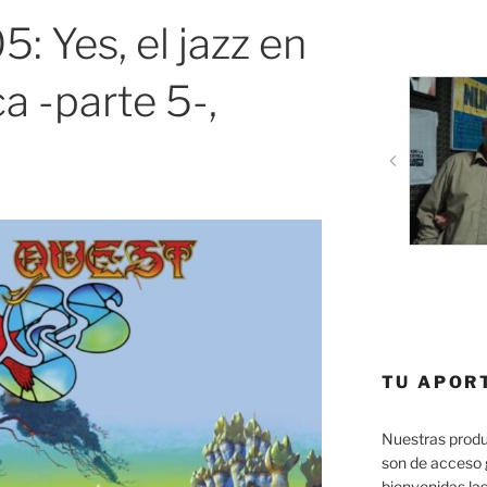
 Yes, el jazz en
a -parte 5-,
TU APOR
Nuestras produ
son de acceso 
bienvenidas las