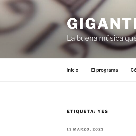
Saltar
al
GIGANT
contenido
La buena música que
Inicio
El programa
Có
ETIQUETA:
YES
PUBLICADO
13 MARZO, 2023
EL