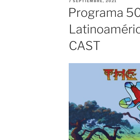
PUBLICADO
7 SEPTIEMBRE, 2021
EL
Programa 505:
Latinoaméric
CAST