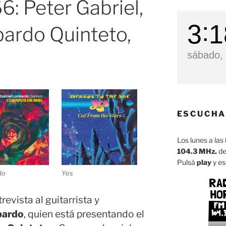
: Peter Gabriel,
3
1
ardo Quinteto,
sábado, 
ESCUCHA
Los lunes a las
104.3 MHz.
de
Pulsá
play
y es
do
Yes
evista al guitarrista y
bardo
, quien está presentando el