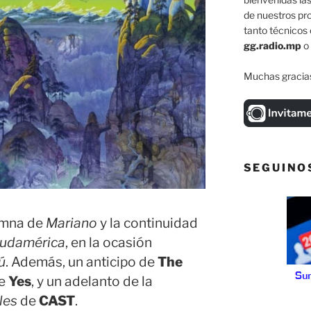
de nuestros pr
tanto técnicos 
gg.radio.mp
o
Muchas gracias
SEGUINO
umna de
Mariano
y la continuidad
udamérica
, en la ocasión
ú
. Además, un anticipo de
The
e
Yes
, y un adelanto de la
les
de
CAST
.