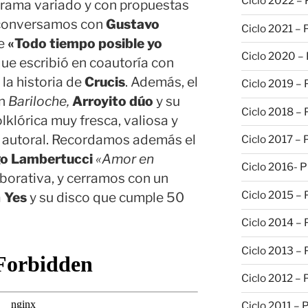
Ciclo 2022 –
ograma variado y con propuestas
 conversamos con
Gustavo
Ciclo 2021 –
re
«Todo tiempo posible yo
Ciclo 2020 –
o que escribió en coautoría con
la historia de
Crucis
. Además, el
Ciclo 2019 –
en
Bariloche,
Arroyito dúo
y su
Ciclo 2018 –
lklórica muy fresca, valiosa y
lo autoral. Recordamos además el
Ciclo 2017 –
o Lambertucci
«Amor en
Ciclo 2016- 
aborativa, y cerramos con un
Ciclo 2015 –
a
Yes
y su disco que cumple 50
Ciclo 2014 –
Ciclo 2013 –
Ciclo 2012 – 
Ciclo 2011 – 