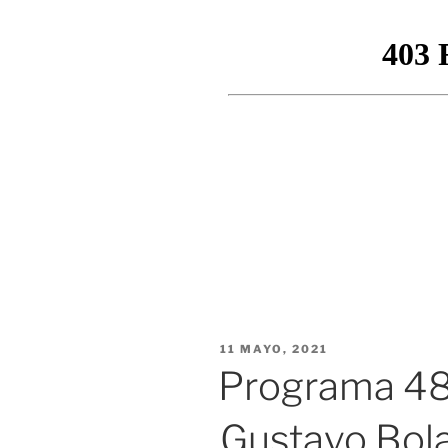
PUBLICADO
11 MAYO, 2021
EL
Programa 488
Gustavo Bolas