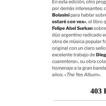
En esta edición, otro pr
por demás interesantes:
Bolasini
para hablar sob
estaré con vos»
, el libr
Felipe Abel Surkan
sobre 
dúo argentino radicado 
obra de música popular fo
original con un claro sel
excelente trabajo de
Dieg
cuarentena»
, su obra col
homenaje a la gran band
años:
«The Yes Album»
.