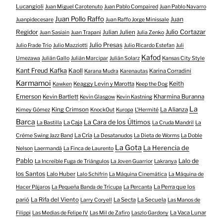
Lucangioli
Juan Miguel Carotenuto
Juan Pablo Compaired
Juan Pablo Navarro
Juan Pollo Raffo
Juan
Juanpidecesare
Juan Raffo Jorge Minissale
Regidor
Julio Cortazar
Julian Julien
Juan Sasiain
Juan Trapani
Julia Zenko
Julio Presas
Julio Frade Trio
Julio Mazziotti
Julio Ricardo Estefan
Juli
Kafod
Umezawa
Julián Gallo
Julián Marcipar
Julián Solarz
Kansas City Style
Kant Freud Kafka
Kaoll
Karina Corradini
Karana Mudra
Karenautas
Karmamoi
Keith
Keaggy Levin y Marotta
Kawken
Keep the Dog
Emerson
Kevin Bartlett
Kharmina Buranna
Kevin Glasgow
Kevin Kastning
La
King Crimson
La Alianza
Kimey Gómez
KnockOut
Kuropa
L'Hermité
Barca
La Cara de los Últimos
La Caja
La Bastilla
La Cruda Mandril
La
La Cría
Créme Swing Jazz Band
La Desatanudos
La Dieta de Worms
La Doble
La Gota
La Herencia de
Nelson
Laermandá
La Finca de Laurento
Pablo
Lalo de
La Increíble Fuga de Triángulos
La Joven Guarrior
Lakranya
los Santos
Lalo Huber
Lalo Schifrin
La Máquina Cinemática
La Máquina de
La Perra que los
Hacer Pájaros
La Pequeña Banda de Trícupa
La Percanta
parió
La Rifa del Viento
La Secta
La Secuela
Larry Coryell
Las Manos de
La Vaca Lunar
Filippi
Las Medias de Felipe IV
Las Mil de Zafiro
Laszlo Gardony