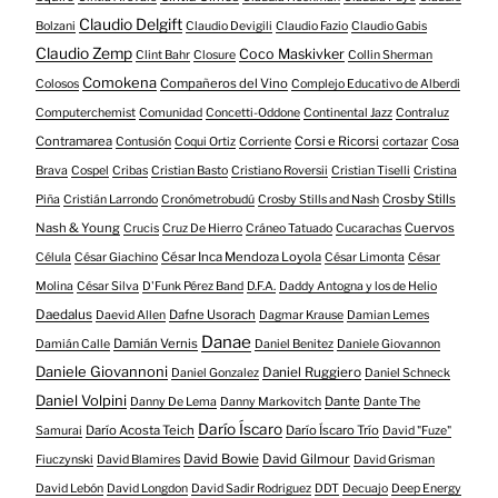
Claudio Delgift
Bolzani
Claudio Devigili
Claudio Fazio
Claudio Gabis
Claudio Zemp
Coco Maskivker
Clint Bahr
Closure
Collin Sherman
Comokena
Compañeros del Vino
Colosos
Complejo Educativo de Alberdi
Computerchemist
Comunidad
Concetti-Oddone
Continental Jazz
Contraluz
Contramarea
Corsi e Ricorsi
Contusión
Coqui Ortiz
Corriente
cortazar
Cosa
Brava
Cospel
Cribas
Cristian Basto
Cristiano Roversii
Cristian Tiselli
Cristina
Crosby Stills
Piña
Cristián Larrondo
Cronómetrobudú
Crosby Stills and Nash
Nash & Young
Cuervos
Crucis
Cruz De Hierro
Cráneo Tatuado
Cucarachas
César Inca Mendoza Loyola
Célula
César Giachino
César Limonta
César
Molina
César Silva
D'Funk Pérez Band
D.F.A.
Daddy Antogna y los de Helio
Daedalus
Dafne Usorach
Daevid Allen
Dagmar Krause
Damian Lemes
Danae
Damián Vernis
Damián Calle
Daniel Benitez
Daniele Giovannon
Daniele Giovannoni
Daniel Ruggiero
Daniel Gonzalez
Daniel Schneck
Daniel Volpini
Dante
Danny De Lema
Danny Markovitch
Dante The
Darío Íscaro
Darío Acosta Teich
Darío Íscaro Trío
Samurai
David "Fuze"
David Bowie
David Gilmour
Fiuczynski
David Blamires
David Grisman
David Lebón
David Longdon
David Sadir Rodriguez
DDT
Decuajo
Deep Energy