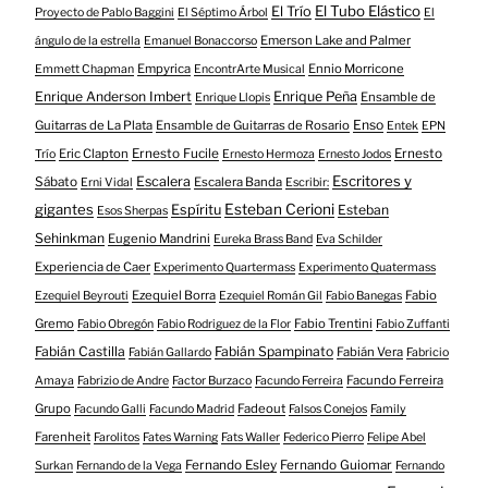
El Tubo Elástico
El Trío
Proyecto de Pablo Baggini
El Séptimo Árbol
El
Emerson Lake and Palmer
ángulo de la estrella
Emanuel Bonaccorso
Empyrica
Ennio Morricone
Emmett Chapman
EncontrArte Musical
Enrique Anderson Imbert
Enrique Peña
Ensamble de
Enrique Llopis
Enso
Guitarras de La Plata
Ensamble de Guitarras de Rosario
Entek
EPN
Eric Clapton
Ernesto Fucile
Ernesto
Trío
Ernesto Hermoza
Ernesto Jodos
Escritores y
Escalera
Sábato
Escalera Banda
Erni Vidal
Escribir:
gigantes
Esteban Cerioni
Espíritu
Esteban
Esos Sherpas
Sehinkman
Eugenio Mandrini
Eureka Brass Band
Eva Schilder
Experiencia de Caer
Experimento Quartermass
Experimento Quatermass
Ezequiel Borra
Fabio
Ezequiel Beyrouti
Ezequiel Román Gil
Fabio Banegas
Gremo
Fabio Trentini
Fabio Obregón
Fabio Rodriguez de la Flor
Fabio Zuffanti
Fabián Castilla
Fabián Spampinato
Fabián Vera
Fabián Gallardo
Fabricio
Facundo Ferreira
Amaya
Fabrizio de Andre
Factor Burzaco
Facundo Ferreira
Grupo
Fadeout
Facundo Galli
Facundo Madrid
Falsos Conejos
Family
Farenheit
Farolitos
Fates Warning
Fats Waller
Federico Pierro
Felipe Abel
Fernando Esley
Fernando Guiomar
Surkan
Fernando de la Vega
Fernando