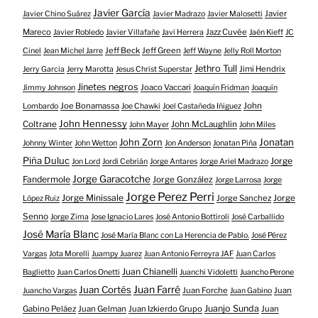
Javier García
Javier
Javier Chino Suárez
Javier Madrazo
Javier Malosetti
Mareco
Jazz Cuvée
Javier Robledo
Javier Villafañe
Javi Herrera
Jaén Kieff
JC
Jeff Beck
Jeff Green
Cinel
Jean Michel Jarre
Jeff Wayne
Jelly Roll Morton
Jethro Tull
Jimi Hendrix
Jerry Garcia
Jerry Marotta
Jesus Christ Superstar
Jinetes negros
Joaco Vaccari
Jimmy Johnson
Joaquín Fridman
Joaquín
Joe Bonamassa
John
Lombardo
Joe Chawki
Joel Castañeda Iñiguez
John Hennessy
Coltrane
John McLaughlin
John Mayer
John Miles
John Zorn
Jonatan
Johnny Winter
John Wetton
Jon Anderson
Jonatan Piña
Piña Duluc
Jorge
Jon Lord
Jordi Cebrián
Jorge Antares
Jorge Ariel Madrazo
Jorge Garacotche
Fandermole
Jorge González
Jorge Larrosa
Jorge
Jorge Perez Perri
Jorge Minissale
Jorge Sanchez
Jorge
López Ruiz
Senno
Jorge Zima
Jose Ignacio Lares
José Antonio Bottiroli
José Carballido
José María Blanc
José María Blanc con La Herencia de Pablo.
José Pérez
Vargas
Jota Morelli
Juampy Juarez
Juan Antonio Ferreyra JAF
Juan Carlos
Juan Chianelli
Baglietto
Juan Carlos Onetti
Juanchi Vidoletti
Juancho Perone
Juan Farré
Juan Cortés
Juan Forche
Juan
Juancho Vargas
Juan Gabino
Juanjo Sunda
Gabino Peláez
Juan Gelman
Juan Izkierdo Grupo
Juan