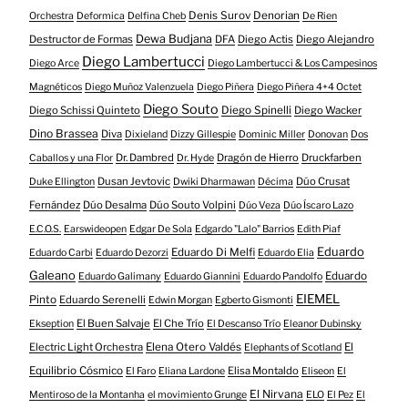
Denis Surov
Denorian
Orchestra
Deformica
Delfina Cheb
De Rien
Dewa Budjana
Destructor de Formas
DFA
Diego Actis
Diego Alejandro
Diego Lambertucci
Diego Arce
Diego Lambertucci & Los Campesinos
Magnéticos
Diego Muñoz Valenzuela
Diego Piñera
Diego Piñera 4+4 Octet
Diego Souto
Diego Schissi Quinteto
Diego Spinelli
Diego Wacker
Dino Brassea
Diva
Dixieland
Dizzy Gillespie
Dominic Miller
Donovan
Dos
Dr. Dambred
Dragón de Hierro
Druckfarben
Caballos y una Flor
Dr. Hyde
Dusan Jevtovic
Dúo Crusat
Duke Ellington
Dwiki Dharmawan
Décima
Fernández
Dúo Desalma
Dúo Souto Volpini
Dúo Veza
Dúo Íscaro Lazo
E.C.O.S.
Earswideopen
Edgar De Sola
Edgardo "Lalo" Barrios
Edith Piaf
Eduardo
Eduardo Di Melfi
Eduardo Carbi
Eduardo Dezorzi
Eduardo Elia
Galeano
Eduardo
Eduardo Galimany
Eduardo Giannini
Eduardo Pandolfo
EIEMEL
Pinto
Eduardo Serenelli
Edwin Morgan
Egberto Gismonti
El Buen Salvaje
El Che Trío
Ekseption
El Descanso Trío
Eleanor Dubinsky
Electric Light Orchestra
Elena Otero Valdés
El
Elephants of Scotland
Equilibrio Cósmico
Elisa Montaldo
El Faro
Eliana Lardone
Eliseon
El
El Nirvana
Mentiroso de la Montanha
el movimiento Grunge
ELO
El Pez
El