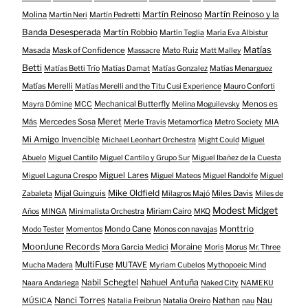
Martín Reinoso
Martín Reinoso y la
Molina
Martín Neri
Martín Pedretti
Banda Desesperada
Martín Robbio
Martín Teglia
María Eva Albistur
Matías
Masada
Mask of Confidence
Mato Ruiz
Massacre
Matt Malley
Betti
Matías Betti Trío
Matías Damat
Matías Gonzalez
Matías Menarguez
Matías Merelli
Matías Merelli and the Titu Cusi Experience
Mauro Conforti
Mechanical Butterfly
Menos es
Mayra Dómine
MCC
Melina Moguilevsky
Meret
Más
Mercedes Sosa
Merle Travis
Metamorfica
Metro Society
MIA
Mi Amigo Invencible
Michael Leonhart Orchestra
Might Could
Miguel
Abuelo
Miguel Cantilo
Miguel Cantilo y Grupo Sur
Miguel Ibañez de la Cuesta
Miguel Lares
Miguel Laguna Crespo
Miguel Mateos
Miguel Randolfe
Miguel
Mike Oldfield
Mijal Guinguis
Miles Davis
Zabaleta
Milagros Majó
Miles de
Modest Midget
Miriam Cairo
Años
MINGA
Minimalista Orchestra
MKQ
Mondo Cane
Monttrio
Modo Tester
Momentos
Monos con navajas
MoonJune Records
Moraine
Mora Garcia Medici
Moris
Morus
Mr. Three
MultiFuse
MUTAVE
Mucha Madera
Myriam Cubelos
Mythopoeic Mind
Nabil Schegtel
Nahuel Antuña
Naara Andariega
Naked City
NAMEKU
Nanci Torres
Nau
Nathan
MÚSICA
Natalia Freibrun
Natalia Oreiro
nau