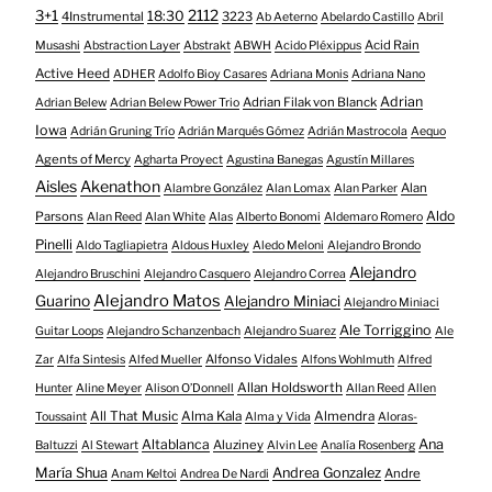
3+1
2112
18:30
4Instrumental
3223
Ab Aeterno
Abelardo Castillo
Abril
Acid Rain
Musashi
Abstraction Layer
Abstrakt
ABWH
Acido Pléxippus
Active Heed
ADHER
Adolfo Bioy Casares
Adriana Monis
Adriana Nano
Adrian
Adrian Filak von Blanck
Adrian Belew
Adrian Belew Power Trio
Iowa
Adrián Gruning Trío
Adrián Marqués Gómez
Adrián Mastrocola
Aequo
Agents of Mercy
Agharta Proyect
Agustina Banegas
Agustín Millares
Aisles
Akenathon
Alan
Alambre González
Alan Lomax
Alan Parker
Aldo
Parsons
Alan Reed
Alan White
Alas
Alberto Bonomi
Aldemaro Romero
Pinelli
Aldo Tagliapietra
Aldous Huxley
Aledo Meloni
Alejandro Brondo
Alejandro
Alejandro Bruschini
Alejandro Casquero
Alejandro Correa
Alejandro Matos
Guarino
Alejandro Miniaci
Alejandro Miniaci
Ale Torriggino
Guitar Loops
Alejandro Schanzenbach
Alejandro Suarez
Ale
Alfonso Vidales
Zar
Alfa Sintesis
Alfed Mueller
Alfons Wohlmuth
Alfred
Allan Holdsworth
Hunter
Aline Meyer
Alison O​’​Donnell
Allan Reed
Allen
All That Music
Alma Kala
Almendra
Toussaint
Alma y Vida
Aloras-
Altablanca
Ana
Aluziney
Baltuzzi
Al Stewart
Alvin Lee
Analía Rosenberg
María Shua
Andrea Gonzalez
Andre
Anam Keltoi
Andrea De Nardi