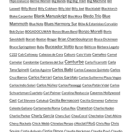
Big Big Train
Big Machine
Pepo Daluicio
Bernie Worrell
Big Bands
Bill
Billy Bond
Laswell
Billy Cobham
Billy Idol
Billy Joel
Blacklabél
Blacktorch
Blank Manuskript
Bledo Trío
Blue
Blake Carpenter
Blas Mora
Mammoth
Blues Harmony Sur
Blue Note
Blöw & Estanislao Corvalán
Bonzo Morelli
Boris
Bob Dylan
BOGADOCUMAN
Bonzo Blues Band
Savoldelli
Brian Chambouleyron
Borrah
Boston
Bregar
Bruce Dickinson
Buceador Voltio
Bruce Springsteen
Bubu
Byron
Bálticos
Bárbara Legato
Caburo
Camafeo
C222
Cab Calloway
Cabezas de Cera
Caio Viale
Camel
Canturbe
Carla
Camelar
Candombe
Cantares del Sur
Carla Ficarrotti
Carlos Balbi
Tana Spinelli
Carlos
Carlos Aguirre
Carlos Casazza Quinteto
Carlos Ferrari
Cruz Barros
Carlos Garófalo
Carlos Guillermo Plaza Vegas
Carlos Núñez
Carlos Indio Solari
Carlos Passeggi
Carlos Patán Vidal
Carlos
Caseros Hollywood
Schvartzman Cuarteto
Carl Palmer
Carolina Restuccia
Cast
Cecilia Bernasconi
Cat Stevens
Catukuá
Cecilia Gimenez
Ceferino
Chaneton
Celeste Galiano
Certamente Roma
Cetus Rex
Charlie Haden
Charly García
Charlie Parker
Charu Suri
ChauCoco!
Chechelos
Chet Atkins
cHoclat FRoG
Chris
Chevy Rockets
Chick Webb
Chinelas Persas
Chris Rea
Squire
Cintia Olmos
Cintia Arévalo
Claudia Heckman
Claudia Puyó
Claudio