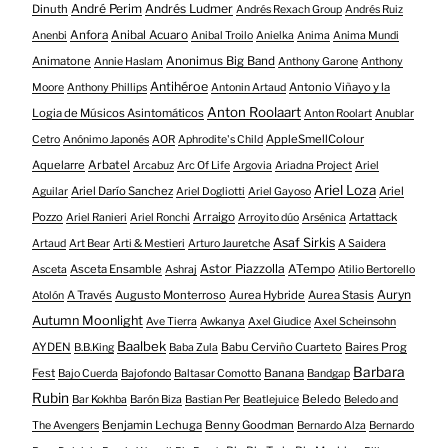
André Perim
Andrés Ludmer
Dinuth
Andrés Rexach Group
Andrés Ruiz
Anfora
Anibal Acuaro
Anenbi
Anibal Troilo
Anielka
Anima
Anima Mundi
Animatone
Anonimus Big Band
Annie Haslam
Anthony Garone
Anthony
Antihéroe
Antonio Viñayo y la
Moore
Anthony Phillips
Antonin Artaud
Anton Roolaart
Logia de Músicos Asintomáticos
Anton Roolart
Anublar
AppleSmellColour
Cetro
Anónimo Japonés
AOR
Aphrodite's Child
Aquelarre
Arbatel
Arcabuz
Arc Of Life
Argovia
Ariadna Project
Ariel
Ariel Loza
Ariel Darío Sanchez
Ariel
Aguilar
Ariel Dogliotti
Ariel Gayoso
Pozzo
Arraigo
Artattack
Ariel Ranieri
Ariel Ronchi
Arroyito dúo
Arsénica
Asaf Sirkis
Artaud
Art Bear
Arti & Mestieri
Arturo Jauretche
A Saidera
Astor Piazzolla
Asceta Ensamble
ATempo
Asceta
Ashraj
Atilio Bertorello
Auryn
A Través
Augusto Monterroso
Aurea Hybride
Aurea Stasis
Atolón
Autumn Moonlight
Ave Tierra
Awkanya
Axel Giudice
Axel Scheinsohn
Baalbek
AYDEN
Babu Cerviño Cuarteto
Baires Prog
B.B.King
Baba Zula
Barbara
Fest
Banana
Bajo Cuerda
Bajofondo
Baltasar Comotto
Bandgap
Rubin
Beledo
Bar Kokhba
Barón Biza
Bastian Per
Beatlejuice
Beledo and
Benjamin Lechuga
Benny Goodman
The Avengers
Bernardo Alza
Bernardo