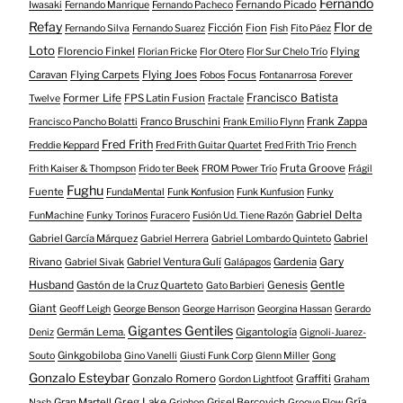
Fernando
Fernando Picado
Iwasaki
Fernando Manrique
Fernando Pacheco
Refay
Flor de
Ficción
Fion
Fernando Silva
Fernando Suarez
Fish
Fito Páez
Loto
Florencio Finkel
Flying
Florian Fricke
Flor Otero
Flor Sur Chelo Trío
Caravan
Flying Carpets
Flying Joes
Focus
Fobos
Fontanarrosa
Forever
Francisco Batista
Former Life
FPS Latin Fusion
Twelve
Fractale
Franco Bruschini
Frank Zappa
Francisco Pancho Bolatti
Frank Emilio Flynn
Fred Frith
Freddie Keppard
Fred Frith Guitar Quartet
Fred Frith Trio
French
Fruta Groove
Frith Kaiser & Thompson
Frido ter Beek
FROM Power Trío
Frágil
Fughu
Fuente
FundaMental
Funk Konfusion
Funk Kunfusion
Funky
Gabriel Delta
FunMachine
Funky Torinos
Furacero
Fusión Ud. Tiene Razón
Gabriel García Márquez
Gabriel
Gabriel Herrera
Gabriel Lombardo Quinteto
Gary
Rivano
Gabriel Ventura Gulí
Gardenia
Gabriel Sivak
Galápagos
Husband
Gentle
Gastón de la Cruz Quarteto
Genesis
Gato Barbieri
Giant
Geoff Leigh
George Benson
George Harrison
Georgina Hassan
Gerardo
Gigantes Gentiles
Germán Lema.
Gigantología
Deniz
Gignoli-Juarez-
Ginkgobiloba
Souto
Gino Vanelli
Giusti Funk Corp
Glenn Miller
Gong
Gonzalo Esteybar
Gonzalo Romero
Graffiti
Gordon Lightfoot
Graham
Gría
Gran Martell
Greg Lake
Grisel Bercovich
Nash
Griphon
Groove Flow