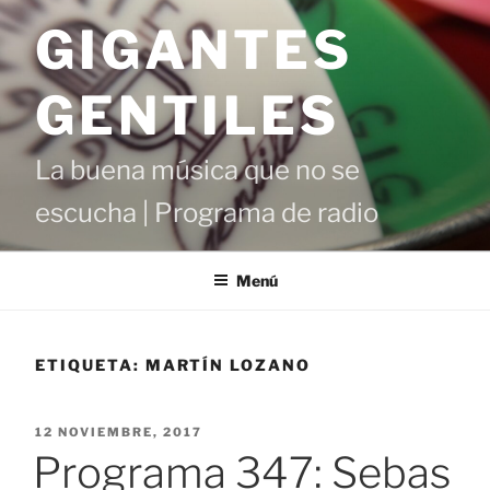
Saltar
GIGANTES
al
contenido
GENTILES
La buena música que no se
escucha | Programa de radio
Menú
ETIQUETA:
MARTÍN LOZANO
PUBLICADO
12 NOVIEMBRE, 2017
EL
Programa 347: Sebas