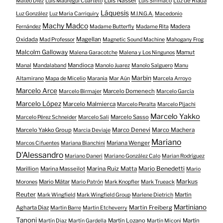
Luis Nasser
Luz de Riada
Mateo Díez
Luis Mauregui Cuarteto
Luis Sirimaco
Láquesis
Luz González
Luz Maria Carriquiry
M.I.N.G.A.
Macedonio
Machy Madco
Madera
Fernández
Madame Butterfly
Madame Rita
Oxidada
Magellan
Mad Professor
Magnetic Sound Machine
Mahogany Frog
Malcolm Galloway
Mamut
Malena Garacotche
Malena y Los Ningunos
Mandioca
Manal
Mandalaband
Manolo Juarez
Manolo Salguero
Manu
Marbin
Altamirano
Mapa de Micelio
Marania
Mar Aún
Marcela Arroyo
Marcelo Arce
Marcelo Domenech
Marcelo Birmajer
Marcelo García
Marcelo López
Marcelo Malmierca
Marcelo Peralta
Marcelo Pijachi
Marcelo Yakko
Marcelo Sasso
Marcelo Pérez Schneider
Marcelo Sali
Marcelo Yakko Group
Marco Denevi
Marco Machera
Marcia Deviaje
Mariano
Mariana Wenger
Marcos Cifuentes
Mariana Bianchini
D'Alessandro
Mariano Daneri
Mariano González Calo
Marian Rodríguez
Mario Benedetti
Marillion
Marina Masseilot
Marina Ruiz Matta
Mario
Markus
Mario Mátar
Morones
Mario Patrón
Mark Knopfler
Mark Trueack
Reuter
Martin
Mark Wingfield
Mark Wingfield Group
Marlene Dietrich
Martiniano
Agharta Diaz
Martin Freiberg
Martin Barre
Martin Etcheverry
Tanoni
Martín Lozano
Martín
Martín Diaz
Martín Gardella
Martín Miconi