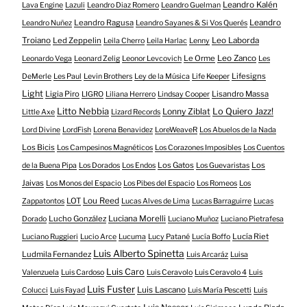
Leandro Kalén
Lava Engine
Lazuli
Leandro Diaz Romero
Leandro Guelman
Leandro Ragusa
Leandro
Leandro Nuñez
Leandro Sayanes & Si Vos Querés
Troiano
Led Zeppelin
Leo Laborda
Leila Cherro
Leila Harlac
Lenny
Le Orme
Leo Zanco
Leonardo Vega
Leonard Zelig
Leonor Levcovich
Les
Lifesigns
DeMerle
Les Paul
Levin Brothers
Ley de la Música
Life Keeper
Light
Ligia Piro
Lisandro Massa
LIGRO
Liliana Herrero
Lindsay Cooper
Litto Nebbia
Lonny Ziblat
Lo Quiero Jazz!
Little Axe
Lizard Records
Lord Divine
LordFish
Lorena Benavidez
LoreWeaveR
Los Abuelos de la Nada
Los Bicis
Los Campesinos Magnéticos
Los Corazones Imposibles
Los Cuentos
Los Gatos
Los
de la Buena Pipa
Los Dorados
Los Endos
Los Guevaristas
Jaivas
Los Monos del Espacio
Los Pibes del Espacio
Los Romeos
Los
LOT
Lou Reed
Zappatontos
Lucas Alves de Lima
Lucas Barraguirre
Lucas
Lucho González
Luciana Morelli
Dorado
Luciano Muñoz
Luciano Pietrafesa
Lucía Riet
Luciano Ruggieri
Lucio Arce
Lucuma
Lucy Patané
Lucía Boffo
Luis Alberto Spinetta
Ludmila Fernandez
Luis Arcaráz
Luisa
Luis Caro
Valenzuela
Luis Cardoso
Luis Ceravolo
Luis Ceravolo 4
Luis
Luis Fuster
Luis Lascano
Colucci
Luis Fayad
Luis María Pescetti
Luis