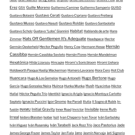
Erez
Guille Moreno
GSV
Guillermo Caminer
Guillermo Samperio
GUISO
Gustavo Cerati
Gustavo Bolasini
Gustavo Cipriano
Gustavo Freiberg
Gustavo Musso
Gustavo Roldán
Gustavo Nasuti
Gustavo Santaolalla
Habitat
Gustavo Scholz
Gustavo “Lobo” Giannini
Hablando de arte
Hans
Hats Off Gentlemen It's Adequate
Zimmer
Headspace
Hector
Hernán
Hector Pegullo
Germán Oesterheld
Henry Cow
Hermann Hesse
Cassibba
Hernán Cassibba Sexteto
Hernán Flores
Hernán Mandelman
Hexatónica
Hilda Lizarazu
Hincapie
Hiromi's Sonicbloom
Hiromi Uehara
Holdsworth Pasqua Haslip Wackerman
Homero Lavorano
Hora Cero
Hot Club
Huancara
Hugo Bertone
Hugo & Los Gemelos
Hugo Antonelli
Hugo
Huinca
Hush
García
Hugo Gonzalez Neira
Hunka Munka
Hyacintus
Héctor
Hallal
Héctor Pegullo Trío
Identikit
Ignacio Arigós
Ignacio Montoya Carlotto
Ignacio Puccini
Igor Gnomo
Septeto
Ike Parodi
Illutia
Il Sogno di Rubik
In-
Initial Gravity
Invisible
Irene Ruth
fusión
INAMU
Inner Road
Invictor
Irreal
Isidoro Blaisten
Isobar
Iszil
Ivan Chaparro
Ivan Tovar
Iván Garbulsky
Iván Tarabelli
Jaco Pastorius
Jade
Iván Iñiguez
Iván Rusansky
Jack Rozz Trío
Jano
James George Frazer
James Taylor
Jan Fiala
Jasmín Narvaja
Jati Signorio