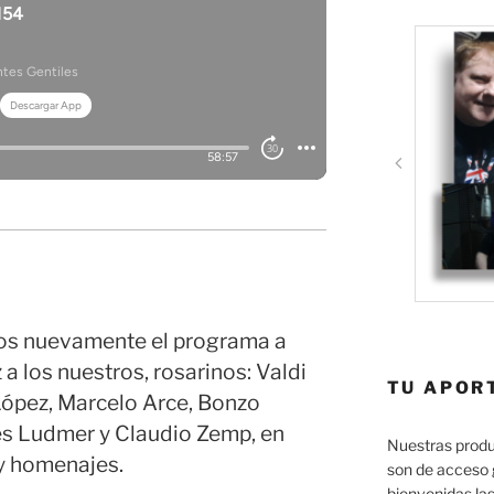
os nuevamente el programa a
 a los nuestros, rosarinos: Valdi
TU APOR
ópez, Marcelo Arce, Bonzo
res Ludmer y Claudio Zemp, en
Nuestras produ
 y homenajes.
son de acceso 
bienvenidas las