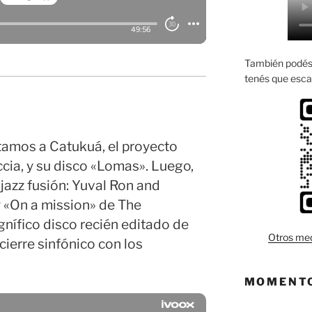
También podés 
tenés que esca
amos a Catukuá, el proyecto
ccia, y su disco «Lomas». Luego,
 jazz fusión: Yuval Ron and
y «On a mission» de The
nífico disco recién editado de
Otros med
cierre sinfónico con los
MOMENTO