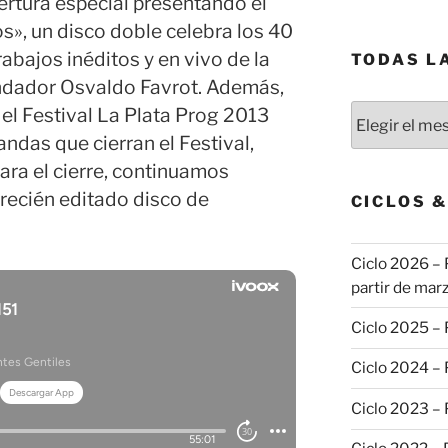
ertura especial presentando el
os», un disco doble celebra los 40
rabajos inéditos y en vivo de la
TODAS L
ndador Osvaldo Favrot. Además,
Todas
el Festival La Plata Prog 2013
las
andas que cierran el Festival,
publicaciones
para el cierre, continuamos
recién editado disco de
CICLOS 
Ciclo 2026 – 
partir de marz
Ciclo 2025 –
Ciclo 2024 –
Ciclo 2023 –