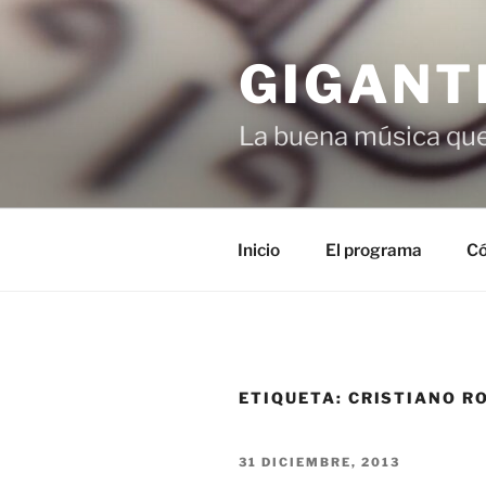
Saltar
al
GIGANT
contenido
La buena música que
Inicio
El programa
Có
ETIQUETA:
CRISTIANO RO
PUBLICADO
31 DICIEMBRE, 2013
EL