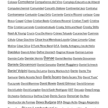
Comokena
Compañeros del Vino
Colosos
Complejo Educativo de Alberdi
Computerchemist
Comunidad
Concetti-Oddone
Continental Jazz
Contraluz
Contramarea
Corsi e Ricorsi
Contusión
Coqui Ortiz
Corriente
cortazar
Cosa
Brava
Cospel
Cribas
Cristian Basto
Cristiano Roversii
Cristian Tiselli
Cristina
Crosby Stills
Piña
Cristián Larrondo
Cronómetrobudú
Crosby Stills and Nash
Nash & Young
Cuervos
Crucis
Cruz De Hierro
Cráneo Tatuado
Cucarachas
César Inca Mendoza Loyola
Célula
César Giachino
César Limonta
César
Molina
César Silva
D'Funk Pérez Band
D.F.A.
Daddy Antogna y los de Helio
Daedalus
Dafne Usorach
Daevid Allen
Dagmar Krause
Damian Lemes
Danae
Damián Vernis
Damián Calle
Daniel Benitez
Daniele Giovannon
Daniele Giovannoni
Daniel Ruggiero
Daniel Gonzalez
Daniel Schneck
Daniel Volpini
Dante
Danny De Lema
Danny Markovitch
Dante The
Darío Íscaro
Darío Acosta Teich
Darío Íscaro Trío
Samurai
David "Fuze"
David Bowie
David Gilmour
Fiuczynski
David Blamires
David Grisman
David Lebón
David Longdon
David Sadir Rodriguez
DDT
Decuajo
Deep Energy
Denis Surov
Denorian
Orchestra
Deformica
Delfina Cheb
De Rien
Dewa Budjana
Destructor de Formas
DFA
Diego Actis
Diego Alejandro