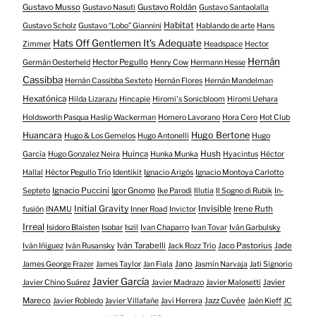
Gustavo Musso
Gustavo Roldán
Gustavo Nasuti
Gustavo Santaolalla
Habitat
Gustavo Scholz
Gustavo “Lobo” Giannini
Hablando de arte
Hans
Hats Off Gentlemen It's Adequate
Zimmer
Headspace
Hector
Hernán
Hector Pegullo
Germán Oesterheld
Henry Cow
Hermann Hesse
Cassibba
Hernán Cassibba Sexteto
Hernán Flores
Hernán Mandelman
Hexatónica
Hilda Lizarazu
Hincapie
Hiromi's Sonicbloom
Hiromi Uehara
Holdsworth Pasqua Haslip Wackerman
Homero Lavorano
Hora Cero
Hot Club
Huancara
Hugo Bertone
Hugo & Los Gemelos
Hugo Antonelli
Hugo
Huinca
Hush
García
Hugo Gonzalez Neira
Hunka Munka
Hyacintus
Héctor
Hallal
Héctor Pegullo Trío
Identikit
Ignacio Arigós
Ignacio Montoya Carlotto
Ignacio Puccini
Igor Gnomo
Septeto
Ike Parodi
Illutia
Il Sogno di Rubik
In-
Initial Gravity
Invisible
Irene Ruth
fusión
INAMU
Inner Road
Invictor
Irreal
Isidoro Blaisten
Isobar
Iszil
Ivan Chaparro
Ivan Tovar
Iván Garbulsky
Iván Tarabelli
Jaco Pastorius
Jade
Iván Iñiguez
Iván Rusansky
Jack Rozz Trío
Jano
James George Frazer
James Taylor
Jan Fiala
Jasmín Narvaja
Jati Signorio
Javier García
Javier
Javier Chino Suárez
Javier Madrazo
Javier Malosetti
Mareco
Jazz Cuvée
Javier Robledo
Javier Villafañe
Javi Herrera
Jaén Kieff
JC