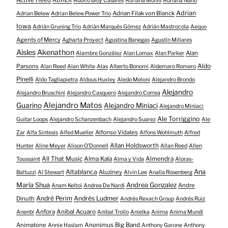
Active Heed
ADHER
Adolfo Bioy Casares
Adriana Monis
Adriana Nano
Adrian
Adrian Filak von Blanck
Adrian Belew
Adrian Belew Power Trio
Iowa
Adrián Gruning Trío
Adrián Marqués Gómez
Adrián Mastrocola
Aequo
Agents of Mercy
Agharta Proyect
Agustina Banegas
Agustín Millares
Aisles
Akenathon
Alan
Alambre González
Alan Lomax
Alan Parker
Aldo
Parsons
Alan Reed
Alan White
Alas
Alberto Bonomi
Aldemaro Romero
Pinelli
Aldo Tagliapietra
Aldous Huxley
Aledo Meloni
Alejandro Brondo
Alejandro
Alejandro Bruschini
Alejandro Casquero
Alejandro Correa
Alejandro Matos
Guarino
Alejandro Miniaci
Alejandro Miniaci
Ale Torriggino
Guitar Loops
Alejandro Schanzenbach
Alejandro Suarez
Ale
Alfonso Vidales
Zar
Alfa Sintesis
Alfed Mueller
Alfons Wohlmuth
Alfred
Allan Holdsworth
Hunter
Aline Meyer
Alison O​’​Donnell
Allan Reed
Allen
All That Music
Alma Kala
Almendra
Toussaint
Alma y Vida
Aloras-
Altablanca
Ana
Aluziney
Baltuzzi
Al Stewart
Alvin Lee
Analía Rosenberg
María Shua
Andrea Gonzalez
Andre
Anam Keltoi
Andrea De Nardi
André Perim
Andrés Ludmer
Dinuth
Andrés Rexach Group
Andrés Ruiz
Anfora
Anibal Acuaro
Anenbi
Anibal Troilo
Anielka
Anima
Anima Mundi
Animatone
Anonimus Big Band
Annie Haslam
Anthony Garone
Anthony