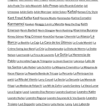
Julio Presas
Julio Frade Trio
Julio Mazziotti
Julio Ricardo Estefan
Juli
Kafod
Umezawa
Julián Gallo
Julián Marcipar
Julián Solarz
Kansas City Style
Kant Freud Kafka
Kaoll
Karina Corradini
Karana Mudra
Karenautas
Karmamoi
Keith
Keaggy Levin y Marotta
Kawken
Keep the Dog
Emerson
Kevin Bartlett
Kharmina Buranna
Kevin Glasgow
Kevin Kastning
La
King Crimson
La Alianza
Kimey Gómez
KnockOut
Kuropa
L'Hermité
Barca
La Cara de los Últimos
La Caja
La Bastilla
La Cruda Mandril
La
La Cría
Créme Swing Jazz Band
La Desatanudos
La Dieta de Worms
La Doble
La Gota
La Herencia de
Nelson
Laermandá
La Finca de Laurento
Pablo
Lalo de
La Increíble Fuga de Triángulos
La Joven Guarrior
Lakranya
los Santos
Lalo Huber
Lalo Schifrin
La Máquina Cinemática
La Máquina de
La Perra que los
Hacer Pájaros
La Pequeña Banda de Trícupa
La Percanta
parió
La Rifa del Viento
La Secta
La Secuela
Larry Coryell
Las Manos de
La Vaca Lunar
Filippi
Las Medias de Felipe IV
Las Mil de Zafiro
Laszlo Gardony
Leandro Kalén
Lava Engine
Lazuli
Leandro Diaz Romero
Leandro Guelman
Leandro Ragusa
Leandro
Leandro Nuñez
Leandro Sayanes & Si Vos Querés
Troiano
Led Zeppelin
Leo Laborda
Leila Cherro
Leila Harlac
Lenny