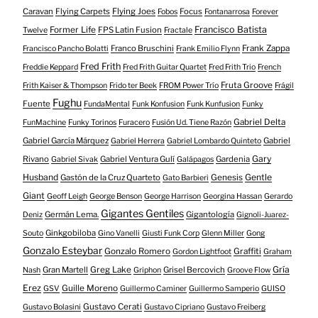
Caravan
Flying Carpets
Flying Joes
Focus
Fobos
Fontanarrosa
Forever
Francisco Batista
Former Life
FPS Latin Fusion
Twelve
Fractale
Franco Bruschini
Frank Zappa
Francisco Pancho Bolatti
Frank Emilio Flynn
Fred Frith
Freddie Keppard
Fred Frith Guitar Quartet
Fred Frith Trio
French
Fruta Groove
Frith Kaiser & Thompson
Frido ter Beek
FROM Power Trío
Frágil
Fughu
Fuente
FundaMental
Funk Konfusion
Funk Kunfusion
Funky
Gabriel Delta
FunMachine
Funky Torinos
Furacero
Fusión Ud. Tiene Razón
Gabriel García Márquez
Gabriel
Gabriel Herrera
Gabriel Lombardo Quinteto
Gary
Rivano
Gabriel Ventura Gulí
Gardenia
Gabriel Sivak
Galápagos
Husband
Gentle
Gastón de la Cruz Quarteto
Genesis
Gato Barbieri
Giant
Geoff Leigh
George Benson
George Harrison
Georgina Hassan
Gerardo
Gigantes Gentiles
Germán Lema.
Gigantología
Deniz
Gignoli-Juarez-
Ginkgobiloba
Souto
Gino Vanelli
Giusti Funk Corp
Glenn Miller
Gong
Gonzalo Esteybar
Gonzalo Romero
Graffiti
Gordon Lightfoot
Graham
Gría
Gran Martell
Greg Lake
Grisel Bercovich
Nash
Griphon
Groove Flow
Erez
Guille Moreno
GSV
Guillermo Caminer
Guillermo Samperio
GUISO
Gustavo Cerati
Gustavo Bolasini
Gustavo Cipriano
Gustavo Freiberg