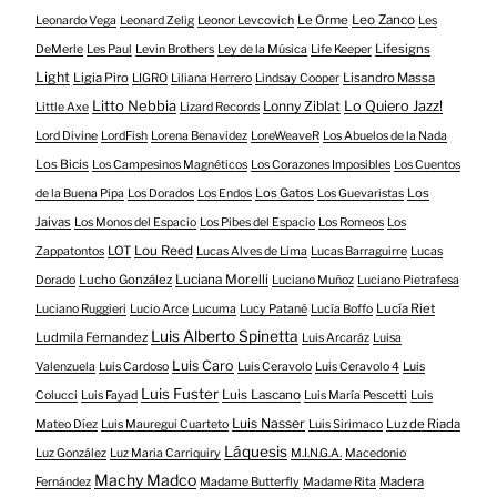
Le Orme
Leo Zanco
Leonardo Vega
Leonard Zelig
Leonor Levcovich
Les
Lifesigns
DeMerle
Les Paul
Levin Brothers
Ley de la Música
Life Keeper
Light
Ligia Piro
Lisandro Massa
LIGRO
Liliana Herrero
Lindsay Cooper
Litto Nebbia
Lonny Ziblat
Lo Quiero Jazz!
Little Axe
Lizard Records
Lord Divine
LordFish
Lorena Benavidez
LoreWeaveR
Los Abuelos de la Nada
Los Bicis
Los Campesinos Magnéticos
Los Corazones Imposibles
Los Cuentos
Los Gatos
Los
de la Buena Pipa
Los Dorados
Los Endos
Los Guevaristas
Jaivas
Los Monos del Espacio
Los Pibes del Espacio
Los Romeos
Los
LOT
Lou Reed
Zappatontos
Lucas Alves de Lima
Lucas Barraguirre
Lucas
Lucho González
Luciana Morelli
Dorado
Luciano Muñoz
Luciano Pietrafesa
Lucía Riet
Luciano Ruggieri
Lucio Arce
Lucuma
Lucy Patané
Lucía Boffo
Luis Alberto Spinetta
Ludmila Fernandez
Luis Arcaráz
Luisa
Luis Caro
Valenzuela
Luis Cardoso
Luis Ceravolo
Luis Ceravolo 4
Luis
Luis Fuster
Luis Lascano
Colucci
Luis Fayad
Luis María Pescetti
Luis
Luis Nasser
Luz de Riada
Mateo Díez
Luis Mauregui Cuarteto
Luis Sirimaco
Láquesis
Luz González
Luz Maria Carriquiry
M.I.N.G.A.
Macedonio
Machy Madco
Madera
Fernández
Madame Butterfly
Madame Rita