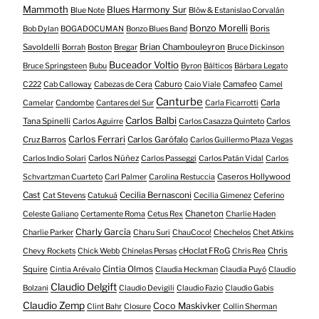
Mammoth
Blues Harmony Sur
Blue Note
Blöw & Estanislao Corvalán
Bonzo Morelli
Boris
Bob Dylan
BOGADOCUMAN
Bonzo Blues Band
Savoldelli
Brian Chambouleyron
Borrah
Boston
Bregar
Bruce Dickinson
Buceador Voltio
Bruce Springsteen
Bubu
Byron
Bálticos
Bárbara Legato
Caburo
Camafeo
C222
Cab Calloway
Cabezas de Cera
Caio Viale
Camel
Canturbe
Carla
Camelar
Candombe
Cantares del Sur
Carla Ficarrotti
Carlos Balbi
Tana Spinelli
Carlos
Carlos Aguirre
Carlos Casazza Quinteto
Carlos Ferrari
Cruz Barros
Carlos Garófalo
Carlos Guillermo Plaza Vegas
Carlos Núñez
Carlos Indio Solari
Carlos Passeggi
Carlos Patán Vidal
Carlos
Caseros Hollywood
Schvartzman Cuarteto
Carl Palmer
Carolina Restuccia
Cast
Cecilia Bernasconi
Cat Stevens
Catukuá
Cecilia Gimenez
Ceferino
Chaneton
Celeste Galiano
Certamente Roma
Cetus Rex
Charlie Haden
Charly García
Charlie Parker
Charu Suri
ChauCoco!
Chechelos
Chet Atkins
cHoclat FRoG
Chris
Chevy Rockets
Chick Webb
Chinelas Persas
Chris Rea
Squire
Cintia Olmos
Cintia Arévalo
Claudia Heckman
Claudia Puyó
Claudio
Claudio Delgift
Bolzani
Claudio Devigili
Claudio Fazio
Claudio Gabis
Claudio Zemp
Coco Maskivker
Clint Bahr
Closure
Collin Sherman