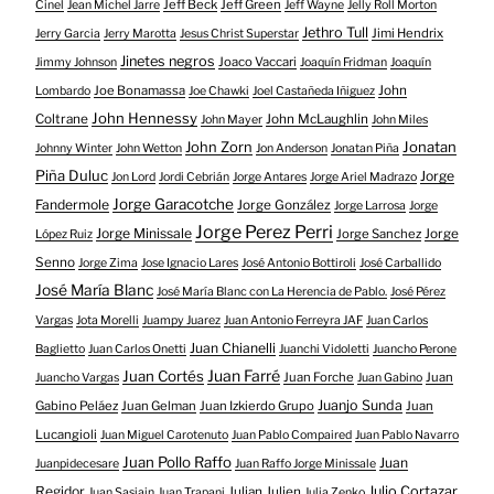
Jeff Beck
Jeff Green
Cinel
Jean Michel Jarre
Jeff Wayne
Jelly Roll Morton
Jethro Tull
Jimi Hendrix
Jerry Garcia
Jerry Marotta
Jesus Christ Superstar
Jinetes negros
Joaco Vaccari
Jimmy Johnson
Joaquín Fridman
Joaquín
Joe Bonamassa
John
Lombardo
Joe Chawki
Joel Castañeda Iñiguez
John Hennessy
Coltrane
John McLaughlin
John Mayer
John Miles
John Zorn
Jonatan
Johnny Winter
John Wetton
Jon Anderson
Jonatan Piña
Piña Duluc
Jorge
Jon Lord
Jordi Cebrián
Jorge Antares
Jorge Ariel Madrazo
Jorge Garacotche
Fandermole
Jorge González
Jorge Larrosa
Jorge
Jorge Perez Perri
Jorge Minissale
Jorge Sanchez
Jorge
López Ruiz
Senno
Jorge Zima
Jose Ignacio Lares
José Antonio Bottiroli
José Carballido
José María Blanc
José María Blanc con La Herencia de Pablo.
José Pérez
Vargas
Jota Morelli
Juampy Juarez
Juan Antonio Ferreyra JAF
Juan Carlos
Juan Chianelli
Baglietto
Juan Carlos Onetti
Juanchi Vidoletti
Juancho Perone
Juan Farré
Juan Cortés
Juan Forche
Juan
Juancho Vargas
Juan Gabino
Juanjo Sunda
Gabino Peláez
Juan Gelman
Juan Izkierdo Grupo
Juan
Lucangioli
Juan Miguel Carotenuto
Juan Pablo Compaired
Juan Pablo Navarro
Juan Pollo Raffo
Juan
Juanpidecesare
Juan Raffo Jorge Minissale
Regidor
Julio Cortazar
Julian Julien
Juan Sasiain
Juan Trapani
Julia Zenko