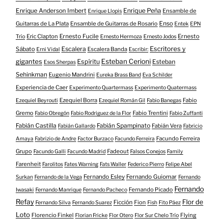
Enrique Anderson Imbert
Enrique Peña
Ensamble de
Enrique Llopis
Enso
Guitarras de La Plata
Ensamble de Guitarras de Rosario
Entek
EPN
Eric Clapton
Ernesto Fucile
Ernesto
Trío
Ernesto Hermoza
Ernesto Jodos
Escritores y
Escalera
Sábato
Escalera Banda
Erni Vidal
Escribir:
gigantes
Esteban Cerioni
Espíritu
Esteban
Esos Sherpas
Sehinkman
Eugenio Mandrini
Eureka Brass Band
Eva Schilder
Experiencia de Caer
Experimento Quartermass
Experimento Quatermass
Ezequiel Borra
Fabio
Ezequiel Beyrouti
Ezequiel Román Gil
Fabio Banegas
Gremo
Fabio Trentini
Fabio Obregón
Fabio Rodriguez de la Flor
Fabio Zuffanti
Fabián Castilla
Fabián Spampinato
Fabián Vera
Fabián Gallardo
Fabricio
Facundo Ferreira
Amaya
Fabrizio de Andre
Factor Burzaco
Facundo Ferreira
Grupo
Fadeout
Facundo Galli
Facundo Madrid
Falsos Conejos
Family
Farenheit
Farolitos
Fates Warning
Fats Waller
Federico Pierro
Felipe Abel
Fernando Esley
Fernando Guiomar
Surkan
Fernando de la Vega
Fernando
Fernando
Fernando Picado
Iwasaki
Fernando Manrique
Fernando Pacheco
Refay
Flor de
Ficción
Fion
Fernando Silva
Fernando Suarez
Fish
Fito Páez
Loto
Florencio Finkel
Flying
Florian Fricke
Flor Otero
Flor Sur Chelo Trío