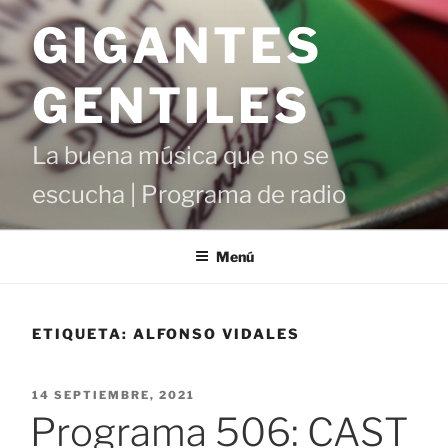
Saltar
GIGANTES
al
contenido
GENTILES
La buena música que no se
escucha | Programa de radio
Menú
ETIQUETA:
ALFONSO VIDALES
PUBLICADO
14 SEPTIEMBRE, 2021
EL
Programa 506: CAST