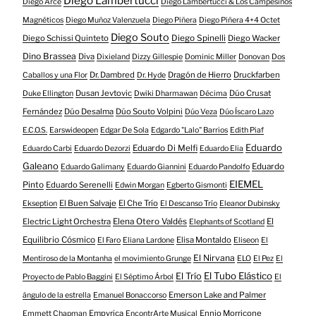
Diego Lambertucci
Diego Arce
Diego Lambertucci & Los Campesinos
Magnéticos
Diego Muñoz Valenzuela
Diego Piñera
Diego Piñera 4+4 Octet
Diego Souto
Diego Schissi Quinteto
Diego Spinelli
Diego Wacker
Dino Brassea
Diva
Dixieland
Dizzy Gillespie
Dominic Miller
Donovan
Dos
Dr. Dambred
Dragón de Hierro
Druckfarben
Caballos y una Flor
Dr. Hyde
Dusan Jevtovic
Dúo Crusat
Duke Ellington
Dwiki Dharmawan
Décima
Fernández
Dúo Desalma
Dúo Souto Volpini
Dúo Veza
Dúo Íscaro Lazo
E.C.O.S.
Earswideopen
Edgar De Sola
Edgardo "Lalo" Barrios
Edith Piaf
Eduardo
Eduardo Di Melfi
Eduardo Carbi
Eduardo Dezorzi
Eduardo Elia
Galeano
Eduardo
Eduardo Galimany
Eduardo Giannini
Eduardo Pandolfo
EIEMEL
Pinto
Eduardo Serenelli
Edwin Morgan
Egberto Gismonti
El Buen Salvaje
El Che Trío
Ekseption
El Descanso Trío
Eleanor Dubinsky
Electric Light Orchestra
Elena Otero Valdés
El
Elephants of Scotland
Equilibrio Cósmico
Elisa Montaldo
El Faro
Eliana Lardone
Eliseon
El
El Nirvana
Mentiroso de la Montanha
el movimiento Grunge
ELO
El Pez
El
El Tubo Elástico
El Trío
Proyecto de Pablo Baggini
El Séptimo Árbol
El
Emerson Lake and Palmer
ángulo de la estrella
Emanuel Bonaccorso
Empyrica
Ennio Morricone
Emmett Chapman
EncontrArte Musical