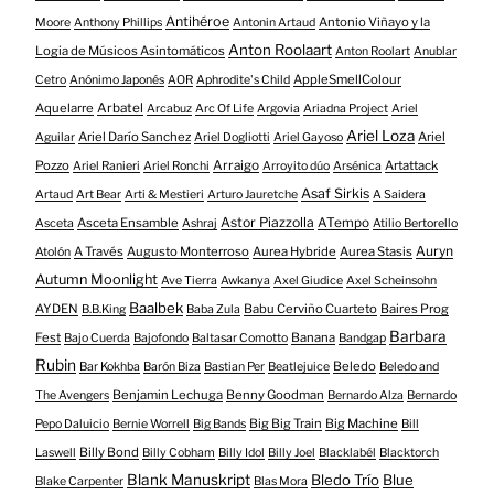
Antihéroe
Antonio Viñayo y la
Moore
Anthony Phillips
Antonin Artaud
Anton Roolaart
Logia de Músicos Asintomáticos
Anton Roolart
Anublar
AppleSmellColour
Cetro
Anónimo Japonés
AOR
Aphrodite's Child
Aquelarre
Arbatel
Arcabuz
Arc Of Life
Argovia
Ariadna Project
Ariel
Ariel Loza
Ariel Darío Sanchez
Ariel
Aguilar
Ariel Dogliotti
Ariel Gayoso
Pozzo
Arraigo
Artattack
Ariel Ranieri
Ariel Ronchi
Arroyito dúo
Arsénica
Asaf Sirkis
Artaud
Art Bear
Arti & Mestieri
Arturo Jauretche
A Saidera
Astor Piazzolla
Asceta Ensamble
ATempo
Asceta
Ashraj
Atilio Bertorello
Auryn
A Través
Augusto Monterroso
Aurea Hybride
Aurea Stasis
Atolón
Autumn Moonlight
Ave Tierra
Awkanya
Axel Giudice
Axel Scheinsohn
Baalbek
AYDEN
Babu Cerviño Cuarteto
Baires Prog
B.B.King
Baba Zula
Barbara
Fest
Banana
Bajo Cuerda
Bajofondo
Baltasar Comotto
Bandgap
Rubin
Beledo
Bar Kokhba
Barón Biza
Bastian Per
Beatlejuice
Beledo and
Benjamin Lechuga
Benny Goodman
The Avengers
Bernardo Alza
Bernardo
Big Big Train
Big Machine
Pepo Daluicio
Bernie Worrell
Big Bands
Bill
Billy Bond
Laswell
Billy Cobham
Billy Idol
Billy Joel
Blacklabél
Blacktorch
Blank Manuskript
Bledo Trío
Blue
Blake Carpenter
Blas Mora