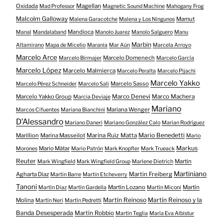
Oxidada
Magellan
Mad Professor
Magnetic Sound Machine
Mahogany Frog
Malcolm Galloway
Mamut
Malena Garacotche
Malena y Los Ningunos
Mandioca
Manal
Mandalaband
Manolo Juarez
Manolo Salguero
Manu
Marbin
Altamirano
Mapa de Micelio
Marania
Mar Aún
Marcela Arroyo
Marcelo Arce
Marcelo Domenech
Marcelo Birmajer
Marcelo García
Marcelo López
Marcelo Malmierca
Marcelo Peralta
Marcelo Pijachi
Marcelo Yakko
Marcelo Sasso
Marcelo Pérez Schneider
Marcelo Sali
Marcelo Yakko Group
Marco Denevi
Marco Machera
Marcia Deviaje
Mariano
Mariana Wenger
Marcos Cifuentes
Mariana Bianchini
D'Alessandro
Mariano Daneri
Mariano González Calo
Marian Rodríguez
Mario Benedetti
Marillion
Marina Masseilot
Marina Ruiz Matta
Mario
Markus
Mario Mátar
Morones
Mario Patrón
Mark Knopfler
Mark Trueack
Reuter
Martin
Mark Wingfield
Mark Wingfield Group
Marlene Dietrich
Martiniano
Agharta Diaz
Martin Freiberg
Martin Barre
Martin Etcheverry
Tanoni
Martín Lozano
Martín
Martín Diaz
Martín Gardella
Martín Miconi
Martín Reinoso
Martín Reinoso y la
Molina
Martín Neri
Martín Pedretti
Banda Desesperada
Martín Robbio
Martín Teglia
María Eva Albistur