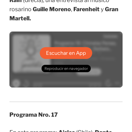
Rain
(Grecia), una entrevista al músico
rosarino
Guille Moreno
,
Farenheit
y
Gran
Martell.
Programa Nro. 17