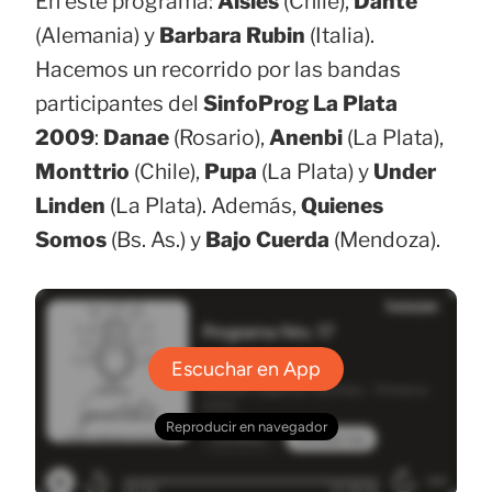
En este programa:
Aisles
(Chile),
Dante
(Alemania) y
Barbara Rubin
(Italia).
Hacemos un recorrido por las bandas
participantes del
SinfoProg La Plata
2009
:
Danae
(Rosario),
Anenbi
(La Plata),
Monttrio
(Chile),
Pupa
(La Plata) y
Under
Linden
(La Plata). Además,
Quienes
Somos
(Bs. As.) y
Bajo Cuerda
(Mendoza).