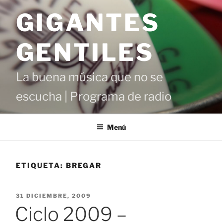
Saltar
GIGANTES
al
contenido
GENTILES
La buena música que no se
escucha | Programa de radio
Menú
ETIQUETA:
BREGAR
PUBLICADO
31 DICIEMBRE, 2009
EL
Ciclo 2009 –