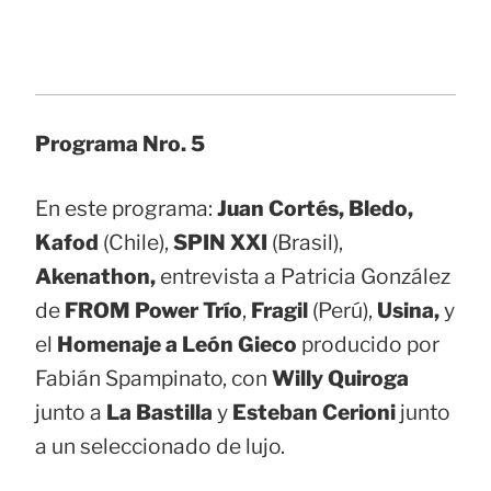
Programa Nro. 5
En este programa:
Juan Cortés, Bledo,
Kafod
(Chile),
SPIN XXI
(Brasil),
Akenathon,
entrevista a Patricia González
de
FROM Power Trío
,
Fragil
(Perú),
Usina,
y
el
Homenaje a León Gieco
producido por
Fabián Spampinato, con
Willy Quiroga
junto a
La Bastilla
y
Esteban Cerioni
junto
a un seleccionado de lujo.