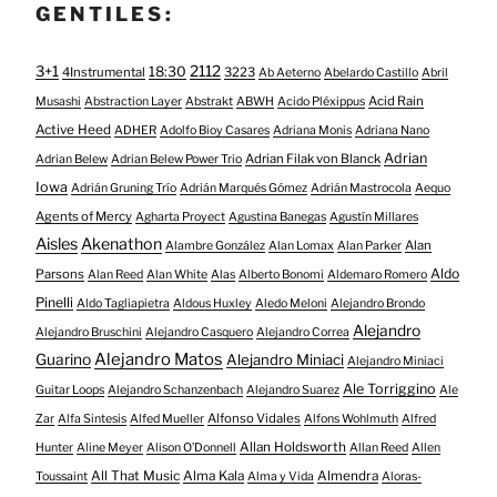
GENTILES:
3+1
2112
18:30
4Instrumental
3223
Ab Aeterno
Abelardo Castillo
Abril
Acid Rain
Musashi
Abstraction Layer
Abstrakt
ABWH
Acido Pléxippus
Active Heed
ADHER
Adolfo Bioy Casares
Adriana Monis
Adriana Nano
Adrian
Adrian Filak von Blanck
Adrian Belew
Adrian Belew Power Trio
Iowa
Adrián Gruning Trío
Adrián Marqués Gómez
Adrián Mastrocola
Aequo
Agents of Mercy
Agharta Proyect
Agustina Banegas
Agustín Millares
Aisles
Akenathon
Alan
Alambre González
Alan Lomax
Alan Parker
Aldo
Parsons
Alan Reed
Alan White
Alas
Alberto Bonomi
Aldemaro Romero
Pinelli
Aldo Tagliapietra
Aldous Huxley
Aledo Meloni
Alejandro Brondo
Alejandro
Alejandro Bruschini
Alejandro Casquero
Alejandro Correa
Alejandro Matos
Guarino
Alejandro Miniaci
Alejandro Miniaci
Ale Torriggino
Guitar Loops
Alejandro Schanzenbach
Alejandro Suarez
Ale
Alfonso Vidales
Zar
Alfa Sintesis
Alfed Mueller
Alfons Wohlmuth
Alfred
Allan Holdsworth
Hunter
Aline Meyer
Alison O​’​Donnell
Allan Reed
Allen
All That Music
Alma Kala
Almendra
Toussaint
Alma y Vida
Aloras-