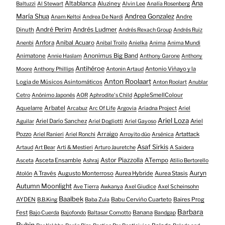
Altablanca
Ana
Aluziney
Baltuzzi
Al Stewart
Alvin Lee
Analía Rosenberg
María Shua
Andrea Gonzalez
Andre
Anam Keltoi
Andrea De Nardi
André Perim
Andrés Ludmer
Dinuth
Andrés Rexach Group
Andrés Ruiz
Anfora
Anibal Acuaro
Anenbi
Anibal Troilo
Anielka
Anima
Anima Mundi
Animatone
Anonimus Big Band
Annie Haslam
Anthony Garone
Anthony
Antihéroe
Antonio Viñayo y la
Moore
Anthony Phillips
Antonin Artaud
Anton Roolaart
Logia de Músicos Asintomáticos
Anton Roolart
Anublar
AppleSmellColour
Cetro
Anónimo Japonés
AOR
Aphrodite's Child
Aquelarre
Arbatel
Arcabuz
Arc Of Life
Argovia
Ariadna Project
Ariel
Ariel Loza
Ariel Darío Sanchez
Ariel
Aguilar
Ariel Dogliotti
Ariel Gayoso
Pozzo
Arraigo
Artattack
Ariel Ranieri
Ariel Ronchi
Arroyito dúo
Arsénica
Asaf Sirkis
Artaud
Art Bear
Arti & Mestieri
Arturo Jauretche
A Saidera
Astor Piazzolla
Asceta Ensamble
ATempo
Asceta
Ashraj
Atilio Bertorello
Auryn
A Través
Augusto Monterroso
Aurea Hybride
Aurea Stasis
Atolón
Autumn Moonlight
Ave Tierra
Awkanya
Axel Giudice
Axel Scheinsohn
Baalbek
AYDEN
Babu Cerviño Cuarteto
Baires Prog
B.B.King
Baba Zula
Barbara
Fest
Banana
Bajo Cuerda
Bajofondo
Baltasar Comotto
Bandgap