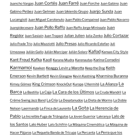
Juan Farré
Juan Cortés
Juan Forche
Juan
Juancho Vargas
Juan Gabino
Juanjo Sunda
Gabino Peláez
Juan Gelman
Juan Izkierdo Grupo
Juan
Lucangioli
Juan Miguel Carotenuto
Juan Pablo Compaired
Juan Pablo Navarro
Juan Pollo Raffo
Juan
Juanpidecesare
Juan Raffo Jorge Minissale
Regidor
Julio Cortazar
Julian Julien
Juan Sasiain
Juan Trapani
Julia Zenko
Julio Presas
Julio Frade Trio
Julio Mazziotti
Julio Ricardo Estefan
Juli
Kafod
Umezawa
Julián Gallo
Julián Marcipar
Julián Solarz
Kansas City Style
Kant Freud Kafka
Kaoll
Karina Corradini
Karana Mudra
Karenautas
Karmamoi
Keith
Keaggy Levin y Marotta
Kawken
Keep the Dog
Emerson
Kevin Bartlett
Kharmina Buranna
Kevin Glasgow
Kevin Kastning
La
King Crimson
La Alianza
Kimey Gómez
KnockOut
Kuropa
L'Hermité
Barca
La Cara de los Últimos
La Caja
La Bastilla
La Cruda Mandril
La
La Cría
Créme Swing Jazz Band
La Desatanudos
La Dieta de Worms
La Doble
La Gota
La Herencia de
Nelson
Laermandá
La Finca de Laurento
Pablo
Lalo de
La Increíble Fuga de Triángulos
La Joven Guarrior
Lakranya
los Santos
Lalo Huber
Lalo Schifrin
La Máquina Cinemática
La Máquina de
La Perra que los
Hacer Pájaros
La Pequeña Banda de Trícupa
La Percanta