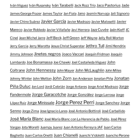
Iván Tarabelli
Jaco Pastorius
Jade
Iván Iñiguez
Iván Rusansky
Jack Rozz Trío
Jano
James George Frazer
James Taylor
Jan Fiala
Jasmín Narvaja
Jati Signorio
Javier García
Javier
Javier Chino Suárez
Javier Madrazo
Javier Malosetti
Mareco
Jazz Cuvée
Javier Robledo
Javier Villafañe
Javi Herrera
Jaén Kieff
JC
Jeff Beck
Jeff Green
Cinel
Jean Michel Jarre
Jeff Wayne
Jelly Roll Morton
Jethro Tull
Jimi Hendrix
Jerry Garcia
Jerry Marotta
Jesus Christ Superstar
Jinetes negros
Joaco Vaccari
Jimmy Johnson
Joaquín Fridman
Joaquín
Joe Bonamassa
John
Lombardo
Joe Chawki
Joel Castañeda Iñiguez
John Hennessy
Coltrane
John McLaughlin
John Mayer
John Miles
John Zorn
Jonatan
Johnny Winter
John Wetton
Jon Anderson
Jonatan Piña
Piña Duluc
Jorge
Jon Lord
Jordi Cebrián
Jorge Antares
Jorge Ariel Madrazo
Jorge Garacotche
Fandermole
Jorge González
Jorge Larrosa
Jorge
Jorge Perez Perri
Jorge Minissale
Jorge Sanchez
Jorge
López Ruiz
Senno
Jorge Zima
Jose Ignacio Lares
José Antonio Bottiroli
José Carballido
José María Blanc
José María Blanc con La Herencia de Pablo.
José Pérez
Vargas
Jota Morelli
Juampy Juarez
Juan Antonio Ferreyra JAF
Juan Carlos
Juan Chianelli
Baglietto
Juan Carlos Onetti
Juanchi Vidoletti
Juancho Perone