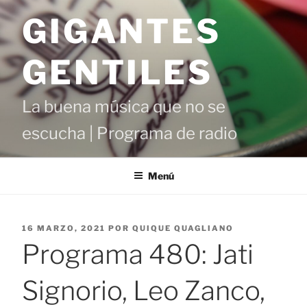
Saltar
GIGANTES
al
contenido
GENTILES
La buena música que no se
escucha | Programa de radio
Menú
PUBLICADO
16 MARZO, 2021
POR
QUIQUE QUAGLIANO
EL
Programa 480: Jati
Signorio, Leo Zanco,