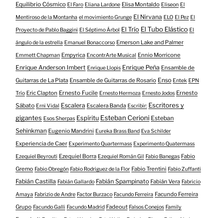
Equilibrio Cósmico
Elisa Montaldo
El Faro
Eliana Lardone
Eliseon
El
El Nirvana
Mentiroso de la Montanha
el movimiento Grunge
ELO
El Pez
El
El Tubo Elástico
El Trío
Proyecto de Pablo Baggini
El Séptimo Árbol
El
Emerson Lake and Palmer
ángulo de la estrella
Emanuel Bonaccorso
Empyrica
Ennio Morricone
Emmett Chapman
EncontrArte Musical
Enrique Anderson Imbert
Enrique Peña
Ensamble de
Enrique Llopis
Enso
Guitarras de La Plata
Ensamble de Guitarras de Rosario
Entek
EPN
Eric Clapton
Ernesto Fucile
Ernesto
Trío
Ernesto Hermoza
Ernesto Jodos
Escritores y
Escalera
Sábato
Escalera Banda
Erni Vidal
Escribir:
gigantes
Esteban Cerioni
Espíritu
Esteban
Esos Sherpas
Sehinkman
Eugenio Mandrini
Eureka Brass Band
Eva Schilder
Experiencia de Caer
Experimento Quartermass
Experimento Quatermass
Ezequiel Borra
Fabio
Ezequiel Beyrouti
Ezequiel Román Gil
Fabio Banegas
Gremo
Fabio Trentini
Fabio Obregón
Fabio Rodriguez de la Flor
Fabio Zuffanti
Fabián Castilla
Fabián Spampinato
Fabián Vera
Fabián Gallardo
Fabricio
Facundo Ferreira
Amaya
Fabrizio de Andre
Factor Burzaco
Facundo Ferreira
Grupo
Fadeout
Facundo Galli
Facundo Madrid
Falsos Conejos
Family