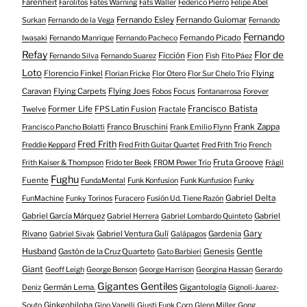
Farenheit
Farolitos
Fates Warning
Fats Waller
Federico Pierro
Felipe Abel
Fernando Esley
Fernando Guiomar
Surkan
Fernando de la Vega
Fernando
Fernando
Fernando Picado
Iwasaki
Fernando Manrique
Fernando Pacheco
Refay
Flor de
Ficción
Fion
Fernando Silva
Fernando Suarez
Fish
Fito Páez
Loto
Florencio Finkel
Flying
Florian Fricke
Flor Otero
Flor Sur Chelo Trío
Caravan
Flying Carpets
Flying Joes
Focus
Fobos
Fontanarrosa
Forever
Francisco Batista
Former Life
FPS Latin Fusion
Twelve
Fractale
Franco Bruschini
Frank Zappa
Francisco Pancho Bolatti
Frank Emilio Flynn
Fred Frith
Freddie Keppard
Fred Frith Guitar Quartet
Fred Frith Trio
French
Fruta Groove
Frith Kaiser & Thompson
Frido ter Beek
FROM Power Trío
Frágil
Fughu
Fuente
FundaMental
Funk Konfusion
Funk Kunfusion
Funky
Gabriel Delta
FunMachine
Funky Torinos
Furacero
Fusión Ud. Tiene Razón
Gabriel García Márquez
Gabriel
Gabriel Herrera
Gabriel Lombardo Quinteto
Gary
Rivano
Gabriel Ventura Gulí
Gardenia
Gabriel Sivak
Galápagos
Husband
Gentle
Gastón de la Cruz Quarteto
Genesis
Gato Barbieri
Giant
Geoff Leigh
George Benson
George Harrison
Georgina Hassan
Gerardo
Gigantes Gentiles
Germán Lema.
Gigantología
Deniz
Gignoli-Juarez-
Ginkgobiloba
Souto
Gino Vanelli
Giusti Funk Corp
Glenn Miller
Gong