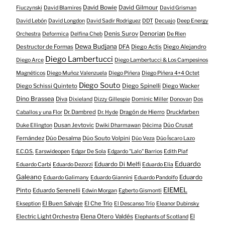
David Bowie
David Gilmour
Fiuczynski
David Blamires
David Grisman
David Lebón
David Longdon
David Sadir Rodriguez
DDT
Decuajo
Deep Energy
Denis Surov
Denorian
Orchestra
Deformica
Delfina Cheb
De Rien
Dewa Budjana
Destructor de Formas
DFA
Diego Actis
Diego Alejandro
Diego Lambertucci
Diego Arce
Diego Lambertucci & Los Campesinos
Magnéticos
Diego Muñoz Valenzuela
Diego Piñera
Diego Piñera 4+4 Octet
Diego Souto
Diego Schissi Quinteto
Diego Spinelli
Diego Wacker
Dino Brassea
Diva
Dixieland
Dizzy Gillespie
Dominic Miller
Donovan
Dos
Dr. Dambred
Dragón de Hierro
Druckfarben
Caballos y una Flor
Dr. Hyde
Dusan Jevtovic
Dúo Crusat
Duke Ellington
Dwiki Dharmawan
Décima
Fernández
Dúo Desalma
Dúo Souto Volpini
Dúo Veza
Dúo Íscaro Lazo
E.C.O.S.
Earswideopen
Edgar De Sola
Edgardo "Lalo" Barrios
Edith Piaf
Eduardo
Eduardo Di Melfi
Eduardo Carbi
Eduardo Dezorzi
Eduardo Elia
Galeano
Eduardo
Eduardo Galimany
Eduardo Giannini
Eduardo Pandolfo
EIEMEL
Pinto
Eduardo Serenelli
Edwin Morgan
Egberto Gismonti
El Buen Salvaje
El Che Trío
Ekseption
El Descanso Trío
Eleanor Dubinsky
Electric Light Orchestra
Elena Otero Valdés
El
Elephants of Scotland