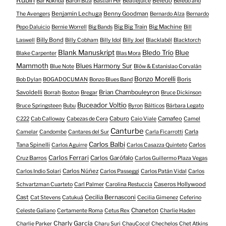
Rubin
Beledo
Bar Kokhba
Barón Biza
Bastian Per
Beatlejuice
Beledo and
Benjamin Lechuga
Benny Goodman
The Avengers
Bernardo Alza
Bernardo
Big Big Train
Big Machine
Pepo Daluicio
Bernie Worrell
Big Bands
Bill
Billy Bond
Laswell
Billy Cobham
Billy Idol
Billy Joel
Blacklabél
Blacktorch
Blank Manuskript
Bledo Trío
Blue
Blake Carpenter
Blas Mora
Mammoth
Blues Harmony Sur
Blue Note
Blöw & Estanislao Corvalán
Bonzo Morelli
Boris
Bob Dylan
BOGADOCUMAN
Bonzo Blues Band
Savoldelli
Brian Chambouleyron
Borrah
Boston
Bregar
Bruce Dickinson
Buceador Voltio
Bruce Springsteen
Bubu
Byron
Bálticos
Bárbara Legato
Caburo
Camafeo
C222
Cab Calloway
Cabezas de Cera
Caio Viale
Camel
Canturbe
Carla
Camelar
Candombe
Cantares del Sur
Carla Ficarrotti
Carlos Balbi
Tana Spinelli
Carlos
Carlos Aguirre
Carlos Casazza Quinteto
Carlos Ferrari
Cruz Barros
Carlos Garófalo
Carlos Guillermo Plaza Vegas
Carlos Núñez
Carlos Indio Solari
Carlos Passeggi
Carlos Patán Vidal
Carlos
Caseros Hollywood
Schvartzman Cuarteto
Carl Palmer
Carolina Restuccia
Cast
Cecilia Bernasconi
Cat Stevens
Catukuá
Cecilia Gimenez
Ceferino
Chaneton
Celeste Galiano
Certamente Roma
Cetus Rex
Charlie Haden
Charly García
Charlie Parker
Charu Suri
ChauCoco!
Chechelos
Chet Atkins