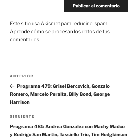
Este sitio usa Akismet para reducir el spam.
Aprende cómo se procesan los datos de tus
comentarios.
Navegación
ANTERIOR
Entrada
de
anterior:
Programa 479: Grisel Bercovich, Gonzalo
entradas
Romero, Marcelo Peralta, Billy Bond, George
Harrison
SIGUIENTE
Siguiente
entrada
Programa 481: Andrea Gonzalez con Machy Madco
y Rodrigo San Martín, Tassiello Trio, Tim Hodgkinson