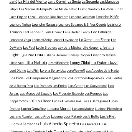
parió
La Rifa del Viento
La Secta
La Secuela
Larry Coryell
Las Manos de
La Vaca Lunar
Filippi
Las Medias de Felipe IV
Las Mil de Zafiro
Laszlo Gardony
Leandro Kalén
Lava Engine
Lazuli
Leandro Diaz Romero
Leandro Guelman
Leandro Ragusa
Leandro
Leandro Nuñez
Leandro Sayanes & Si Vos Querés
Troiano
Led Zeppelin
Leo Laborda
Leila Cherro
Leila Harlac
Lenny
Le Orme
Leo Zanco
Leonardo Vega
Leonard Zelig
Leonor Levcovich
Les
Lifesigns
DeMerle
Les Paul
Levin Brothers
Ley de la Música
Life Keeper
Light
Ligia Piro
Lisandro Massa
LIGRO
Liliana Herrero
Lindsay Cooper
Litto Nebbia
Lonny Ziblat
Lo Quiero Jazz!
Little Axe
Lizard Records
Lord Divine
LordFish
Lorena Benavidez
LoreWeaveR
Los Abuelos de la Nada
Los Bicis
Los Campesinos Magnéticos
Los Corazones Imposibles
Los Cuentos
Los Gatos
Los
de la Buena Pipa
Los Dorados
Los Endos
Los Guevaristas
Jaivas
Los Monos del Espacio
Los Pibes del Espacio
Los Romeos
Los
LOT
Lou Reed
Zappatontos
Lucas Alves de Lima
Lucas Barraguirre
Lucas
Lucho González
Luciana Morelli
Dorado
Luciano Muñoz
Luciano Pietrafesa
Lucía Riet
Luciano Ruggieri
Lucio Arce
Lucuma
Lucy Patané
Lucía Boffo
Luis Alberto Spinetta
Ludmila Fernandez
Luis Arcaráz
Luisa
Luis Caro
Valenzuela
Luis Cardoso
Luis Ceravolo
Luis Ceravolo 4
Luis