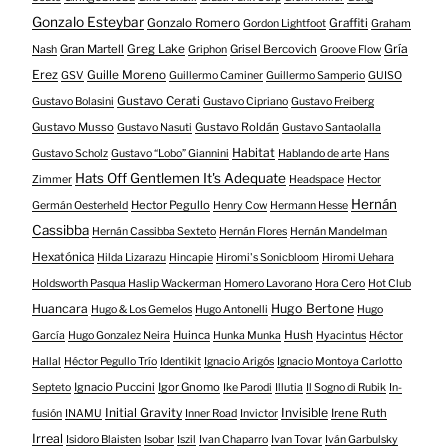
Gonzalo Esteybar
Gonzalo Romero
Graffiti
Gordon Lightfoot
Graham
Gría
Gran Martell
Greg Lake
Grisel Bercovich
Nash
Griphon
Groove Flow
Erez
Guille Moreno
GSV
Guillermo Caminer
Guillermo Samperio
GUISO
Gustavo Cerati
Gustavo Bolasini
Gustavo Cipriano
Gustavo Freiberg
Gustavo Musso
Gustavo Roldán
Gustavo Nasuti
Gustavo Santaolalla
Habitat
Gustavo Scholz
Gustavo “Lobo” Giannini
Hablando de arte
Hans
Hats Off Gentlemen It's Adequate
Zimmer
Headspace
Hector
Hernán
Hector Pegullo
Germán Oesterheld
Henry Cow
Hermann Hesse
Cassibba
Hernán Cassibba Sexteto
Hernán Flores
Hernán Mandelman
Hexatónica
Hilda Lizarazu
Hincapie
Hiromi's Sonicbloom
Hiromi Uehara
Holdsworth Pasqua Haslip Wackerman
Homero Lavorano
Hora Cero
Hot Club
Huancara
Hugo Bertone
Hugo & Los Gemelos
Hugo Antonelli
Hugo
Huinca
Hush
García
Hugo Gonzalez Neira
Hunka Munka
Hyacintus
Héctor
Hallal
Héctor Pegullo Trío
Identikit
Ignacio Arigós
Ignacio Montoya Carlotto
Ignacio Puccini
Igor Gnomo
Septeto
Ike Parodi
Illutia
Il Sogno di Rubik
In-
Initial Gravity
Invisible
Irene Ruth
fusión
INAMU
Inner Road
Invictor
Irreal
Isidoro Blaisten
Isobar
Iszil
Ivan Chaparro
Ivan Tovar
Iván Garbulsky