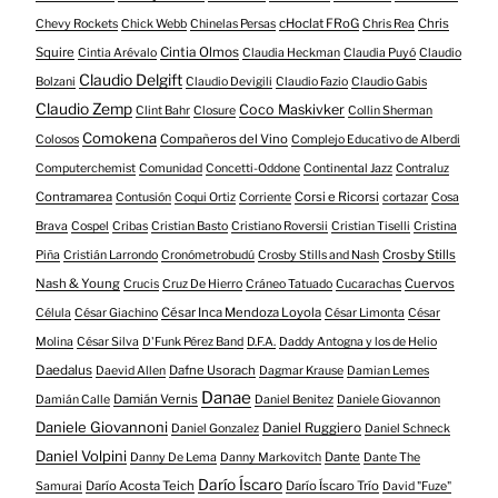
cHoclat FRoG
Chris
Chevy Rockets
Chick Webb
Chinelas Persas
Chris Rea
Squire
Cintia Olmos
Cintia Arévalo
Claudia Heckman
Claudia Puyó
Claudio
Claudio Delgift
Bolzani
Claudio Devigili
Claudio Fazio
Claudio Gabis
Claudio Zemp
Coco Maskivker
Clint Bahr
Closure
Collin Sherman
Comokena
Compañeros del Vino
Colosos
Complejo Educativo de Alberdi
Computerchemist
Comunidad
Concetti-Oddone
Continental Jazz
Contraluz
Contramarea
Corsi e Ricorsi
Contusión
Coqui Ortiz
Corriente
cortazar
Cosa
Brava
Cospel
Cribas
Cristian Basto
Cristiano Roversii
Cristian Tiselli
Cristina
Crosby Stills
Piña
Cristián Larrondo
Cronómetrobudú
Crosby Stills and Nash
Nash & Young
Cuervos
Crucis
Cruz De Hierro
Cráneo Tatuado
Cucarachas
César Inca Mendoza Loyola
Célula
César Giachino
César Limonta
César
Molina
César Silva
D'Funk Pérez Band
D.F.A.
Daddy Antogna y los de Helio
Daedalus
Dafne Usorach
Daevid Allen
Dagmar Krause
Damian Lemes
Danae
Damián Vernis
Damián Calle
Daniel Benitez
Daniele Giovannon
Daniele Giovannoni
Daniel Ruggiero
Daniel Gonzalez
Daniel Schneck
Daniel Volpini
Dante
Danny De Lema
Danny Markovitch
Dante The
Darío Íscaro
Darío Acosta Teich
Darío Íscaro Trío
Samurai
David "Fuze"