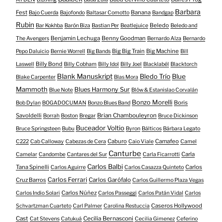
Barbara
Fest
Banana
Bajo Cuerda
Bajofondo
Baltasar Comotto
Bandgap
Rubin
Beledo
Bar Kokhba
Barón Biza
Bastian Per
Beatlejuice
Beledo and
Benjamin Lechuga
Benny Goodman
The Avengers
Bernardo Alza
Bernardo
Big Big Train
Big Machine
Pepo Daluicio
Bernie Worrell
Big Bands
Bill
Billy Bond
Laswell
Billy Cobham
Billy Idol
Billy Joel
Blacklabél
Blacktorch
Blank Manuskript
Bledo Trío
Blue
Blake Carpenter
Blas Mora
Mammoth
Blues Harmony Sur
Blue Note
Blöw & Estanislao Corvalán
Bonzo Morelli
Boris
Bob Dylan
BOGADOCUMAN
Bonzo Blues Band
Savoldelli
Brian Chambouleyron
Borrah
Boston
Bregar
Bruce Dickinson
Buceador Voltio
Bruce Springsteen
Bubu
Byron
Bálticos
Bárbara Legato
Caburo
Camafeo
C222
Cab Calloway
Cabezas de Cera
Caio Viale
Camel
Canturbe
Carla
Camelar
Candombe
Cantares del Sur
Carla Ficarrotti
Carlos Balbi
Tana Spinelli
Carlos
Carlos Aguirre
Carlos Casazza Quinteto
Carlos Ferrari
Cruz Barros
Carlos Garófalo
Carlos Guillermo Plaza Vegas
Carlos Núñez
Carlos Indio Solari
Carlos Passeggi
Carlos Patán Vidal
Carlos
Caseros Hollywood
Schvartzman Cuarteto
Carl Palmer
Carolina Restuccia
Cast
Cecilia Bernasconi
Cat Stevens
Catukuá
Cecilia Gimenez
Ceferino