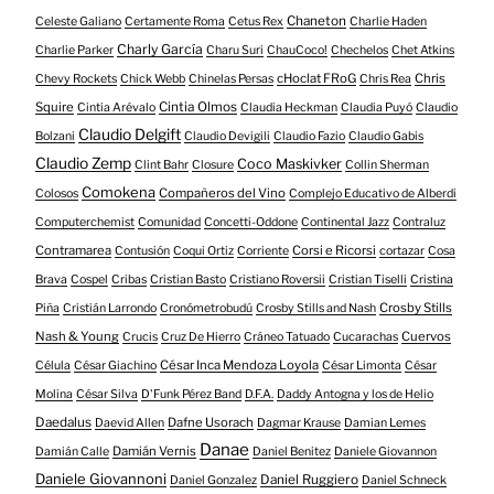
Chaneton
Celeste Galiano
Certamente Roma
Cetus Rex
Charlie Haden
Charly García
Charlie Parker
Charu Suri
ChauCoco!
Chechelos
Chet Atkins
cHoclat FRoG
Chris
Chevy Rockets
Chick Webb
Chinelas Persas
Chris Rea
Squire
Cintia Olmos
Cintia Arévalo
Claudia Heckman
Claudia Puyó
Claudio
Claudio Delgift
Bolzani
Claudio Devigili
Claudio Fazio
Claudio Gabis
Claudio Zemp
Coco Maskivker
Clint Bahr
Closure
Collin Sherman
Comokena
Compañeros del Vino
Colosos
Complejo Educativo de Alberdi
Computerchemist
Comunidad
Concetti-Oddone
Continental Jazz
Contraluz
Contramarea
Corsi e Ricorsi
Contusión
Coqui Ortiz
Corriente
cortazar
Cosa
Brava
Cospel
Cribas
Cristian Basto
Cristiano Roversii
Cristian Tiselli
Cristina
Crosby Stills
Piña
Cristián Larrondo
Cronómetrobudú
Crosby Stills and Nash
Nash & Young
Cuervos
Crucis
Cruz De Hierro
Cráneo Tatuado
Cucarachas
César Inca Mendoza Loyola
Célula
César Giachino
César Limonta
César
Molina
César Silva
D'Funk Pérez Band
D.F.A.
Daddy Antogna y los de Helio
Daedalus
Dafne Usorach
Daevid Allen
Dagmar Krause
Damian Lemes
Danae
Damián Vernis
Damián Calle
Daniel Benitez
Daniele Giovannon
Daniele Giovannoni
Daniel Ruggiero
Daniel Gonzalez
Daniel Schneck