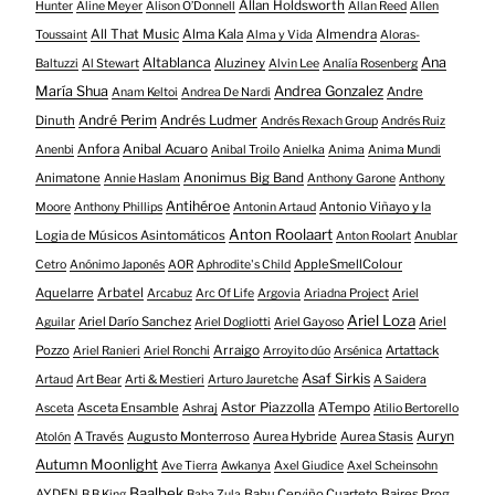
Allan Holdsworth
Hunter
Aline Meyer
Alison O​’​Donnell
Allan Reed
Allen
All That Music
Alma Kala
Almendra
Toussaint
Alma y Vida
Aloras-
Altablanca
Ana
Aluziney
Baltuzzi
Al Stewart
Alvin Lee
Analía Rosenberg
María Shua
Andrea Gonzalez
Andre
Anam Keltoi
Andrea De Nardi
André Perim
Andrés Ludmer
Dinuth
Andrés Rexach Group
Andrés Ruiz
Anfora
Anibal Acuaro
Anenbi
Anibal Troilo
Anielka
Anima
Anima Mundi
Animatone
Anonimus Big Band
Annie Haslam
Anthony Garone
Anthony
Antihéroe
Antonio Viñayo y la
Moore
Anthony Phillips
Antonin Artaud
Anton Roolaart
Logia de Músicos Asintomáticos
Anton Roolart
Anublar
AppleSmellColour
Cetro
Anónimo Japonés
AOR
Aphrodite's Child
Aquelarre
Arbatel
Arcabuz
Arc Of Life
Argovia
Ariadna Project
Ariel
Ariel Loza
Ariel Darío Sanchez
Ariel
Aguilar
Ariel Dogliotti
Ariel Gayoso
Pozzo
Arraigo
Artattack
Ariel Ranieri
Ariel Ronchi
Arroyito dúo
Arsénica
Asaf Sirkis
Artaud
Art Bear
Arti & Mestieri
Arturo Jauretche
A Saidera
Astor Piazzolla
Asceta Ensamble
ATempo
Asceta
Ashraj
Atilio Bertorello
Auryn
A Través
Augusto Monterroso
Aurea Hybride
Aurea Stasis
Atolón
Autumn Moonlight
Ave Tierra
Awkanya
Axel Giudice
Axel Scheinsohn
Baalbek
AYDEN
Babu Cerviño Cuarteto
Baires Prog
B.B.King
Baba Zula