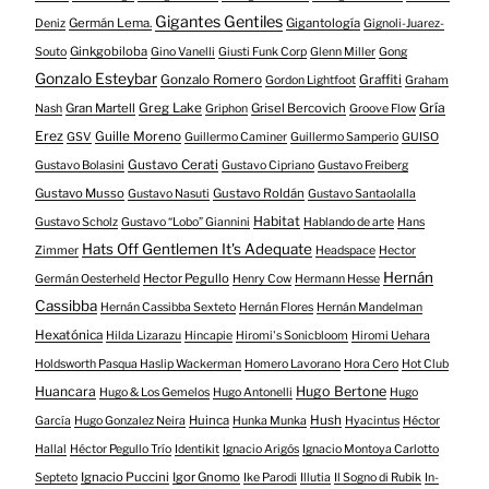
Gigantes Gentiles
Germán Lema.
Gigantología
Deniz
Gignoli-Juarez-
Ginkgobiloba
Souto
Gino Vanelli
Giusti Funk Corp
Glenn Miller
Gong
Gonzalo Esteybar
Gonzalo Romero
Graffiti
Gordon Lightfoot
Graham
Gría
Gran Martell
Greg Lake
Grisel Bercovich
Nash
Griphon
Groove Flow
Erez
Guille Moreno
GSV
Guillermo Caminer
Guillermo Samperio
GUISO
Gustavo Cerati
Gustavo Bolasini
Gustavo Cipriano
Gustavo Freiberg
Gustavo Musso
Gustavo Roldán
Gustavo Nasuti
Gustavo Santaolalla
Habitat
Gustavo Scholz
Gustavo “Lobo” Giannini
Hablando de arte
Hans
Hats Off Gentlemen It's Adequate
Zimmer
Headspace
Hector
Hernán
Hector Pegullo
Germán Oesterheld
Henry Cow
Hermann Hesse
Cassibba
Hernán Cassibba Sexteto
Hernán Flores
Hernán Mandelman
Hexatónica
Hilda Lizarazu
Hincapie
Hiromi's Sonicbloom
Hiromi Uehara
Holdsworth Pasqua Haslip Wackerman
Homero Lavorano
Hora Cero
Hot Club
Huancara
Hugo Bertone
Hugo & Los Gemelos
Hugo Antonelli
Hugo
Huinca
Hush
García
Hugo Gonzalez Neira
Hunka Munka
Hyacintus
Héctor
Hallal
Héctor Pegullo Trío
Identikit
Ignacio Arigós
Ignacio Montoya Carlotto
Ignacio Puccini
Igor Gnomo
Septeto
Ike Parodi
Illutia
Il Sogno di Rubik
In-