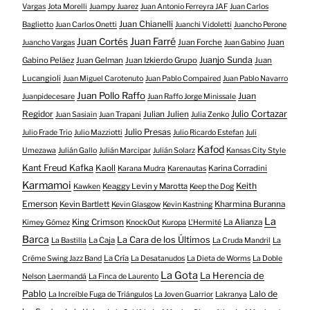
Vargas
Jota Morelli
Juampy Juarez
Juan Antonio Ferreyra JAF
Juan Carlos
Juan Chianelli
Baglietto
Juan Carlos Onetti
Juanchi Vidoletti
Juancho Perone
Juan Farré
Juan Cortés
Juan Forche
Juan
Juancho Vargas
Juan Gabino
Juanjo Sunda
Gabino Peláez
Juan Gelman
Juan Izkierdo Grupo
Juan
Lucangioli
Juan Miguel Carotenuto
Juan Pablo Compaired
Juan Pablo Navarro
Juan Pollo Raffo
Juan
Juanpidecesare
Juan Raffo Jorge Minissale
Regidor
Julio Cortazar
Julian Julien
Juan Sasiain
Juan Trapani
Julia Zenko
Julio Presas
Julio Frade Trio
Julio Mazziotti
Julio Ricardo Estefan
Juli
Kafod
Umezawa
Julián Gallo
Julián Marcipar
Julián Solarz
Kansas City Style
Kant Freud Kafka
Kaoll
Karina Corradini
Karana Mudra
Karenautas
Karmamoi
Keith
Keaggy Levin y Marotta
Kawken
Keep the Dog
Emerson
Kevin Bartlett
Kharmina Buranna
Kevin Glasgow
Kevin Kastning
La
King Crimson
La Alianza
Kimey Gómez
KnockOut
Kuropa
L'Hermité
Barca
La Cara de los Últimos
La Caja
La Bastilla
La Cruda Mandril
La
La Cría
Créme Swing Jazz Band
La Desatanudos
La Dieta de Worms
La Doble
La Gota
La Herencia de
Nelson
Laermandá
La Finca de Laurento
Pablo
Lalo de
La Increíble Fuga de Triángulos
La Joven Guarrior
Lakranya