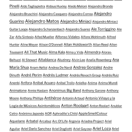
Pinelli
Aldo Tagliapietra
Aldous Huxley
Aledo Meloni
Alejandro Brondo
Alejandro
Alejandro Bruschini
Alejandro Casquero
Alejandro Correa
Alejandro Matos
Guarino
Alejandro Miniaci
Alejandro Miniaci
Ale Torriggino
Guitar Loops
Alejandro Schanzenbach
Alejandro Suarez
Ale
Alfonso Vidales
Zar
Alfa Sintesis
Alfed Mueller
Alfons Wohlmuth
Alfred
Allan Holdsworth
Hunter
Aline Meyer
Alison O​’​Donnell
Allan Reed
Allen
All That Music
Alma Kala
Almendra
Toussaint
Alma y Vida
Aloras-
Altablanca
Ana
Aluziney
Baltuzzi
Al Stewart
Alvin Lee
Analía Rosenberg
María Shua
Andrea Gonzalez
Andre
Anam Keltoi
Andrea De Nardi
André Perim
Andrés Ludmer
Dinuth
Andrés Rexach Group
Andrés Ruiz
Anfora
Anibal Acuaro
Anenbi
Anibal Troilo
Anielka
Anima
Anima Mundi
Animatone
Anonimus Big Band
Annie Haslam
Anthony Garone
Anthony
Antihéroe
Antonio Viñayo y la
Moore
Anthony Phillips
Antonin Artaud
Anton Roolaart
Logia de Músicos Asintomáticos
Anton Roolart
Anublar
AppleSmellColour
Cetro
Anónimo Japonés
AOR
Aphrodite's Child
Aquelarre
Arbatel
Arcabuz
Arc Of Life
Argovia
Ariadna Project
Ariel
Ariel Loza
Ariel Darío Sanchez
Ariel
Aguilar
Ariel Dogliotti
Ariel Gayoso