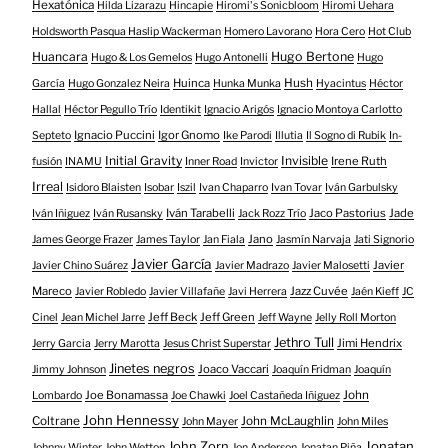
Hexatónica
Hilda Lizarazu
Hincapie
Hiromi's Sonicbloom
Hiromi Uehara
Holdsworth Pasqua Haslip Wackerman
Homero Lavorano
Hora Cero
Hot Club
Huancara
Hugo Bertone
Hugo & Los Gemelos
Hugo Antonelli
Hugo
Huinca
Hush
García
Hugo Gonzalez Neira
Hunka Munka
Hyacintus
Héctor
Hallal
Héctor Pegullo Trío
Identikit
Ignacio Arigós
Ignacio Montoya Carlotto
Ignacio Puccini
Igor Gnomo
Septeto
Ike Parodi
Illutia
Il Sogno di Rubik
In-
Initial Gravity
Invisible
Irene Ruth
fusión
INAMU
Inner Road
Invictor
Irreal
Isidoro Blaisten
Isobar
Iszil
Ivan Chaparro
Ivan Tovar
Iván Garbulsky
Iván Tarabelli
Jaco Pastorius
Jade
Iván Iñiguez
Iván Rusansky
Jack Rozz Trío
Jano
James George Frazer
James Taylor
Jan Fiala
Jasmín Narvaja
Jati Signorio
Javier García
Javier
Javier Chino Suárez
Javier Madrazo
Javier Malosetti
Mareco
Jazz Cuvée
Javier Robledo
Javier Villafañe
Javi Herrera
Jaén Kieff
JC
Jeff Beck
Jeff Green
Cinel
Jean Michel Jarre
Jeff Wayne
Jelly Roll Morton
Jethro Tull
Jimi Hendrix
Jerry Garcia
Jerry Marotta
Jesus Christ Superstar
Jinetes negros
Joaco Vaccari
Jimmy Johnson
Joaquín Fridman
Joaquín
Joe Bonamassa
John
Lombardo
Joe Chawki
Joel Castañeda Iñiguez
John Hennessy
Coltrane
John McLaughlin
John Mayer
John Miles
John Zorn
Jonatan
Johnny Winter
John Wetton
Jon Anderson
Jonatan Piña