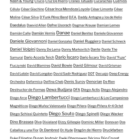
Nash & Young
Cuervos
Crucis
Cruz De Hierro
Cráneo Tatuado
Cucarachas
César Inca Mendoza Loyola
Célula
César Giachino
César Limonta
César
Molina
César Silva
D'Funk Pérez Band
D.F.A.
Daddy Antogna y los de Helio
Daedalus
Dafne Usorach
Daevid Allen
Dagmar Krause
Damian Lemes
Danae
Damián Vernis
Damián Calle
Daniel Benitez
Daniele Giovannon
Daniele Giovannoni
Daniel Ruggiero
Daniel Gonzalez
Daniel Schneck
Daniel Volpini
Dante
Danny De Lema
Danny Markovitch
Dante The
Darío Íscaro
Darío Acosta Teich
Darío Íscaro Trío
Samurai
David "Fuze"
David Bowie
David Gilmour
Fiuczynski
David Blamires
David Grisman
David Lebón
David Longdon
David Sadir Rodriguez
DDT
Decuajo
Deep Energy
Denis Surov
Denorian
Orchestra
Deformica
Delfina Cheb
De Rien
Dewa Budjana
Destructor de Formas
DFA
Diego Actis
Diego Alejandro
Diego Lambertucci
Diego Arce
Diego Lambertucci & Los Campesinos
Magnéticos
Diego Muñoz Valenzuela
Diego Piñera
Diego Piñera 4+4 Octet
Diego Souto
Diego Schissi Quinteto
Diego Spinelli
Diego Wacker
Dino Brassea
Diva
Dixieland
Dizzy Gillespie
Dominic Miller
Donovan
Dos
Dr. Dambred
Dragón de Hierro
Druckfarben
Caballos y una Flor
Dr. Hyde
Dusan Jevtovic
Dúo Crusat
Duke Ellington
Dwiki Dharmawan
Décima