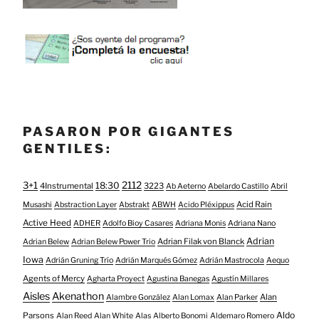
PASARON POR GIGANTES
GENTILES:
3+1
2112
18:30
4Instrumental
3223
Ab Aeterno
Abelardo Castillo
Abril
Acid Rain
Musashi
Abstraction Layer
Abstrakt
ABWH
Acido Pléxippus
Active Heed
ADHER
Adolfo Bioy Casares
Adriana Monis
Adriana Nano
Adrian
Adrian Filak von Blanck
Adrian Belew
Adrian Belew Power Trio
Iowa
Adrián Gruning Trío
Adrián Marqués Gómez
Adrián Mastrocola
Aequo
Agents of Mercy
Agharta Proyect
Agustina Banegas
Agustín Millares
Aisles
Akenathon
Alan
Alambre González
Alan Lomax
Alan Parker
Aldo
Parsons
Alan Reed
Alan White
Alas
Alberto Bonomi
Aldemaro Romero