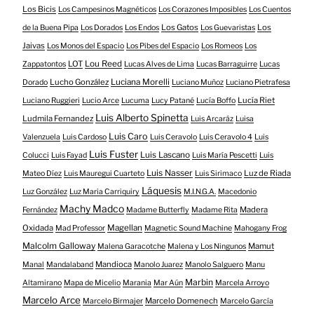
Los Bicis
Los Campesinos Magnéticos
Los Corazones Imposibles
Los Cuentos
Los Gatos
Los
de la Buena Pipa
Los Dorados
Los Endos
Los Guevaristas
Jaivas
Los Monos del Espacio
Los Pibes del Espacio
Los Romeos
Los
LOT
Lou Reed
Zappatontos
Lucas Alves de Lima
Lucas Barraguirre
Lucas
Lucho González
Luciana Morelli
Dorado
Luciano Muñoz
Luciano Pietrafesa
Lucía Riet
Luciano Ruggieri
Lucio Arce
Lucuma
Lucy Patané
Lucía Boffo
Luis Alberto Spinetta
Ludmila Fernandez
Luis Arcaráz
Luisa
Luis Caro
Valenzuela
Luis Cardoso
Luis Ceravolo
Luis Ceravolo 4
Luis
Luis Fuster
Luis Lascano
Colucci
Luis Fayad
Luis María Pescetti
Luis
Luis Nasser
Luz de Riada
Mateo Díez
Luis Mauregui Cuarteto
Luis Sirimaco
Láquesis
Luz González
Luz Maria Carriquiry
M.I.N.G.A.
Macedonio
Machy Madco
Madera
Fernández
Madame Butterfly
Madame Rita
Oxidada
Magellan
Mad Professor
Magnetic Sound Machine
Mahogany Frog
Malcolm Galloway
Mamut
Malena Garacotche
Malena y Los Ningunos
Mandioca
Manal
Mandalaband
Manolo Juarez
Manolo Salguero
Manu
Marbin
Altamirano
Mapa de Micelio
Marania
Mar Aún
Marcela Arroyo
Marcelo Arce
Marcelo Domenech
Marcelo Birmajer
Marcelo García