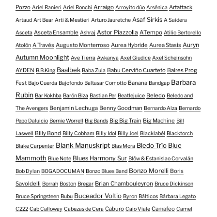
Pozzo
Arraigo
Artattack
Ariel Ranieri
Ariel Ronchi
Arroyito dúo
Arsénica
Asaf Sirkis
Artaud
Art Bear
Arti & Mestieri
Arturo Jauretche
A Saidera
Astor Piazzolla
Asceta Ensamble
ATempo
Asceta
Ashraj
Atilio Bertorello
Auryn
A Través
Augusto Monterroso
Aurea Hybride
Aurea Stasis
Atolón
Autumn Moonlight
Ave Tierra
Awkanya
Axel Giudice
Axel Scheinsohn
Baalbek
AYDEN
Babu Cerviño Cuarteto
Baires Prog
B.B.King
Baba Zula
Barbara
Fest
Banana
Bajo Cuerda
Bajofondo
Baltasar Comotto
Bandgap
Rubin
Beledo
Bar Kokhba
Barón Biza
Bastian Per
Beatlejuice
Beledo and
Benjamin Lechuga
Benny Goodman
The Avengers
Bernardo Alza
Bernardo
Big Big Train
Big Machine
Pepo Daluicio
Bernie Worrell
Big Bands
Bill
Billy Bond
Laswell
Billy Cobham
Billy Idol
Billy Joel
Blacklabél
Blacktorch
Blank Manuskript
Bledo Trío
Blue
Blake Carpenter
Blas Mora
Mammoth
Blues Harmony Sur
Blue Note
Blöw & Estanislao Corvalán
Bonzo Morelli
Boris
Bob Dylan
BOGADOCUMAN
Bonzo Blues Band
Savoldelli
Brian Chambouleyron
Borrah
Boston
Bregar
Bruce Dickinson
Buceador Voltio
Bruce Springsteen
Bubu
Byron
Bálticos
Bárbara Legato
Caburo
Camafeo
C222
Cab Calloway
Cabezas de Cera
Caio Viale
Camel