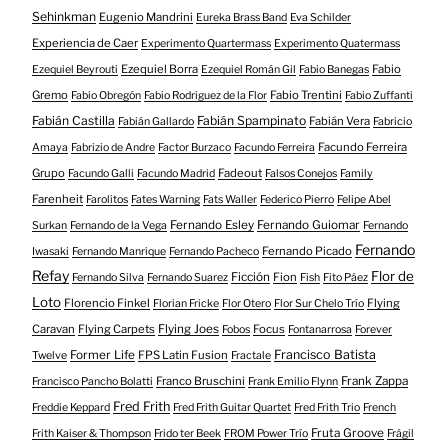
Sehinkman
Eugenio Mandrini
Eureka Brass Band
Eva Schilder
Experiencia de Caer
Experimento Quartermass
Experimento Quatermass
Ezequiel Borra
Fabio
Ezequiel Beyrouti
Ezequiel Román Gil
Fabio Banegas
Gremo
Fabio Trentini
Fabio Obregón
Fabio Rodriguez de la Flor
Fabio Zuffanti
Fabián Castilla
Fabián Spampinato
Fabián Vera
Fabián Gallardo
Fabricio
Facundo Ferreira
Amaya
Fabrizio de Andre
Factor Burzaco
Facundo Ferreira
Grupo
Fadeout
Facundo Galli
Facundo Madrid
Falsos Conejos
Family
Farenheit
Farolitos
Fates Warning
Fats Waller
Federico Pierro
Felipe Abel
Fernando Esley
Fernando Guiomar
Surkan
Fernando de la Vega
Fernando
Fernando
Fernando Picado
Iwasaki
Fernando Manrique
Fernando Pacheco
Refay
Flor de
Ficción
Fion
Fernando Silva
Fernando Suarez
Fish
Fito Páez
Loto
Florencio Finkel
Flying
Florian Fricke
Flor Otero
Flor Sur Chelo Trío
Caravan
Flying Carpets
Flying Joes
Focus
Fobos
Fontanarrosa
Forever
Francisco Batista
Former Life
FPS Latin Fusion
Twelve
Fractale
Franco Bruschini
Frank Zappa
Francisco Pancho Bolatti
Frank Emilio Flynn
Fred Frith
Freddie Keppard
Fred Frith Guitar Quartet
Fred Frith Trio
French
Fruta Groove
Frith Kaiser & Thompson
Frido ter Beek
FROM Power Trío
Frágil