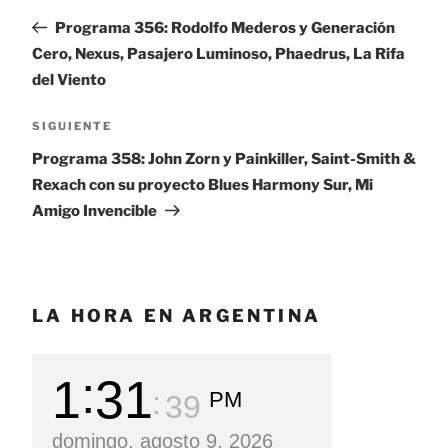
de
anterior:
Programa 356: Rodolfo Mederos y Generación
entradas
Cero, Nexus, Pasajero Luminoso, Phaedrus, La Rifa
del Viento
SIGUIENTE
Siguiente
entrada
Programa 358: John Zorn y Painkiller, Saint-Smith &
Rexach con su proyecto Blues Harmony Sur, Mi
Amigo Invencible
LA HORA EN ARGENTINA
1
31
PM
40
domingo, agosto 9, 2026