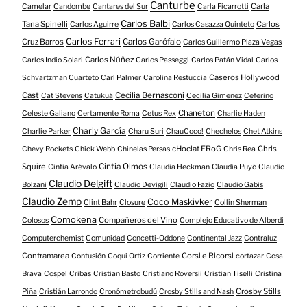
Canturbe
Carla
Camelar
Candombe
Cantares del Sur
Carla Ficarrotti
Carlos Balbi
Tana Spinelli
Carlos
Carlos Aguirre
Carlos Casazza Quinteto
Carlos Ferrari
Cruz Barros
Carlos Garófalo
Carlos Guillermo Plaza Vegas
Carlos Núñez
Carlos Indio Solari
Carlos Passeggi
Carlos Patán Vidal
Carlos
Caseros Hollywood
Schvartzman Cuarteto
Carl Palmer
Carolina Restuccia
Cast
Cecilia Bernasconi
Cat Stevens
Catukuá
Cecilia Gimenez
Ceferino
Chaneton
Celeste Galiano
Certamente Roma
Cetus Rex
Charlie Haden
Charly García
Charlie Parker
Charu Suri
ChauCoco!
Chechelos
Chet Atkins
cHoclat FRoG
Chris
Chevy Rockets
Chick Webb
Chinelas Persas
Chris Rea
Squire
Cintia Olmos
Cintia Arévalo
Claudia Heckman
Claudia Puyó
Claudio
Claudio Delgift
Bolzani
Claudio Devigili
Claudio Fazio
Claudio Gabis
Claudio Zemp
Coco Maskivker
Clint Bahr
Closure
Collin Sherman
Comokena
Compañeros del Vino
Colosos
Complejo Educativo de Alberdi
Computerchemist
Comunidad
Concetti-Oddone
Continental Jazz
Contraluz
Contramarea
Corsi e Ricorsi
Contusión
Coqui Ortiz
Corriente
cortazar
Cosa
Brava
Cospel
Cribas
Cristian Basto
Cristiano Roversii
Cristian Tiselli
Cristina
Crosby Stills
Piña
Cristián Larrondo
Cronómetrobudú
Crosby Stills and Nash