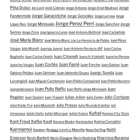
Piña Duluc
Jorge
Jon Lord
Jordi Cebrián
Jorge Antares
Jorge Ariel Madrazo
Jorge Garacotche
Fandermole
Jorge González
Jorge Larrosa
Jorge
Jorge Perez Perri
Jorge Minissale
Jorge Sanchez
Jorge
López Ruiz
Senno
Jorge Zima
Jose Ignacio Lares
José Antonio Bottiroli
José Carballido
José María Blanc
José María Blanc con La Herencia de Pablo.
José Pérez
Vargas
Jota Morelli
Juampy Juarez
Juan Antonio Ferreyra JAF
Juan Carlos
Juan Chianelli
Baglietto
Juan Carlos Onetti
Juanchi Vidoletti
Juancho Perone
Juan Farré
Juan Cortés
Juan Forche
Juan
Juancho Vargas
Juan Gabino
Juanjo Sunda
Gabino Peláez
Juan Gelman
Juan Izkierdo Grupo
Juan
Lucangioli
Juan Miguel Carotenuto
Juan Pablo Compaired
Juan Pablo Navarro
Juan Pollo Raffo
Juan
Juanpidecesare
Juan Raffo Jorge Minissale
Regidor
Julio Cortazar
Julian Julien
Juan Sasiain
Juan Trapani
Julia Zenko
Julio Presas
Julio Frade Trio
Julio Mazziotti
Julio Ricardo Estefan
Juli
Kafod
Umezawa
Julián Gallo
Julián Marcipar
Julián Solarz
Kansas City Style
Kant Freud Kafka
Kaoll
Karina Corradini
Karana Mudra
Karenautas
Karmamoi
Keith
Keaggy Levin y Marotta
Kawken
Keep the Dog
Emerson
Kevin Bartlett
Kharmina Buranna
Kevin Glasgow
Kevin Kastning