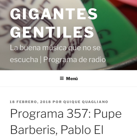
Saltar
GIGANTES
al
contenido
GENTILES
La buena música que no se
escucha | Programa de radio
Menú
PUBLICADO
18 FEBRERO, 2018
POR
QUIQUE QUAGLIANO
EL
Programa 357: Pupe
Barberis, Pablo El