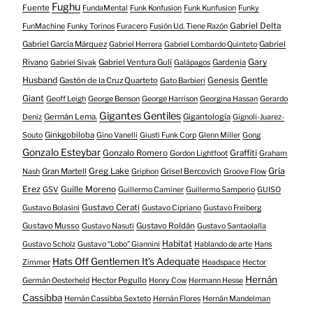
Fughu
Fuente
FundaMental
Funk Konfusion
Funk Kunfusion
Funky
Gabriel Delta
FunMachine
Funky Torinos
Furacero
Fusión Ud. Tiene Razón
Gabriel García Márquez
Gabriel
Gabriel Herrera
Gabriel Lombardo Quinteto
Gary
Rivano
Gabriel Ventura Gulí
Gardenia
Gabriel Sivak
Galápagos
Husband
Gentle
Gastón de la Cruz Quarteto
Genesis
Gato Barbieri
Giant
Geoff Leigh
George Benson
George Harrison
Georgina Hassan
Gerardo
Gigantes Gentiles
Germán Lema.
Gigantología
Deniz
Gignoli-Juarez-
Ginkgobiloba
Souto
Gino Vanelli
Giusti Funk Corp
Glenn Miller
Gong
Gonzalo Esteybar
Gonzalo Romero
Graffiti
Gordon Lightfoot
Graham
Gría
Gran Martell
Greg Lake
Grisel Bercovich
Nash
Griphon
Groove Flow
Erez
Guille Moreno
GSV
Guillermo Caminer
Guillermo Samperio
GUISO
Gustavo Cerati
Gustavo Bolasini
Gustavo Cipriano
Gustavo Freiberg
Gustavo Musso
Gustavo Roldán
Gustavo Nasuti
Gustavo Santaolalla
Habitat
Gustavo Scholz
Gustavo “Lobo” Giannini
Hablando de arte
Hans
Hats Off Gentlemen It's Adequate
Zimmer
Headspace
Hector
Hernán
Hector Pegullo
Germán Oesterheld
Henry Cow
Hermann Hesse
Cassibba
Hernán Cassibba Sexteto
Hernán Flores
Hernán Mandelman