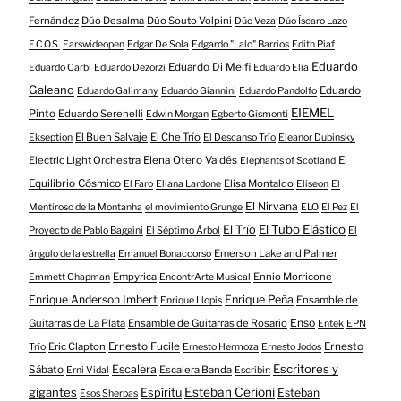
Fernández
Dúo Desalma
Dúo Souto Volpini
Dúo Veza
Dúo Íscaro Lazo
E.C.O.S.
Earswideopen
Edgar De Sola
Edgardo "Lalo" Barrios
Edith Piaf
Eduardo
Eduardo Di Melfi
Eduardo Carbi
Eduardo Dezorzi
Eduardo Elia
Galeano
Eduardo
Eduardo Galimany
Eduardo Giannini
Eduardo Pandolfo
EIEMEL
Pinto
Eduardo Serenelli
Edwin Morgan
Egberto Gismonti
El Buen Salvaje
El Che Trío
Ekseption
El Descanso Trío
Eleanor Dubinsky
Electric Light Orchestra
Elena Otero Valdés
El
Elephants of Scotland
Equilibrio Cósmico
Elisa Montaldo
El Faro
Eliana Lardone
Eliseon
El
El Nirvana
Mentiroso de la Montanha
el movimiento Grunge
ELO
El Pez
El
El Tubo Elástico
El Trío
Proyecto de Pablo Baggini
El Séptimo Árbol
El
Emerson Lake and Palmer
ángulo de la estrella
Emanuel Bonaccorso
Empyrica
Ennio Morricone
Emmett Chapman
EncontrArte Musical
Enrique Anderson Imbert
Enrique Peña
Ensamble de
Enrique Llopis
Enso
Guitarras de La Plata
Ensamble de Guitarras de Rosario
Entek
EPN
Eric Clapton
Ernesto Fucile
Ernesto
Trío
Ernesto Hermoza
Ernesto Jodos
Escritores y
Escalera
Sábato
Escalera Banda
Erni Vidal
Escribir:
gigantes
Esteban Cerioni
Espíritu
Esteban
Esos Sherpas