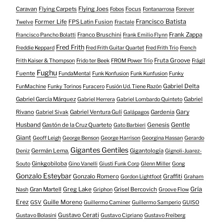
Caravan
Flying Carpets
Flying Joes
Focus
Fobos
Fontanarrosa
Forever
Francisco Batista
Former Life
FPS Latin Fusion
Twelve
Fractale
Franco Bruschini
Frank Zappa
Francisco Pancho Bolatti
Frank Emilio Flynn
Fred Frith
Freddie Keppard
Fred Frith Guitar Quartet
Fred Frith Trio
French
Fruta Groove
Frith Kaiser & Thompson
Frido ter Beek
FROM Power Trío
Frágil
Fughu
Fuente
FundaMental
Funk Konfusion
Funk Kunfusion
Funky
Gabriel Delta
FunMachine
Funky Torinos
Furacero
Fusión Ud. Tiene Razón
Gabriel García Márquez
Gabriel
Gabriel Herrera
Gabriel Lombardo Quinteto
Gary
Rivano
Gabriel Ventura Gulí
Gardenia
Gabriel Sivak
Galápagos
Husband
Gentle
Gastón de la Cruz Quarteto
Genesis
Gato Barbieri
Giant
Geoff Leigh
George Benson
George Harrison
Georgina Hassan
Gerardo
Gigantes Gentiles
Germán Lema.
Gigantología
Deniz
Gignoli-Juarez-
Ginkgobiloba
Souto
Gino Vanelli
Giusti Funk Corp
Glenn Miller
Gong
Gonzalo Esteybar
Gonzalo Romero
Graffiti
Gordon Lightfoot
Graham
Gría
Gran Martell
Greg Lake
Grisel Bercovich
Nash
Griphon
Groove Flow
Erez
Guille Moreno
GSV
Guillermo Caminer
Guillermo Samperio
GUISO
Gustavo Cerati
Gustavo Bolasini
Gustavo Cipriano
Gustavo Freiberg