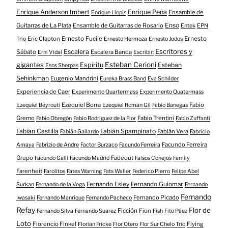
Enrique Anderson Imbert
Enrique Peña
Ensamble de
Enrique Llopis
Enso
Guitarras de La Plata
Ensamble de Guitarras de Rosario
Entek
EPN
Eric Clapton
Ernesto Fucile
Ernesto
Trío
Ernesto Hermoza
Ernesto Jodos
Escritores y
Escalera
Sábato
Escalera Banda
Erni Vidal
Escribir:
gigantes
Esteban Cerioni
Espíritu
Esteban
Esos Sherpas
Sehinkman
Eugenio Mandrini
Eureka Brass Band
Eva Schilder
Experiencia de Caer
Experimento Quartermass
Experimento Quatermass
Ezequiel Borra
Fabio
Ezequiel Beyrouti
Ezequiel Román Gil
Fabio Banegas
Gremo
Fabio Trentini
Fabio Obregón
Fabio Rodriguez de la Flor
Fabio Zuffanti
Fabián Castilla
Fabián Spampinato
Fabián Vera
Fabián Gallardo
Fabricio
Facundo Ferreira
Amaya
Fabrizio de Andre
Factor Burzaco
Facundo Ferreira
Grupo
Fadeout
Facundo Galli
Facundo Madrid
Falsos Conejos
Family
Farenheit
Farolitos
Fates Warning
Fats Waller
Federico Pierro
Felipe Abel
Fernando Esley
Fernando Guiomar
Surkan
Fernando de la Vega
Fernando
Fernando
Fernando Picado
Iwasaki
Fernando Manrique
Fernando Pacheco
Refay
Flor de
Ficción
Fion
Fernando Silva
Fernando Suarez
Fish
Fito Páez
Loto
Florencio Finkel
Flying
Florian Fricke
Flor Otero
Flor Sur Chelo Trío