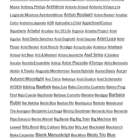
Antihéroe
Antonio Viñayo y la
Moore
Anthony Phillips
Antonin Artaud
Anton Roolaart
Logia de Músicos Asintomáticos
Anton Roolart
Anublar
AppleSmellColour
Cetro
Anónimo Japonés
AOR
Aphrodite's Child
Aquelarre
Arbatel
Arcabuz
Arc Of Life
Argovia
Ariadna Project
Ariel
Ariel Loza
Ariel Darío Sanchez
Ariel
Aguilar
Ariel Dogliotti
Ariel Gayoso
Pozzo
Arraigo
Artattack
Ariel Ranieri
Ariel Ronchi
Arroyito dúo
Arsénica
Asaf Sirkis
Artaud
Art Bear
Arti & Mestieri
Arturo Jauretche
A Saidera
Astor Piazzolla
Asceta Ensamble
ATempo
Asceta
Ashraj
Atilio Bertorello
Auryn
A Través
Augusto Monterroso
Aurea Hybride
Aurea Stasis
Atolón
Autumn Moonlight
Ave Tierra
Awkanya
Axel Giudice
Axel Scheinsohn
Baalbek
AYDEN
Babu Cerviño Cuarteto
Baires Prog
B.B.King
Baba Zula
Barbara
Fest
Banana
Bajo Cuerda
Bajofondo
Baltasar Comotto
Bandgap
Rubin
Beledo
Bar Kokhba
Barón Biza
Bastian Per
Beatlejuice
Beledo and
Benjamin Lechuga
Benny Goodman
The Avengers
Bernardo Alza
Bernardo
Big Big Train
Big Machine
Pepo Daluicio
Bernie Worrell
Big Bands
Bill
Billy Bond
Laswell
Billy Cobham
Billy Idol
Billy Joel
Blacklabél
Blacktorch
Blank Manuskript
Bledo Trío
Blue
Blake Carpenter
Blas Mora