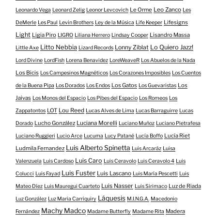
Le Orme
Leo Zanco
Leonardo Vega
Leonard Zelig
Leonor Levcovich
Les
Lifesigns
DeMerle
Les Paul
Levin Brothers
Ley de la Música
Life Keeper
Light
Ligia Piro
Lisandro Massa
LIGRO
Liliana Herrero
Lindsay Cooper
Litto Nebbia
Lonny Ziblat
Lo Quiero Jazz!
Little Axe
Lizard Records
Lord Divine
LordFish
Lorena Benavidez
LoreWeaveR
Los Abuelos de la Nada
Los Bicis
Los Campesinos Magnéticos
Los Corazones Imposibles
Los Cuentos
Los Gatos
Los
de la Buena Pipa
Los Dorados
Los Endos
Los Guevaristas
Jaivas
Los Monos del Espacio
Los Pibes del Espacio
Los Romeos
Los
LOT
Lou Reed
Zappatontos
Lucas Alves de Lima
Lucas Barraguirre
Lucas
Lucho González
Luciana Morelli
Dorado
Luciano Muñoz
Luciano Pietrafesa
Lucía Riet
Luciano Ruggieri
Lucio Arce
Lucuma
Lucy Patané
Lucía Boffo
Luis Alberto Spinetta
Ludmila Fernandez
Luis Arcaráz
Luisa
Luis Caro
Valenzuela
Luis Cardoso
Luis Ceravolo
Luis Ceravolo 4
Luis
Luis Fuster
Luis Lascano
Colucci
Luis Fayad
Luis María Pescetti
Luis
Luis Nasser
Luz de Riada
Mateo Díez
Luis Mauregui Cuarteto
Luis Sirimaco
Láquesis
Luz González
Luz Maria Carriquiry
M.I.N.G.A.
Macedonio
Machy Madco
Madera
Fernández
Madame Butterfly
Madame Rita