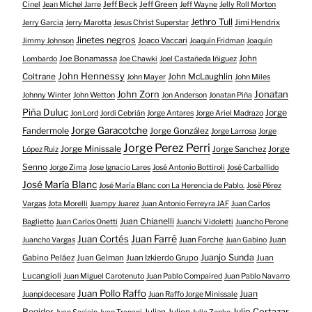
Jeff Beck
Jeff Green
Cinel
Jean Michel Jarre
Jeff Wayne
Jelly Roll Morton
Jethro Tull
Jimi Hendrix
Jerry Garcia
Jerry Marotta
Jesus Christ Superstar
Jinetes negros
Joaco Vaccari
Jimmy Johnson
Joaquín Fridman
Joaquín
Joe Bonamassa
John
Lombardo
Joe Chawki
Joel Castañeda Iñiguez
John Hennessy
Coltrane
John McLaughlin
John Mayer
John Miles
John Zorn
Jonatan
Johnny Winter
John Wetton
Jon Anderson
Jonatan Piña
Piña Duluc
Jorge
Jon Lord
Jordi Cebrián
Jorge Antares
Jorge Ariel Madrazo
Jorge Garacotche
Fandermole
Jorge González
Jorge Larrosa
Jorge
Jorge Perez Perri
Jorge Minissale
Jorge Sanchez
Jorge
López Ruiz
Senno
Jorge Zima
Jose Ignacio Lares
José Antonio Bottiroli
José Carballido
José María Blanc
José María Blanc con La Herencia de Pablo.
José Pérez
Vargas
Jota Morelli
Juampy Juarez
Juan Antonio Ferreyra JAF
Juan Carlos
Juan Chianelli
Baglietto
Juan Carlos Onetti
Juanchi Vidoletti
Juancho Perone
Juan Farré
Juan Cortés
Juan Forche
Juan
Juancho Vargas
Juan Gabino
Juanjo Sunda
Gabino Peláez
Juan Gelman
Juan Izkierdo Grupo
Juan
Lucangioli
Juan Miguel Carotenuto
Juan Pablo Compaired
Juan Pablo Navarro
Juan Pollo Raffo
Juan
Juanpidecesare
Juan Raffo Jorge Minissale
Regidor
Julio Cortazar
Julian Julien