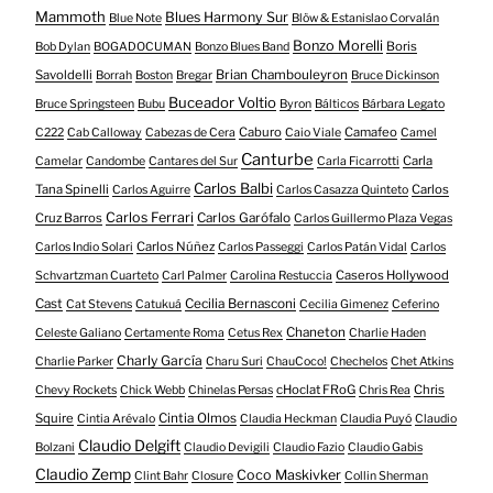
Mammoth
Blues Harmony Sur
Blue Note
Blöw & Estanislao Corvalán
Bonzo Morelli
Boris
Bob Dylan
BOGADOCUMAN
Bonzo Blues Band
Savoldelli
Brian Chambouleyron
Borrah
Boston
Bregar
Bruce Dickinson
Buceador Voltio
Bruce Springsteen
Bubu
Byron
Bálticos
Bárbara Legato
Caburo
Camafeo
C222
Cab Calloway
Cabezas de Cera
Caio Viale
Camel
Canturbe
Carla
Camelar
Candombe
Cantares del Sur
Carla Ficarrotti
Carlos Balbi
Tana Spinelli
Carlos
Carlos Aguirre
Carlos Casazza Quinteto
Carlos Ferrari
Cruz Barros
Carlos Garófalo
Carlos Guillermo Plaza Vegas
Carlos Núñez
Carlos Indio Solari
Carlos Passeggi
Carlos Patán Vidal
Carlos
Caseros Hollywood
Schvartzman Cuarteto
Carl Palmer
Carolina Restuccia
Cast
Cecilia Bernasconi
Cat Stevens
Catukuá
Cecilia Gimenez
Ceferino
Chaneton
Celeste Galiano
Certamente Roma
Cetus Rex
Charlie Haden
Charly García
Charlie Parker
Charu Suri
ChauCoco!
Chechelos
Chet Atkins
cHoclat FRoG
Chris
Chevy Rockets
Chick Webb
Chinelas Persas
Chris Rea
Squire
Cintia Olmos
Cintia Arévalo
Claudia Heckman
Claudia Puyó
Claudio
Claudio Delgift
Bolzani
Claudio Devigili
Claudio Fazio
Claudio Gabis
Claudio Zemp
Coco Maskivker
Clint Bahr
Closure
Collin Sherman