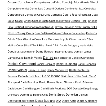
Comokena
Compañeros del Vino
Colosos
Complejo Educativo de Alberdi
Computerchemist
Comunidad
Concetti-Oddone
Continental Jazz
Contraluz
Contramarea
Corsi e Ricorsi
Contusión
Coqui Ortiz
Corriente
cortazar
Cosa
Brava
Cospel
Cribas
Cristian Basto
Cristiano Roversii
Cristian Tiselli
Cristina
Crosby Stills
Piña
Cristián Larrondo
Cronómetrobudú
Crosby Stills and Nash
Nash & Young
Cuervos
Crucis
Cruz De Hierro
Cráneo Tatuado
Cucarachas
César Inca Mendoza Loyola
Célula
César Giachino
César Limonta
César
Molina
César Silva
D'Funk Pérez Band
D.F.A.
Daddy Antogna y los de Helio
Daedalus
Dafne Usorach
Daevid Allen
Dagmar Krause
Damian Lemes
Danae
Damián Vernis
Damián Calle
Daniel Benitez
Daniele Giovannon
Daniele Giovannoni
Daniel Ruggiero
Daniel Gonzalez
Daniel Schneck
Daniel Volpini
Dante
Danny De Lema
Danny Markovitch
Dante The
Darío Íscaro
Darío Acosta Teich
Darío Íscaro Trío
Samurai
David "Fuze"
David Bowie
David Gilmour
Fiuczynski
David Blamires
David Grisman
David Lebón
David Longdon
David Sadir Rodriguez
DDT
Decuajo
Deep Energy
Denis Surov
Denorian
Orchestra
Deformica
Delfina Cheb
De Rien
Dewa Budjana
Destructor de Formas
DFA
Diego Actis
Diego Alejandro