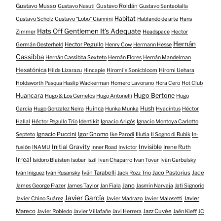
Gustavo Musso
Gustavo Roldán
Gustavo Nasuti
Gustavo Santaolalla
Habitat
Gustavo Scholz
Gustavo “Lobo” Giannini
Hablando de arte
Hans
Hats Off Gentlemen It's Adequate
Zimmer
Headspace
Hector
Hernán
Hector Pegullo
Germán Oesterheld
Henry Cow
Hermann Hesse
Cassibba
Hernán Cassibba Sexteto
Hernán Flores
Hernán Mandelman
Hexatónica
Hilda Lizarazu
Hincapie
Hiromi's Sonicbloom
Hiromi Uehara
Holdsworth Pasqua Haslip Wackerman
Homero Lavorano
Hora Cero
Hot Club
Huancara
Hugo Bertone
Hugo & Los Gemelos
Hugo Antonelli
Hugo
Huinca
Hush
García
Hugo Gonzalez Neira
Hunka Munka
Hyacintus
Héctor
Hallal
Héctor Pegullo Trío
Identikit
Ignacio Arigós
Ignacio Montoya Carlotto
Ignacio Puccini
Igor Gnomo
Septeto
Ike Parodi
Illutia
Il Sogno di Rubik
In-
Initial Gravity
Invisible
Irene Ruth
fusión
INAMU
Inner Road
Invictor
Irreal
Isidoro Blaisten
Isobar
Iszil
Ivan Chaparro
Ivan Tovar
Iván Garbulsky
Iván Tarabelli
Jaco Pastorius
Jade
Iván Iñiguez
Iván Rusansky
Jack Rozz Trío
Jano
James George Frazer
James Taylor
Jan Fiala
Jasmín Narvaja
Jati Signorio
Javier García
Javier
Javier Chino Suárez
Javier Madrazo
Javier Malosetti
Mareco
Jazz Cuvée
Javier Robledo
Javier Villafañe
Javi Herrera
Jaén Kieff
JC