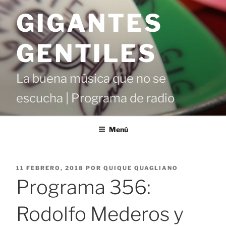
Saltar
GIGANTES
al
contenido
GENTILES
La buena música que no se
escucha | Programa de radio
Menú
PUBLICADO
11 FEBRERO, 2018
POR
QUIQUE QUAGLIANO
EL
Programa 356:
Rodolfo Mederos y