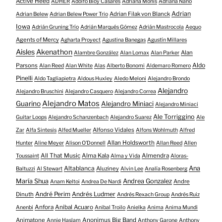
Active Heed
ADHER
Adolfo Bioy Casares
Adriana Monis
Adriana Nano
Adrian
Adrian Filak von Blanck
Adrian Belew
Adrian Belew Power Trio
Iowa
Adrián Gruning Trío
Adrián Marqués Gómez
Adrián Mastrocola
Aequo
Agents of Mercy
Agharta Proyect
Agustina Banegas
Agustín Millares
Aisles
Akenathon
Alan
Alambre González
Alan Lomax
Alan Parker
Aldo
Parsons
Alan Reed
Alan White
Alas
Alberto Bonomi
Aldemaro Romero
Pinelli
Aldo Tagliapietra
Aldous Huxley
Aledo Meloni
Alejandro Brondo
Alejandro
Alejandro Bruschini
Alejandro Casquero
Alejandro Correa
Alejandro Matos
Guarino
Alejandro Miniaci
Alejandro Miniaci
Ale Torriggino
Guitar Loops
Alejandro Schanzenbach
Alejandro Suarez
Ale
Alfonso Vidales
Zar
Alfa Sintesis
Alfed Mueller
Alfons Wohlmuth
Alfred
Allan Holdsworth
Hunter
Aline Meyer
Alison O​’​Donnell
Allan Reed
Allen
All That Music
Alma Kala
Almendra
Toussaint
Alma y Vida
Aloras-
Altablanca
Ana
Aluziney
Baltuzzi
Al Stewart
Alvin Lee
Analía Rosenberg
María Shua
Andrea Gonzalez
Andre
Anam Keltoi
Andrea De Nardi
André Perim
Andrés Ludmer
Dinuth
Andrés Rexach Group
Andrés Ruiz
Anfora
Anibal Acuaro
Anenbi
Anibal Troilo
Anielka
Anima
Anima Mundi
Animatone
Anonimus Big Band
Annie Haslam
Anthony Garone
Anthony