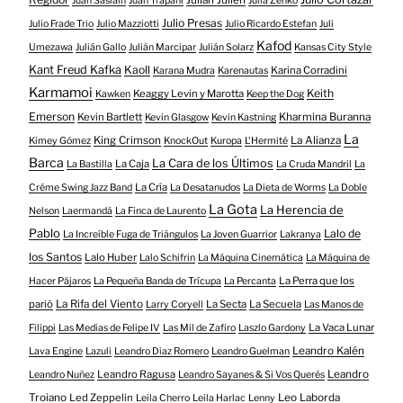
Juan Sasiain
Juan Trapani
Julia Zenko
Julio Presas
Julio Frade Trio
Julio Mazziotti
Julio Ricardo Estefan
Juli
Kafod
Umezawa
Julián Gallo
Julián Marcipar
Julián Solarz
Kansas City Style
Kant Freud Kafka
Kaoll
Karina Corradini
Karana Mudra
Karenautas
Karmamoi
Keith
Keaggy Levin y Marotta
Kawken
Keep the Dog
Emerson
Kevin Bartlett
Kharmina Buranna
Kevin Glasgow
Kevin Kastning
La
King Crimson
La Alianza
Kimey Gómez
KnockOut
Kuropa
L'Hermité
Barca
La Cara de los Últimos
La Caja
La Bastilla
La Cruda Mandril
La
La Cría
Créme Swing Jazz Band
La Desatanudos
La Dieta de Worms
La Doble
La Gota
La Herencia de
Nelson
Laermandá
La Finca de Laurento
Pablo
Lalo de
La Increíble Fuga de Triángulos
La Joven Guarrior
Lakranya
los Santos
Lalo Huber
Lalo Schifrin
La Máquina Cinemática
La Máquina de
La Perra que los
Hacer Pájaros
La Pequeña Banda de Trícupa
La Percanta
parió
La Rifa del Viento
La Secta
La Secuela
Larry Coryell
Las Manos de
La Vaca Lunar
Filippi
Las Medias de Felipe IV
Las Mil de Zafiro
Laszlo Gardony
Leandro Kalén
Lava Engine
Lazuli
Leandro Diaz Romero
Leandro Guelman
Leandro Ragusa
Leandro
Leandro Nuñez
Leandro Sayanes & Si Vos Querés
Troiano
Led Zeppelin
Leo Laborda
Leila Cherro
Leila Harlac
Lenny