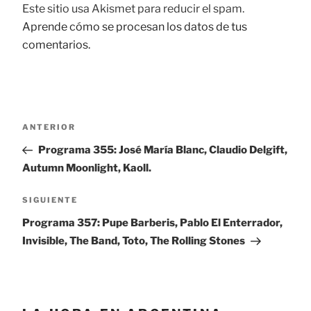
Este sitio usa Akismet para reducir el spam.
Aprende cómo se procesan los datos de tus
comentarios.
Navegación
ANTERIOR
Entrada
de
anterior:
Programa 355: José María Blanc, Claudio Delgift,
entradas
Autumn Moonlight, Kaoll.
SIGUIENTE
Siguiente
entrada
Programa 357: Pupe Barberis, Pablo El Enterrador,
Invisible, The Band, Toto, The Rolling Stones