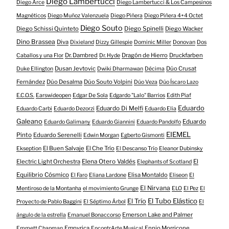
Diego Lambertucci
Diego Arce
Diego Lambertucci & Los Campesinos
Magnéticos
Diego Muñoz Valenzuela
Diego Piñera
Diego Piñera 4+4 Octet
Diego Souto
Diego Schissi Quinteto
Diego Spinelli
Diego Wacker
Dino Brassea
Diva
Dixieland
Dizzy Gillespie
Dominic Miller
Donovan
Dos
Dr. Dambred
Dragón de Hierro
Druckfarben
Caballos y una Flor
Dr. Hyde
Dusan Jevtovic
Dúo Crusat
Duke Ellington
Dwiki Dharmawan
Décima
Fernández
Dúo Desalma
Dúo Souto Volpini
Dúo Veza
Dúo Íscaro Lazo
E.C.O.S.
Earswideopen
Edgar De Sola
Edgardo "Lalo" Barrios
Edith Piaf
Eduardo
Eduardo Di Melfi
Eduardo Carbi
Eduardo Dezorzi
Eduardo Elia
Galeano
Eduardo
Eduardo Galimany
Eduardo Giannini
Eduardo Pandolfo
EIEMEL
Pinto
Eduardo Serenelli
Edwin Morgan
Egberto Gismonti
El Buen Salvaje
El Che Trío
Ekseption
El Descanso Trío
Eleanor Dubinsky
Electric Light Orchestra
Elena Otero Valdés
El
Elephants of Scotland
Equilibrio Cósmico
Elisa Montaldo
El Faro
Eliana Lardone
Eliseon
El
El Nirvana
Mentiroso de la Montanha
el movimiento Grunge
ELO
El Pez
El
El Tubo Elástico
El Trío
Proyecto de Pablo Baggini
El Séptimo Árbol
El
Emerson Lake and Palmer
ángulo de la estrella
Emanuel Bonaccorso
Empyrica
Ennio Morricone
Emmett Chapman
EncontrArte Musical