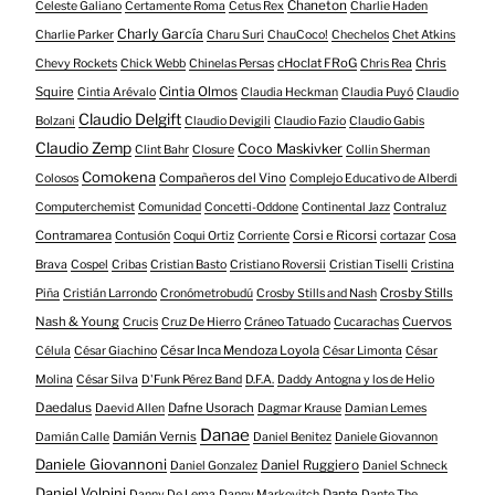
Chaneton
Celeste Galiano
Certamente Roma
Cetus Rex
Charlie Haden
Charly García
Charlie Parker
Charu Suri
ChauCoco!
Chechelos
Chet Atkins
cHoclat FRoG
Chris
Chevy Rockets
Chick Webb
Chinelas Persas
Chris Rea
Squire
Cintia Olmos
Cintia Arévalo
Claudia Heckman
Claudia Puyó
Claudio
Claudio Delgift
Bolzani
Claudio Devigili
Claudio Fazio
Claudio Gabis
Claudio Zemp
Coco Maskivker
Clint Bahr
Closure
Collin Sherman
Comokena
Compañeros del Vino
Colosos
Complejo Educativo de Alberdi
Computerchemist
Comunidad
Concetti-Oddone
Continental Jazz
Contraluz
Contramarea
Corsi e Ricorsi
Contusión
Coqui Ortiz
Corriente
cortazar
Cosa
Brava
Cospel
Cribas
Cristian Basto
Cristiano Roversii
Cristian Tiselli
Cristina
Crosby Stills
Piña
Cristián Larrondo
Cronómetrobudú
Crosby Stills and Nash
Nash & Young
Cuervos
Crucis
Cruz De Hierro
Cráneo Tatuado
Cucarachas
César Inca Mendoza Loyola
Célula
César Giachino
César Limonta
César
Molina
César Silva
D'Funk Pérez Band
D.F.A.
Daddy Antogna y los de Helio
Daedalus
Dafne Usorach
Daevid Allen
Dagmar Krause
Damian Lemes
Danae
Damián Vernis
Damián Calle
Daniel Benitez
Daniele Giovannon
Daniele Giovannoni
Daniel Ruggiero
Daniel Gonzalez
Daniel Schneck
Daniel Volpini
Dante
Danny De Lema
Danny Markovitch
Dante The