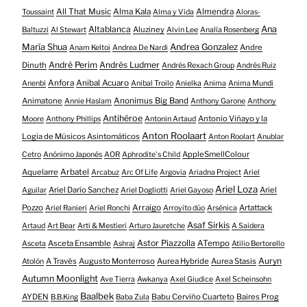
All That Music
Alma Kala
Almendra
Toussaint
Alma y Vida
Aloras-
Altablanca
Ana
Aluziney
Baltuzzi
Al Stewart
Alvin Lee
Analía Rosenberg
María Shua
Andrea Gonzalez
Andre
Anam Keltoi
Andrea De Nardi
André Perim
Andrés Ludmer
Dinuth
Andrés Rexach Group
Andrés Ruiz
Anfora
Anibal Acuaro
Anenbi
Anibal Troilo
Anielka
Anima
Anima Mundi
Animatone
Anonimus Big Band
Annie Haslam
Anthony Garone
Anthony
Antihéroe
Antonio Viñayo y la
Moore
Anthony Phillips
Antonin Artaud
Anton Roolaart
Logia de Músicos Asintomáticos
Anton Roolart
Anublar
AppleSmellColour
Cetro
Anónimo Japonés
AOR
Aphrodite's Child
Aquelarre
Arbatel
Arcabuz
Arc Of Life
Argovia
Ariadna Project
Ariel
Ariel Loza
Ariel Darío Sanchez
Ariel
Aguilar
Ariel Dogliotti
Ariel Gayoso
Pozzo
Arraigo
Artattack
Ariel Ranieri
Ariel Ronchi
Arroyito dúo
Arsénica
Asaf Sirkis
Artaud
Art Bear
Arti & Mestieri
Arturo Jauretche
A Saidera
Astor Piazzolla
Asceta Ensamble
ATempo
Asceta
Ashraj
Atilio Bertorello
Auryn
A Través
Augusto Monterroso
Aurea Hybride
Aurea Stasis
Atolón
Autumn Moonlight
Ave Tierra
Awkanya
Axel Giudice
Axel Scheinsohn
Baalbek
AYDEN
Babu Cerviño Cuarteto
Baires Prog
B.B.King
Baba Zula