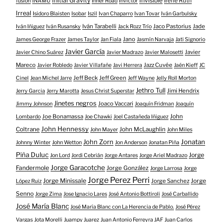
Initial Gravity
Invisible
Irene Ruth
fusión
INAMU
Inner Road
Invictor
Irreal
Isidoro Blaisten
Isobar
Iszil
Ivan Chaparro
Ivan Tovar
Iván Garbulsky
Iván Tarabelli
Jaco Pastorius
Jade
Iván Iñiguez
Iván Rusansky
Jack Rozz Trío
Jano
James George Frazer
James Taylor
Jan Fiala
Jasmín Narvaja
Jati Signorio
Javier García
Javier
Javier Chino Suárez
Javier Madrazo
Javier Malosetti
Mareco
Jazz Cuvée
Javier Robledo
Javier Villafañe
Javi Herrera
Jaén Kieff
JC
Jeff Beck
Jeff Green
Cinel
Jean Michel Jarre
Jeff Wayne
Jelly Roll Morton
Jethro Tull
Jimi Hendrix
Jerry Garcia
Jerry Marotta
Jesus Christ Superstar
Jinetes negros
Joaco Vaccari
Jimmy Johnson
Joaquín Fridman
Joaquín
Joe Bonamassa
John
Lombardo
Joe Chawki
Joel Castañeda Iñiguez
John Hennessy
Coltrane
John McLaughlin
John Mayer
John Miles
John Zorn
Jonatan
Johnny Winter
John Wetton
Jon Anderson
Jonatan Piña
Piña Duluc
Jorge
Jon Lord
Jordi Cebrián
Jorge Antares
Jorge Ariel Madrazo
Jorge Garacotche
Fandermole
Jorge González
Jorge Larrosa
Jorge
Jorge Perez Perri
Jorge Minissale
Jorge Sanchez
Jorge
López Ruiz
Senno
Jorge Zima
Jose Ignacio Lares
José Antonio Bottiroli
José Carballido
José María Blanc
José María Blanc con La Herencia de Pablo.
José Pérez
Vargas
Jota Morelli
Juampy Juarez
Juan Antonio Ferreyra JAF
Juan Carlos