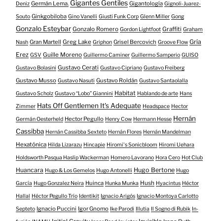
Gigantes Gentiles
Germán Lema.
Gigantología
Deniz
Gignoli-Juarez-
Ginkgobiloba
Souto
Gino Vanelli
Giusti Funk Corp
Glenn Miller
Gong
Gonzalo Esteybar
Gonzalo Romero
Graffiti
Gordon Lightfoot
Graham
Gría
Gran Martell
Greg Lake
Grisel Bercovich
Nash
Griphon
Groove Flow
Erez
Guille Moreno
GSV
Guillermo Caminer
Guillermo Samperio
GUISO
Gustavo Cerati
Gustavo Bolasini
Gustavo Cipriano
Gustavo Freiberg
Gustavo Musso
Gustavo Roldán
Gustavo Nasuti
Gustavo Santaolalla
Habitat
Gustavo Scholz
Gustavo “Lobo” Giannini
Hablando de arte
Hans
Hats Off Gentlemen It's Adequate
Zimmer
Headspace
Hector
Hernán
Hector Pegullo
Germán Oesterheld
Henry Cow
Hermann Hesse
Cassibba
Hernán Cassibba Sexteto
Hernán Flores
Hernán Mandelman
Hexatónica
Hilda Lizarazu
Hincapie
Hiromi's Sonicbloom
Hiromi Uehara
Holdsworth Pasqua Haslip Wackerman
Homero Lavorano
Hora Cero
Hot Club
Huancara
Hugo Bertone
Hugo & Los Gemelos
Hugo Antonelli
Hugo
Huinca
Hush
García
Hugo Gonzalez Neira
Hunka Munka
Hyacintus
Héctor
Hallal
Héctor Pegullo Trío
Identikit
Ignacio Arigós
Ignacio Montoya Carlotto
Ignacio Puccini
Igor Gnomo
Septeto
Ike Parodi
Illutia
Il Sogno di Rubik
In-