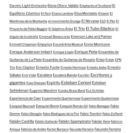
Electric Light Orchestra
Elena Otero Valdés
El
Elephants of Scotland
Equilibrio Cósmico
Elisa Montaldo
El Faro
Eliana Lardone
Eliseon
El
El Nirvana
Mentiroso de la Montanha
el movimiento Grunge
ELO
El Pez
El
El Tubo Elástico
El Trío
Proyecto de Pablo Baggini
El Séptimo Árbol
El
Emerson Lake and Palmer
ángulo de la estrella
Emanuel Bonaccorso
Empyrica
Ennio Morricone
Emmett Chapman
EncontrArte Musical
Enrique Anderson Imbert
Enrique Peña
Ensamble de
Enrique Llopis
Enso
Guitarras de La Plata
Ensamble de Guitarras de Rosario
Entek
EPN
Eric Clapton
Ernesto Fucile
Ernesto
Trío
Ernesto Hermoza
Ernesto Jodos
Escritores y
Escalera
Sábato
Escalera Banda
Erni Vidal
Escribir:
gigantes
Esteban Cerioni
Espíritu
Esteban
Esos Sherpas
Sehinkman
Eugenio Mandrini
Eureka Brass Band
Eva Schilder
Experiencia de Caer
Experimento Quartermass
Experimento Quatermass
Ezequiel Borra
Fabio
Ezequiel Beyrouti
Ezequiel Román Gil
Fabio Banegas
Gremo
Fabio Trentini
Fabio Obregón
Fabio Rodriguez de la Flor
Fabio Zuffanti
Fabián Castilla
Fabián Spampinato
Fabián Vera
Fabián Gallardo
Fabricio
Facundo Ferreira
Amaya
Fabrizio de Andre
Factor Burzaco
Facundo Ferreira