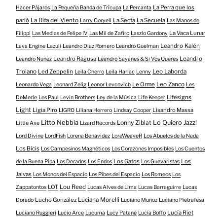
La Perra que los
Hacer Pájaros
La Pequeña Banda de Trícupa
La Percanta
parió
La Rifa del Viento
La Secta
La Secuela
Larry Coryell
Las Manos de
La Vaca Lunar
Filippi
Las Medias de Felipe IV
Las Mil de Zafiro
Laszlo Gardony
Leandro Kalén
Lava Engine
Lazuli
Leandro Diaz Romero
Leandro Guelman
Leandro Ragusa
Leandro
Leandro Nuñez
Leandro Sayanes & Si Vos Querés
Troiano
Led Zeppelin
Leo Laborda
Leila Cherro
Leila Harlac
Lenny
Le Orme
Leo Zanco
Leonardo Vega
Leonard Zelig
Leonor Levcovich
Les
Lifesigns
DeMerle
Les Paul
Levin Brothers
Ley de la Música
Life Keeper
Light
Ligia Piro
Lisandro Massa
LIGRO
Liliana Herrero
Lindsay Cooper
Litto Nebbia
Lonny Ziblat
Lo Quiero Jazz!
Little Axe
Lizard Records
Lord Divine
LordFish
Lorena Benavidez
LoreWeaveR
Los Abuelos de la Nada
Los Bicis
Los Campesinos Magnéticos
Los Corazones Imposibles
Los Cuentos
Los Gatos
Los
de la Buena Pipa
Los Dorados
Los Endos
Los Guevaristas
Jaivas
Los Monos del Espacio
Los Pibes del Espacio
Los Romeos
Los
LOT
Lou Reed
Zappatontos
Lucas Alves de Lima
Lucas Barraguirre
Lucas
Lucho González
Luciana Morelli
Dorado
Luciano Muñoz
Luciano Pietrafesa
Lucía Riet
Luciano Ruggieri
Lucio Arce
Lucuma
Lucy Patané
Lucía Boffo