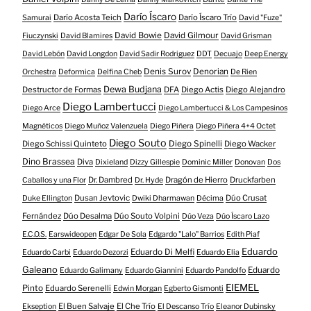
Darío Íscaro
Darío Acosta Teich
Darío Íscaro Trío
Samurai
David "Fuze"
David Bowie
David Gilmour
Fiuczynski
David Blamires
David Grisman
David Lebón
David Longdon
David Sadir Rodriguez
DDT
Decuajo
Deep Energy
Denis Surov
Denorian
Orchestra
Deformica
Delfina Cheb
De Rien
Dewa Budjana
Destructor de Formas
DFA
Diego Actis
Diego Alejandro
Diego Lambertucci
Diego Arce
Diego Lambertucci & Los Campesinos
Magnéticos
Diego Muñoz Valenzuela
Diego Piñera
Diego Piñera 4+4 Octet
Diego Souto
Diego Schissi Quinteto
Diego Spinelli
Diego Wacker
Dino Brassea
Diva
Dixieland
Dizzy Gillespie
Dominic Miller
Donovan
Dos
Dr. Dambred
Dragón de Hierro
Druckfarben
Caballos y una Flor
Dr. Hyde
Dusan Jevtovic
Dúo Crusat
Duke Ellington
Dwiki Dharmawan
Décima
Fernández
Dúo Desalma
Dúo Souto Volpini
Dúo Veza
Dúo Íscaro Lazo
E.C.O.S.
Earswideopen
Edgar De Sola
Edgardo "Lalo" Barrios
Edith Piaf
Eduardo
Eduardo Di Melfi
Eduardo Carbi
Eduardo Dezorzi
Eduardo Elia
Galeano
Eduardo
Eduardo Galimany
Eduardo Giannini
Eduardo Pandolfo
EIEMEL
Pinto
Eduardo Serenelli
Edwin Morgan
Egberto Gismonti
El Buen Salvaje
El Che Trío
Ekseption
El Descanso Trío
Eleanor Dubinsky