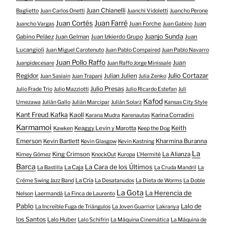
Juan Chianelli
Baglietto
Juan Carlos Onetti
Juanchi Vidoletti
Juancho Perone
Juan Farré
Juan Cortés
Juan Forche
Juan
Juancho Vargas
Juan Gabino
Juanjo Sunda
Gabino Peláez
Juan Gelman
Juan Izkierdo Grupo
Juan
Lucangioli
Juan Miguel Carotenuto
Juan Pablo Compaired
Juan Pablo Navarro
Juan Pollo Raffo
Juan
Juanpidecesare
Juan Raffo Jorge Minissale
Regidor
Julio Cortazar
Julian Julien
Juan Sasiain
Juan Trapani
Julia Zenko
Julio Presas
Julio Frade Trio
Julio Mazziotti
Julio Ricardo Estefan
Juli
Kafod
Umezawa
Julián Gallo
Julián Marcipar
Julián Solarz
Kansas City Style
Kant Freud Kafka
Kaoll
Karina Corradini
Karana Mudra
Karenautas
Karmamoi
Keith
Keaggy Levin y Marotta
Kawken
Keep the Dog
Emerson
Kevin Bartlett
Kharmina Buranna
Kevin Glasgow
Kevin Kastning
La
King Crimson
La Alianza
Kimey Gómez
KnockOut
Kuropa
L'Hermité
Barca
La Cara de los Últimos
La Caja
La Bastilla
La Cruda Mandril
La
La Cría
Créme Swing Jazz Band
La Desatanudos
La Dieta de Worms
La Doble
La Gota
La Herencia de
Nelson
Laermandá
La Finca de Laurento
Pablo
Lalo de
La Increíble Fuga de Triángulos
La Joven Guarrior
Lakranya
los Santos
Lalo Huber
Lalo Schifrin
La Máquina Cinemática
La Máquina de