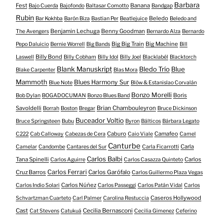
Barbara
Fest
Banana
Bajo Cuerda
Bajofondo
Baltasar Comotto
Bandgap
Rubin
Beledo
Bar Kokhba
Barón Biza
Bastian Per
Beatlejuice
Beledo and
Benjamin Lechuga
Benny Goodman
The Avengers
Bernardo Alza
Bernardo
Big Big Train
Big Machine
Pepo Daluicio
Bernie Worrell
Big Bands
Bill
Billy Bond
Laswell
Billy Cobham
Billy Idol
Billy Joel
Blacklabél
Blacktorch
Blank Manuskript
Bledo Trío
Blue
Blake Carpenter
Blas Mora
Mammoth
Blues Harmony Sur
Blue Note
Blöw & Estanislao Corvalán
Bonzo Morelli
Boris
Bob Dylan
BOGADOCUMAN
Bonzo Blues Band
Savoldelli
Brian Chambouleyron
Borrah
Boston
Bregar
Bruce Dickinson
Buceador Voltio
Bruce Springsteen
Bubu
Byron
Bálticos
Bárbara Legato
Caburo
Camafeo
C222
Cab Calloway
Cabezas de Cera
Caio Viale
Camel
Canturbe
Carla
Camelar
Candombe
Cantares del Sur
Carla Ficarrotti
Carlos Balbi
Tana Spinelli
Carlos
Carlos Aguirre
Carlos Casazza Quinteto
Carlos Ferrari
Cruz Barros
Carlos Garófalo
Carlos Guillermo Plaza Vegas
Carlos Núñez
Carlos Indio Solari
Carlos Passeggi
Carlos Patán Vidal
Carlos
Caseros Hollywood
Schvartzman Cuarteto
Carl Palmer
Carolina Restuccia
Cast
Cecilia Bernasconi
Cat Stevens
Catukuá
Cecilia Gimenez
Ceferino