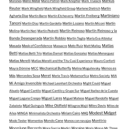
Markus
Mario Mátar
Morones
Mario Patrón
Mark Knopfler
Mark Trueack
Reuter
Martin
Mark Wingfield
Mark Wingfield Group
Marlene Dietrich
Martiniano
Agharta Diaz
Martin Freiberg
Martin Barre
Martin Etcheverry
Tanoni
Martín Lozano
Martín
Martín Diaz
Martín Gardella
Martín Miconi
Martín Reinoso
Martín Reinoso y la
Molina
Martín Neri
Martín Pedretti
Banda Desesperada
Martín Robbio
Martín Teglia
María Eva Albistur
Matías
Masada
Mask of Confidence
Mato Ruiz
Massacre
Matt Malley
Betti
Matías Betti Trío
Matías Damat
Matías Gonzalez
Matías Menarguez
Matías Merelli
Matías Merelli and the Titu Cusi Experience
Mauro Conforti
Mechanical Butterfly
Menos es
Mayra Dómine
MCC
Melina Moguilevsky
Meret
Más
Mercedes Sosa
Merle Travis
Metamorfica
Metro Society
MIA
Mi Amigo Invencible
Michael Leonhart Orchestra
Might Could
Miguel
Abuelo
Miguel Cantilo
Miguel Cantilo y Grupo Sur
Miguel Ibañez de la Cuesta
Miguel Lares
Miguel Laguna Crespo
Miguel Mateos
Miguel Randolfe
Miguel
Mike Oldfield
Mijal Guinguis
Miles Davis
Zabaleta
Milagros Majó
Miles de
Modest Midget
Miriam Cairo
Años
MINGA
Minimalista Orchestra
MKQ
Mondo Cane
Monttrio
Modo Tester
Momentos
Monos con navajas
MoonJune Records
Moraine
Mora Garcia Medici
Moris
Morus
Mr. Three