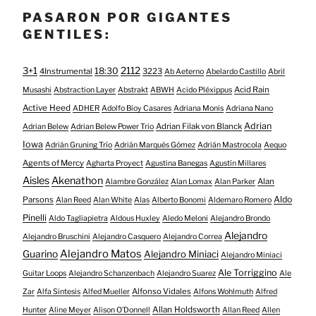
PASARON POR GIGANTES
GENTILES:
3+1
2112
18:30
4Instrumental
3223
Ab Aeterno
Abelardo Castillo
Abril
Acid Rain
Musashi
Abstraction Layer
Abstrakt
ABWH
Acido Pléxippus
Active Heed
ADHER
Adolfo Bioy Casares
Adriana Monis
Adriana Nano
Adrian
Adrian Filak von Blanck
Adrian Belew
Adrian Belew Power Trio
Iowa
Adrián Gruning Trío
Adrián Marqués Gómez
Adrián Mastrocola
Aequo
Agents of Mercy
Agharta Proyect
Agustina Banegas
Agustín Millares
Aisles
Akenathon
Alan
Alambre González
Alan Lomax
Alan Parker
Aldo
Parsons
Alan Reed
Alan White
Alas
Alberto Bonomi
Aldemaro Romero
Pinelli
Aldo Tagliapietra
Aldous Huxley
Aledo Meloni
Alejandro Brondo
Alejandro
Alejandro Bruschini
Alejandro Casquero
Alejandro Correa
Alejandro Matos
Guarino
Alejandro Miniaci
Alejandro Miniaci
Ale Torriggino
Guitar Loops
Alejandro Schanzenbach
Alejandro Suarez
Ale
Alfonso Vidales
Zar
Alfa Sintesis
Alfed Mueller
Alfons Wohlmuth
Alfred
Allan Holdsworth
Hunter
Aline Meyer
Alison O​’​Donnell
Allan Reed
Allen