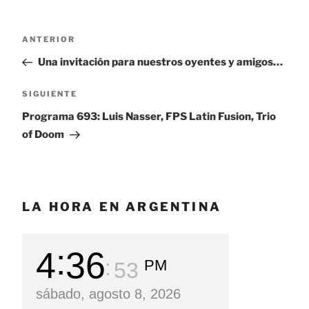
Navegación
ANTERIOR
Entrada
de
anterior:
Una invitación para nuestros oyentes y amigos…
entradas
SIGUIENTE
Siguiente
entrada
Programa 693: Luis Nasser, FPS Latin Fusion, Trio
of Doom
LA HORA EN ARGENTINA
4
36
PM
54
sábado, agosto 8, 2026