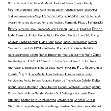
Grupo
Fadeout
Facundo Galli
Facundo Madrid
Falsos Conejos
Family
Farenheit
Farolitos
Fates Warning
Fats Waller
Federico Pierro
Felipe Abel
Fernando Esley
Fernando Guiomar
Surkan
Fernando de la Vega
Fernando
Fernando
Fernando Picado
Iwasaki
Fernando Manrique
Fernando Pacheco
Refay
Flor de
Ficción
Fion
Fernando Silva
Fernando Suarez
Fish
Fito Páez
Loto
Florencio Finkel
Flying
Florian Fricke
Flor Otero
Flor Sur Chelo Trío
Caravan
Flying Carpets
Flying Joes
Focus
Fobos
Fontanarrosa
Forever
Francisco Batista
Former Life
FPS Latin Fusion
Twelve
Fractale
Franco Bruschini
Frank Zappa
Francisco Pancho Bolatti
Frank Emilio Flynn
Fred Frith
Freddie Keppard
Fred Frith Guitar Quartet
Fred Frith Trio
French
Fruta Groove
Frith Kaiser & Thompson
Frido ter Beek
FROM Power Trío
Frágil
Fughu
Fuente
FundaMental
Funk Konfusion
Funk Kunfusion
Funky
Gabriel Delta
FunMachine
Funky Torinos
Furacero
Fusión Ud. Tiene Razón
Gabriel García Márquez
Gabriel
Gabriel Herrera
Gabriel Lombardo Quinteto
Gary
Rivano
Gabriel Ventura Gulí
Gardenia
Gabriel Sivak
Galápagos
Husband
Gentle
Gastón de la Cruz Quarteto
Genesis
Gato Barbieri
Giant
Geoff Leigh
George Benson
George Harrison
Georgina Hassan
Gerardo