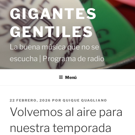
Saltar
GIGANTES
al
contenido
GENTILES
La buena música que no se
escucha | Programa de radio
Menú
PUBLICADO
22 FEBRERO, 2026
POR
QUIQUE QUAGLIANO
EL
Volvemos al aire para
nuestra temporada