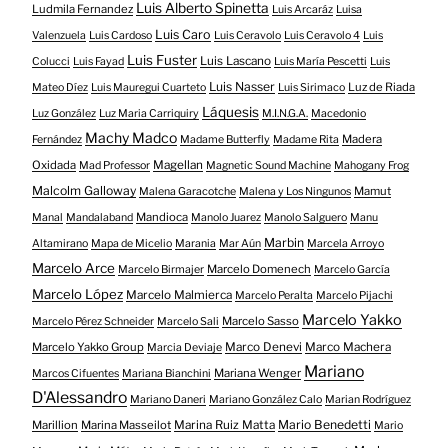
Luis Alberto Spinetta
Ludmila Fernandez
Luis Arcaráz
Luisa
Luis Caro
Valenzuela
Luis Cardoso
Luis Ceravolo
Luis Ceravolo 4
Luis
Luis Fuster
Luis Lascano
Colucci
Luis Fayad
Luis María Pescetti
Luis
Luis Nasser
Luz de Riada
Mateo Díez
Luis Mauregui Cuarteto
Luis Sirimaco
Láquesis
Luz González
Luz Maria Carriquiry
M.I.N.G.A.
Macedonio
Machy Madco
Madera
Fernández
Madame Butterfly
Madame Rita
Oxidada
Magellan
Mad Professor
Magnetic Sound Machine
Mahogany Frog
Malcolm Galloway
Mamut
Malena Garacotche
Malena y Los Ningunos
Mandioca
Manal
Mandalaband
Manolo Juarez
Manolo Salguero
Manu
Marbin
Altamirano
Mapa de Micelio
Marania
Mar Aún
Marcela Arroyo
Marcelo Arce
Marcelo Domenech
Marcelo Birmajer
Marcelo García
Marcelo López
Marcelo Malmierca
Marcelo Peralta
Marcelo Pijachi
Marcelo Yakko
Marcelo Sasso
Marcelo Pérez Schneider
Marcelo Sali
Marcelo Yakko Group
Marco Denevi
Marco Machera
Marcia Deviaje
Mariano
Mariana Wenger
Marcos Cifuentes
Mariana Bianchini
D'Alessandro
Mariano Daneri
Mariano González Calo
Marian Rodríguez
Mario Benedetti
Marillion
Marina Masseilot
Marina Ruiz Matta
Mario