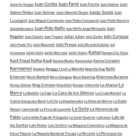
Juan Farré
Juan Cortés
Juan Forche
Juan
Juancho Vargas
Juan Gabino
Juanjo Sunda
Gabino Peláez
Juan Gelman
Juan Izkierdo Grupo
Juan
Lucangioli
Juan Miguel Carotenuto
Juan Pablo Compaired
Juan Pablo Navarro
Juan Pollo Raffo
Juan
Juanpidecesare
Juan Raffo Jorge Minissale
Regidor
Julio Cortazar
Julian Julien
Juan Sasiain
Juan Trapani
Julia Zenko
Julio Presas
Julio Frade Trio
Julio Mazziotti
Julio Ricardo Estefan
Juli
Kafod
Umezawa
Julián Gallo
Julián Marcipar
Julián Solarz
Kansas City Style
Kant Freud Kafka
Kaoll
Karina Corradini
Karana Mudra
Karenautas
Karmamoi
Keith
Keaggy Levin y Marotta
Kawken
Keep the Dog
Emerson
Kevin Bartlett
Kharmina Buranna
Kevin Glasgow
Kevin Kastning
La
King Crimson
La Alianza
Kimey Gómez
KnockOut
Kuropa
L'Hermité
Barca
La Cara de los Últimos
La Caja
La Bastilla
La Cruda Mandril
La
La Cría
Créme Swing Jazz Band
La Desatanudos
La Dieta de Worms
La Doble
La Gota
La Herencia de
Nelson
Laermandá
La Finca de Laurento
Pablo
Lalo de
La Increíble Fuga de Triángulos
La Joven Guarrior
Lakranya
los Santos
Lalo Huber
Lalo Schifrin
La Máquina Cinemática
La Máquina de
La Perra que los
Hacer Pájaros
La Pequeña Banda de Trícupa
La Percanta