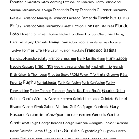
Farenheit
Farolitos
Fates Warning
Fats Waller
Federico Pierro
Felipe Abel
Fernando Esley
Fernando Guiomar
Surkan
Fernando de la Vega
Fernando
Fernando
Fernando Picado
Iwasaki
Fernando Manrique
Fernando Pacheco
Refay
Flor de
Ficción
Fion
Fernando Silva
Fernando Suarez
Fish
Fito Páez
Loto
Florencio Finkel
Flying
Florian Fricke
Flor Otero
Flor Sur Chelo Trío
Caravan
Flying Carpets
Flying Joes
Focus
Fobos
Fontanarrosa
Forever
Francisco Batista
Former Life
FPS Latin Fusion
Twelve
Fractale
Franco Bruschini
Frank Zappa
Francisco Pancho Bolatti
Frank Emilio Flynn
Fred Frith
Freddie Keppard
Fred Frith Guitar Quartet
Fred Frith Trio
French
Fruta Groove
Frith Kaiser & Thompson
Frido ter Beek
FROM Power Trío
Frágil
Fughu
Fuente
FundaMental
Funk Konfusion
Funk Kunfusion
Funky
Gabriel Delta
FunMachine
Funky Torinos
Furacero
Fusión Ud. Tiene Razón
Gabriel García Márquez
Gabriel
Gabriel Herrera
Gabriel Lombardo Quinteto
Gary
Rivano
Gabriel Ventura Gulí
Gardenia
Gabriel Sivak
Galápagos
Husband
Gentle
Gastón de la Cruz Quarteto
Genesis
Gato Barbieri
Giant
Geoff Leigh
George Benson
George Harrison
Georgina Hassan
Gerardo
Gigantes Gentiles
Germán Lema.
Gigantología
Deniz
Gignoli-Juarez-