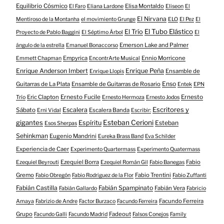
Equilibrio Cósmico
Elisa Montaldo
El Faro
Eliana Lardone
Eliseon
El
El Nirvana
Mentiroso de la Montanha
el movimiento Grunge
ELO
El Pez
El
El Tubo Elástico
El Trío
Proyecto de Pablo Baggini
El Séptimo Árbol
El
Emerson Lake and Palmer
ángulo de la estrella
Emanuel Bonaccorso
Empyrica
Ennio Morricone
Emmett Chapman
EncontrArte Musical
Enrique Anderson Imbert
Enrique Peña
Ensamble de
Enrique Llopis
Enso
Guitarras de La Plata
Ensamble de Guitarras de Rosario
Entek
EPN
Eric Clapton
Ernesto Fucile
Ernesto
Trío
Ernesto Hermoza
Ernesto Jodos
Escritores y
Escalera
Sábato
Escalera Banda
Erni Vidal
Escribir:
gigantes
Esteban Cerioni
Espíritu
Esteban
Esos Sherpas
Sehinkman
Eugenio Mandrini
Eureka Brass Band
Eva Schilder
Experiencia de Caer
Experimento Quartermass
Experimento Quatermass
Ezequiel Borra
Fabio
Ezequiel Beyrouti
Ezequiel Román Gil
Fabio Banegas
Gremo
Fabio Trentini
Fabio Obregón
Fabio Rodriguez de la Flor
Fabio Zuffanti
Fabián Castilla
Fabián Spampinato
Fabián Vera
Fabián Gallardo
Fabricio
Facundo Ferreira
Amaya
Fabrizio de Andre
Factor Burzaco
Facundo Ferreira
Grupo
Fadeout
Facundo Galli
Facundo Madrid
Falsos Conejos
Family