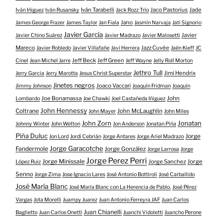
Iván Tarabelli
Jaco Pastorius
Jade
Iván Iñiguez
Iván Rusansky
Jack Rozz Trío
Jano
James George Frazer
James Taylor
Jan Fiala
Jasmín Narvaja
Jati Signorio
Javier García
Javier
Javier Chino Suárez
Javier Madrazo
Javier Malosetti
Mareco
Jazz Cuvée
Javier Robledo
Javier Villafañe
Javi Herrera
Jaén Kieff
JC
Jeff Beck
Jeff Green
Cinel
Jean Michel Jarre
Jeff Wayne
Jelly Roll Morton
Jethro Tull
Jimi Hendrix
Jerry Garcia
Jerry Marotta
Jesus Christ Superstar
Jinetes negros
Joaco Vaccari
Jimmy Johnson
Joaquín Fridman
Joaquín
Joe Bonamassa
John
Lombardo
Joe Chawki
Joel Castañeda Iñiguez
John Hennessy
Coltrane
John McLaughlin
John Mayer
John Miles
John Zorn
Jonatan
Johnny Winter
John Wetton
Jon Anderson
Jonatan Piña
Piña Duluc
Jorge
Jon Lord
Jordi Cebrián
Jorge Antares
Jorge Ariel Madrazo
Jorge Garacotche
Fandermole
Jorge González
Jorge Larrosa
Jorge
Jorge Perez Perri
Jorge Minissale
Jorge Sanchez
Jorge
López Ruiz
Senno
Jorge Zima
Jose Ignacio Lares
José Antonio Bottiroli
José Carballido
José María Blanc
José María Blanc con La Herencia de Pablo.
José Pérez
Vargas
Jota Morelli
Juampy Juarez
Juan Antonio Ferreyra JAF
Juan Carlos
Juan Chianelli
Baglietto
Juan Carlos Onetti
Juanchi Vidoletti
Juancho Perone