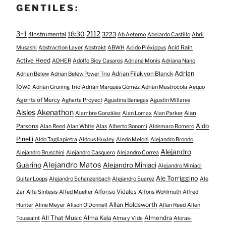
GENTILES:
3+1
2112
18:30
4Instrumental
3223
Ab Aeterno
Abelardo Castillo
Abril
Acid Rain
Musashi
Abstraction Layer
Abstrakt
ABWH
Acido Pléxippus
Active Heed
ADHER
Adolfo Bioy Casares
Adriana Monis
Adriana Nano
Adrian
Adrian Filak von Blanck
Adrian Belew
Adrian Belew Power Trio
Iowa
Adrián Gruning Trío
Adrián Marqués Gómez
Adrián Mastrocola
Aequo
Agents of Mercy
Agharta Proyect
Agustina Banegas
Agustín Millares
Aisles
Akenathon
Alan
Alambre González
Alan Lomax
Alan Parker
Aldo
Parsons
Alan Reed
Alan White
Alas
Alberto Bonomi
Aldemaro Romero
Pinelli
Aldo Tagliapietra
Aldous Huxley
Aledo Meloni
Alejandro Brondo
Alejandro
Alejandro Bruschini
Alejandro Casquero
Alejandro Correa
Alejandro Matos
Guarino
Alejandro Miniaci
Alejandro Miniaci
Ale Torriggino
Guitar Loops
Alejandro Schanzenbach
Alejandro Suarez
Ale
Alfonso Vidales
Zar
Alfa Sintesis
Alfed Mueller
Alfons Wohlmuth
Alfred
Allan Holdsworth
Hunter
Aline Meyer
Alison O​’​Donnell
Allan Reed
Allen
All That Music
Alma Kala
Almendra
Toussaint
Alma y Vida
Aloras-