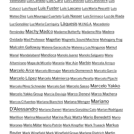
Luis Caro
Valenzuela
Luis Cardoso
Luis Ceravolo
Luis Ceravolo 4
Luis
Luis Fuster
Luis Lascano
Colucci
Luis Fayad
Luis María Pescetti
Luis
Luis Nasser
Luz de Riada
Mateo Díez
Luis Mauregui Cuarteto
Luis Sirimaco
Láquesis
Luz González
Luz Maria Carriquiry
M.I.N.G.A.
Macedonio
Machy Madco
Madera
Fernández
Madame Butterfly
Madame Rita
Oxidada
Magellan
Mad Professor
Magnetic Sound Machine
Mahogany Frog
Malcolm Galloway
Mamut
Malena Garacotche
Malena y Los Ningunos
Mandioca
Manal
Mandalaband
Manolo Juarez
Manolo Salguero
Manu
Marbin
Altamirano
Mapa de Micelio
Marania
Mar Aún
Marcela Arroyo
Marcelo Arce
Marcelo Domenech
Marcelo Birmajer
Marcelo García
Marcelo López
Marcelo Malmierca
Marcelo Peralta
Marcelo Pijachi
Marcelo Yakko
Marcelo Sasso
Marcelo Pérez Schneider
Marcelo Sali
Marcelo Yakko Group
Marco Denevi
Marco Machera
Marcia Deviaje
Mariano
Mariana Wenger
Marcos Cifuentes
Mariana Bianchini
D'Alessandro
Mariano Daneri
Mariano González Calo
Marian Rodríguez
Mario Benedetti
Marillion
Marina Masseilot
Marina Ruiz Matta
Mario
Markus
Mario Mátar
Morones
Mario Patrón
Mark Knopfler
Mark Trueack
Reuter
Martin
Mark Wingfield
Mark Wingfield Group
Marlene Dietrich