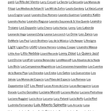
parió
La Rifa del Viento
La Secta
La Secuela
Larry Coryell
Las Manos de
La Vaca Lunar
Filippi
Las Medias de Felipe IV
Las Mil de Zafiro
Laszlo Gardony
Leandro Kalén
Lava Engine
Lazuli
Leandro Diaz Romero
Leandro Guelman
Leandro Ragusa
Leandro
Leandro Nuñez
Leandro Sayanes & Si Vos Querés
Troiano
Led Zeppelin
Leo Laborda
Leila Cherro
Leila Harlac
Lenny
Le Orme
Leo Zanco
Leonardo Vega
Leonard Zelig
Leonor Levcovich
Les
Lifesigns
DeMerle
Les Paul
Levin Brothers
Ley de la Música
Life Keeper
Light
Ligia Piro
Lisandro Massa
LIGRO
Liliana Herrero
Lindsay Cooper
Litto Nebbia
Lonny Ziblat
Lo Quiero Jazz!
Little Axe
Lizard Records
Lord Divine
LordFish
Lorena Benavidez
LoreWeaveR
Los Abuelos de la Nada
Los Bicis
Los Campesinos Magnéticos
Los Corazones Imposibles
Los Cuentos
Los Gatos
Los
de la Buena Pipa
Los Dorados
Los Endos
Los Guevaristas
Jaivas
Los Monos del Espacio
Los Pibes del Espacio
Los Romeos
Los
LOT
Lou Reed
Zappatontos
Lucas Alves de Lima
Lucas Barraguirre
Lucas
Lucho González
Luciana Morelli
Dorado
Luciano Muñoz
Luciano Pietrafesa
Lucía Riet
Luciano Ruggieri
Lucio Arce
Lucuma
Lucy Patané
Lucía Boffo
Luis Alberto Spinetta
Ludmila Fernandez
Luis Arcaráz
Luisa