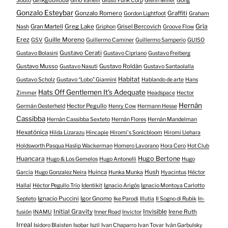
Ginkgobiloba
Souto
Gino Vanelli
Giusti Funk Corp
Glenn Miller
Gong
Gonzalo Esteybar
Gonzalo Romero
Graffiti
Gordon Lightfoot
Graham
Gría
Gran Martell
Greg Lake
Grisel Bercovich
Nash
Griphon
Groove Flow
Erez
Guille Moreno
GSV
Guillermo Caminer
Guillermo Samperio
GUISO
Gustavo Cerati
Gustavo Bolasini
Gustavo Cipriano
Gustavo Freiberg
Gustavo Musso
Gustavo Roldán
Gustavo Nasuti
Gustavo Santaolalla
Habitat
Gustavo Scholz
Gustavo “Lobo” Giannini
Hablando de arte
Hans
Hats Off Gentlemen It's Adequate
Zimmer
Headspace
Hector
Hernán
Hector Pegullo
Germán Oesterheld
Henry Cow
Hermann Hesse
Cassibba
Hernán Cassibba Sexteto
Hernán Flores
Hernán Mandelman
Hexatónica
Hilda Lizarazu
Hincapie
Hiromi's Sonicbloom
Hiromi Uehara
Holdsworth Pasqua Haslip Wackerman
Homero Lavorano
Hora Cero
Hot Club
Huancara
Hugo Bertone
Hugo & Los Gemelos
Hugo Antonelli
Hugo
Huinca
Hush
García
Hugo Gonzalez Neira
Hunka Munka
Hyacintus
Héctor
Hallal
Héctor Pegullo Trío
Identikit
Ignacio Arigós
Ignacio Montoya Carlotto
Ignacio Puccini
Igor Gnomo
Septeto
Ike Parodi
Illutia
Il Sogno di Rubik
In-
Initial Gravity
Invisible
Irene Ruth
fusión
INAMU
Inner Road
Invictor
Irreal
Isidoro Blaisten
Isobar
Iszil
Ivan Chaparro
Ivan Tovar
Iván Garbulsky