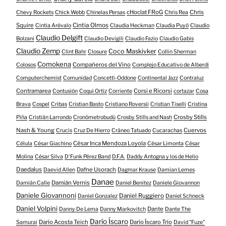
cHoclat FRoG
Chris
Chevy Rockets
Chick Webb
Chinelas Persas
Chris Rea
Squire
Cintia Olmos
Cintia Arévalo
Claudia Heckman
Claudia Puyó
Claudio
Claudio Delgift
Bolzani
Claudio Devigili
Claudio Fazio
Claudio Gabis
Claudio Zemp
Coco Maskivker
Clint Bahr
Closure
Collin Sherman
Comokena
Compañeros del Vino
Colosos
Complejo Educativo de Alberdi
Computerchemist
Comunidad
Concetti-Oddone
Continental Jazz
Contraluz
Contramarea
Corsi e Ricorsi
Contusión
Coqui Ortiz
Corriente
cortazar
Cosa
Brava
Cospel
Cribas
Cristian Basto
Cristiano Roversii
Cristian Tiselli
Cristina
Crosby Stills
Piña
Cristián Larrondo
Cronómetrobudú
Crosby Stills and Nash
Nash & Young
Cuervos
Crucis
Cruz De Hierro
Cráneo Tatuado
Cucarachas
César Inca Mendoza Loyola
Célula
César Giachino
César Limonta
César
Molina
César Silva
D'Funk Pérez Band
D.F.A.
Daddy Antogna y los de Helio
Daedalus
Dafne Usorach
Daevid Allen
Dagmar Krause
Damian Lemes
Danae
Damián Vernis
Damián Calle
Daniel Benitez
Daniele Giovannon
Daniele Giovannoni
Daniel Ruggiero
Daniel Gonzalez
Daniel Schneck
Daniel Volpini
Dante
Danny De Lema
Danny Markovitch
Dante The
Darío Íscaro
Darío Acosta Teich
Darío Íscaro Trío
Samurai
David "Fuze"