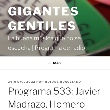
Saltar
GIGANTES
al
contenido
GENTILES
La buena música que no se
escucha | Programa de radio
Menú
PUBLICADO
24 MAYO, 2022
POR
QUIQUE QUAGLIANO
EL
Programa 533: Javier
Madrazo, Homero