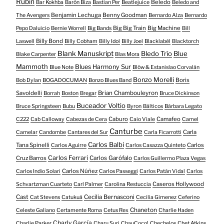
Rubin
Beledo
Bar Kokhba
Barón Biza
Bastian Per
Beatlejuice
Beledo and
Benjamin Lechuga
Benny Goodman
The Avengers
Bernardo Alza
Bernardo
Big Big Train
Big Machine
Pepo Daluicio
Bernie Worrell
Big Bands
Bill
Billy Bond
Laswell
Billy Cobham
Billy Idol
Billy Joel
Blacklabél
Blacktorch
Blank Manuskript
Bledo Trío
Blue
Blake Carpenter
Blas Mora
Mammoth
Blues Harmony Sur
Blue Note
Blöw & Estanislao Corvalán
Bonzo Morelli
Boris
Bob Dylan
BOGADOCUMAN
Bonzo Blues Band
Savoldelli
Brian Chambouleyron
Borrah
Boston
Bregar
Bruce Dickinson
Buceador Voltio
Bruce Springsteen
Bubu
Byron
Bálticos
Bárbara Legato
Caburo
Camafeo
C222
Cab Calloway
Cabezas de Cera
Caio Viale
Camel
Canturbe
Carla
Camelar
Candombe
Cantares del Sur
Carla Ficarrotti
Carlos Balbi
Tana Spinelli
Carlos
Carlos Aguirre
Carlos Casazza Quinteto
Carlos Ferrari
Cruz Barros
Carlos Garófalo
Carlos Guillermo Plaza Vegas
Carlos Núñez
Carlos Indio Solari
Carlos Passeggi
Carlos Patán Vidal
Carlos
Caseros Hollywood
Schvartzman Cuarteto
Carl Palmer
Carolina Restuccia
Cast
Cecilia Bernasconi
Cat Stevens
Catukuá
Cecilia Gimenez
Ceferino
Chaneton
Celeste Galiano
Certamente Roma
Cetus Rex
Charlie Haden
Charly García
Charlie Parker
Charu Suri
ChauCoco!
Chechelos
Chet Atkins