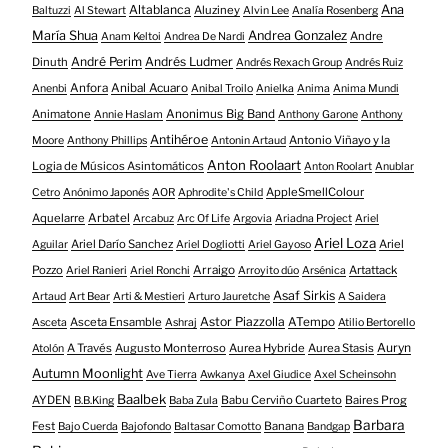
Altablanca
Ana
Aluziney
Baltuzzi
Al Stewart
Alvin Lee
Analía Rosenberg
María Shua
Andrea Gonzalez
Andre
Anam Keltoi
Andrea De Nardi
André Perim
Andrés Ludmer
Dinuth
Andrés Rexach Group
Andrés Ruiz
Anfora
Anibal Acuaro
Anenbi
Anibal Troilo
Anielka
Anima
Anima Mundi
Animatone
Anonimus Big Band
Annie Haslam
Anthony Garone
Anthony
Antihéroe
Antonio Viñayo y la
Moore
Anthony Phillips
Antonin Artaud
Anton Roolaart
Logia de Músicos Asintomáticos
Anton Roolart
Anublar
AppleSmellColour
Cetro
Anónimo Japonés
AOR
Aphrodite's Child
Aquelarre
Arbatel
Arcabuz
Arc Of Life
Argovia
Ariadna Project
Ariel
Ariel Loza
Ariel Darío Sanchez
Ariel
Aguilar
Ariel Dogliotti
Ariel Gayoso
Pozzo
Arraigo
Artattack
Ariel Ranieri
Ariel Ronchi
Arroyito dúo
Arsénica
Asaf Sirkis
Artaud
Art Bear
Arti & Mestieri
Arturo Jauretche
A Saidera
Astor Piazzolla
Asceta Ensamble
ATempo
Asceta
Ashraj
Atilio Bertorello
Auryn
A Través
Augusto Monterroso
Aurea Hybride
Aurea Stasis
Atolón
Autumn Moonlight
Ave Tierra
Awkanya
Axel Giudice
Axel Scheinsohn
Baalbek
AYDEN
Babu Cerviño Cuarteto
Baires Prog
B.B.King
Baba Zula
Barbara
Fest
Banana
Bajo Cuerda
Bajofondo
Baltasar Comotto
Bandgap