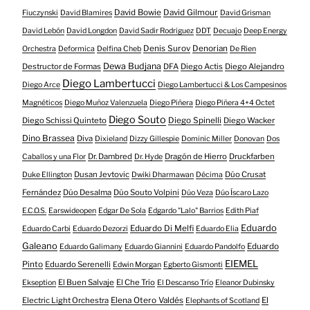
David Bowie
David Gilmour
Fiuczynski
David Blamires
David Grisman
David Lebón
David Longdon
David Sadir Rodriguez
DDT
Decuajo
Deep Energy
Denis Surov
Denorian
Orchestra
Deformica
Delfina Cheb
De Rien
Dewa Budjana
Destructor de Formas
DFA
Diego Actis
Diego Alejandro
Diego Lambertucci
Diego Arce
Diego Lambertucci & Los Campesinos
Magnéticos
Diego Muñoz Valenzuela
Diego Piñera
Diego Piñera 4+4 Octet
Diego Souto
Diego Schissi Quinteto
Diego Spinelli
Diego Wacker
Dino Brassea
Diva
Dixieland
Dizzy Gillespie
Dominic Miller
Donovan
Dos
Dr. Dambred
Dragón de Hierro
Druckfarben
Caballos y una Flor
Dr. Hyde
Dusan Jevtovic
Dúo Crusat
Duke Ellington
Dwiki Dharmawan
Décima
Fernández
Dúo Desalma
Dúo Souto Volpini
Dúo Veza
Dúo Íscaro Lazo
E.C.O.S.
Earswideopen
Edgar De Sola
Edgardo "Lalo" Barrios
Edith Piaf
Eduardo
Eduardo Di Melfi
Eduardo Carbi
Eduardo Dezorzi
Eduardo Elia
Galeano
Eduardo
Eduardo Galimany
Eduardo Giannini
Eduardo Pandolfo
EIEMEL
Pinto
Eduardo Serenelli
Edwin Morgan
Egberto Gismonti
El Buen Salvaje
El Che Trío
Ekseption
El Descanso Trío
Eleanor Dubinsky
Electric Light Orchestra
Elena Otero Valdés
El
Elephants of Scotland