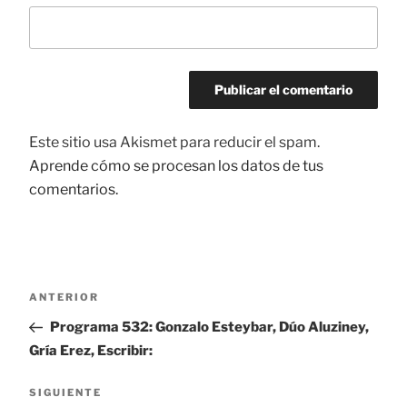
Este sitio usa Akismet para reducir el spam.
Aprende cómo se procesan los datos de tus
comentarios.
Navegación
ANTERIOR
Entrada
de
anterior:
Programa 532: Gonzalo Esteybar, Dúo Aluziney,
entradas
Gría Erez, Escribir:
SIGUIENTE
Siguiente