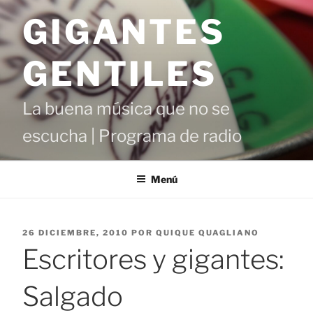
Saltar
GIGANTES
al
contenido
GENTILES
La buena música que no se
escucha | Programa de radio
Menú
PUBLICADO
26 DICIEMBRE, 2010
POR
QUIQUE QUAGLIANO
EL
Escritores y gigantes:
Salgado