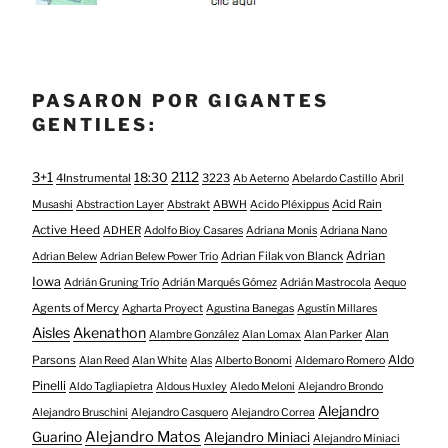
PASARON POR GIGANTES
GENTILES:
3+1
2112
18:30
4Instrumental
3223
Ab Aeterno
Abelardo Castillo
Abril
Acid Rain
Musashi
Abstraction Layer
Abstrakt
ABWH
Acido Pléxippus
Active Heed
ADHER
Adolfo Bioy Casares
Adriana Monis
Adriana Nano
Adrian
Adrian Filak von Blanck
Adrian Belew
Adrian Belew Power Trio
Iowa
Adrián Gruning Trío
Adrián Marqués Gómez
Adrián Mastrocola
Aequo
Agents of Mercy
Agharta Proyect
Agustina Banegas
Agustín Millares
Aisles
Akenathon
Alan
Alambre González
Alan Lomax
Alan Parker
Aldo
Parsons
Alan Reed
Alan White
Alas
Alberto Bonomi
Aldemaro Romero
Pinelli
Aldo Tagliapietra
Aldous Huxley
Aledo Meloni
Alejandro Brondo
Alejandro
Alejandro Bruschini
Alejandro Casquero
Alejandro Correa
Alejandro Matos
Guarino
Alejandro Miniaci
Alejandro Miniaci