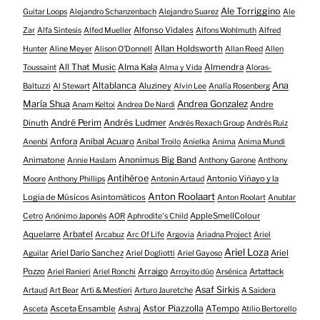
Ale Torriggino
Guitar Loops
Alejandro Schanzenbach
Alejandro Suarez
Ale
Alfonso Vidales
Zar
Alfa Sintesis
Alfed Mueller
Alfons Wohlmuth
Alfred
Allan Holdsworth
Hunter
Aline Meyer
Alison O​’​Donnell
Allan Reed
Allen
All That Music
Alma Kala
Almendra
Toussaint
Alma y Vida
Aloras-
Altablanca
Ana
Aluziney
Baltuzzi
Al Stewart
Alvin Lee
Analía Rosenberg
María Shua
Andrea Gonzalez
Andre
Anam Keltoi
Andrea De Nardi
André Perim
Andrés Ludmer
Dinuth
Andrés Rexach Group
Andrés Ruiz
Anfora
Anibal Acuaro
Anenbi
Anibal Troilo
Anielka
Anima
Anima Mundi
Animatone
Anonimus Big Band
Annie Haslam
Anthony Garone
Anthony
Antihéroe
Antonio Viñayo y la
Moore
Anthony Phillips
Antonin Artaud
Anton Roolaart
Logia de Músicos Asintomáticos
Anton Roolart
Anublar
AppleSmellColour
Cetro
Anónimo Japonés
AOR
Aphrodite's Child
Aquelarre
Arbatel
Arcabuz
Arc Of Life
Argovia
Ariadna Project
Ariel
Ariel Loza
Ariel Darío Sanchez
Ariel
Aguilar
Ariel Dogliotti
Ariel Gayoso
Pozzo
Arraigo
Artattack
Ariel Ranieri
Ariel Ronchi
Arroyito dúo
Arsénica
Asaf Sirkis
Artaud
Art Bear
Arti & Mestieri
Arturo Jauretche
A Saidera
Astor Piazzolla
Asceta Ensamble
ATempo
Asceta
Ashraj
Atilio Bertorello