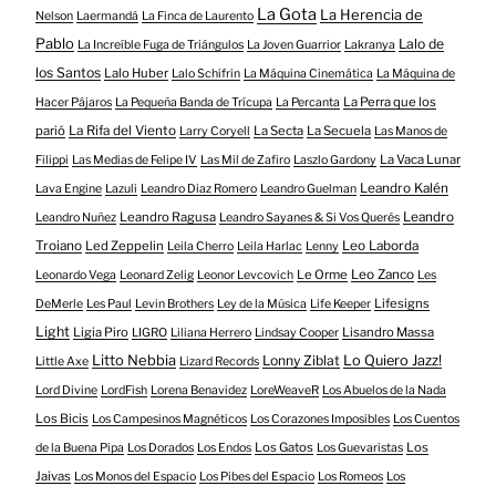
La Gota
La Herencia de
Nelson
Laermandá
La Finca de Laurento
Pablo
Lalo de
La Increíble Fuga de Triángulos
La Joven Guarrior
Lakranya
los Santos
Lalo Huber
Lalo Schifrin
La Máquina Cinemática
La Máquina de
La Perra que los
Hacer Pájaros
La Pequeña Banda de Trícupa
La Percanta
parió
La Rifa del Viento
La Secta
La Secuela
Larry Coryell
Las Manos de
La Vaca Lunar
Filippi
Las Medias de Felipe IV
Las Mil de Zafiro
Laszlo Gardony
Leandro Kalén
Lava Engine
Lazuli
Leandro Diaz Romero
Leandro Guelman
Leandro Ragusa
Leandro
Leandro Nuñez
Leandro Sayanes & Si Vos Querés
Troiano
Led Zeppelin
Leo Laborda
Leila Cherro
Leila Harlac
Lenny
Le Orme
Leo Zanco
Leonardo Vega
Leonard Zelig
Leonor Levcovich
Les
Lifesigns
DeMerle
Les Paul
Levin Brothers
Ley de la Música
Life Keeper
Light
Ligia Piro
Lisandro Massa
LIGRO
Liliana Herrero
Lindsay Cooper
Litto Nebbia
Lonny Ziblat
Lo Quiero Jazz!
Little Axe
Lizard Records
Lord Divine
LordFish
Lorena Benavidez
LoreWeaveR
Los Abuelos de la Nada
Los Bicis
Los Campesinos Magnéticos
Los Corazones Imposibles
Los Cuentos
Los Gatos
Los
de la Buena Pipa
Los Dorados
Los Endos
Los Guevaristas
Jaivas
Los Monos del Espacio
Los Pibes del Espacio
Los Romeos
Los