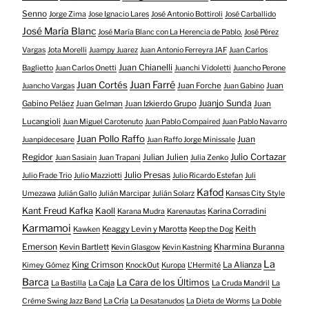
Senno
Jorge Zima
Jose Ignacio Lares
José Antonio Bottiroli
José Carballido
José María Blanc
José María Blanc con La Herencia de Pablo.
José Pérez
Vargas
Jota Morelli
Juampy Juarez
Juan Antonio Ferreyra JAF
Juan Carlos
Juan Chianelli
Baglietto
Juan Carlos Onetti
Juanchi Vidoletti
Juancho Perone
Juan Farré
Juan Cortés
Juan Forche
Juan
Juancho Vargas
Juan Gabino
Juanjo Sunda
Gabino Peláez
Juan Gelman
Juan Izkierdo Grupo
Juan
Lucangioli
Juan Miguel Carotenuto
Juan Pablo Compaired
Juan Pablo Navarro
Juan Pollo Raffo
Juan
Juanpidecesare
Juan Raffo Jorge Minissale
Regidor
Julio Cortazar
Julian Julien
Juan Sasiain
Juan Trapani
Julia Zenko
Julio Presas
Julio Frade Trio
Julio Mazziotti
Julio Ricardo Estefan
Juli
Kafod
Umezawa
Julián Gallo
Julián Marcipar
Julián Solarz
Kansas City Style
Kant Freud Kafka
Kaoll
Karina Corradini
Karana Mudra
Karenautas
Karmamoi
Keith
Keaggy Levin y Marotta
Kawken
Keep the Dog
Emerson
Kevin Bartlett
Kharmina Buranna
Kevin Glasgow
Kevin Kastning
La
King Crimson
La Alianza
Kimey Gómez
KnockOut
Kuropa
L'Hermité
Barca
La Cara de los Últimos
La Caja
La Bastilla
La Cruda Mandril
La
La Cría
Créme Swing Jazz Band
La Desatanudos
La Dieta de Worms
La Doble