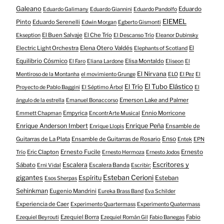
Galeano
Eduardo
Eduardo Galimany
Eduardo Giannini
Eduardo Pandolfo
EIEMEL
Pinto
Eduardo Serenelli
Edwin Morgan
Egberto Gismonti
El Buen Salvaje
El Che Trío
Ekseption
El Descanso Trío
Eleanor Dubinsky
Electric Light Orchestra
Elena Otero Valdés
El
Elephants of Scotland
Equilibrio Cósmico
Elisa Montaldo
El Faro
Eliana Lardone
Eliseon
El
El Nirvana
Mentiroso de la Montanha
el movimiento Grunge
ELO
El Pez
El
El Tubo Elástico
El Trío
Proyecto de Pablo Baggini
El Séptimo Árbol
El
Emerson Lake and Palmer
ángulo de la estrella
Emanuel Bonaccorso
Empyrica
Ennio Morricone
Emmett Chapman
EncontrArte Musical
Enrique Anderson Imbert
Enrique Peña
Ensamble de
Enrique Llopis
Enso
Guitarras de La Plata
Ensamble de Guitarras de Rosario
Entek
EPN
Eric Clapton
Ernesto Fucile
Ernesto
Trío
Ernesto Hermoza
Ernesto Jodos
Escritores y
Escalera
Sábato
Escalera Banda
Erni Vidal
Escribir:
gigantes
Esteban Cerioni
Espíritu
Esteban
Esos Sherpas
Sehinkman
Eugenio Mandrini
Eureka Brass Band
Eva Schilder
Experiencia de Caer
Experimento Quartermass
Experimento Quatermass
Ezequiel Borra
Fabio
Ezequiel Beyrouti
Ezequiel Román Gil
Fabio Banegas