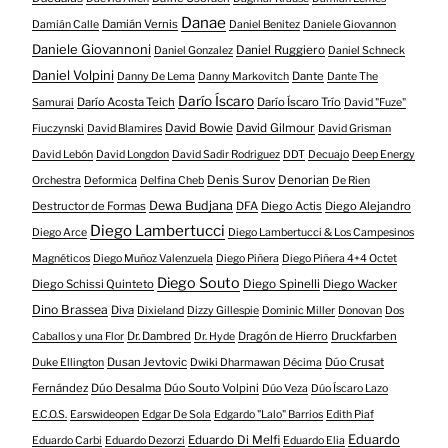
Danae
Damián Vernis
Damián Calle
Daniel Benitez
Daniele Giovannon
Daniele Giovannoni
Daniel Ruggiero
Daniel Gonzalez
Daniel Schneck
Daniel Volpini
Dante
Danny De Lema
Danny Markovitch
Dante The
Darío Íscaro
Darío Acosta Teich
Darío Íscaro Trío
Samurai
David "Fuze"
David Bowie
David Gilmour
Fiuczynski
David Blamires
David Grisman
David Lebón
David Longdon
David Sadir Rodriguez
DDT
Decuajo
Deep Energy
Denis Surov
Denorian
Orchestra
Deformica
Delfina Cheb
De Rien
Dewa Budjana
Destructor de Formas
DFA
Diego Actis
Diego Alejandro
Diego Lambertucci
Diego Arce
Diego Lambertucci & Los Campesinos
Magnéticos
Diego Muñoz Valenzuela
Diego Piñera
Diego Piñera 4+4 Octet
Diego Souto
Diego Schissi Quinteto
Diego Spinelli
Diego Wacker
Dino Brassea
Diva
Dixieland
Dizzy Gillespie
Dominic Miller
Donovan
Dos
Dr. Dambred
Dragón de Hierro
Druckfarben
Caballos y una Flor
Dr. Hyde
Dusan Jevtovic
Dúo Crusat
Duke Ellington
Dwiki Dharmawan
Décima
Fernández
Dúo Desalma
Dúo Souto Volpini
Dúo Veza
Dúo Íscaro Lazo
E.C.O.S.
Earswideopen
Edgar De Sola
Edgardo "Lalo" Barrios
Edith Piaf
Eduardo
Eduardo Di Melfi
Eduardo Carbi
Eduardo Dezorzi
Eduardo Elia