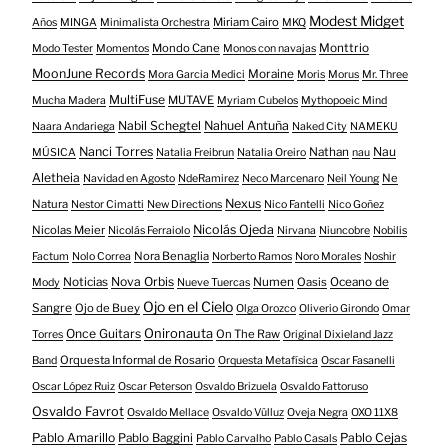
Modest Midget
Miriam Cairo
Años
MINGA
Minimalista Orchestra
MKQ
Mondo Cane
Monttrio
Modo Tester
Momentos
Monos con navajas
MoonJune Records
Moraine
Mora Garcia Medici
Moris
Morus
Mr. Three
MultiFuse
MUTAVE
Mucha Madera
Myriam Cubelos
Mythopoeic Mind
Nabil Schegtel
Nahuel Antuña
Naara Andariega
Naked City
NAMEKU
Nanci Torres
Nau
Nathan
MÚSICA
Natalia Freibrun
Natalia Oreiro
nau
Aletheia
Ne
Navidad en Agosto
NdeRamirez
Neco Marcenaro
Neil Young
Nexus
Natura
Nestor Cimatti
New Directions
Nico Fantelli
Nico Goñez
Nicolás Ojeda
Nicolas Meier
Nicolás Ferraiolo
Nirvana
Niuncobre
Nobilis
Nora Benaglia
Factum
Nolo Correa
Norberto Ramos
Noro Morales
Noshir
Nova Orbis
Noticias
Numen
Oasis
Oceano de
Mody
Nueve Tuercas
Ojo en el Cielo
Sangre
Ojo de Buey
Olga Orozco
Oliverio Girondo
Omar
Onironauta
Once Guitars
On The Raw
Torres
Original Dixieland Jazz
Orquesta Informal de Rosario
Band
Orquesta Metafísica
Oscar Fasanelli
Oscar López Ruiz
Oscar Peterson
Osvaldo Brizuela
Osvaldo Fattoruso
Osvaldo Favrot
Osvaldo Mellace
Osvaldo Vülluz
Oveja Negra
OXO 11X8
Pablo Amarillo
Pablo Cejas
Pablo Baggini
Pablo Carvalho
Pablo Casals