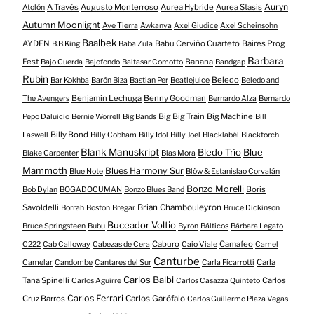
Auryn
A Través
Augusto Monterroso
Aurea Hybride
Aurea Stasis
Atolón
Autumn Moonlight
Ave Tierra
Awkanya
Axel Giudice
Axel Scheinsohn
Baalbek
AYDEN
Babu Cerviño Cuarteto
Baires Prog
B.B.King
Baba Zula
Barbara
Fest
Banana
Bajo Cuerda
Bajofondo
Baltasar Comotto
Bandgap
Rubin
Beledo
Bar Kokhba
Barón Biza
Bastian Per
Beatlejuice
Beledo and
Benjamin Lechuga
Benny Goodman
The Avengers
Bernardo Alza
Bernardo
Big Big Train
Big Machine
Pepo Daluicio
Bernie Worrell
Big Bands
Bill
Billy Bond
Laswell
Billy Cobham
Billy Idol
Billy Joel
Blacklabél
Blacktorch
Blank Manuskript
Bledo Trío
Blue
Blake Carpenter
Blas Mora
Mammoth
Blues Harmony Sur
Blue Note
Blöw & Estanislao Corvalán
Bonzo Morelli
Boris
Bob Dylan
BOGADOCUMAN
Bonzo Blues Band
Savoldelli
Brian Chambouleyron
Borrah
Boston
Bregar
Bruce Dickinson
Buceador Voltio
Bruce Springsteen
Bubu
Byron
Bálticos
Bárbara Legato
Caburo
Camafeo
C222
Cab Calloway
Cabezas de Cera
Caio Viale
Camel
Canturbe
Carla
Camelar
Candombe
Cantares del Sur
Carla Ficarrotti
Carlos Balbi
Tana Spinelli
Carlos
Carlos Aguirre
Carlos Casazza Quinteto
Carlos Ferrari
Cruz Barros
Carlos Garófalo
Carlos Guillermo Plaza Vegas