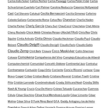
Carlos Núñez
Carlos Indio Solari
Carlos Passeggi
Carlos Patán Vidal
Carlos
Caseros Hollywood
Schvartzman Cuarteto
Carl Palmer
Carolina Restuccia
Cast
Cecilia Bernasconi
Cat Stevens
Catukuá
Cecilia Gimenez
Ceferino
Chaneton
Celeste Galiano
Certamente Roma
Cetus Rex
Charlie Haden
Charly García
Charlie Parker
Charu Suri
ChauCoco!
Chechelos
Chet Atkins
cHoclat FRoG
Chris
Chevy Rockets
Chick Webb
Chinelas Persas
Chris Rea
Squire
Cintia Olmos
Cintia Arévalo
Claudia Heckman
Claudia Puyó
Claudio
Claudio Delgift
Bolzani
Claudio Devigili
Claudio Fazio
Claudio Gabis
Claudio Zemp
Coco Maskivker
Clint Bahr
Closure
Collin Sherman
Comokena
Compañeros del Vino
Colosos
Complejo Educativo de Alberdi
Computerchemist
Comunidad
Concetti-Oddone
Continental Jazz
Contraluz
Contramarea
Corsi e Ricorsi
Contusión
Coqui Ortiz
Corriente
cortazar
Cosa
Brava
Cospel
Cribas
Cristian Basto
Cristiano Roversii
Cristian Tiselli
Cristina
Crosby Stills
Piña
Cristián Larrondo
Cronómetrobudú
Crosby Stills and Nash
Nash & Young
Cuervos
Crucis
Cruz De Hierro
Cráneo Tatuado
Cucarachas
César Inca Mendoza Loyola
Célula
César Giachino
César Limonta
César
Molina
César Silva
D'Funk Pérez Band
D.F.A.
Daddy Antogna y los de Helio
Daedalus
Dafne Usorach
Daevid Allen
Dagmar Krause
Damian Lemes