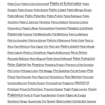
Pablo el Enterrador
Pablo Coca
Pablo Crash Solomonoff
Pablo
Pablo López
Pablo Mengo Grupo
Fenoglio
Pablo Grasso
Pablo Ibañez
Pablo Palumbo
Pablo Miniaci
Pablo Pulido
Pablo Rodriguez
Pablo
Tarantino
Pablo V. Sanchez
Painkiller
Palmo Addario
Panache Culture
Pasajero Luminoso
Panamérica
Pappo's Blues
Paracaidistas
Parallelas
Pasternak
Pat Mastelotto
Pat Metheny
Pastoral
Patricia Bélières
Patricio Villanueva
Patricia González
Patricia Gómez
Patán Vidal
Paul Le
Pedro Jozami
Rocq
Paul Williams
Pau Viguer Trío
Pearl Jam
Pedro Roude
Pedro y Cómplices
Pervy Perkin
Pedro Ugarte
Pegullo & Mayorano
Peter Frampton
Pescado Rabioso
Peter David Fallowell
Peter Blegvad
Peter Gabriel
Phaedrus
Pez
Phaedrus Project
Phantom of the Paradise
Pink
Phil Spalding
Phil Collins
Philippe Luttun
Phil Keaggy
Piel de Pueblo
Floyd
Post Mortem
Pipi Piazzolla
Plus
Popol Vuh
PorSuiGieco
Premiata
Presto Vivace
PROTOTYP
Fornería Marconi
PrincipioFinal
Programa
Prototype
Proyecto Piña Duluc
Proyecto Quasar
Psiglo
Pulga Luciani.
Pulsión
Pulsónica
Pupa
Pájaro de Fuego
Punto G
Pupe Barberis
Pusión
Quercunian Camerata
Quantum Tango
Queen
Quasimodo Trío
Quienes