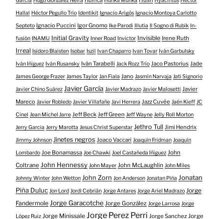
García
Hugo Gonzalez Neira
Hunka Munka
Hyacintus
Héctor
Hallal
Héctor Pegullo Trío
Identikit
Ignacio Arigós
Ignacio Montoya Carlotto
Ignacio Puccini
Igor Gnomo
Septeto
Ike Parodi
Illutia
Il Sogno di Rubik
In-
Initial Gravity
Invisible
Irene Ruth
fusión
INAMU
Inner Road
Invictor
Irreal
Isidoro Blaisten
Isobar
Iszil
Ivan Chaparro
Ivan Tovar
Iván Garbulsky
Iván Tarabelli
Jaco Pastorius
Jade
Iván Iñiguez
Iván Rusansky
Jack Rozz Trío
Jano
James George Frazer
James Taylor
Jan Fiala
Jasmín Narvaja
Jati Signorio
Javier García
Javier
Javier Chino Suárez
Javier Madrazo
Javier Malosetti
Mareco
Jazz Cuvée
Javier Robledo
Javier Villafañe
Javi Herrera
Jaén Kieff
JC
Jeff Beck
Jeff Green
Cinel
Jean Michel Jarre
Jeff Wayne
Jelly Roll Morton
Jethro Tull
Jimi Hendrix
Jerry Garcia
Jerry Marotta
Jesus Christ Superstar
Jinetes negros
Joaco Vaccari
Jimmy Johnson
Joaquín Fridman
Joaquín
Joe Bonamassa
John
Lombardo
Joe Chawki
Joel Castañeda Iñiguez
John Hennessy
Coltrane
John McLaughlin
John Mayer
John Miles
John Zorn
Jonatan
Johnny Winter
John Wetton
Jon Anderson
Jonatan Piña
Piña Duluc
Jorge
Jon Lord
Jordi Cebrián
Jorge Antares
Jorge Ariel Madrazo
Jorge Garacotche
Fandermole
Jorge González
Jorge Larrosa
Jorge
Jorge Perez Perri
Jorge Minissale
Jorge Sanchez
Jorge
López Ruiz