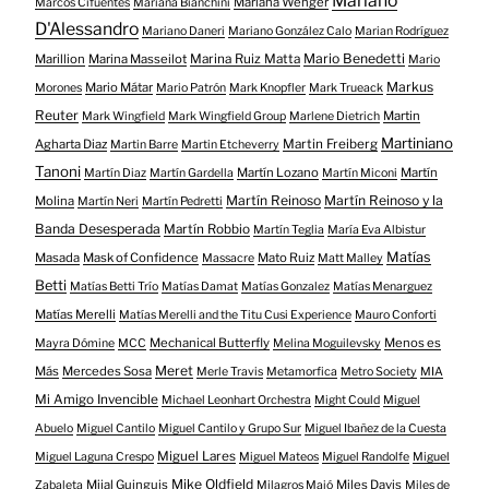
Mariano
Mariana Wenger
Marcos Cifuentes
Mariana Bianchini
D'Alessandro
Mariano Daneri
Mariano González Calo
Marian Rodríguez
Mario Benedetti
Marillion
Marina Masseilot
Marina Ruiz Matta
Mario
Markus
Mario Mátar
Morones
Mario Patrón
Mark Knopfler
Mark Trueack
Reuter
Martin
Mark Wingfield
Mark Wingfield Group
Marlene Dietrich
Martiniano
Agharta Diaz
Martin Freiberg
Martin Barre
Martin Etcheverry
Tanoni
Martín Lozano
Martín
Martín Diaz
Martín Gardella
Martín Miconi
Martín Reinoso
Martín Reinoso y la
Molina
Martín Neri
Martín Pedretti
Banda Desesperada
Martín Robbio
Martín Teglia
María Eva Albistur
Matías
Masada
Mask of Confidence
Mato Ruiz
Massacre
Matt Malley
Betti
Matías Betti Trío
Matías Damat
Matías Gonzalez
Matías Menarguez
Matías Merelli
Matías Merelli and the Titu Cusi Experience
Mauro Conforti
Mechanical Butterfly
Menos es
Mayra Dómine
MCC
Melina Moguilevsky
Meret
Más
Mercedes Sosa
Merle Travis
Metamorfica
Metro Society
MIA
Mi Amigo Invencible
Michael Leonhart Orchestra
Might Could
Miguel
Abuelo
Miguel Cantilo
Miguel Cantilo y Grupo Sur
Miguel Ibañez de la Cuesta
Miguel Lares
Miguel Laguna Crespo
Miguel Mateos
Miguel Randolfe
Miguel
Mike Oldfield
Mijal Guinguis
Miles Davis
Zabaleta
Milagros Majó
Miles de