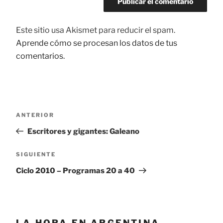
Este sitio usa Akismet para reducir el spam.
Aprende cómo se procesan los datos de tus
comentarios.
Navegación
ANTERIOR
Entrada
de
anterior:
Escritores y gigantes: Galeano
entradas
SIGUIENTE
Siguiente
entrada
Ciclo 2010 – Programas 20 a 40
LA HORA EN ARGENTINA