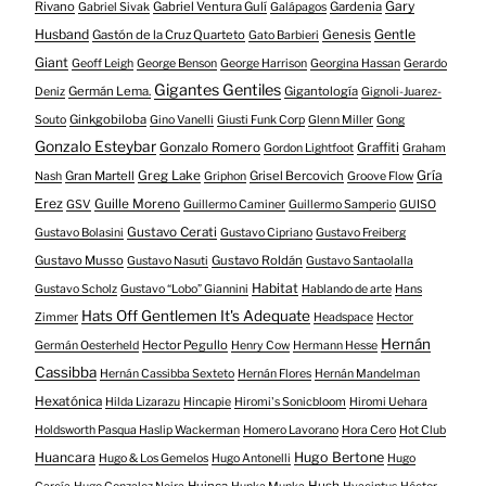
Gary
Rivano
Gabriel Ventura Gulí
Gardenia
Gabriel Sivak
Galápagos
Husband
Gentle
Gastón de la Cruz Quarteto
Genesis
Gato Barbieri
Giant
Geoff Leigh
George Benson
George Harrison
Georgina Hassan
Gerardo
Gigantes Gentiles
Germán Lema.
Gigantología
Deniz
Gignoli-Juarez-
Ginkgobiloba
Souto
Gino Vanelli
Giusti Funk Corp
Glenn Miller
Gong
Gonzalo Esteybar
Gonzalo Romero
Graffiti
Gordon Lightfoot
Graham
Gría
Gran Martell
Greg Lake
Grisel Bercovich
Nash
Griphon
Groove Flow
Erez
Guille Moreno
GSV
Guillermo Caminer
Guillermo Samperio
GUISO
Gustavo Cerati
Gustavo Bolasini
Gustavo Cipriano
Gustavo Freiberg
Gustavo Musso
Gustavo Roldán
Gustavo Nasuti
Gustavo Santaolalla
Habitat
Gustavo Scholz
Gustavo “Lobo” Giannini
Hablando de arte
Hans
Hats Off Gentlemen It's Adequate
Zimmer
Headspace
Hector
Hernán
Hector Pegullo
Germán Oesterheld
Henry Cow
Hermann Hesse
Cassibba
Hernán Cassibba Sexteto
Hernán Flores
Hernán Mandelman
Hexatónica
Hilda Lizarazu
Hincapie
Hiromi's Sonicbloom
Hiromi Uehara
Holdsworth Pasqua Haslip Wackerman
Homero Lavorano
Hora Cero
Hot Club
Huancara
Hugo Bertone
Hugo & Los Gemelos
Hugo Antonelli
Hugo
Huinca
Hush