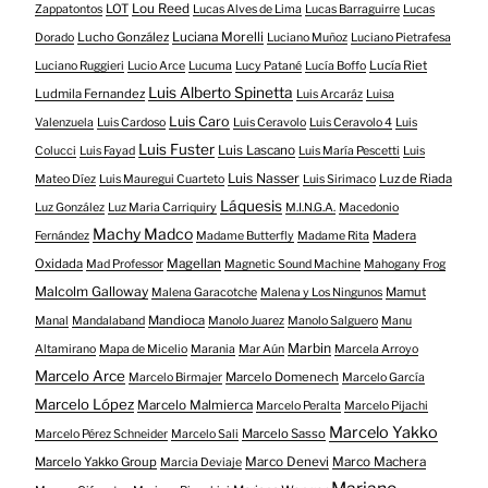
LOT
Lou Reed
Zappatontos
Lucas Alves de Lima
Lucas Barraguirre
Lucas
Lucho González
Luciana Morelli
Dorado
Luciano Muñoz
Luciano Pietrafesa
Lucía Riet
Luciano Ruggieri
Lucio Arce
Lucuma
Lucy Patané
Lucía Boffo
Luis Alberto Spinetta
Ludmila Fernandez
Luis Arcaráz
Luisa
Luis Caro
Valenzuela
Luis Cardoso
Luis Ceravolo
Luis Ceravolo 4
Luis
Luis Fuster
Luis Lascano
Colucci
Luis Fayad
Luis María Pescetti
Luis
Luis Nasser
Luz de Riada
Mateo Díez
Luis Mauregui Cuarteto
Luis Sirimaco
Láquesis
Luz González
Luz Maria Carriquiry
M.I.N.G.A.
Macedonio
Machy Madco
Madera
Fernández
Madame Butterfly
Madame Rita
Oxidada
Magellan
Mad Professor
Magnetic Sound Machine
Mahogany Frog
Malcolm Galloway
Mamut
Malena Garacotche
Malena y Los Ningunos
Mandioca
Manal
Mandalaband
Manolo Juarez
Manolo Salguero
Manu
Marbin
Altamirano
Mapa de Micelio
Marania
Mar Aún
Marcela Arroyo
Marcelo Arce
Marcelo Domenech
Marcelo Birmajer
Marcelo García
Marcelo López
Marcelo Malmierca
Marcelo Peralta
Marcelo Pijachi
Marcelo Yakko
Marcelo Sasso
Marcelo Pérez Schneider
Marcelo Sali
Marcelo Yakko Group
Marco Denevi
Marco Machera
Marcia Deviaje