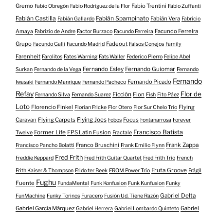
Gremo
Fabio Trentini
Fabio Obregón
Fabio Rodriguez de la Flor
Fabio Zuffanti
Fabián Castilla
Fabián Spampinato
Fabián Vera
Fabián Gallardo
Fabricio
Facundo Ferreira
Amaya
Fabrizio de Andre
Factor Burzaco
Facundo Ferreira
Grupo
Fadeout
Facundo Galli
Facundo Madrid
Falsos Conejos
Family
Farenheit
Farolitos
Fates Warning
Fats Waller
Federico Pierro
Felipe Abel
Fernando Esley
Fernando Guiomar
Surkan
Fernando de la Vega
Fernando
Fernando
Fernando Picado
Iwasaki
Fernando Manrique
Fernando Pacheco
Refay
Flor de
Ficción
Fion
Fernando Silva
Fernando Suarez
Fish
Fito Páez
Loto
Florencio Finkel
Flying
Florian Fricke
Flor Otero
Flor Sur Chelo Trío
Caravan
Flying Carpets
Flying Joes
Focus
Fobos
Fontanarrosa
Forever
Francisco Batista
Former Life
FPS Latin Fusion
Twelve
Fractale
Franco Bruschini
Frank Zappa
Francisco Pancho Bolatti
Frank Emilio Flynn
Fred Frith
Freddie Keppard
Fred Frith Guitar Quartet
Fred Frith Trio
French
Fruta Groove
Frith Kaiser & Thompson
Frido ter Beek
FROM Power Trío
Frágil
Fughu
Fuente
FundaMental
Funk Konfusion
Funk Kunfusion
Funky
Gabriel Delta
FunMachine
Funky Torinos
Furacero
Fusión Ud. Tiene Razón
Gabriel García Márquez
Gabriel
Gabriel Herrera
Gabriel Lombardo Quinteto