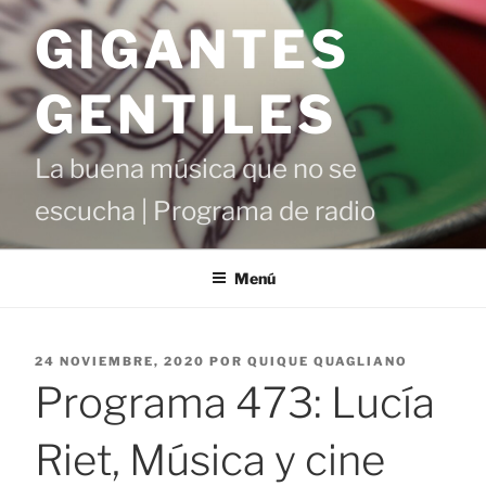
Saltar
GIGANTES
al
contenido
GENTILES
La buena música que no se
escucha | Programa de radio
Menú
PUBLICADO
24 NOVIEMBRE, 2020
POR
QUIQUE QUAGLIANO
EL
Programa 473: Lucía
Riet, Música y cine