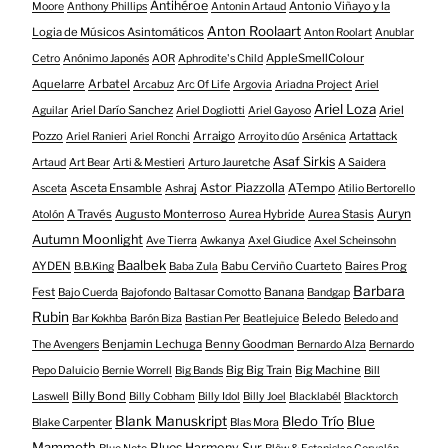
Antihéroe
Antonio Viñayo y la
Moore
Anthony Phillips
Antonin Artaud
Anton Roolaart
Logia de Músicos Asintomáticos
Anton Roolart
Anublar
AppleSmellColour
Cetro
Anónimo Japonés
AOR
Aphrodite's Child
Aquelarre
Arbatel
Arcabuz
Arc Of Life
Argovia
Ariadna Project
Ariel
Ariel Loza
Ariel Darío Sanchez
Ariel
Aguilar
Ariel Dogliotti
Ariel Gayoso
Pozzo
Arraigo
Artattack
Ariel Ranieri
Ariel Ronchi
Arroyito dúo
Arsénica
Asaf Sirkis
Artaud
Art Bear
Arti & Mestieri
Arturo Jauretche
A Saidera
Astor Piazzolla
Asceta Ensamble
ATempo
Asceta
Ashraj
Atilio Bertorello
Auryn
A Través
Augusto Monterroso
Aurea Hybride
Aurea Stasis
Atolón
Autumn Moonlight
Ave Tierra
Awkanya
Axel Giudice
Axel Scheinsohn
Baalbek
AYDEN
Babu Cerviño Cuarteto
Baires Prog
B.B.King
Baba Zula
Barbara
Fest
Banana
Bajo Cuerda
Bajofondo
Baltasar Comotto
Bandgap
Rubin
Beledo
Bar Kokhba
Barón Biza
Bastian Per
Beatlejuice
Beledo and
Benjamin Lechuga
Benny Goodman
The Avengers
Bernardo Alza
Bernardo
Big Big Train
Big Machine
Pepo Daluicio
Bernie Worrell
Big Bands
Bill
Billy Bond
Laswell
Billy Cobham
Billy Idol
Billy Joel
Blacklabél
Blacktorch
Blank Manuskript
Bledo Trío
Blue
Blake Carpenter
Blas Mora
Mammoth
Blues Harmony Sur