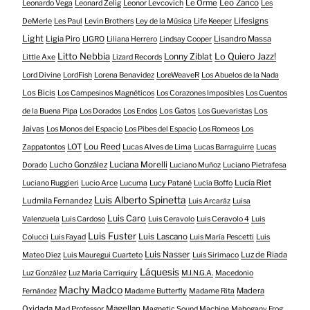
Le Orme
Leo Zanco
Leonardo Vega
Leonard Zelig
Leonor Levcovich
Les
Lifesigns
DeMerle
Les Paul
Levin Brothers
Ley de la Música
Life Keeper
Light
Ligia Piro
Lisandro Massa
LIGRO
Liliana Herrero
Lindsay Cooper
Litto Nebbia
Lonny Ziblat
Lo Quiero Jazz!
Little Axe
Lizard Records
Lord Divine
LordFish
Lorena Benavidez
LoreWeaveR
Los Abuelos de la Nada
Los Bicis
Los Campesinos Magnéticos
Los Corazones Imposibles
Los Cuentos
Los Gatos
Los
de la Buena Pipa
Los Dorados
Los Endos
Los Guevaristas
Jaivas
Los Monos del Espacio
Los Pibes del Espacio
Los Romeos
Los
LOT
Lou Reed
Zappatontos
Lucas Alves de Lima
Lucas Barraguirre
Lucas
Lucho González
Luciana Morelli
Dorado
Luciano Muñoz
Luciano Pietrafesa
Lucía Riet
Luciano Ruggieri
Lucio Arce
Lucuma
Lucy Patané
Lucía Boffo
Luis Alberto Spinetta
Ludmila Fernandez
Luis Arcaráz
Luisa
Luis Caro
Valenzuela
Luis Cardoso
Luis Ceravolo
Luis Ceravolo 4
Luis
Luis Fuster
Luis Lascano
Colucci
Luis Fayad
Luis María Pescetti
Luis
Luis Nasser
Luz de Riada
Mateo Díez
Luis Mauregui Cuarteto
Luis Sirimaco
Láquesis
Luz González
Luz Maria Carriquiry
M.I.N.G.A.
Macedonio
Machy Madco
Madera
Fernández
Madame Butterfly
Madame Rita
Oxidada
Magellan
Mad Professor
Magnetic Sound Machine
Mahogany Frog