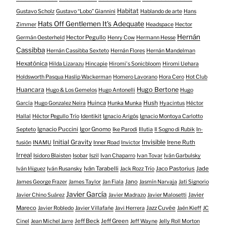
Habitat
Gustavo Scholz
Gustavo “Lobo” Giannini
Hablando de arte
Hans
Hats Off Gentlemen It's Adequate
Zimmer
Headspace
Hector
Hernán
Hector Pegullo
Germán Oesterheld
Henry Cow
Hermann Hesse
Cassibba
Hernán Cassibba Sexteto
Hernán Flores
Hernán Mandelman
Hexatónica
Hilda Lizarazu
Hincapie
Hiromi's Sonicbloom
Hiromi Uehara
Holdsworth Pasqua Haslip Wackerman
Homero Lavorano
Hora Cero
Hot Club
Huancara
Hugo Bertone
Hugo & Los Gemelos
Hugo Antonelli
Hugo
Huinca
Hush
García
Hugo Gonzalez Neira
Hunka Munka
Hyacintus
Héctor
Hallal
Héctor Pegullo Trío
Identikit
Ignacio Arigós
Ignacio Montoya Carlotto
Ignacio Puccini
Igor Gnomo
Septeto
Ike Parodi
Illutia
Il Sogno di Rubik
In-
Initial Gravity
Invisible
Irene Ruth
fusión
INAMU
Inner Road
Invictor
Irreal
Isidoro Blaisten
Isobar
Iszil
Ivan Chaparro
Ivan Tovar
Iván Garbulsky
Iván Tarabelli
Jaco Pastorius
Jade
Iván Iñiguez
Iván Rusansky
Jack Rozz Trío
Jano
James George Frazer
James Taylor
Jan Fiala
Jasmín Narvaja
Jati Signorio
Javier García
Javier
Javier Chino Suárez
Javier Madrazo
Javier Malosetti
Mareco
Jazz Cuvée
Javier Robledo
Javier Villafañe
Javi Herrera
Jaén Kieff
JC
Jeff Beck
Jeff Green
Cinel
Jean Michel Jarre
Jeff Wayne
Jelly Roll Morton