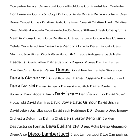
Computerchemist
Comunidad
Concetti-Oddone
Continental Jazz
Contraluz
Contramarea
Corsi e Ricorsi
Contusión
Coqui Ortiz
Corriente
cortazar
Cosa
Brava
Cospel
Cribas
Cristian Basto
Cristiano Roversii
Cristian Tiselli
Cristina
Crosby Stills
Piña
Cristián Larrondo
Cronómetrobudú
Crosby Stills and Nash
Nash & Young
Cuervos
Crucis
Cruz De Hierro
Cráneo Tatuado
Cucarachas
César Inca Mendoza Loyola
Célula
César Giachino
César Limonta
César
Molina
César Silva
D'Funk Pérez Band
D.F.A.
Daddy Antogna y los de Helio
Daedalus
Dafne Usorach
Daevid Allen
Dagmar Krause
Damian Lemes
Danae
Damián Vernis
Damián Calle
Daniel Benitez
Daniele Giovannon
Daniele Giovannoni
Daniel Ruggiero
Daniel Gonzalez
Daniel Schneck
Daniel Volpini
Dante
Danny De Lema
Danny Markovitch
Dante The
Darío Íscaro
Darío Acosta Teich
Darío Íscaro Trío
Samurai
David "Fuze"
David Bowie
David Gilmour
Fiuczynski
David Blamires
David Grisman
David Lebón
David Longdon
David Sadir Rodriguez
DDT
Decuajo
Deep Energy
Denis Surov
Denorian
Orchestra
Deformica
Delfina Cheb
De Rien
Dewa Budjana
Destructor de Formas
DFA
Diego Actis
Diego Alejandro
Diego Lambertucci
Diego Arce
Diego Lambertucci & Los Campesinos