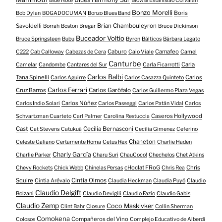
Blue Note
Blöw & Estanislao Corvalán
Bonzo Morelli
Boris
Bob Dylan
BOGADOCUMAN
Bonzo Blues Band
Savoldelli
Brian Chambouleyron
Borrah
Boston
Bregar
Bruce Dickinson
Buceador Voltio
Bruce Springsteen
Bubu
Byron
Bálticos
Bárbara Legato
Caburo
Camafeo
C222
Cab Calloway
Cabezas de Cera
Caio Viale
Camel
Canturbe
Carla
Camelar
Candombe
Cantares del Sur
Carla Ficarrotti
Carlos Balbi
Tana Spinelli
Carlos
Carlos Aguirre
Carlos Casazza Quinteto
Carlos Ferrari
Cruz Barros
Carlos Garófalo
Carlos Guillermo Plaza Vegas
Carlos Núñez
Carlos Indio Solari
Carlos Passeggi
Carlos Patán Vidal
Carlos
Caseros Hollywood
Schvartzman Cuarteto
Carl Palmer
Carolina Restuccia
Cast
Cecilia Bernasconi
Cat Stevens
Catukuá
Cecilia Gimenez
Ceferino
Chaneton
Celeste Galiano
Certamente Roma
Cetus Rex
Charlie Haden
Charly García
Charlie Parker
Charu Suri
ChauCoco!
Chechelos
Chet Atkins
cHoclat FRoG
Chris
Chevy Rockets
Chick Webb
Chinelas Persas
Chris Rea
Squire
Cintia Olmos
Cintia Arévalo
Claudia Heckman
Claudia Puyó
Claudio
Claudio Delgift
Bolzani
Claudio Devigili
Claudio Fazio
Claudio Gabis
Claudio Zemp
Coco Maskivker
Clint Bahr
Closure
Collin Sherman
Comokena
Compañeros del Vino
Colosos
Complejo Educativo de Alberdi