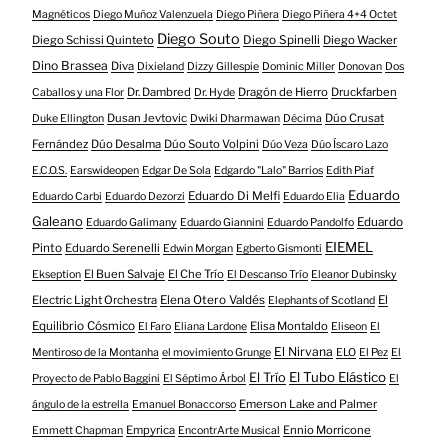
Magnéticos
Diego Muñoz Valenzuela
Diego Piñera
Diego Piñera 4+4 Octet
Diego Souto
Diego Schissi Quinteto
Diego Spinelli
Diego Wacker
Dino Brassea
Diva
Dixieland
Dizzy Gillespie
Dominic Miller
Donovan
Dos
Dr. Dambred
Dragón de Hierro
Druckfarben
Caballos y una Flor
Dr. Hyde
Dusan Jevtovic
Dúo Crusat
Duke Ellington
Dwiki Dharmawan
Décima
Fernández
Dúo Desalma
Dúo Souto Volpini
Dúo Veza
Dúo Íscaro Lazo
E.C.O.S.
Earswideopen
Edgar De Sola
Edgardo "Lalo" Barrios
Edith Piaf
Eduardo
Eduardo Di Melfi
Eduardo Carbi
Eduardo Dezorzi
Eduardo Elia
Galeano
Eduardo
Eduardo Galimany
Eduardo Giannini
Eduardo Pandolfo
EIEMEL
Pinto
Eduardo Serenelli
Edwin Morgan
Egberto Gismonti
El Buen Salvaje
El Che Trío
Ekseption
El Descanso Trío
Eleanor Dubinsky
Electric Light Orchestra
Elena Otero Valdés
El
Elephants of Scotland
Equilibrio Cósmico
Elisa Montaldo
El Faro
Eliana Lardone
Eliseon
El
El Nirvana
Mentiroso de la Montanha
el movimiento Grunge
ELO
El Pez
El
El Tubo Elástico
El Trío
Proyecto de Pablo Baggini
El Séptimo Árbol
El
Emerson Lake and Palmer
ángulo de la estrella
Emanuel Bonaccorso
Empyrica
Ennio Morricone
Emmett Chapman
EncontrArte Musical