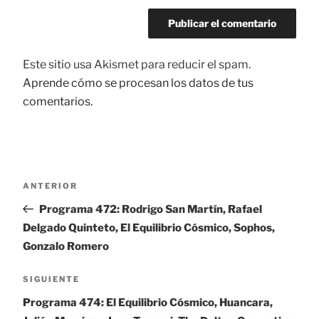
Este sitio usa Akismet para reducir el spam.
Aprende cómo se procesan los datos de tus
comentarios.
Navegación
ANTERIOR
Entrada
de
anterior:
Programa 472: Rodrigo San Martín, Rafael
entradas
Delgado Quinteto, El Equilibrio Cósmico, Sophos,
Gonzalo Romero
SIGUIENTE
Siguiente
entrada
Programa 474: El Equilibrio Cósmico, Huancara,