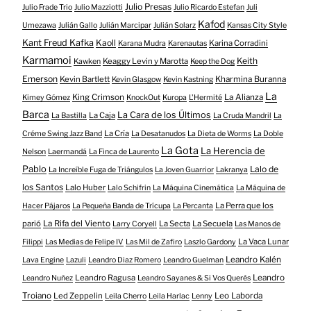
Julio Presas
Julio Frade Trio
Julio Mazziotti
Julio Ricardo Estefan
Juli
Kafod
Umezawa
Julián Gallo
Julián Marcipar
Julián Solarz
Kansas City Style
Kant Freud Kafka
Kaoll
Karina Corradini
Karana Mudra
Karenautas
Karmamoi
Keith
Keaggy Levin y Marotta
Kawken
Keep the Dog
Emerson
Kevin Bartlett
Kharmina Buranna
Kevin Glasgow
Kevin Kastning
La
King Crimson
La Alianza
Kimey Gómez
KnockOut
Kuropa
L'Hermité
Barca
La Cara de los Últimos
La Caja
La Bastilla
La Cruda Mandril
La
La Cría
Créme Swing Jazz Band
La Desatanudos
La Dieta de Worms
La Doble
La Gota
La Herencia de
Nelson
Laermandá
La Finca de Laurento
Pablo
Lalo de
La Increíble Fuga de Triángulos
La Joven Guarrior
Lakranya
los Santos
Lalo Huber
Lalo Schifrin
La Máquina Cinemática
La Máquina de
La Perra que los
Hacer Pájaros
La Pequeña Banda de Trícupa
La Percanta
parió
La Rifa del Viento
La Secta
La Secuela
Larry Coryell
Las Manos de
La Vaca Lunar
Filippi
Las Medias de Felipe IV
Las Mil de Zafiro
Laszlo Gardony
Leandro Kalén
Lava Engine
Lazuli
Leandro Diaz Romero
Leandro Guelman
Leandro Ragusa
Leandro
Leandro Nuñez
Leandro Sayanes & Si Vos Querés
Troiano
Led Zeppelin
Leo Laborda
Leila Cherro
Leila Harlac
Lenny