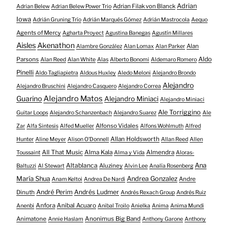
Adrian
Adrian Filak von Blanck
Adrian Belew
Adrian Belew Power Trio
Iowa
Adrián Gruning Trío
Adrián Marqués Gómez
Adrián Mastrocola
Aequo
Agents of Mercy
Agharta Proyect
Agustina Banegas
Agustín Millares
Aisles
Akenathon
Alan
Alambre González
Alan Lomax
Alan Parker
Aldo
Parsons
Alan Reed
Alan White
Alas
Alberto Bonomi
Aldemaro Romero
Pinelli
Aldo Tagliapietra
Aldous Huxley
Aledo Meloni
Alejandro Brondo
Alejandro
Alejandro Bruschini
Alejandro Casquero
Alejandro Correa
Alejandro Matos
Guarino
Alejandro Miniaci
Alejandro Miniaci
Ale Torriggino
Guitar Loops
Alejandro Schanzenbach
Alejandro Suarez
Ale
Alfonso Vidales
Zar
Alfa Sintesis
Alfed Mueller
Alfons Wohlmuth
Alfred
Allan Holdsworth
Hunter
Aline Meyer
Alison O​’​Donnell
Allan Reed
Allen
All That Music
Alma Kala
Almendra
Toussaint
Alma y Vida
Aloras-
Altablanca
Ana
Aluziney
Baltuzzi
Al Stewart
Alvin Lee
Analía Rosenberg
María Shua
Andrea Gonzalez
Andre
Anam Keltoi
Andrea De Nardi
André Perim
Andrés Ludmer
Dinuth
Andrés Rexach Group
Andrés Ruiz
Anfora
Anibal Acuaro
Anenbi
Anibal Troilo
Anielka
Anima
Anima Mundi
Animatone
Anonimus Big Band
Annie Haslam
Anthony Garone
Anthony