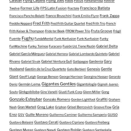
Caravan
Flying Carpets
Flying Joes
Focus
Fobos
Fontanarrosa
Forever
Francisco Batista
Former Life
FPS Latin Fusion
Twelve
Fractale
Franco Bruschini
Frank Zappa
Francisco Pancho Bolatti
Frank Emilio Flynn
Fred Frith
Freddie Keppard
Fred Frith Guitar Quartet
Fred Frith Trio
French
Fruta Groove
Frith Kaiser & Thompson
Frido ter Beek
FROM Power Trío
Frágil
Fughu
Fuente
FundaMental
Funk Konfusion
Funk Kunfusion
Funky
Gabriel Delta
FunMachine
Funky Torinos
Furacero
Fusión Ud. Tiene Razón
Gabriel García Márquez
Gabriel
Gabriel Herrera
Gabriel Lombardo Quinteto
Gary
Rivano
Gabriel Ventura Gulí
Gardenia
Gabriel Sivak
Galápagos
Husband
Gentle
Gastón de la Cruz Quarteto
Genesis
Gato Barbieri
Giant
Geoff Leigh
George Benson
George Harrison
Georgina Hassan
Gerardo
Gigantes Gentiles
Germán Lema.
Gigantología
Deniz
Gignoli-Juarez-
Ginkgobiloba
Souto
Gino Vanelli
Giusti Funk Corp
Glenn Miller
Gong
Gonzalo Esteybar
Gonzalo Romero
Graffiti
Gordon Lightfoot
Graham
Gría
Gran Martell
Greg Lake
Grisel Bercovich
Nash
Griphon
Groove Flow
Erez
Guille Moreno
GSV
Guillermo Caminer
Guillermo Samperio
GUISO
Gustavo Cerati
Gustavo Bolasini
Gustavo Cipriano
Gustavo Freiberg
Gustavo Musso
Gustavo Roldán
Gustavo Nasuti
Gustavo Santaolalla