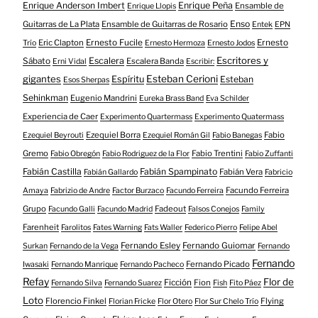
Enrique Anderson Imbert
Enrique Peña
Ensamble de
Enrique Llopis
Enso
Guitarras de La Plata
Ensamble de Guitarras de Rosario
Entek
EPN
Eric Clapton
Ernesto Fucile
Ernesto
Trío
Ernesto Hermoza
Ernesto Jodos
Escritores y
Escalera
Sábato
Escalera Banda
Erni Vidal
Escribir:
gigantes
Esteban Cerioni
Espíritu
Esteban
Esos Sherpas
Sehinkman
Eugenio Mandrini
Eureka Brass Band
Eva Schilder
Experiencia de Caer
Experimento Quartermass
Experimento Quatermass
Ezequiel Borra
Fabio
Ezequiel Beyrouti
Ezequiel Román Gil
Fabio Banegas
Gremo
Fabio Trentini
Fabio Obregón
Fabio Rodriguez de la Flor
Fabio Zuffanti
Fabián Castilla
Fabián Spampinato
Fabián Vera
Fabián Gallardo
Fabricio
Facundo Ferreira
Amaya
Fabrizio de Andre
Factor Burzaco
Facundo Ferreira
Grupo
Fadeout
Facundo Galli
Facundo Madrid
Falsos Conejos
Family
Farenheit
Farolitos
Fates Warning
Fats Waller
Federico Pierro
Felipe Abel
Fernando Esley
Fernando Guiomar
Surkan
Fernando de la Vega
Fernando
Fernando
Fernando Picado
Iwasaki
Fernando Manrique
Fernando Pacheco
Refay
Flor de
Ficción
Fion
Fernando Silva
Fernando Suarez
Fish
Fito Páez
Loto
Florencio Finkel
Flying
Florian Fricke
Flor Otero
Flor Sur Chelo Trío