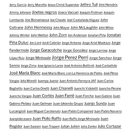
Jethro Tull
Jimi Hendrix
Jerry Garcia
Jerry Marotta
Jesus Christ Superstar
Jinetes negros
Joaco Vaccari
Jimmy Johnson
Joaquín Fridman
Joaquín
Joe Bonamassa
John
Lombardo
Joe Chawki
Joel Castañeda Iñiguez
John Hennessy
Coltrane
John McLaughlin
John Mayer
John Miles
John Zorn
Jonatan
Johnny Winter
John Wetton
Jon Anderson
Jonatan Piña
Piña Duluc
Jorge
Jon Lord
Jordi Cebrián
Jorge Antares
Jorge Ariel Madrazo
Jorge Garacotche
Fandermole
Jorge González
Jorge Larrosa
Jorge
Jorge Perez Perri
Jorge Minissale
Jorge Sanchez
Jorge
López Ruiz
Senno
Jorge Zima
Jose Ignacio Lares
José Antonio Bottiroli
José Carballido
José María Blanc
José María Blanc con La Herencia de Pablo.
José Pérez
Vargas
Jota Morelli
Juampy Juarez
Juan Antonio Ferreyra JAF
Juan Carlos
Juan Chianelli
Baglietto
Juan Carlos Onetti
Juanchi Vidoletti
Juancho Perone
Juan Farré
Juan Cortés
Juan Forche
Juan
Juancho Vargas
Juan Gabino
Juanjo Sunda
Gabino Peláez
Juan Gelman
Juan Izkierdo Grupo
Juan
Lucangioli
Juan Miguel Carotenuto
Juan Pablo Compaired
Juan Pablo Navarro
Juan Pollo Raffo
Juan
Juanpidecesare
Juan Raffo Jorge Minissale
Regidor
Julio Cortazar
Julian Julien
Juan Sasiain
Juan Trapani
Julia Zenko