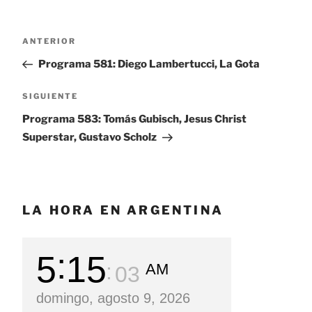
Navegación
ANTERIOR
Entrada
de
anterior:
Programa 581: Diego Lambertucci, La Gota
entradas
SIGUIENTE
Siguiente
entrada
Programa 583: Tomás Gubisch, Jesus Christ
Superstar, Gustavo Scholz
LA HORA EN ARGENTINA
5
15
AM
05
domingo, agosto 9, 2026