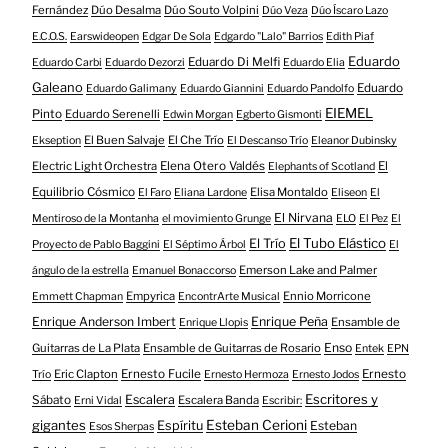
Fernández
Dúo Desalma
Dúo Souto Volpini
Dúo Veza
Dúo Íscaro Lazo
E.C.O.S.
Earswideopen
Edgar De Sola
Edgardo "Lalo" Barrios
Edith Piaf
Eduardo
Eduardo Di Melfi
Eduardo Carbi
Eduardo Dezorzi
Eduardo Elia
Galeano
Eduardo
Eduardo Galimany
Eduardo Giannini
Eduardo Pandolfo
EIEMEL
Pinto
Eduardo Serenelli
Edwin Morgan
Egberto Gismonti
El Buen Salvaje
El Che Trío
Ekseption
El Descanso Trío
Eleanor Dubinsky
Electric Light Orchestra
Elena Otero Valdés
El
Elephants of Scotland
Equilibrio Cósmico
Elisa Montaldo
El Faro
Eliana Lardone
Eliseon
El
El Nirvana
Mentiroso de la Montanha
el movimiento Grunge
ELO
El Pez
El
El Tubo Elástico
El Trío
Proyecto de Pablo Baggini
El Séptimo Árbol
El
Emerson Lake and Palmer
ángulo de la estrella
Emanuel Bonaccorso
Empyrica
Ennio Morricone
Emmett Chapman
EncontrArte Musical
Enrique Anderson Imbert
Enrique Peña
Ensamble de
Enrique Llopis
Enso
Guitarras de La Plata
Ensamble de Guitarras de Rosario
Entek
EPN
Eric Clapton
Ernesto Fucile
Ernesto
Trío
Ernesto Hermoza
Ernesto Jodos
Escritores y
Escalera
Sábato
Escalera Banda
Erni Vidal
Escribir:
gigantes
Esteban Cerioni
Espíritu
Esteban
Esos Sherpas