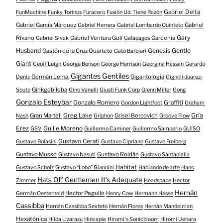
Gabriel Delta
FunMachine
Funky Torinos
Furacero
Fusión Ud. Tiene Razón
Gabriel García Márquez
Gabriel
Gabriel Herrera
Gabriel Lombardo Quinteto
Gary
Rivano
Gabriel Ventura Gulí
Gardenia
Gabriel Sivak
Galápagos
Husband
Gentle
Gastón de la Cruz Quarteto
Genesis
Gato Barbieri
Giant
Geoff Leigh
George Benson
George Harrison
Georgina Hassan
Gerardo
Gigantes Gentiles
Germán Lema.
Gigantología
Deniz
Gignoli-Juarez-
Ginkgobiloba
Souto
Gino Vanelli
Giusti Funk Corp
Glenn Miller
Gong
Gonzalo Esteybar
Gonzalo Romero
Graffiti
Gordon Lightfoot
Graham
Gría
Gran Martell
Greg Lake
Grisel Bercovich
Nash
Griphon
Groove Flow
Erez
Guille Moreno
GSV
Guillermo Caminer
Guillermo Samperio
GUISO
Gustavo Cerati
Gustavo Bolasini
Gustavo Cipriano
Gustavo Freiberg
Gustavo Musso
Gustavo Roldán
Gustavo Nasuti
Gustavo Santaolalla
Habitat
Gustavo Scholz
Gustavo “Lobo” Giannini
Hablando de arte
Hans
Hats Off Gentlemen It's Adequate
Zimmer
Headspace
Hector
Hernán
Hector Pegullo
Germán Oesterheld
Henry Cow
Hermann Hesse
Cassibba
Hernán Cassibba Sexteto
Hernán Flores
Hernán Mandelman
Hexatónica
Hilda Lizarazu
Hincapie
Hiromi's Sonicbloom
Hiromi Uehara