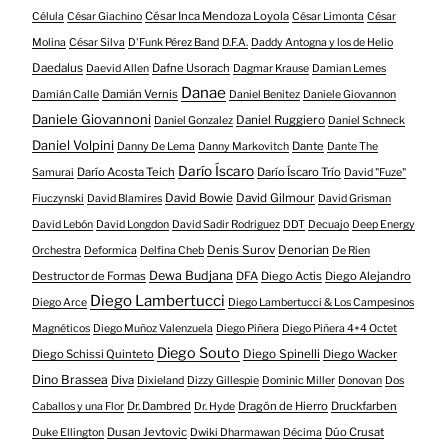
César Inca Mendoza Loyola
Célula
César Giachino
César Limonta
César
Molina
César Silva
D'Funk Pérez Band
D.F.A.
Daddy Antogna y los de Helio
Daedalus
Dafne Usorach
Daevid Allen
Dagmar Krause
Damian Lemes
Danae
Damián Vernis
Damián Calle
Daniel Benitez
Daniele Giovannon
Daniele Giovannoni
Daniel Ruggiero
Daniel Gonzalez
Daniel Schneck
Daniel Volpini
Dante
Danny De Lema
Danny Markovitch
Dante The
Darío Íscaro
Darío Acosta Teich
Darío Íscaro Trío
Samurai
David "Fuze"
David Bowie
David Gilmour
Fiuczynski
David Blamires
David Grisman
David Lebón
David Longdon
David Sadir Rodriguez
DDT
Decuajo
Deep Energy
Denis Surov
Denorian
Orchestra
Deformica
Delfina Cheb
De Rien
Dewa Budjana
Destructor de Formas
DFA
Diego Actis
Diego Alejandro
Diego Lambertucci
Diego Arce
Diego Lambertucci & Los Campesinos
Magnéticos
Diego Muñoz Valenzuela
Diego Piñera
Diego Piñera 4+4 Octet
Diego Souto
Diego Schissi Quinteto
Diego Spinelli
Diego Wacker
Dino Brassea
Diva
Dixieland
Dizzy Gillespie
Dominic Miller
Donovan
Dos
Dr. Dambred
Dragón de Hierro
Druckfarben
Caballos y una Flor
Dr. Hyde
Dusan Jevtovic
Dúo Crusat
Duke Ellington
Dwiki Dharmawan
Décima