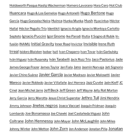
Holdsworth Pasqua Haslip Wackerman
Homero Lavorano
Hora Cero
Hot Club
Huancara
Hugo Bertone
Hugo & Los Gemelos
Hugo Antonelli
Hugo
Huinca
Hush
García
Hugo Gonzalez Neira
Hunka Munka
Hyacintus
Héctor
Hallal
Héctor Pegullo Trío
Identikit
Ignacio Arigós
Ignacio Montoya Carlotto
Ignacio Puccini
Igor Gnomo
Septeto
Ike Parodi
Illutia
Il Sogno di Rubik
In-
Initial Gravity
Invisible
Irene Ruth
fusión
INAMU
Inner Road
Invictor
Irreal
Isidoro Blaisten
Isobar
Iszil
Ivan Chaparro
Ivan Tovar
Iván Garbulsky
Iván Tarabelli
Jaco Pastorius
Jade
Iván Iñiguez
Iván Rusansky
Jack Rozz Trío
Jano
James George Frazer
James Taylor
Jan Fiala
Jasmín Narvaja
Jati Signorio
Javier García
Javier
Javier Chino Suárez
Javier Madrazo
Javier Malosetti
Mareco
Jazz Cuvée
Javier Robledo
Javier Villafañe
Javi Herrera
Jaén Kieff
JC
Jeff Beck
Jeff Green
Cinel
Jean Michel Jarre
Jeff Wayne
Jelly Roll Morton
Jethro Tull
Jimi Hendrix
Jerry Garcia
Jerry Marotta
Jesus Christ Superstar
Jinetes negros
Joaco Vaccari
Jimmy Johnson
Joaquín Fridman
Joaquín
Joe Bonamassa
John
Lombardo
Joe Chawki
Joel Castañeda Iñiguez
John Hennessy
Coltrane
John McLaughlin
John Mayer
John Miles
John Zorn
Jonatan
Johnny Winter
John Wetton
Jon Anderson
Jonatan Piña