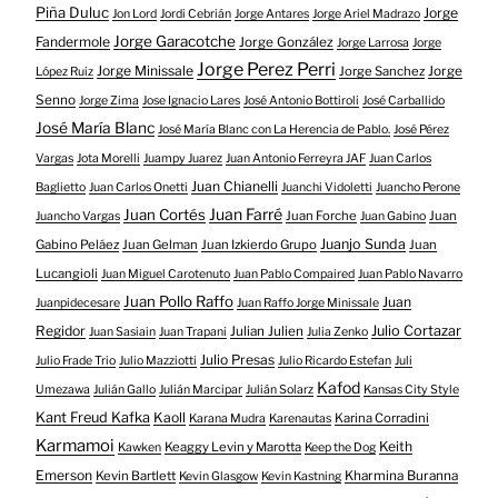
Piña Duluc
Jorge
Jon Lord
Jordi Cebrián
Jorge Antares
Jorge Ariel Madrazo
Jorge Garacotche
Fandermole
Jorge González
Jorge Larrosa
Jorge
Jorge Perez Perri
Jorge Minissale
Jorge Sanchez
Jorge
López Ruiz
Senno
Jorge Zima
Jose Ignacio Lares
José Antonio Bottiroli
José Carballido
José María Blanc
José María Blanc con La Herencia de Pablo.
José Pérez
Vargas
Jota Morelli
Juampy Juarez
Juan Antonio Ferreyra JAF
Juan Carlos
Juan Chianelli
Baglietto
Juan Carlos Onetti
Juanchi Vidoletti
Juancho Perone
Juan Farré
Juan Cortés
Juan Forche
Juan
Juancho Vargas
Juan Gabino
Juanjo Sunda
Gabino Peláez
Juan Gelman
Juan Izkierdo Grupo
Juan
Lucangioli
Juan Miguel Carotenuto
Juan Pablo Compaired
Juan Pablo Navarro
Juan Pollo Raffo
Juan
Juanpidecesare
Juan Raffo Jorge Minissale
Regidor
Julio Cortazar
Julian Julien
Juan Sasiain
Juan Trapani
Julia Zenko
Julio Presas
Julio Frade Trio
Julio Mazziotti
Julio Ricardo Estefan
Juli
Kafod
Umezawa
Julián Gallo
Julián Marcipar
Julián Solarz
Kansas City Style
Kant Freud Kafka
Kaoll
Karina Corradini
Karana Mudra
Karenautas
Karmamoi
Keith
Keaggy Levin y Marotta
Kawken
Keep the Dog
Emerson
Kevin Bartlett
Kharmina Buranna
Kevin Glasgow
Kevin Kastning