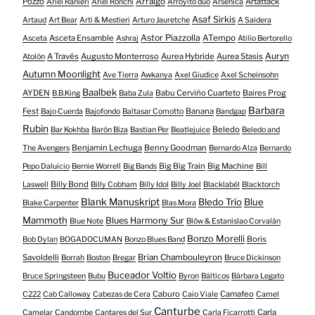
Pozzo
Arraigo
Artattack
Ariel Ranieri
Ariel Ronchi
Arroyito dúo
Arsénica
Asaf Sirkis
Artaud
Art Bear
Arti & Mestieri
Arturo Jauretche
A Saidera
Astor Piazzolla
Asceta Ensamble
ATempo
Asceta
Ashraj
Atilio Bertorello
Auryn
A Través
Augusto Monterroso
Aurea Hybride
Aurea Stasis
Atolón
Autumn Moonlight
Ave Tierra
Awkanya
Axel Giudice
Axel Scheinsohn
Baalbek
AYDEN
Babu Cerviño Cuarteto
Baires Prog
B.B.King
Baba Zula
Barbara
Fest
Banana
Bajo Cuerda
Bajofondo
Baltasar Comotto
Bandgap
Rubin
Beledo
Bar Kokhba
Barón Biza
Bastian Per
Beatlejuice
Beledo and
Benjamin Lechuga
Benny Goodman
The Avengers
Bernardo Alza
Bernardo
Big Big Train
Big Machine
Pepo Daluicio
Bernie Worrell
Big Bands
Bill
Billy Bond
Laswell
Billy Cobham
Billy Idol
Billy Joel
Blacklabél
Blacktorch
Blank Manuskript
Bledo Trío
Blue
Blake Carpenter
Blas Mora
Mammoth
Blues Harmony Sur
Blue Note
Blöw & Estanislao Corvalán
Bonzo Morelli
Boris
Bob Dylan
BOGADOCUMAN
Bonzo Blues Band
Savoldelli
Brian Chambouleyron
Borrah
Boston
Bregar
Bruce Dickinson
Buceador Voltio
Bruce Springsteen
Bubu
Byron
Bálticos
Bárbara Legato
Caburo
Camafeo
C222
Cab Calloway
Cabezas de Cera
Caio Viale
Camel
Canturbe
Carla
Camelar
Candombe
Cantares del Sur
Carla Ficarrotti