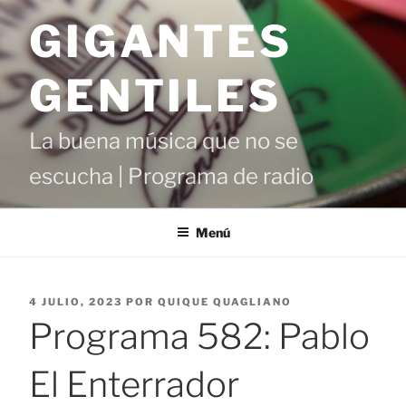
Saltar
GIGANTES
al
contenido
GENTILES
La buena música que no se
escucha | Programa de radio
Menú
PUBLICADO
4 JULIO, 2023
POR
QUIQUE QUAGLIANO
EL
Programa 582: Pablo
El Enterrador