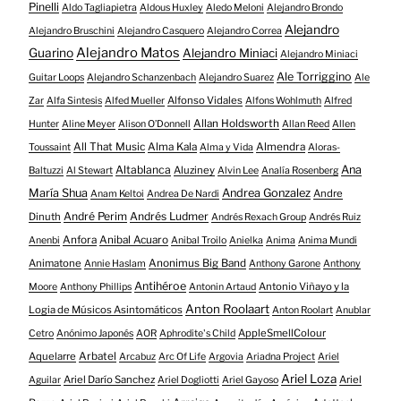
Pinelli
Aldo Tagliapietra
Aldous Huxley
Aledo Meloni
Alejandro Brondo
Alejandro
Alejandro Bruschini
Alejandro Casquero
Alejandro Correa
Alejandro Matos
Guarino
Alejandro Miniaci
Alejandro Miniaci
Ale Torriggino
Guitar Loops
Alejandro Schanzenbach
Alejandro Suarez
Ale
Alfonso Vidales
Zar
Alfa Sintesis
Alfed Mueller
Alfons Wohlmuth
Alfred
Allan Holdsworth
Hunter
Aline Meyer
Alison O​’​Donnell
Allan Reed
Allen
All That Music
Alma Kala
Almendra
Toussaint
Alma y Vida
Aloras-
Altablanca
Ana
Aluziney
Baltuzzi
Al Stewart
Alvin Lee
Analía Rosenberg
María Shua
Andrea Gonzalez
Andre
Anam Keltoi
Andrea De Nardi
André Perim
Andrés Ludmer
Dinuth
Andrés Rexach Group
Andrés Ruiz
Anfora
Anibal Acuaro
Anenbi
Anibal Troilo
Anielka
Anima
Anima Mundi
Animatone
Anonimus Big Band
Annie Haslam
Anthony Garone
Anthony
Antihéroe
Antonio Viñayo y la
Moore
Anthony Phillips
Antonin Artaud
Anton Roolaart
Logia de Músicos Asintomáticos
Anton Roolart
Anublar
AppleSmellColour
Cetro
Anónimo Japonés
AOR
Aphrodite's Child
Aquelarre
Arbatel
Arcabuz
Arc Of Life
Argovia
Ariadna Project
Ariel
Ariel Loza
Ariel Darío Sanchez
Ariel
Aguilar
Ariel Dogliotti
Ariel Gayoso