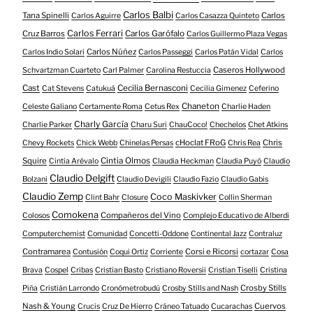
Carlos Balbi
Tana Spinelli
Carlos
Carlos Aguirre
Carlos Casazza Quinteto
Carlos Ferrari
Cruz Barros
Carlos Garófalo
Carlos Guillermo Plaza Vegas
Carlos Núñez
Carlos Indio Solari
Carlos Passeggi
Carlos Patán Vidal
Carlos
Caseros Hollywood
Schvartzman Cuarteto
Carl Palmer
Carolina Restuccia
Cast
Cecilia Bernasconi
Cat Stevens
Catukuá
Cecilia Gimenez
Ceferino
Chaneton
Celeste Galiano
Certamente Roma
Cetus Rex
Charlie Haden
Charly García
Charlie Parker
Charu Suri
ChauCoco!
Chechelos
Chet Atkins
cHoclat FRoG
Chris
Chevy Rockets
Chick Webb
Chinelas Persas
Chris Rea
Squire
Cintia Olmos
Cintia Arévalo
Claudia Heckman
Claudia Puyó
Claudio
Claudio Delgift
Bolzani
Claudio Devigili
Claudio Fazio
Claudio Gabis
Claudio Zemp
Coco Maskivker
Clint Bahr
Closure
Collin Sherman
Comokena
Compañeros del Vino
Colosos
Complejo Educativo de Alberdi
Computerchemist
Comunidad
Concetti-Oddone
Continental Jazz
Contraluz
Contramarea
Corsi e Ricorsi
Contusión
Coqui Ortiz
Corriente
cortazar
Cosa
Brava
Cospel
Cribas
Cristian Basto
Cristiano Roversii
Cristian Tiselli
Cristina
Crosby Stills
Piña
Cristián Larrondo
Cronómetrobudú
Crosby Stills and Nash
Nash & Young
Cuervos
Crucis
Cruz De Hierro
Cráneo Tatuado
Cucarachas