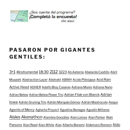
PASARON POR GIGANTES
GENTILES:
3+1
2112
18:30
4Instrumental
3223
Ab Aeterno
Abelardo Castillo
Abril
Acid Rain
Musashi
Abstraction Layer
Abstrakt
ABWH
Acido Pléxippus
Active Heed
ADHER
Adolfo Bioy Casares
Adriana Monis
Adriana Nano
Adrian
Adrian Filak von Blanck
Adrian Belew
Adrian Belew Power Trio
Iowa
Adrián Gruning Trío
Adrián Marqués Gómez
Adrián Mastrocola
Aequo
Agents of Mercy
Agharta Proyect
Agustina Banegas
Agustín Millares
Aisles
Akenathon
Alan
Alambre González
Alan Lomax
Alan Parker
Aldo
Parsons
Alan Reed
Alan White
Alas
Alberto Bonomi
Aldemaro Romero