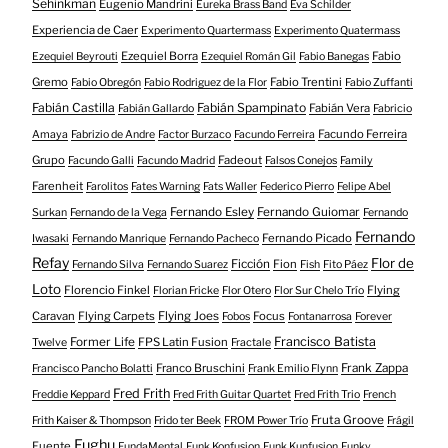
Sehinkman
Eugenio Mandrini
Eureka Brass Band
Eva Schilder
Experiencia de Caer
Experimento Quartermass
Experimento Quatermass
Ezequiel Borra
Fabio
Ezequiel Beyrouti
Ezequiel Román Gil
Fabio Banegas
Gremo
Fabio Trentini
Fabio Obregón
Fabio Rodriguez de la Flor
Fabio Zuffanti
Fabián Castilla
Fabián Spampinato
Fabián Vera
Fabián Gallardo
Fabricio
Facundo Ferreira
Amaya
Fabrizio de Andre
Factor Burzaco
Facundo Ferreira
Grupo
Fadeout
Facundo Galli
Facundo Madrid
Falsos Conejos
Family
Farenheit
Farolitos
Fates Warning
Fats Waller
Federico Pierro
Felipe Abel
Fernando Esley
Fernando Guiomar
Surkan
Fernando de la Vega
Fernando
Fernando
Fernando Picado
Iwasaki
Fernando Manrique
Fernando Pacheco
Refay
Flor de
Ficción
Fion
Fernando Silva
Fernando Suarez
Fish
Fito Páez
Loto
Florencio Finkel
Flying
Florian Fricke
Flor Otero
Flor Sur Chelo Trío
Caravan
Flying Carpets
Flying Joes
Focus
Fobos
Fontanarrosa
Forever
Francisco Batista
Former Life
FPS Latin Fusion
Twelve
Fractale
Franco Bruschini
Frank Zappa
Francisco Pancho Bolatti
Frank Emilio Flynn
Fred Frith
Freddie Keppard
Fred Frith Guitar Quartet
Fred Frith Trio
French
Fruta Groove
Frith Kaiser & Thompson
Frido ter Beek
FROM Power Trío
Frágil
Fughu
Fuente
FundaMental
Funk Konfusion
Funk Kunfusion
Funky