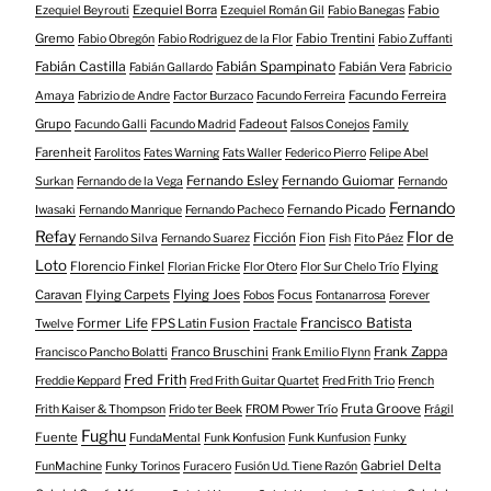
Ezequiel Borra
Fabio
Ezequiel Beyrouti
Ezequiel Román Gil
Fabio Banegas
Gremo
Fabio Trentini
Fabio Obregón
Fabio Rodriguez de la Flor
Fabio Zuffanti
Fabián Castilla
Fabián Spampinato
Fabián Vera
Fabián Gallardo
Fabricio
Facundo Ferreira
Amaya
Fabrizio de Andre
Factor Burzaco
Facundo Ferreira
Grupo
Fadeout
Facundo Galli
Facundo Madrid
Falsos Conejos
Family
Farenheit
Farolitos
Fates Warning
Fats Waller
Federico Pierro
Felipe Abel
Fernando Esley
Fernando Guiomar
Surkan
Fernando de la Vega
Fernando
Fernando
Fernando Picado
Iwasaki
Fernando Manrique
Fernando Pacheco
Refay
Flor de
Ficción
Fion
Fernando Silva
Fernando Suarez
Fish
Fito Páez
Loto
Florencio Finkel
Flying
Florian Fricke
Flor Otero
Flor Sur Chelo Trío
Caravan
Flying Carpets
Flying Joes
Focus
Fobos
Fontanarrosa
Forever
Francisco Batista
Former Life
FPS Latin Fusion
Twelve
Fractale
Franco Bruschini
Frank Zappa
Francisco Pancho Bolatti
Frank Emilio Flynn
Fred Frith
Freddie Keppard
Fred Frith Guitar Quartet
Fred Frith Trio
French
Fruta Groove
Frith Kaiser & Thompson
Frido ter Beek
FROM Power Trío
Frágil
Fughu
Fuente
FundaMental
Funk Konfusion
Funk Kunfusion
Funky
Gabriel Delta
FunMachine
Funky Torinos
Furacero
Fusión Ud. Tiene Razón