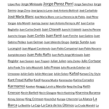
Jorge Perez Perri
Jorge Minissale
Jorge Sanchez
Jorge
López Ruiz
Senno
Jorge Zima
Jose Ignacio Lares
José Antonio Bottiroli
José Carballido
José María Blanc
José María Blanc con La Herencia de Pablo.
José Pérez
Vargas
Jota Morelli
Juampy Juarez
Juan Antonio Ferreyra JAF
Juan Carlos
Juan Chianelli
Baglietto
Juan Carlos Onetti
Juanchi Vidoletti
Juancho Perone
Juan Farré
Juan Cortés
Juan Forche
Juan
Juancho Vargas
Juan Gabino
Juanjo Sunda
Gabino Peláez
Juan Gelman
Juan Izkierdo Grupo
Juan
Lucangioli
Juan Miguel Carotenuto
Juan Pablo Compaired
Juan Pablo Navarro
Juan Pollo Raffo
Juan
Juanpidecesare
Juan Raffo Jorge Minissale
Regidor
Julio Cortazar
Julian Julien
Juan Sasiain
Juan Trapani
Julia Zenko
Julio Presas
Julio Frade Trio
Julio Mazziotti
Julio Ricardo Estefan
Juli
Kafod
Umezawa
Julián Gallo
Julián Marcipar
Julián Solarz
Kansas City Style
Kant Freud Kafka
Kaoll
Karina Corradini
Karana Mudra
Karenautas
Karmamoi
Keith
Keaggy Levin y Marotta
Kawken
Keep the Dog
Emerson
Kevin Bartlett
Kharmina Buranna
Kevin Glasgow
Kevin Kastning
La
King Crimson
La Alianza
Kimey Gómez
KnockOut
Kuropa
L'Hermité
Barca
La Cara de los Últimos
La Caja
La Bastilla
La Cruda Mandril
La