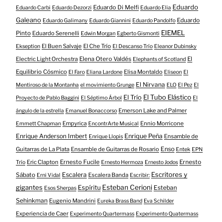
Eduardo
Eduardo Di Melfi
Eduardo Carbi
Eduardo Dezorzi
Eduardo Elia
Galeano
Eduardo
Eduardo Galimany
Eduardo Giannini
Eduardo Pandolfo
EIEMEL
Pinto
Eduardo Serenelli
Edwin Morgan
Egberto Gismonti
El Buen Salvaje
El Che Trío
Ekseption
El Descanso Trío
Eleanor Dubinsky
Electric Light Orchestra
Elena Otero Valdés
El
Elephants of Scotland
Equilibrio Cósmico
Elisa Montaldo
El Faro
Eliana Lardone
Eliseon
El
El Nirvana
Mentiroso de la Montanha
el movimiento Grunge
ELO
El Pez
El
El Tubo Elástico
El Trío
Proyecto de Pablo Baggini
El Séptimo Árbol
El
Emerson Lake and Palmer
ángulo de la estrella
Emanuel Bonaccorso
Empyrica
Ennio Morricone
Emmett Chapman
EncontrArte Musical
Enrique Anderson Imbert
Enrique Peña
Ensamble de
Enrique Llopis
Enso
Guitarras de La Plata
Ensamble de Guitarras de Rosario
Entek
EPN
Eric Clapton
Ernesto Fucile
Ernesto
Trío
Ernesto Hermoza
Ernesto Jodos
Escritores y
Escalera
Sábato
Escalera Banda
Erni Vidal
Escribir:
gigantes
Esteban Cerioni
Espíritu
Esteban
Esos Sherpas
Sehinkman
Eugenio Mandrini
Eureka Brass Band
Eva Schilder
Experiencia de Caer
Experimento Quartermass
Experimento Quatermass