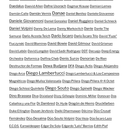
Daedalus
Dafne Usorach
Daevid Allen
Dagmar Krause
Damian Lemes
Danae
Damián Vernis
Damián Calle
Daniel Benitez
Daniele Giovannon
Daniele Giovannoni
Daniel Ruggiero
Daniel Gonzalez
Daniel Schneck
Daniel Volpini
Dante
Danny De Lema
Danny Markovitch
Dante The
Darío Íscaro
Darío Acosta Teich
Darío Íscaro Trío
Samurai
David "Fuze"
David Bowie
David Gilmour
Fiuczynski
David Blamires
David Grisman
David Lebón
David Longdon
David Sadir Rodriguez
DDT
Decuajo
Deep Energy
Denis Surov
Denorian
Orchestra
Deformica
Delfina Cheb
De Rien
Dewa Budjana
Destructor de Formas
DFA
Diego Actis
Diego Alejandro
Diego Lambertucci
Diego Arce
Diego Lambertucci & Los Campesinos
Magnéticos
Diego Muñoz Valenzuela
Diego Piñera
Diego Piñera 4+4 Octet
Diego Souto
Diego Schissi Quinteto
Diego Spinelli
Diego Wacker
Dino Brassea
Diva
Dixieland
Dizzy Gillespie
Dominic Miller
Donovan
Dos
Dr. Dambred
Dragón de Hierro
Druckfarben
Caballos y una Flor
Dr. Hyde
Dusan Jevtovic
Dúo Crusat
Duke Ellington
Dwiki Dharmawan
Décima
Fernández
Dúo Desalma
Dúo Souto Volpini
Dúo Veza
Dúo Íscaro Lazo
E.C.O.S.
Earswideopen
Edgar De Sola
Edgardo "Lalo" Barrios
Edith Piaf