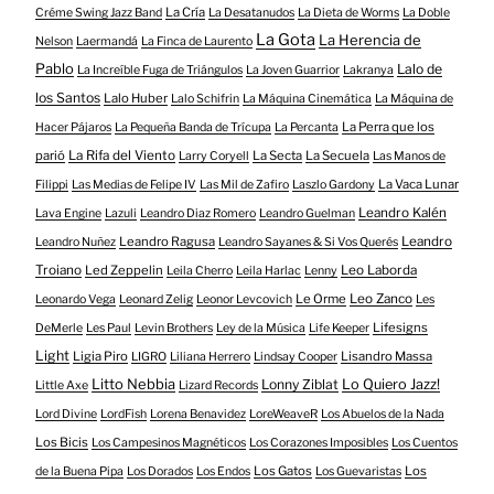
La Cría
Créme Swing Jazz Band
La Desatanudos
La Dieta de Worms
La Doble
La Gota
La Herencia de
Nelson
Laermandá
La Finca de Laurento
Pablo
Lalo de
La Increíble Fuga de Triángulos
La Joven Guarrior
Lakranya
los Santos
Lalo Huber
Lalo Schifrin
La Máquina Cinemática
La Máquina de
La Perra que los
Hacer Pájaros
La Pequeña Banda de Trícupa
La Percanta
parió
La Rifa del Viento
La Secta
La Secuela
Larry Coryell
Las Manos de
La Vaca Lunar
Filippi
Las Medias de Felipe IV
Las Mil de Zafiro
Laszlo Gardony
Leandro Kalén
Lava Engine
Lazuli
Leandro Diaz Romero
Leandro Guelman
Leandro Ragusa
Leandro
Leandro Nuñez
Leandro Sayanes & Si Vos Querés
Troiano
Led Zeppelin
Leo Laborda
Leila Cherro
Leila Harlac
Lenny
Le Orme
Leo Zanco
Leonardo Vega
Leonard Zelig
Leonor Levcovich
Les
Lifesigns
DeMerle
Les Paul
Levin Brothers
Ley de la Música
Life Keeper
Light
Ligia Piro
Lisandro Massa
LIGRO
Liliana Herrero
Lindsay Cooper
Litto Nebbia
Lonny Ziblat
Lo Quiero Jazz!
Little Axe
Lizard Records
Lord Divine
LordFish
Lorena Benavidez
LoreWeaveR
Los Abuelos de la Nada
Los Bicis
Los Campesinos Magnéticos
Los Corazones Imposibles
Los Cuentos
Los Gatos
Los
de la Buena Pipa
Los Dorados
Los Endos
Los Guevaristas