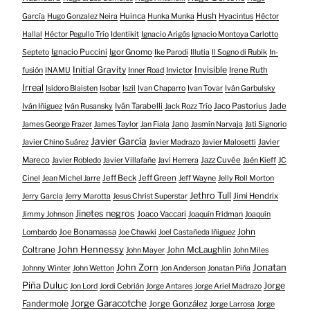
Huinca
Hush
García
Hugo Gonzalez Neira
Hunka Munka
Hyacintus
Héctor
Hallal
Héctor Pegullo Trío
Identikit
Ignacio Arigós
Ignacio Montoya Carlotto
Ignacio Puccini
Igor Gnomo
Septeto
Ike Parodi
Illutia
Il Sogno di Rubik
In-
Initial Gravity
Invisible
Irene Ruth
fusión
INAMU
Inner Road
Invictor
Irreal
Isidoro Blaisten
Isobar
Iszil
Ivan Chaparro
Ivan Tovar
Iván Garbulsky
Iván Tarabelli
Jaco Pastorius
Jade
Iván Iñiguez
Iván Rusansky
Jack Rozz Trío
Jano
James George Frazer
James Taylor
Jan Fiala
Jasmín Narvaja
Jati Signorio
Javier García
Javier
Javier Chino Suárez
Javier Madrazo
Javier Malosetti
Mareco
Jazz Cuvée
Javier Robledo
Javier Villafañe
Javi Herrera
Jaén Kieff
JC
Jeff Beck
Jeff Green
Cinel
Jean Michel Jarre
Jeff Wayne
Jelly Roll Morton
Jethro Tull
Jimi Hendrix
Jerry Garcia
Jerry Marotta
Jesus Christ Superstar
Jinetes negros
Joaco Vaccari
Jimmy Johnson
Joaquín Fridman
Joaquín
Joe Bonamassa
John
Lombardo
Joe Chawki
Joel Castañeda Iñiguez
John Hennessy
Coltrane
John McLaughlin
John Mayer
John Miles
John Zorn
Jonatan
Johnny Winter
John Wetton
Jon Anderson
Jonatan Piña
Piña Duluc
Jorge
Jon Lord
Jordi Cebrián
Jorge Antares
Jorge Ariel Madrazo
Jorge Garacotche
Fandermole
Jorge González
Jorge Larrosa
Jorge