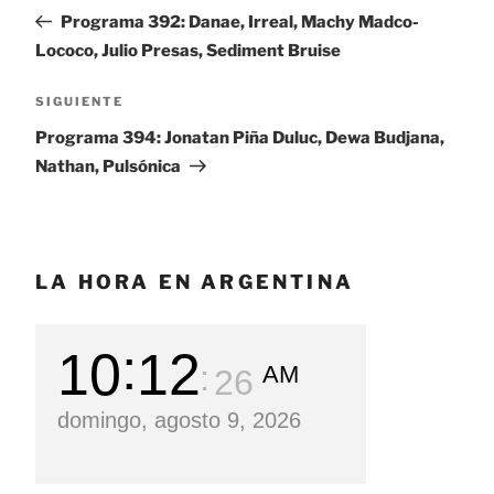
de
anterior:
Programa 392: Danae, Irreal, Machy Madco-
entradas
Lococo, Julio Presas, Sediment Bruise
SIGUIENTE
Siguiente
entrada
Programa 394: Jonatan Piña Duluc, Dewa Budjana,
Nathan, Pulsónica
LA HORA EN ARGENTINA
10
12
AM
28
domingo, agosto 9, 2026