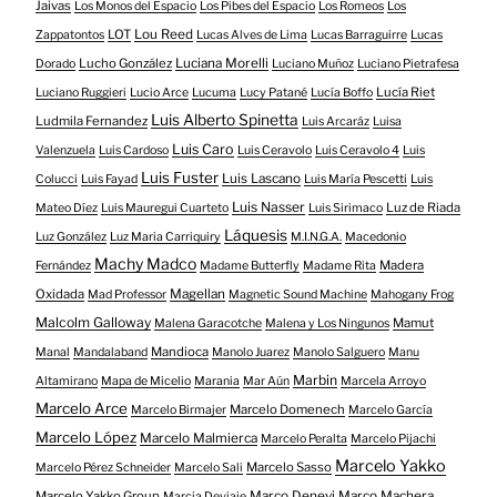
Jaivas
Los Monos del Espacio
Los Pibes del Espacio
Los Romeos
Los
LOT
Lou Reed
Zappatontos
Lucas Alves de Lima
Lucas Barraguirre
Lucas
Lucho González
Luciana Morelli
Dorado
Luciano Muñoz
Luciano Pietrafesa
Lucía Riet
Luciano Ruggieri
Lucio Arce
Lucuma
Lucy Patané
Lucía Boffo
Luis Alberto Spinetta
Ludmila Fernandez
Luis Arcaráz
Luisa
Luis Caro
Valenzuela
Luis Cardoso
Luis Ceravolo
Luis Ceravolo 4
Luis
Luis Fuster
Luis Lascano
Colucci
Luis Fayad
Luis María Pescetti
Luis
Luis Nasser
Luz de Riada
Mateo Díez
Luis Mauregui Cuarteto
Luis Sirimaco
Láquesis
Luz González
Luz Maria Carriquiry
M.I.N.G.A.
Macedonio
Machy Madco
Madera
Fernández
Madame Butterfly
Madame Rita
Oxidada
Magellan
Mad Professor
Magnetic Sound Machine
Mahogany Frog
Malcolm Galloway
Mamut
Malena Garacotche
Malena y Los Ningunos
Mandioca
Manal
Mandalaband
Manolo Juarez
Manolo Salguero
Manu
Marbin
Altamirano
Mapa de Micelio
Marania
Mar Aún
Marcela Arroyo
Marcelo Arce
Marcelo Domenech
Marcelo Birmajer
Marcelo García
Marcelo López
Marcelo Malmierca
Marcelo Peralta
Marcelo Pijachi
Marcelo Yakko
Marcelo Sasso
Marcelo Pérez Schneider
Marcelo Sali
Marcelo Yakko Group
Marco Denevi
Marco Machera
Marcia Deviaje