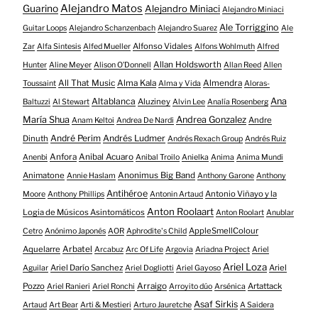
Alejandro Matos
Guarino
Alejandro Miniaci
Alejandro Miniaci
Ale Torriggino
Guitar Loops
Alejandro Schanzenbach
Alejandro Suarez
Ale
Alfonso Vidales
Zar
Alfa Sintesis
Alfed Mueller
Alfons Wohlmuth
Alfred
Allan Holdsworth
Hunter
Aline Meyer
Alison O​’​Donnell
Allan Reed
Allen
All That Music
Alma Kala
Almendra
Toussaint
Alma y Vida
Aloras-
Altablanca
Ana
Aluziney
Baltuzzi
Al Stewart
Alvin Lee
Analía Rosenberg
María Shua
Andrea Gonzalez
Andre
Anam Keltoi
Andrea De Nardi
André Perim
Andrés Ludmer
Dinuth
Andrés Rexach Group
Andrés Ruiz
Anfora
Anibal Acuaro
Anenbi
Anibal Troilo
Anielka
Anima
Anima Mundi
Animatone
Anonimus Big Band
Annie Haslam
Anthony Garone
Anthony
Antihéroe
Antonio Viñayo y la
Moore
Anthony Phillips
Antonin Artaud
Anton Roolaart
Logia de Músicos Asintomáticos
Anton Roolart
Anublar
AppleSmellColour
Cetro
Anónimo Japonés
AOR
Aphrodite's Child
Aquelarre
Arbatel
Arcabuz
Arc Of Life
Argovia
Ariadna Project
Ariel
Ariel Loza
Ariel Darío Sanchez
Ariel
Aguilar
Ariel Dogliotti
Ariel Gayoso
Pozzo
Arraigo
Artattack
Ariel Ranieri
Ariel Ronchi
Arroyito dúo
Arsénica
Asaf Sirkis
Artaud
Art Bear
Arti & Mestieri
Arturo Jauretche
A Saidera