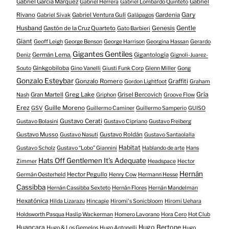
Gabriel García Márquez
Gabriel
Gabriel Herrera
Gabriel Lombardo Quinteto
Gary
Rivano
Gabriel Ventura Gulí
Gardenia
Gabriel Sivak
Galápagos
Husband
Gentle
Gastón de la Cruz Quarteto
Genesis
Gato Barbieri
Giant
Geoff Leigh
George Benson
George Harrison
Georgina Hassan
Gerardo
Gigantes Gentiles
Germán Lema.
Gigantología
Deniz
Gignoli-Juarez-
Ginkgobiloba
Souto
Gino Vanelli
Giusti Funk Corp
Glenn Miller
Gong
Gonzalo Esteybar
Gonzalo Romero
Graffiti
Gordon Lightfoot
Graham
Gría
Gran Martell
Greg Lake
Grisel Bercovich
Nash
Griphon
Groove Flow
Erez
Guille Moreno
GSV
Guillermo Caminer
Guillermo Samperio
GUISO
Gustavo Cerati
Gustavo Bolasini
Gustavo Cipriano
Gustavo Freiberg
Gustavo Musso
Gustavo Roldán
Gustavo Nasuti
Gustavo Santaolalla
Habitat
Gustavo Scholz
Gustavo “Lobo” Giannini
Hablando de arte
Hans
Hats Off Gentlemen It's Adequate
Zimmer
Headspace
Hector
Hernán
Hector Pegullo
Germán Oesterheld
Henry Cow
Hermann Hesse
Cassibba
Hernán Cassibba Sexteto
Hernán Flores
Hernán Mandelman
Hexatónica
Hilda Lizarazu
Hincapie
Hiromi's Sonicbloom
Hiromi Uehara
Holdsworth Pasqua Haslip Wackerman
Homero Lavorano
Hora Cero
Hot Club
Huancara
Hugo Bertone
Hugo & Los Gemelos
Hugo Antonelli
Hugo