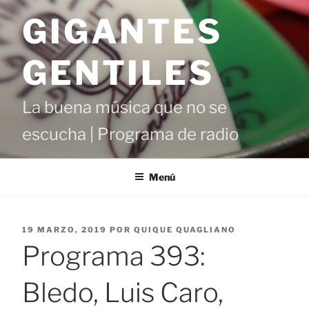
Saltar
GIGANTES
al
contenido
GENTILES
La buena música que no se
escucha | Programa de radio
Menú
PUBLICADO
19 MARZO, 2019
POR
QUIQUE QUAGLIANO
EL
Programa 393:
Bledo, Luis Caro,