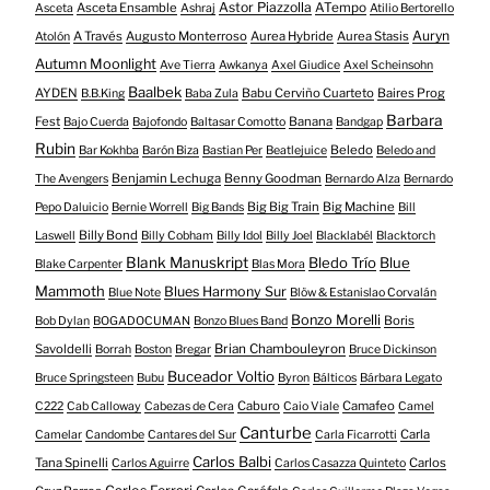
Astor Piazzolla
Asceta Ensamble
ATempo
Asceta
Ashraj
Atilio Bertorello
Auryn
A Través
Augusto Monterroso
Aurea Hybride
Aurea Stasis
Atolón
Autumn Moonlight
Ave Tierra
Awkanya
Axel Giudice
Axel Scheinsohn
Baalbek
AYDEN
Babu Cerviño Cuarteto
Baires Prog
B.B.King
Baba Zula
Barbara
Fest
Banana
Bajo Cuerda
Bajofondo
Baltasar Comotto
Bandgap
Rubin
Beledo
Bar Kokhba
Barón Biza
Bastian Per
Beatlejuice
Beledo and
Benjamin Lechuga
Benny Goodman
The Avengers
Bernardo Alza
Bernardo
Big Big Train
Big Machine
Pepo Daluicio
Bernie Worrell
Big Bands
Bill
Billy Bond
Laswell
Billy Cobham
Billy Idol
Billy Joel
Blacklabél
Blacktorch
Blank Manuskript
Bledo Trío
Blue
Blake Carpenter
Blas Mora
Mammoth
Blues Harmony Sur
Blue Note
Blöw & Estanislao Corvalán
Bonzo Morelli
Boris
Bob Dylan
BOGADOCUMAN
Bonzo Blues Band
Savoldelli
Brian Chambouleyron
Borrah
Boston
Bregar
Bruce Dickinson
Buceador Voltio
Bruce Springsteen
Bubu
Byron
Bálticos
Bárbara Legato
Caburo
Camafeo
C222
Cab Calloway
Cabezas de Cera
Caio Viale
Camel
Canturbe
Carla
Camelar
Candombe
Cantares del Sur
Carla Ficarrotti
Carlos Balbi
Tana Spinelli
Carlos
Carlos Aguirre
Carlos Casazza Quinteto