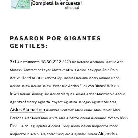
PASARON POR GIGANTES
GENTILES:
3+1
2112
18:30
4Instrumental
3223
Ab Aeterno
Abelardo Castillo
Abril
Acid Rain
Musashi
Abstraction Layer
Abstrakt
ABWH
Acido Pléxippus
Active Heed
ADHER
Adolfo Bioy Casares
Adriana Monis
Adriana Nano
Adrian
Adrian Filak von Blanck
Adrian Belew
Adrian Belew Power Trio
Iowa
Adrián Gruning Trío
Adrián Marqués Gómez
Adrián Mastrocola
Aequo
Agents of Mercy
Agharta Proyect
Agustina Banegas
Agustín Millares
Aisles
Akenathon
Alan
Alambre González
Alan Lomax
Alan Parker
Aldo
Parsons
Alan Reed
Alan White
Alas
Alberto Bonomi
Aldemaro Romero
Pinelli
Aldo Tagliapietra
Aldous Huxley
Aledo Meloni
Alejandro Brondo
Alejandro
Alejandro Bruschini
Alejandro Casquero
Alejandro Correa