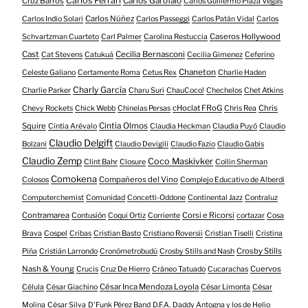
Carlos Ferrari
Cruz Barros
Carlos Garófalo
Carlos Guillermo Plaza Vegas
Carlos Núñez
Carlos Indio Solari
Carlos Passeggi
Carlos Patán Vidal
Carlos
Caseros Hollywood
Schvartzman Cuarteto
Carl Palmer
Carolina Restuccia
Cast
Cecilia Bernasconi
Cat Stevens
Catukuá
Cecilia Gimenez
Ceferino
Chaneton
Celeste Galiano
Certamente Roma
Cetus Rex
Charlie Haden
Charly García
Charlie Parker
Charu Suri
ChauCoco!
Chechelos
Chet Atkins
cHoclat FRoG
Chris
Chevy Rockets
Chick Webb
Chinelas Persas
Chris Rea
Squire
Cintia Olmos
Cintia Arévalo
Claudia Heckman
Claudia Puyó
Claudio
Claudio Delgift
Bolzani
Claudio Devigili
Claudio Fazio
Claudio Gabis
Claudio Zemp
Coco Maskivker
Clint Bahr
Closure
Collin Sherman
Comokena
Compañeros del Vino
Colosos
Complejo Educativo de Alberdi
Computerchemist
Comunidad
Concetti-Oddone
Continental Jazz
Contraluz
Contramarea
Corsi e Ricorsi
Contusión
Coqui Ortiz
Corriente
cortazar
Cosa
Brava
Cospel
Cribas
Cristian Basto
Cristiano Roversii
Cristian Tiselli
Cristina
Crosby Stills
Piña
Cristián Larrondo
Cronómetrobudú
Crosby Stills and Nash
Nash & Young
Cuervos
Crucis
Cruz De Hierro
Cráneo Tatuado
Cucarachas
César Inca Mendoza Loyola
Célula
César Giachino
César Limonta
César
Molina
César Silva
D'Funk Pérez Band
D.F.A.
Daddy Antogna y los de Helio