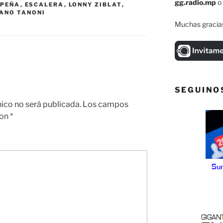
gg.radio.mp
o
 PEÑA
,
ESCALERA
,
LONNY ZIBLAT
,
ANO TANONI
Muchas gracias
SEGUINO
nico no será publicada.
Los campos
con
*