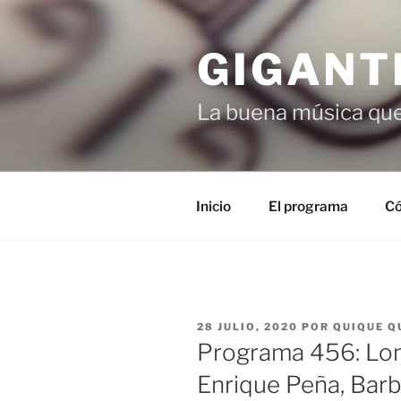
Saltar
al
GIGANT
contenido
La buena música que
Inicio
El programa
Có
PUBLICADO
28 JULIO, 2020
POR
QUIQUE Q
EL
Programa 456: Lonn
Enrique Peña, Barb