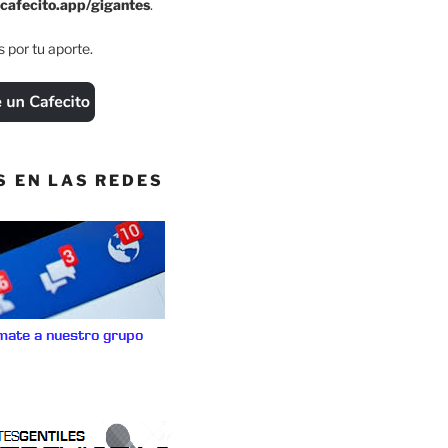
cafecito.app/gigantes
.
 por tu aporte.
S EN LAS REDES