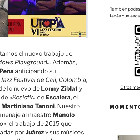
También podés 
tenés que esca
tamos el nuevo trabajo de
dows Playground»
. Además,
 Peña
anticipando su
Jazz Festival de Cali, Colombia,
Otros med
de lo nuevo de
Lonny Ziblat
y
o de
«Resistir»
de
Escalera
, el
r
Martiniano Tanoni
. Nuestro
MOMENTO
omenaje al maestro
Manolo
no»
, el trabajo de 2015 que
radas por
Juárez
y sus músicos