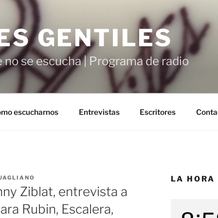
ES GENTILES
 no se escucha | Programa de radio
mo escucharnos
Entrevistas
Escritores
Conta
UAGLIANO
LA HORA
y Ziblat, entrevista a
ara Rubin, Escalera,