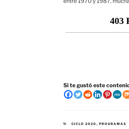
entre 1970 y 1987, mucha
Si te gustó este conteni
CATEGORÍAS
CICLO 2020
,
PROGRAMAS