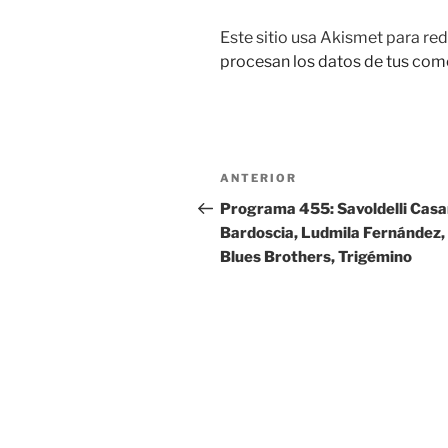
Este sitio usa Akismet para red
procesan los datos de tus com
Navegación
ANTERIOR
Entrada
de
anterior:
Programa 455: Savoldelli Cas
Bardoscia, Ludmila Fernández,
entradas
Blues Brothers, Trigémino